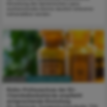
Erkrankung des Systemischen Lupus
erythematodes könnte deutlich wirksamer
behandelbar werden.
PHARMAZIE, TARA, MEDIZIN
10. Juni 2026
Risiko-Prüfausschuss der EU-
Chemikalienbehörde empfiehlt
entsprechende Einstufung
EU-Behörde: Ewigkeitschemikalie TFA