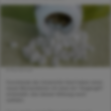
© Shutterstock
Forschende der Universität Genf haben einen
neuen Blutverdünner mit einer Art "Gegengift"
entwickelt, das dessen Wirkung rasch
aufhebt.