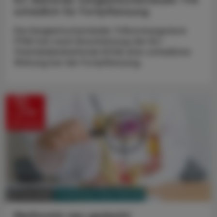
schädlich für Fortpflanzung
Die Ewigkeitschemikalie Trifluoressigsäure
(TFA) hat nach Einschätzung der EU-
Chemikalienbehörde ECHA eine schädliche
Wirkung bei der Fortpflanzung.
PHARMAZIE, TARA, MEDIZIN
01. Juni 2026
Metformin neu gedacht