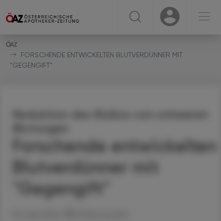
☰
USER
USER
FORSCHENDE ENTWICKELTEN BLUTVERDÜNNER MIT
"GEGENGIFT"
Reduktion des Risikos von schweren
Blutungen
Forschende entwickelten
Blutverdünner mit
"Gegengift"
30. April 2024
Artikel drucken