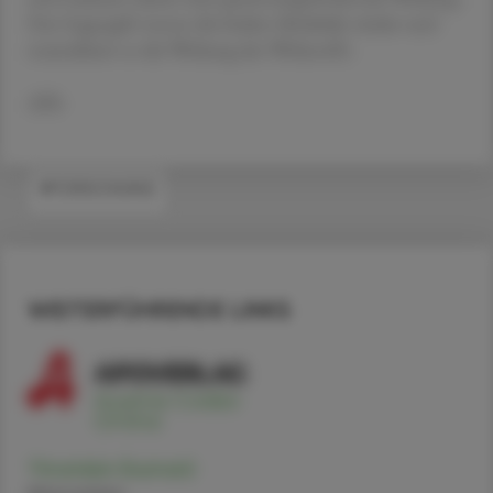
Das Gegengift trennt die beiden Moleküle wieder und
neutralisiert so die Wirkung des Wirkstoffs.
APA
#FORSCHUNG
WEITERFÜHRENDE LINKS
Thrombin (human)