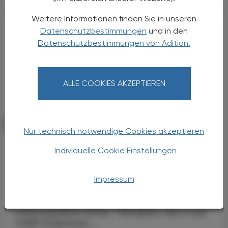
Weitere Informationen finden Sie in unseren
Datenschutzbestimmungen
und in den
Datenschutzbestimmungen von Adition.
ALLE COOKIES AKZEPTIEREN
PHARMAZIE, TARA, MEDIZIN
19. Juni 2026
Nur technisch notwendige Cookies akzeptieren
CGRP-Inhibitoren
Individuelle Cookie Einstellungen
Erhöhtes kardiovaskuläres Risiko?
Migräne zählt weltweit zu den häufigsten
Impressum
neurologischen Erkrankungen und geht mit
einer deutlichen Einschränkung der
Lebensqualität einher. Therapien, die in das
CGRP (Calcitonin ...