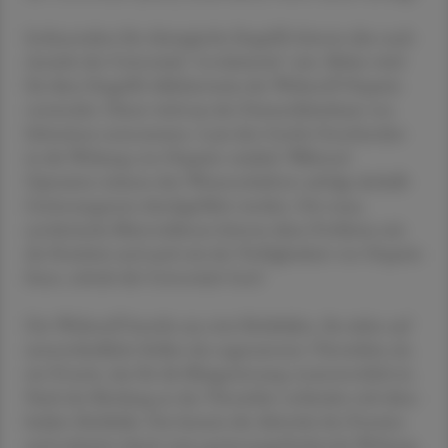
Insbesondere für chirurgische Eingriffe könnte dies nach
Ansicht der Universität "revolutionär" sein. Bisher wird
für diese Eingriffe üblicherweise der Wirkstoff Heparin
verwendet. Dieser wird aus der Darmschleimhaut von
Schweinen entnommen. Laut den Genfer Forschenden
ist die Wirkung von Heparin variabel. Während
Operation müssen den Wissenschaftern zufolge deshalb
Gerinnungstests durchgeführt werden. Der neue,
synthetische Blutverdünner könnte diese Probleme mit
der Reinheit und auch mit der Verfügbarkeit von Heparin
lösen, schrieb die Universität Genf.
Der Wirkstoff besteht aus zwei Molekülen. Sie zielen auf
unterschiedliche Stellen des sogenannten Thrombins ab,
ein Protein, das für die Blutgerinnung verantwortlich ist.
Nach der Bindung an das Thrombin verbinden sich diese
beiden Moleküle. Das hemmt die Aktivität des Proteins
und reduziert damit seine gerinnungsfördernde Wirkung.