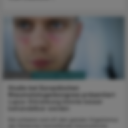
PHARMAZIE, TARA, MEDIZIN
15. Juni 2026
Studie bei Europäischen
Rheumatologenkongress präsentiert
Lupus-Erkrankung könnte besser
behandelbar werden
Die schwere und oft den ganzen Organismus
der Patienten betreffende rheumatische