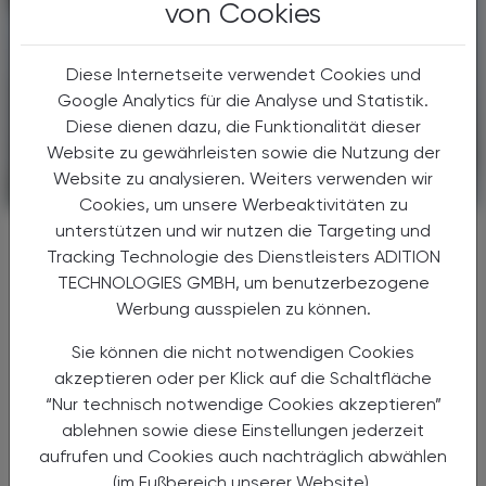
von Cookies
Diese Internetseite verwendet Cookies und
Google Analytics für die Analyse und Statistik.
Diese dienen dazu, die Funktionalität dieser
Website zu gewährleisten sowie die Nutzung der
Website zu analysieren. Weiters verwenden wir
PHARMAZIE, TARA, MEDIZIN
18. Juli 2026
Cookies, um unsere Werbeaktivitäten zu
unterstützen und wir nutzen die Targeting und
Uni Graz optimiert
Tracking Technologie des Dienstleisters ADITION
Nachweismethode:
TECHNOLOGIES GMBH, um benutzerbezogene
Mucormykose mittels PCR früher
Werbung ausspielen zu können.
erkennen
Sie können die nicht notwendigen Cookies
Die Medizinische Universität Graz präsentiert
akzeptieren oder per Klick auf die Schaltfläche
neue Daten zur Diagnostik invasiver
“Nur technisch notwendige Cookies akzeptieren”
Pilzinfektionen durch Mucorales, die
insbesondere bei immunsupprimierten
ablehnen sowie diese Einstellungen jederzeit
Patient:innen eine hohe klinische ...
aufrufen und Cookies auch nachträglich abwählen
(im Fußbereich unserer Website).