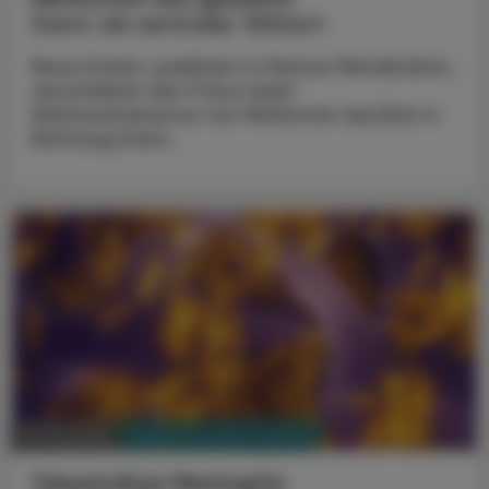
Darm als zentraler Wirkort
Neue Daten, publiziert in Nature Metabolism,
verschieben den Fokus beim
Wirkmechanismus von Metformin deutlich in
Richtung Darm.
PHARMAZIE, TARA, MEDIZIN
31. Mai 2026
Tuberkulöse Meningitis