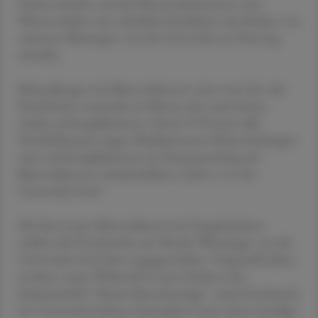
Damit erhoffen sich die Wissenschafterinnen und
Wissenschafter eine erhebliche Reduktion des Risikos von
schweren Blutungen, wie die Universität am Dienstag
mitteilte.
Behandlungen mit Blutverdünnern seien zwar für viele
Krankheiten essenziell, sie führten aber auch immer
wieder zu Komplikationen. Rund 15 Prozent aller
Notfall-Besuche wegen Medikamenten-Nebenwirkungen
seien auf Komplikationen im Zusammenhang mit
Blutverdünnern zurückzuführen, hieß es von der
Universität Genf.
Mit dem neuen Blutverdünner mit Stoppfunktion
wollten die Forschenden um Nicolas Winssinger von der
Universität Genf dem entgegenwirken. Vorgestellt haben
sie ihren neuen Wirkstoff in einer Studie in der
Fachzeitschrift "Nature Biotechnology". Auch Forschende
der Universität Sydney (Australien) waren daran beteiligt.