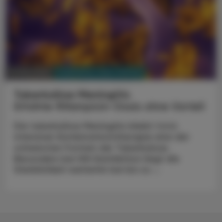
PHARMAZIE, TARA, MEDIZIN
31. Mai 2026
Tuberkulöse Meningitis
Erhöhte Rifampicin-Dosis ohne Vorteil
Die tuberkulöse Meningitis bleibt trotz
intensiver Kombinationstherapie eine der
schwersten Formen der Tuberkulose.
Besonders bei HIV-Koinfektion liegt die
Sterblichkeit weiterhin bei bis zu ...