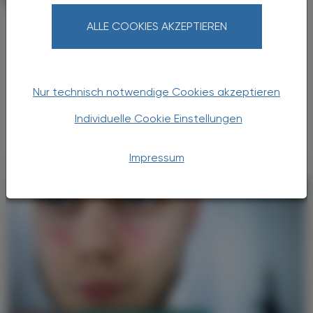
CGRP-Inhibitoren
ALLE COOKIES AKZEPTIEREN
Erhöhtes kardiovaskuläres Risiko?
Migräne zählt weltweit zu den häufigsten
neurologischen Erkrankungen und geht mit
Nur technisch notwendige Cookies akzeptieren
einer deutlichen Einschränkung der
Lebensqualität einher. Therapien, die in das
Individuelle Cookie Einstellungen
CGRP (Calcitonin ...
Impressum