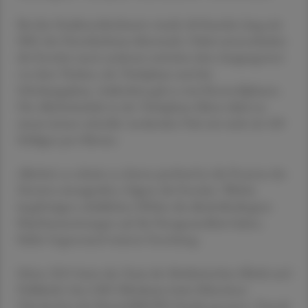
Bei den Studienteilnehmern wurde 48 Stunden lang mit
EKG der Herzrhythmus überwacht. Dabei unterschieden
die Forscher unter anderem zwischen dem Ausgangswert
vor dem Trinken, der Trinkphase und der
Erholungsphase. Außerdem gab es zwei Kontrollphasen.
Die Alkoholzufuhr in der Trinkphase führte dabei zu
einem immer schneller werdenden Puls mit mehr als 100
Schlägen pro Minute.
Alkohol, so scheint es, könne profund in die Prozesse des
Herzens einzugreifen, folgern die Forscher. Welche
langfristigen schädlichen Effekte die alkoholbedingten
Rhythmusstörungen auf die Herzgesundheit haben,
bleibe Gegenstand weiterer Forschung.
Schon 2015 hatte das Team der Medizinischen Klinik und
Poliklinik I des LMU Klinikums beim Münchner
Oktoberfest die MunichBREW-I-Studie gestartet. Damals