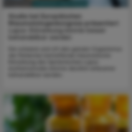
PHARMAZIE, TARA, MEDIZIN
15. Juni 2026
Studie bei Europäischen
Rheumatologenkongress präsentiert
Lupus-Erkrankung könnte besser
behandelbar werden
Die schwere und oft den ganzen Organismus
der Patienten betreffende rheumatische
Erkrankung des Systemischen Lupus
erythematodes könnte deutlich wirksamer
behandelbar werden.