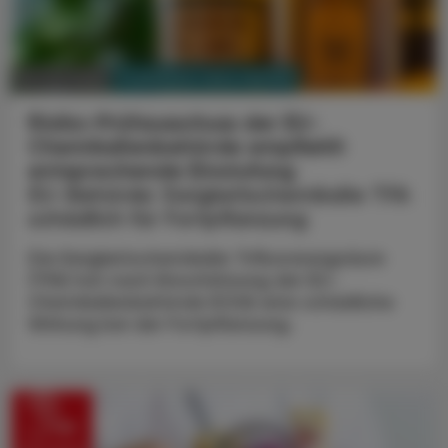
PHARMAZIE, TARA, MEDIZIN
10. Juni 2026
Risiko-Prüfausschuss der EU-
Chemikalienbehörde empfiehlt
entsprechende Einstufung
EU-Behörde: Ewigkeitschemikalie TFA
schädlich für Fortpflanzung
Die Ewigkeitschemikalie Trifluoressigsäure
(TFA) hat nach Einschätzung der EU-
Chemikalienbehörde ECHA eine schädliche
Wirkung bei der Fortpflanzung.