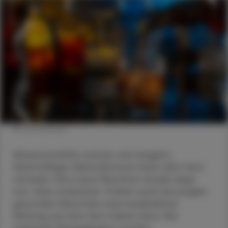
© shutterstock
Wissenschafter warnen seit langem:
Übermäßiger Alkoholkonsum kann dem Herz
schaden. Eine neue Münchner Studie zeigt
nun, dass exzessives Trinken auch bei jungen,
gesunden Menschen eine bedenkliche
Wirkung auf das Herz haben kann. Bei