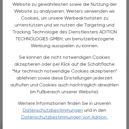
Mucormykose mittels PCR früher
Website zu gewährleisten sowie die Nutzung der
erkennen
Website zu analysieren. Weiters verwenden wir
Cookies, um unsere Werbeaktivitäten zu
Die Medizinische Universität Graz präsentiert
unterstützen und wir nutzen die Targeting und
neue Daten zur Diagnostik invasiver
Tracking Technologie des Dienstleisters ADITION
Pilzinfektionen durch Mucorales, die
TECHNOLOGIES GMBH, um benutzerbezogene
insbesondere bei immunsupprimierten
Werbung ausspielen zu können.
Patient:innen eine hohe klinische ...
Sie können die nicht notwendigen Cookies
akzeptieren oder per Klick auf die Schaltfläche
“Nur technisch notwendige Cookies akzeptieren”
ablehnen sowie diese Einstellungen jederzeit
aufrufen und Cookies auch nachträglich abwählen
(im Fußbereich unserer Website).
Weitere Informationen finden Sie in unseren
Datenschutzbestimmungen
und in den
Datenschutzbestimmungen von Adition.
PHARMAZIE, TARA, MEDIZIN
19. Juni 2026