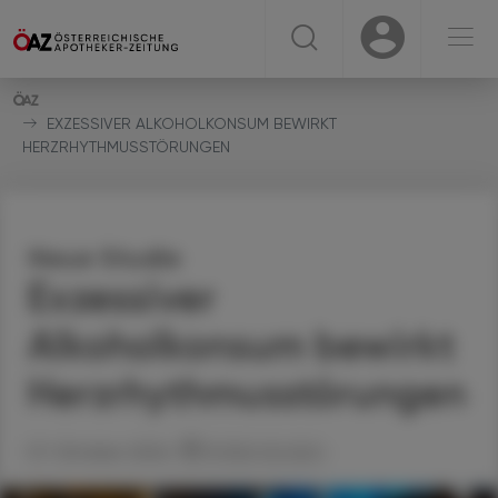
☰
USER
USER
EXZESSIVER ALKOHOLKONSUM BEWIRKT
HERZRHYTHMUSSTÖRUNGEN
Neue Studie
Exzessiver
Alkoholkonsum bewirkt
Herzrhythmusstörungen
07. Oktober 2024
Artikel drucken