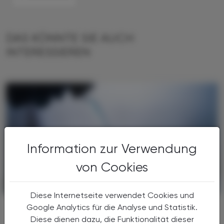
DAS KÖNNTE SIE AUCH
INTERESSIEREN
Information zur Verwendung
von Cookies
PHARMAZIE, TARA, MEDIZIN
18. Juli 2026
Diese Internetseite verwendet Cookies und
Uni Graz optimiert
Google Analytics für die Analyse und Statistik.
Nachweismethode:
Diese dienen dazu, die Funktionalität dieser