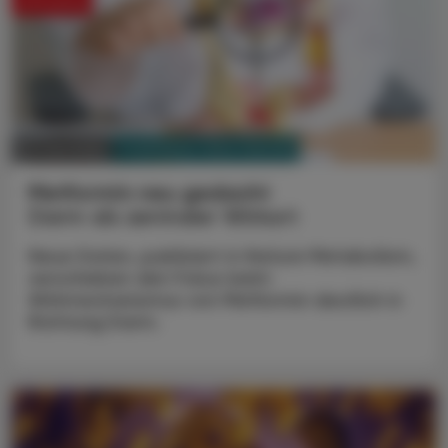
PHARMAZIE, TARA, MEDIZIN
01. Juni 2026
Metformin neu gedacht
Darm als zentraler Wirkort
Neue Daten, publiziert in Nature Metabolism,
verschieben den Fokus beim
Wirkmechanismus von Metformin deutlich in
Richtung Darm.