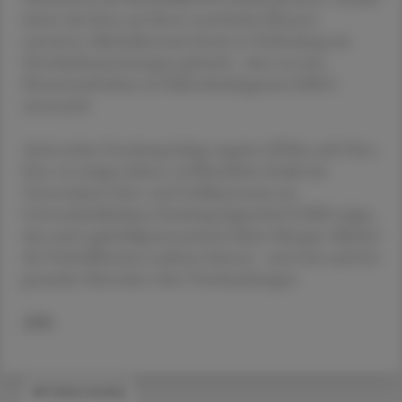
hatten die Ärzte um Sinner und Stefan Brunner
exzessiven Alkoholkonsum bereits in Verbindung mit
Herzrhythmusstörungen gebracht - aber nur eine
Momentaufnahme im Elektrokardiogramm (EKG)
untersucht.
Auch andere Forschung belegt negative Effekte aufs Herz.
Eine vor einigen Jahren veröffentlichte Studie des
Universitären Herz- und Gefäßzentrums am
Universitätsklinikum Hamburg-Eppendorf (UKE) zeigte,
dass auch regelmäßig konsumierte kleine Mengen Alkohol
das Vorhofflimmern auslösen können - und zwar auch bei
gesunden Menschen ohne Vorerkrankungen.
APA
#FORSCHUNG