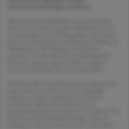
mehreren Partygängern wurden
Herzrhythmusstörungen entdeckt.
"Klinisch relevante Arrhythmien traten bei über fünf
Prozent der ansonsten gesunden Teilnehmer auf, und
zwar überwiegend in der Erholungsphase", fasst Moritz
Sinner vom Forscherteam der Medizinischen Klinik und
Poliklinik I des LMU Klinikums die Ergebnisse
zusammen. "Unsere Studie liefert aus kardiologischer
Sicht einen weiteren negativen Effekt von akutem
exzessivem Alkoholkonsum auf die Gesundheit."
Die Forschenden werteten die Daten von mehr als 200
jungen Männern und Frauen aus, die regelmäßig
ausgehen, um mehrere alkoholische Getränke zu
konsumieren. Während der Studie wiesen sie
Spitzenblutalkoholwerte von bis zu 2,5 Promille auf. Die
Ergebnisse der MunichBREW-II-Studie wurden im
Fachmagazin "European Heart Journal" veröffentlicht.