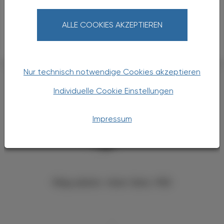
nachmachen."
ALLE COOKIES AKZEPTIEREN
ÖAZ
"Vielen Dank für das Gespräch."
#ALTERSMEDIZIN
Nur technisch notwendige Cookies akzeptieren
Individuelle Cookie Einstellungen
Impressum
Mag. pharm. Irene Senn, PhD
,