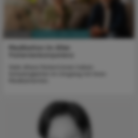
PHARMAZIE, TARA, MEDIZIN
17. Juli 2026
Medikation im Alter
Patientenkompetenz
Viele ältere Patient:innen haben
Schwierigkeiten im Umgang mit ihren
Medikamenten.