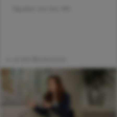
Mag. pharm. Irene Senn, PhD
,
16. Juni 2025
Artikel drucken