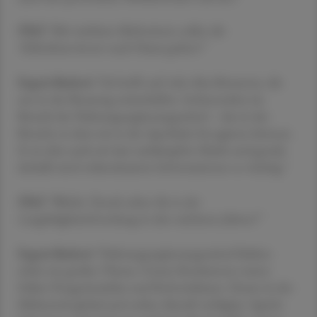
ÖAZ
"Mit welchem Mehrwissen sollen die
Teilnehmer:innen nach Hause gehen?"
Ergott-Badawi
"Ich hoffe auf viele Aha-Momente, die
uns in der Beratung weiterhelfen. Insbesondere im
Bereich der Nahrungsergänzungsmittel – das ist der
Bereich, in dem wir in der Apotheke frei agieren können.
Es ist aber auch ein hart umkämpfter Markt und gerade
deshalb sind evidenzbasierte Informationen so wichtig."
ÖAZ
"Welche Trends sehen Sie in der
Langlebigkeitsforschung in den nächsten Jahren?"
Ergott-Badawi
"Nahrungsergänzungsmittel bleiben
sicher ein großes Thema. Unsere Konkurrenz waren
früher Drogeriemärkte und Reformhäuser. Heute ist der
Mitbewerb global und online überall verfügbar. Sprich: