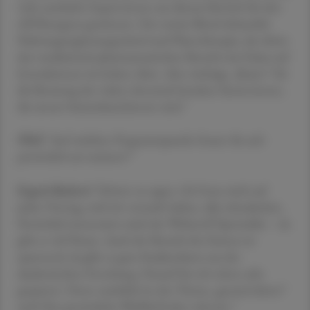
viele namhafte Expert:innen aus diesem Bereich für den
APOkongress gewinnen. Der zweite Block behandelt
Nahrungsergänzungsmittel und Phytotherapie, der dritte
den medizinisch-pharmazeutischen Bereich mit Fokus auf
Interaktionen im hohen Alter. Also wichtige „Basics“ für
die Beratung der vielen chronisch kranken Senior:innen,
die unsere Stammkund:innen sind."
ÖAZ
"Auf welchen Programmpunkt freuen Sie sich
persönlich am meisten?"
Ergott-Badawi
"Schwer zu sagen. Ich freue mich auf
jeden Vortrag, weil wir versucht haben, alles abzudecken.
Persönlich interessiert mich der Wirkstoff Spermidin – da
gibt es viel Neues. Auch der Bereich des Fastens ist
spannend, da gibt es gute Studiendaten aus der
akademischen Forschung. Darauf bin ich schon sehr
gespannt. Denn natürlich ist das Thema „gesund altern“
auch fürs persönliche Wohlbefinden relevant."