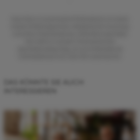
Irene Senn ist promovierte Pharmazeutin mit einem
breiten Erfahrungsschatz: Akademische Forschung
und Lehre, Pharmaindustrie, öffentliche Apotheke.
Seit 2020 ist sie beim Österreichischen
Apothekerverlag tätig, wo sie mittlerweile als
Chefredakteurin (stv.) die ÖAZ verantwortet.
DAS KÖNNTE SIE AUCH
INTERESSIEREN