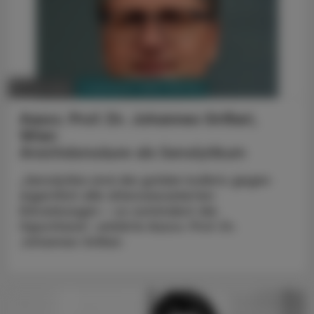
PHARMAZIE, TARA, MEDIZIN
09. Juli 2025
Assoc. Prof. Dr. Johannes Grillari,
Wien
Arachidonsäure als Senolytikum
„Senolytika sind die golden bullets gegen
eigentlich alle altersassoziierten
Erkrankungen – so zumindest die
Hypothese“, erklärte Assoc. Prof. Dr.
Johannes Grillari.