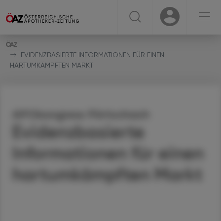
☰
USER
USER
EVIDENZBASIERTE INFORMATIONEN FÜR EINEN
HARTUMKÄMPFTEN MARKT
APOkongress Pörtschach
Evidenzbasierte
Informationen für einen
hartumkämpften Markt