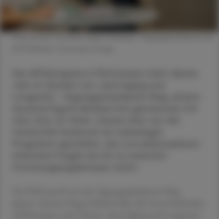
Mag. pharm. Susanne Ergott-Badawi, Tagungspräsidentin ©
APOVERLAG/Christoph Schipp
Der APOkongress in Pörtschach steht dieses
Jahr im Zeichen von „Anti-Aging und
Longevity“. Tagungspräsidentin Mag. pharm.
Susanne Ergott-Badawi hat gemeinsam mit
Univ.-Doz. Dr. Peter Jansen-Dürr von der
Universität Innsbruck ein vielseitiges
Programm gestaltet, das von philosophisch-
ethischen Fragen bis hin zu neuesten
Forschungsergebnissen reicht.
Die ÖAZ sprach mit der Tagungspräsidentin Mag.
pharm. Susanne Ergott-Badawi über den bevorstehenden
APOkongress zum Thema „Anti-Aging und Longevity“