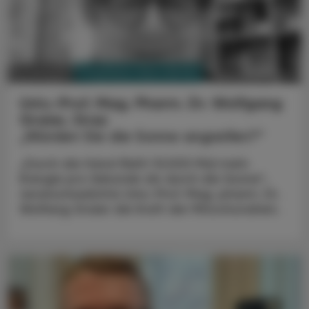
PHARMAZIE, TARA, MEDIZIN
12. Juli 2025
Univ.-Prof. Mag. Pharm. Dr. Wolfgang
Graier, Graz
„Würden Sie die Sonne angreifen?“
„Durch die Hand fließt 10.000 Mal mehr
Energie pro Sekunde als durch die Sonne“,
veranschaulichte Univ.-Prof. Mag. pharm. Dr.
Wolfang Graier die Kraft der Mitochondrien.