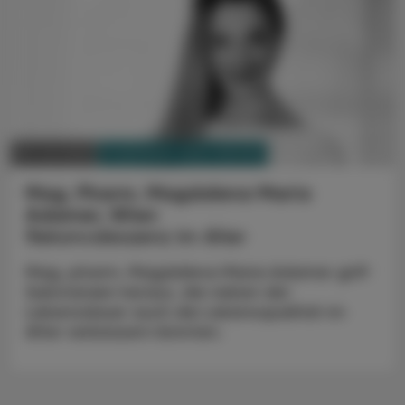
PHARMAZIE, TARA, MEDIZIN
09. Juli 2025
Mag. Pharm. Magdalena Maria
Adamer, Wien
Rekonvaleszenz im Alter
Mag. pharm. Magdalena Maria Adamer griff
Substanzen heraus, die neben der
Lebensdauer auch die Lebensqualität im
Alter verbessern könnten.