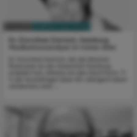
PHARMAZIE, TARA, MEDIZIN
13. Juli 2025
Dr. Dorothee Dartsch, Hamburg
Medikationsanalyse im hohen Alter
Dr. Dorothee Dartsch, die die klinische
Pharmazie an der Universität Hamburg
etabliert hat, öffnete mit den Hard Facts: 71
% der Hochaltrigen (über 80-Jährigen) haben
mindestens zwei ...