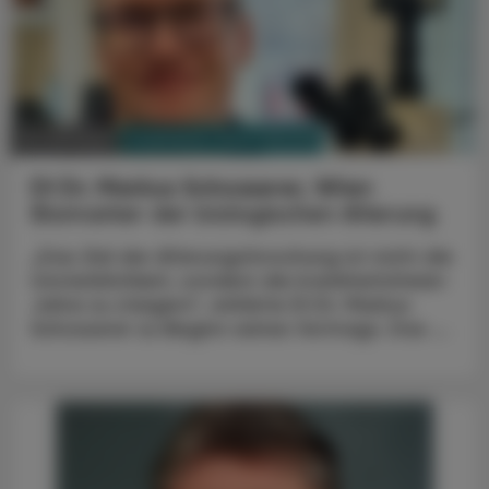
PHARMAZIE, TARA, MEDIZIN
10. Juli 2025
DI Dr. Markus Schosserer, Wien
Biomarker der biologischen Alterung
„Das Ziel der Alterungsforschung ist nicht die
Unsterblichkeit, sondern die krankheitsfreien
Jahre zu steigern“, erklärte DI Dr. Markus
Schosserer zu Beginn seines Vortrags. Das ...