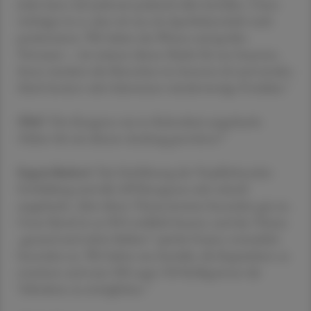
Jeder kann sich jederzeit praktisch alles bestellen. Umso
wichtiger ist es, dass wir uns als Apothekerschaft stark
positionieren. Wir haben das Wissen und großes
Vertrauen – wir müssen diesen Markt für uns besetzen.
Sonst wandern die Menschen ins Internet ab und werden
falsch beraten oder bekommen minderwertige Produkte."
ÖAZ
"Der Kongress war in Rekordzeit ausgebucht.
Haben Sie mit diesem Andrang gerechnet?"
Ergott-Badawi
"Seit Einführung der Verpflichtenden
Fortbildung sind alle APOkongresse sehr schnell
ausgebucht. Aber dieses Thema kommt besonders gut an.
Unser Beruf ist zu 90 % weiblich besetzt, und das Thema
„gesund und schön bleiben“ spricht Frauen vermutlich
besonders an. Wir haben uns bemüht, die Kapazitäten zu
erweitern und statt 300 sogar 350 Kolleg:innen die
Teilnahme zu ermöglichen."