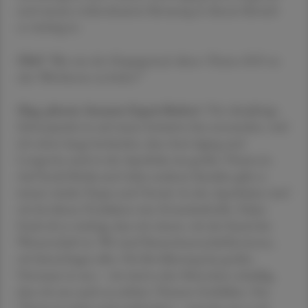
und warum evidenzbasierte Beratung in diesem Bereich
so wichtig ist.
ÖAZ
"Was war der Hauptgrund, dieses Thema 2025 an
den Wörthersee zu holen?"
Mag. pharm. Susanne Ergott-Badaw
i "Der diesjährige
Schwerpunkt ist auf meine Initiative hin entstanden, weil
ich schon lange beobachte, dass Anti-Aging und
Longevity auch in der Apotheke ein großes Thema ist.
Auf Social Media und vielen anderen Kanälen gibt es
immer wieder Hypes und Trends. In den Apotheken sind
wir bei diesen Produkten eine Erstanlaufstelle. Daher
finde ich es wichtig, dass wir wissen, wie der Stand der
Wissenschaft ist. Wir sind Naturwissenschaftler:innen,
wir hinterfragen alles. Die Bevölkerung hat großes
Vertrauen in uns – wir sind es den Menschen schuldig,
dass wir uns auch zu solchen Themen fortbilden. Das
Thema ist sicher auch ambivalent – manche tun es als