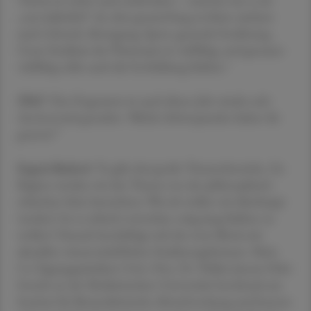
„nur äußerlich“ ab, aber gesund lang zu leben umfasst
auch Lifestyle, Bewegung, Sport, gesunde Ernährung.
Unser Studium der Pharmazie ist vielfältig, und genauso
vielfältig sollte auch die Fortbildung bleiben."
ÖAZ
"Das Programm ist auch dieses Jahr wieder sehr
facettenreich gestaltet. Welche Schwerpunkte haben Sie
gesetzt?"
Ergott-Badawi
"Es gibt drei große Themenbereiche. Zu
Beginn werden wir das Thema von der philosophisch-
ethischen Seite betrachten: Wie alt wollen wir überhaupt
werden? Ist es ethisch vertretbar, ewig jung bleiben zu
wollen? Danach beschäftigt sich der erste Block mit
aktuellen wissenschaftlichen Studienergebnissen. Mein
Co-Tagungspräsident Univ.-Doz. Dr. Pidder Jansen-Dürr
forscht an der Medizinischen Universität Innsbruck am
Institut für Biomedizinische Altersforschung und konnte