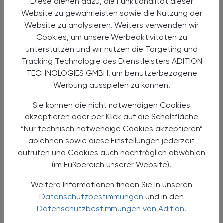
gemeinsam mit der Fortbildungsabteilung der
Diese dienen dazu, die Funktionalität dieser
Apothekerkammer statt – das sind engagierte
Website zu gewährleisten sowie die Nutzung der
Kolleg:innen, die sich viele Gedanken machen. Man kann
Website zu analysieren. Weiters verwenden wir
kreativ sein und viele Dinge ausprobieren."
Cookies, um unsere Werbeaktivitäten zu
unterstützen und wir nutzen die Targeting und
ÖAZ
"Welche zentrale Herausforderungen sehen Sie für
Tracking Technologie des Dienstleisters ADITION
den Berufsstand in den nächsten Jahren?"
TECHNOLOGIES GMBH, um benutzerbezogene
Werbung ausspielen zu können.
Ergott-Badawi
"Das ist ohne Zweifel die Digitalisierung
Sie können die nicht notwendigen Cookies
– sie ist bereits angekommen. Wir als Apothekerkammer
akzeptieren oder per Klick auf die Schaltfläche
bereiten den Berufsstand darauf vor und unterstützen
“Nur technisch notwendige Cookies akzeptieren”
mit digitalen Möglichkeiten. Und ich bin mir sicher, dass
ablehnen sowie diese Einstellungen jederzeit
wir das meistern werden: Wir sind ein innovativer
aufrufen und Cookies auch nachträglich abwählen
Berufsstand und können schnell reagieren, das haben wir
(im Fußbereich unserer Website).
während der Pandemie bewiesen. Die digitalen Angebote
sind wichtig, aber wir sehen auch, dass die Vor-Ort-
Weitere Informationen finden Sie in unseren
Versorgung zunehmend an Bedeutung gewinnt. Und
Datenschutzbestimmungen
und in den
diese Infrastruktur haben nur die Vor-Ort-Apotheken
Datenschutzbestimmungen von Adition.
und das kann uns der Online-Handel auch nicht