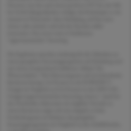
Personen war das nach einem positiven FIT-Test der Fall,
bei 10.045 Burgenländern erfolgte die Koloskopie so wie
zumeist in Österreich: ohne Einladung, auf Rat eines
Arztes oder einfach, weil sich der Einzelne dafür
interessiert. Das nennt man in Fachkreisen
"opportunistisches" Screening.
Die Ergebnisse sprechen eindeutig für die Teilnahme an
einem geregelten Screeningprogramm auf Einladung und
mit einem entsprechend etablierten Ablauf. Die
Wissenschafter: "Die Erkennungsrate auf ein kolorektales
Karzinom betrug 1,34 Prozent in der B-PREDICT-
Gruppe im Vergleich zu 0,54 Prozent in der OPP-COL-
Gruppe (opportunistisches Screening; Anm.)." Auch bei
den Hochrisiko-Adenomen als mögliche Vorstufe zu
einem Karzinom zeigte sich eine doppelt so hohe
Entdeckungsrate im Rahmen des geregelten
Screeningprogramms im Vergleich zu den Zufallsfunden,