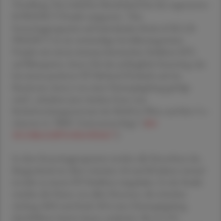
Vorarlberg. Das östlichste Bundesland hat das sogenannte
B-PREDICT-Projekt umgesetzt. "Das
Screeningprogramm auf kolorektalen Krebs (CRC) B-
PREDICT ist ein zweistufiges bevölkerungsweites
Projekt mit einem immunochemischen Stuhltest (FIT,
auf Blutspuren; Anm.) für das anfängliche Screening, das
bei einem positiven FIT-Befund (Verdacht auf ein
Karzinom; Anm.) von einer Darmspiegelung gefolgt
wird", schrieben jetzt Andrea Gsur vom
Krebsforschungszentrum der MedUni Wien und ihre Co-
Autoren in "BMC Gastroenterology" (
doi:
10.1186/s12876-024-03242-7
).
In dem Screeningprogramm werden alle Einwohner des
Burgenlands im Alter zwischen 40 und 80 Jahren einmal
im Jahr zu einem FIT-Stuhltest eingeladen. In der Studie
wurden die Daten von allen Personen, die zwischen
Anfang 2003 und Ende 2014 eine Darmspiegelung
durchführen hatten lassen, analysiert. Bei 15.133