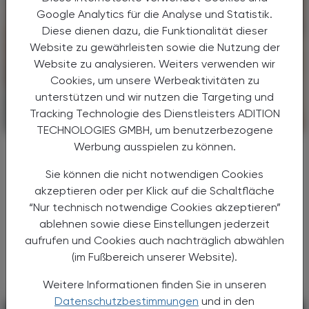
Google Analytics für die Analyse und Statistik.
Diese dienen dazu, die Funktionalität dieser
Website zu gewährleisten sowie die Nutzung der
Website zu analysieren. Weiters verwenden wir
Cookies, um unsere Werbeaktivitäten zu
unterstützen und wir nutzen die Targeting und
Tracking Technologie des Dienstleisters ADITION
PHARMAZIE, TARA, MEDIZIN
09. August 2026
TECHNOLOGIES GMBH, um benutzerbezogene
Werbung ausspielen zu können.
Medikamentenkauf im Urlaub
Achtung, Fälschung!
Sie können die nicht notwendigen Cookies
akzeptieren oder per Klick auf die Schaltfläche
Vergessene Medikamente, eine länger als
“Nur technisch notwendige Cookies akzeptieren”
geplante Reise oder eine plötzlich
ablehnen sowie diese Einstellungen jederzeit
auftretende Erkrankung – es gibt viele
Gründe, Arzneimittel erst am Urlaubsort zu
aufrufen und Cookies auch nachträglich abwählen
kaufen. Doch nach Angaben der ...
(im Fußbereich unserer Website).
Weitere Informationen finden Sie in unseren
Datenschutzbestimmungen
und in den