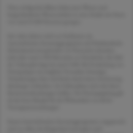
Diese erfolgreiche Bilanz haben jetzt Wiener und
burgenländische Wissenschafter in einer Studie mit Daten
von rund 25.000 Personen gezogen.
Seit vielen Jahren wird von Fachleuten ein
österreichweites Screeningprogramm auf Dickdarmkrebs
(Kolonkarzinom) gefordert. In Österreich erkranken
jedes Jahr rund 4.500 Menschen an Darmkrebs, die Zahl
der Todesopfer liegt bei rund 2.000. Bei Entdeckung von
Darmpolypen als mögliche Vorstadien bösartiger
Veränderungen lässt sich Krebs durch deren Entfernung
überhaupt verhindern. Im Frühstadium sind viele dieser
Karzinomerkrankungen heilbar. Die Darmspiegelung gilt
als das beste Beispiel für die Wirksamkeit von Krebs-
Vorsorgeuntersuchungen.
Einem österreichweiten Screeningprogramm vorgeprescht
sind vor allem das Burgenland und später auch