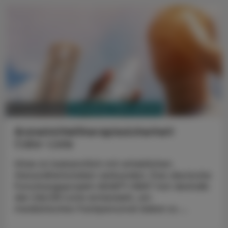
PHARMAZIE, TARA, MEDIZIN
07. August 2026
Arzneimitteltherapiesicherheit
Calor-Liste
Hitze ist bekanntlich mit erheblichen
Gesundheitsrisiken verbunden. Das deutsche
Forschungsprojekt ADAPT-HEAT hat deshalb
die CALOR-Liste entwickelt, um
medizinisches Fachpersonal dabei zu ...