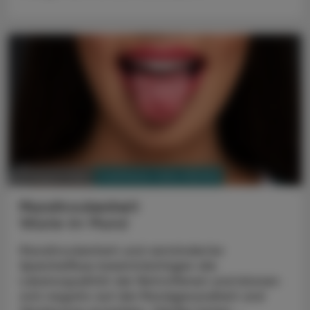
PHARMAZIE, TARA, MEDIZIN
03. August 2026
Mundtrockenheit
Wüste im Mund
Mundtrockenheit und verminderter
Speichelfluss beeinträchtigen die
Lebensqualität der Betroffenen und können
sich negativ auf die Mundgesundheit und