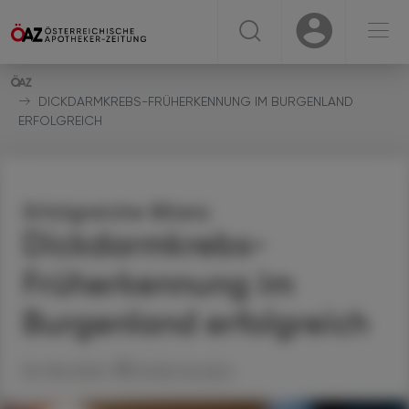
☰
USER
USER
DICKDARMKREBS-FRÜHERKENNUNG IM BURGENLAND
ERFOLGREICH
Erfolgreiche Bilanz
Dickdarmkrebs-
Früherkennung im
Burgenland erfolgreich
06. Mai 2024
Artikel drucken