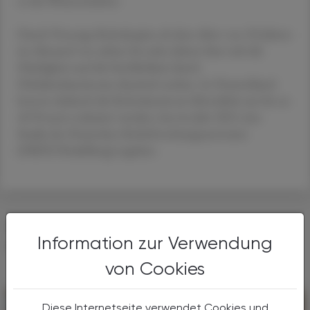
so die Wissenschafter.
Durch Vorsorge-Koloskopien ab dem Alter von 50 Jahren
im Abstand von sieben bis zehn Jahren lässt sich die
Häufigkeit und die Sterblichkeit durch
Dickdarmkarzinome drastisch senken. In Deutschland
konnte dadurch die Kolonkarzinom-Mortalität um bis zu
40 Prozent reduziert werden, hat im Jahr 2021 eine
Studie des Deutschen Krebsforschungszentrums
(DKFZ/Heidelberg) ergeben.
DAS KÖNNTE SIE AUCH
Information zur Verwendung
INTERESSIEREN
von Cookies
Diese Internetseite verwendet Cookies und