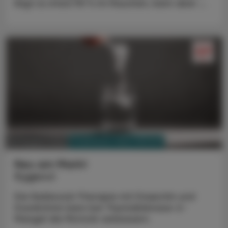
liegt zu etwa 90 % im Rauchen, kann aber ...
PHARMAZIE, TARA, MEDIZIN
03. August 2026
Neu am Markt
Kygevvi
Die Nukleosid-Therapie mit Doxecitin und
Doxribtimin kann bei Thymidinkinase-2-
Mangel die Motorik verbessern.