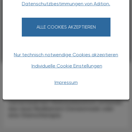
Datenschutzbestimmungen von Adition.
ALLE COOKIES AKZEPTIEREN
Nur technisch notwendige Cookies akzeptieren
PHARMAZIE, TARA, MEDIZIN
08. August 2026
Individuelle Cookie Einstellungen
Neue Therapieoption
Pankreas-Ca
Impressum
In einer randomisierten Phase-III-Studie
erhielten 500 Erkrankte mit vorbehandeltem,
metastasiertem Pankreaskarzinom entweder
das neue Medikament Daraxonrasib oder
eine Chemotherapie.