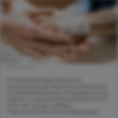
© Shutterstock
Mit dem Einladungsscreening auf
Dickdarmkrebs per Stuhltest und Koloskopie
im Verdachtsfall werden im Burgenland etwa
doppelt so viele Karzinome entdeckt als mit
mehr oder weniger zufälligen
("opportunistischen") Darmspiegelungen.