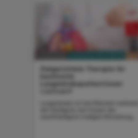
PHARMAZIE, TARA, MEDIZIN
10. März 2025
Zielgerichtete Therapie für
bestimmte
Lungenkrebspatient:innen
Lazcluze®
Lungenkrebs ist bei Männern weltwei
die häufigste, bei Frauen die
zweithäufigste maligne Erkrankung.