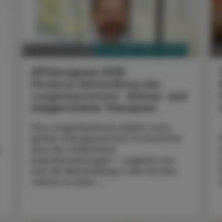
PHARMAZIE, TARA, MEDIZIN
26. November 2025
2
APOkongress 2025
Moderne Behandlung des
Lungenkarzinoms:
Immun- und
zielgerichtete Therapien
Das Lungenkarzinom bleibt trotz
großer therapeutischer Fortschritte
eine der tödlichsten
n
Krebserkrankungen – zugleich hat
sich die Behandlung in den letzten
Jahren zu einer ...