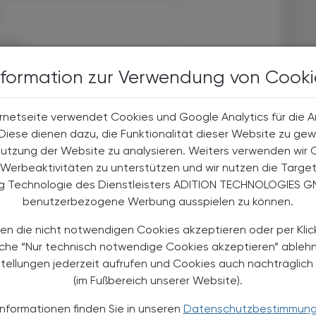
halte
t-Abonnent:innen
nformation zur Verwendung von Cooki
 aktuellen Couponing-Aktionen
 Apotheker-Zeitung informiert
men aus Pharmazie,
rnetseite verwendet Cookies und Google Analytics für die 
its- und Standespolitik.
. Diese dienen dazu, die Funktionalität dieser Website zu gew
Nutzung der Website zu analysieren. Weiters verwenden wir 
NEMENT BESTELLEN
Werbeaktivitäten zu unterstützen und wir nutzen die Targe
ng Technologie des Dienstleisters ADITION TECHNOLOGIES G
benutzerbezogene Werbung ausspielen zu können.
. UST. zzgl. Versandkosten) für
gabe und Online
en die nicht notwendigen Cookies akzeptieren oder per Klic
äche “Nur technisch notwendige Cookies akzeptieren” ableh
htline
und
Versand- und Zahlungsbedingung
stellungen jederzeit aufrufen und Cookies auch nachträglic
Apotheker-Verlagsgesellschaft m.b.H.
(im Fußbereich unserer Website).
Informationen finden Sie in unseren
Datenschutzbestimmun