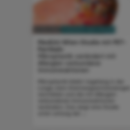
PHARMAZIE, TARA, MEDIZIN
29. Mai 2026
MedUni-Wien-Studie mit PET-
Partikeln
Mikroplastik verändert mit
Allergien verbundene
Immunreaktionen
Mikroplastik bleibt tagelang in der
Lunge, kann Atemwegsentzündunge
verstärken und die mit Allergien
verbundenen Immunreaktionen
verändern. Das zeigt eine Studie
unter Leitung der ...