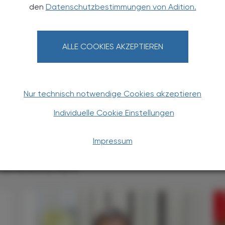
den
Datenschutzbestimmungen von Adition.
ika
Chlud
ALLE COOKIES AKZEPTIEREN
ika Chlud ist als promovierte Ethnomedizinerin und
rs an den kulturellen und sozialen Aspekten von
 Krankheit interessiert. Seit ihren
thalten in Süd- und Mittelamerika ist sie als
Nur technisch notwendige Cookies akzeptieren
d Apothekerin tätig.
Individuelle Cookie Einstellungen
Impressum
TERESSIEREN