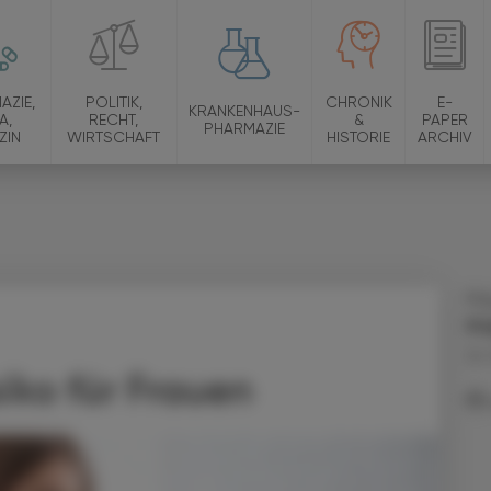
AZIE,
POLITIK,
CHRONIK
E-
KRANKENHAUS-
A,
RECHT,
&
PAPER
PHARMAZIE
ZIN
WIRTSCHAFT
HISTORIE
ARCHIV
Mag
An
24.
iko für Frauen