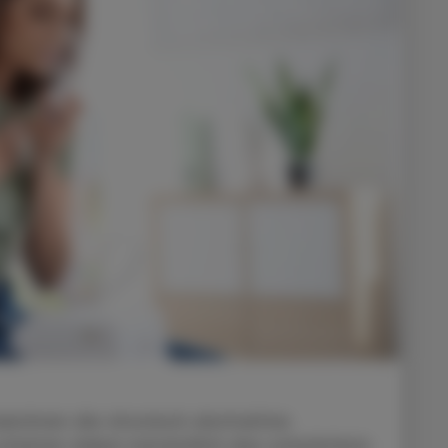
eichnen die chronisch obstruktive
scheinen dabei tatsächlich das schwächere