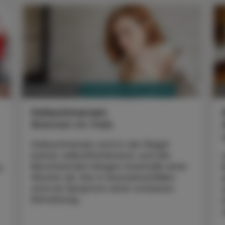
PHARMAZIE, TARA, MEDIZIN
17. Jänner 2022
0
Halsschmerzen
Brennen im Hals
Halsschmerzen sind in der Regel
banal, selbstlimitierend, und die
Beschwerden klingen innerhalb einer
t
Woche ab. Nur in Ausnahmefällen
sind sie Symptom einer schweren
Erkrankung.