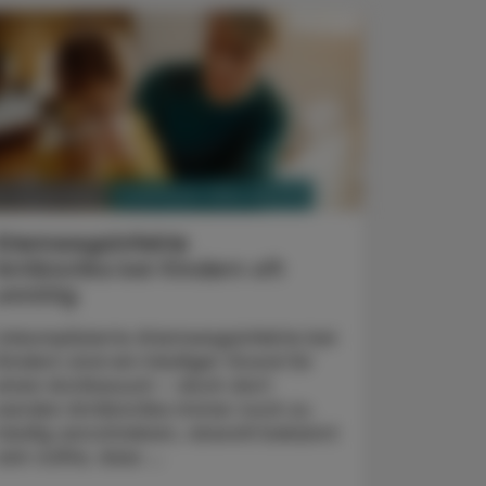
PHARMAZIE, TARA, MEDIZIN
3. Jänner 2022
Atemwegsinfekte
Antibiotika bei Kindern oft
unnötig
Unkomplizierte Atemwegsinfekte bei
Kindern sind ein häufiger Grund für
einen Arztbesuch – doch dort
werden Antibiotika immer noch zu
häufig verschrieben, obwohl bekannt
sein sollte, dass ...