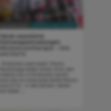
PHARMAZIE, TARA, MEDIZIN
1. November 2025
Tabak-assoziierte
Atemwegserkrankungen
Nikotinersatztherapie - Do’s
and Don’ts
Österreich steht beim Thema
Rauchstopp leider immer noch sehr
schlecht da. In Österreich raucht
nach wie vor etwa jede fünfte Person
(rund 21 %) – in den letzten Jahren
war leider ...