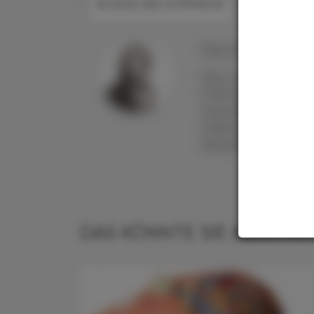
#LUNGE UND ATEMWEGE
Mag. pharm. Dr.
Angel
Mag. pharm. Dr. Angel
Pharmazeutin besonde
Gesundheit und
Feldforschungsaufen
Medizinredakteurin un
DAS KÖNNTE SIE AUCH IN