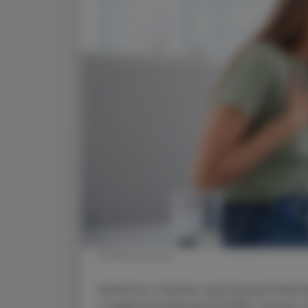
© Shutterstock
Atemnot, Husten und Auswurf kennz
Lungenerkrankung (COPD). Frauen 