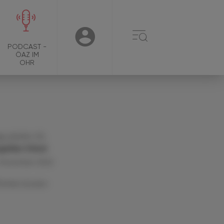
☰
USER
PODCAST -
ÖAZ IM
OHR
. pharm. Dr.
gelika Chlud
 November 2022
Artikel drucken