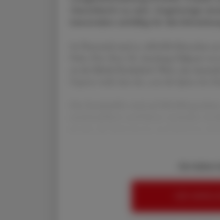
Geschlecht zu sein. Ungünstige an
besonders anfällig für die Erkranku
In Österreich sind ca. 400.000 Menschen a
Prim. Priv.-Doz. Dr. Arschang Valipour vo
an der Klinik Floridsdorf, Wien, das Ausmaß
Experte weiß, dass das „nur die Spitze des Ei
Die Dunkelziffer wird auf 800.000 geschätzt
zurückzuführen und hätten vermieden werde
werden die Patientinnen und Patienten immer
Sie haben 
HIER ANMELD