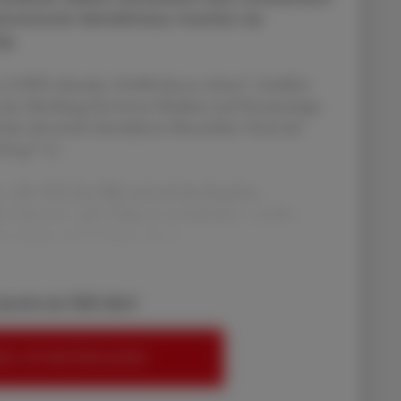
atomische Verhältnisse machen sie
ng.
n COPD erkrankt, 50.000 davon schwer“, beziffert
n der Abteilung für Innere Medizin und Pneumologie
 der chronisch obstruktiven Bronchitis. Doch der
sbergs“ ist.
. „80−90 % der Fälle sind auf das Rauchen
n können“, gibt Valipour zu bedenken. „Leider
 jünger, da sie früher mit d
bereits ein ÖAZ-Abo?
EN, UM WEITERZULESEN