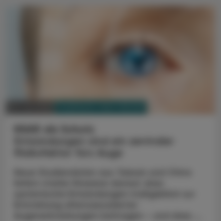
PHARMAZIE, TARA, MEDIZIN
02. Juli 2026
NSAR als Schutz
Entzündungen sind ein zentraler
Risikofaktor fürs Auge
Neue Studiendaten aus Taiwan und China
liefern starke Hinweise darauf, dass
systemische Entzündungen maßgeblich zur
Entstehung altersassoziierter
Augenerkrankungen beitragen – und dass ...