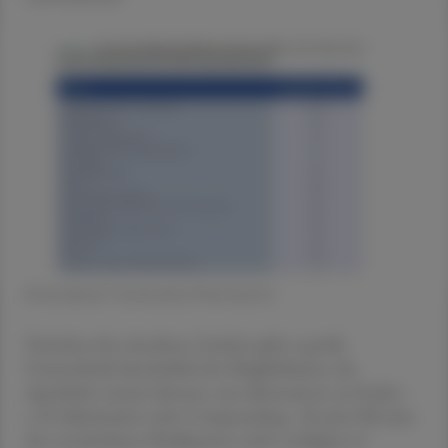
© European Community Pharmacists
Zwischen den einzelnen Ländern gibt es große
Unterschiede hinsichtlich der Möglichkeiten, die
Apotheker nutzen können, um Alternativen zu finden -
z. B. Substitution oder Compounding - für den Fall, dass
das verschriebene Medikament nicht verfügbar ist.