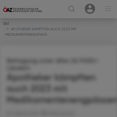
☰
USER
USER
APOTHEKER KÄMPFTEN AUCH 2023 MIT
MEDIKAMENTENENGPASS
Befragung unter allen 26 PGEU-
Ländern
Apotheker kämpften
auch 2023 mit
Medikamentenengpässe
05. Februar 2024
Artikel drucken