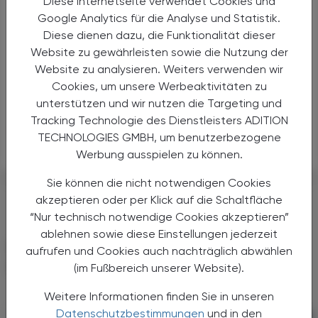
Diese Internetseite verwendet Cookies und
Problem anzugehen und den negativen Trend
Google Analytics für die Analyse und Statistik.
umzukehren, den die Apotheker seit über einem
Diese dienen dazu, die Funktionalität dieser
Jahrzehnt anprangern. Wir fordern eine frühere Meldung
Website zu gewährleisten sowie die Nutzung der
von Engpässen, eine rechtzeitige Unterrichtung der
Website zu analysieren. Weiters verwenden wir
Apotheker und eine gerechtere Umverteilung von
Cookies, um unsere Werbeaktivitäten zu
Arzneimitteln zwischen den Ländern", fügte Prins hinzu.
unterstützen und wir nutzen die Targeting und
Tracking Technologie des Dienstleisters ADITION
Hier geht es zum kompletten Report
TECHNOLOGIES GMBH, um benutzerbezogene
Werbung ausspielen zu können.
Sie können die nicht notwendigen Cookies
#MEDIKATION
akzeptieren oder per Klick auf die Schaltfläche
“Nur technisch notwendige Cookies akzeptieren”
ablehnen sowie diese Einstellungen jederzeit
DAS KÖNNTE SIE AUCH
aufrufen und Cookies auch nachträglich abwählen
INTERESSIEREN
(im Fußbereich unserer Website).
Weitere Informationen finden Sie in unseren
Datenschutzbestimmungen
und in den