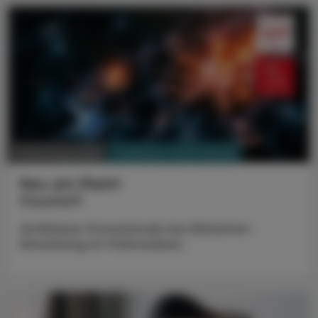
PHARMAZIE, TARA, MEDIZIN
17. November 2025
Neu am Markt
Kisunla®
Antikörper Donanemab bei Alzheimer-
Erkrankung im Frühstadium.