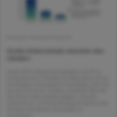
© European Community Pharmacists
Große Unterschiede zwischen den
Ländern
Im Jahr 2023 verbrachte jede Apotheke in der EU im
Durchschnitt fast 10 Stunden pro Woche damit, sich mit
dem Mangel an Arzneimitteln zu beschäftigen. Diese Zeit
hat sich in den letzten 10 Jahren verdreifacht. Wertvolle
Zeit, die für andere nützliche Aufgaben verwendet
werden könnte, z. B. für die Beratung der Patienten über
die sichere und wirksame Verwendung von
Arzneimitteln.