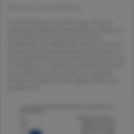
© European Community Pharmacists
Der PGEU-Vorsitzende Aris Prins sagte: "Trotz der
anhaltenden Bemühungen der Apotheker, Lösungen zu
finden, bleiben viele Patienten ohne die ihnen
verschriebenen Arzneimittel. Diese Situation verursacht
Frustration und Unannehmlichkeiten für die Patienten
und untergräbt ihr Vertrauen in die Apotheker und in das
Gesundheitssystem. Außerdem verursachen sie Stress für
das Apothekenpersonal und stellen eine zusätzliche
administrative Belastung für die tägliche Arbeit in den
Apotheken dar".