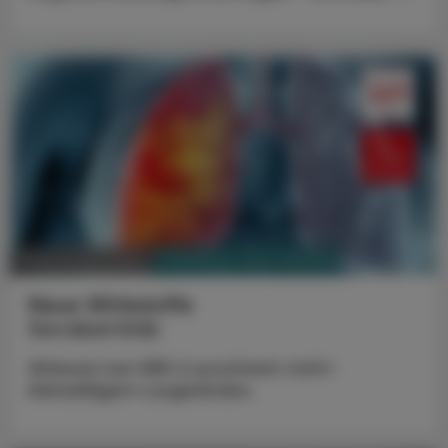
PHARMAZIE, TARA, MEDIZIN
17. November 2025
Neue Wirkstoffe
Sevabertinib
Wirksam bei HER-2-positivem nicht-
kleinzelligem Lungenkrebs.