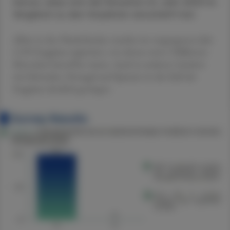
hervor, dass sich die Situation im Jahr 2023 im
Vergleich zu den Vorjahren verschärft hat.
Allein in den Niederlanden wurden im vergangenen Jahr
2.292 Engpässe registriert, von denen etwa 5 Millionen
Menschen betroffen waren. Auch in anderen Ländern
wie Schweden, Portugal und Spanien ist die Zahl der
Engpässe deutlich gestiegen.