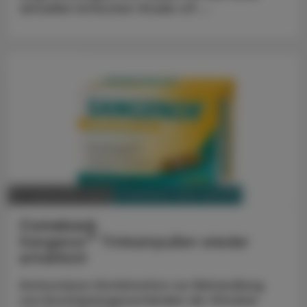
aktuellen britischen Studie oft ...
ADVERTORIAL
PHARMAZIE, TARA, MEDIZIN
23. September 2025
Comeback
®
Sangenor
Trinkampullen wieder
erhältlich!
Aminosäure-Kombination zur Behandlung
von Erschöpfungszuständen ab Oktober