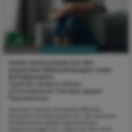
PHARMAZIE, TARA, MEDIZIN
29. Oktober 2025
Starke Unterschiede bei den
physischen Nebenwirkungen vieler
Antidepressiva
Experten fordern stärker
personalisierte Therapie gegen
Depressionen
Weltweit nehmen Dutzende Millionen
Menschen Antidepressiva ein. Als wirksame
Medikamente gegen Depressionen,
Angststörungen etc. haben sie laut einer