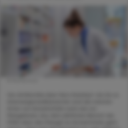
© Shutterstock
Von Antibiotika über Herz-Kreislauf- bis hin zu
Atemwegsmedikamenten sind die meisten
Arten von Arzneimitteln nach wie vor
Mangelware. Aus dem jährlichen Bericht der
PGEU über den Mangel an Arzneimitteln geht