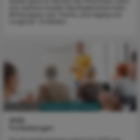
wieder ganz im Zeichen der Pharmazie, wenn
sich mehrere hundert Apotheker:innen beim
APOkongress zum Thema „Anti-Aging und
Longevity“ fortbilden.
PHARMAZIE, TARA, MEDIZIN
27. Jänner 2025
2025
Fortbildungen