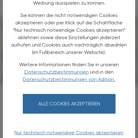
Werbung ausspielen zu können.
Sie können die nicht notwendigen Cookies
akzeptieren oder per Klick auf die Schaltfläche
“Nur technisch notwendige Cookies akzeptieren”
ablehnen sowie diese Einstellungen jederzeit
aufrufen und Cookies auch nachträglich abwählen
(im Fußbereich unserer Website).
Weitere Informationen finden Sie in unseren
Datenschutzbestimmungen
und in den
Datenschutzbestimmungen von Adition.
PHARMAZIE, TARA, MEDIZIN
05. Juli 2026
APOkongress Herbst 2026
Neurologie im Mittelpunkt der
ALLE COOKIES AKZEPTIEREN
Fortbildung
Der APOkongress Herbst bleibt auch 2026 ein
zentraler Fixpunkt im Fortbildungskalender
Nur technisch notwendige Cookies akzeptieren
der österreichischen Apothekerinnen und