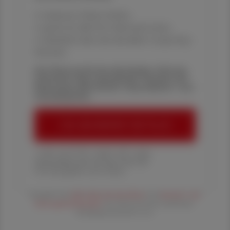
✔ exklusive Online-Inhalte
✔ gratis für alle Print-Abonnent:innen
✔ Überblick über die aktuellen Couponing-
Aktionen
Die Österreichische Apotheker-Zeitung
informiert über spannende Themen aus
Pharmazie, Wirtschaft, Gesundheits- und
Standespolitik.
ÖAZ-ABONNEMENT BESTELLEN
1 Jahr um € 179,– (exkl. UST. zzgl.
Versandkosten) für Ihre ÖAZ als
Printausgabe und Online
Es gelten die
AGB
,
Datenschutzrichtline
und
Versand- und
Zahlungsbedingungen
der Österreichische Apotheker-
Verlagsgesellschaft m.b.H.