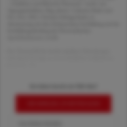
– Guidelines und Klinische Pharmazie“ wurde vom
Tagungspräsidium, Mag. pharm. Catherine Bader und
Priv.-Doz. DDr. Christian Schörgenhofer, in
Abstimmung mit dem Fachausschuss Fortbildung und der
Fortbildungsabteilung der Österreichischen
Apothekerkammer erstellt.
Das Themenfeld der kardiovaskulären Erkrankungen
wird durch Vorträge zu unterschiedlichen Indikationen
abgedeckt. Um
Sie haben bereits ein ÖAZ-Abo?
HIER ANMELDEN, UM WEITERZULESEN
Ihre Online-Vorteile: