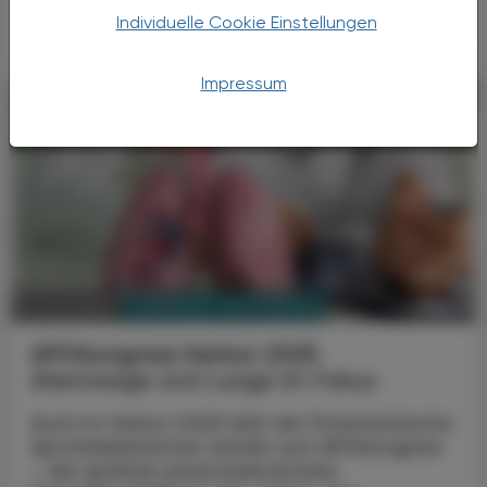
Apotheker.
Individuelle Cookie Einstellungen
Impressum
PHARMAZIE, TARA, MEDIZIN
16. Juni 2025
APOkongress Herbst 2025
Atemwege und Lunge im Fokus
Auch im Herbst 2025 lädt die Österreichische
Apothekerkammer wieder zum APOkongress
– der größten pharmazeutischen