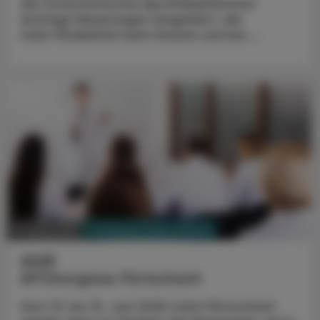
die Österreichische Apothekerkammer
wichtige Neuerungen eingeführt, die
mehr Flexibilität beim Erwerb und bei ...
PHARMAZIE, TARA, MEDIZIN
31. März 2025
2025
APOkongress Pörtschach
Vom 13. bis 15. Juni 2025 steht Pörtschach