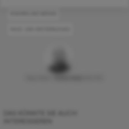
#GEHIRN UND NERVEN
#AUS- UND WEITERBILDUNG
Mag. Pharm.
Stefan
Deibl
, MSc PhD
DAS KÖNNTE SIE AUCH
INTERESSIEREN