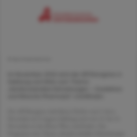
© Apothekenkammer
Im November 2022 wird der APOkongress in
Salzburg und Wien zum Thema
„Kardiovaskuläre Erkrankungen – Guidelines
und Klinische Pharmazie“ stattfinden.
Der APOkongress wird diesen Herbst vom 5. bis 6.
November im Congress Salzburg und vom 12. bis 13.
November in der Messe Wien stattfinden. Das
Programm zum Thema „Kardiovaskuläre Erkrankungen