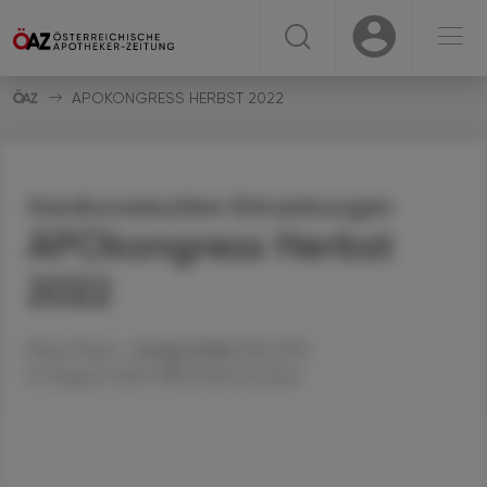
☰
USER
USER
APOKONGRESS HERBST 2022
Kardiovaskuläre Erkrankungen
APOkongress Herbst
2022
Mag. Pharm.
Stefan
Deibl
, MSc PhD
16. August 2022
Artikel drucken