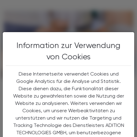
Information zur Verwendung
von Cookies
Diese Internetseite verwendet Cookies und
PHARMAZIE, TARA, MEDIZIN
31. Juli 2026
Google Analytics für die Analyse und Statistik.
Apokongress Pörtschach
Diese dienen dazu, die Funktionalität dieser
Rückblick 2026 & Ausblick 2027
Website zu gewährleisten sowie die Nutzung der
Website zu analysieren. Weiters verwenden wir
Das ungebrochen hohe Interesse am
Cookies, um unsere Werbeaktivitäten zu
APOkongress Pörtschach bringt eine
unterstützen und wir nutzen die Targeting und
Erweiterung ab 2027 mit sich: Nach einer
Tracking Technologie des Dienstleisters ADITION
neuerlich rasch ausgebuchten Veranstaltung
TECHNOLOGIES GMBH, um benutzerbezogene
mit entsprechender Warteliste ...