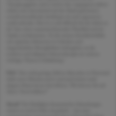
Therapie gegeben und es sind in den vergangenen Jahren
etliche neue Arzneimittel auf den Markt gekommen,
sowohl monoklonale Antikörper als auch sogenannte
small molecules. Hier ist es sehr hilfreich für die Arbeit an
der Tara, einen zusammenfassenden Überblick und ein
Update zu bekommen. Da die meisten Krankheitsbilder
mit typischen Schmerzen in Gelenken und
eingeschränkter Beweglichkeit einhergehen, ist die
moderne und adäquate Schmerztherapie ein weiteres
wichtiges Thema in Schladming."
ÖAZ
"Eine nicht geringe Zahl an Menschen in Österreich
leidet unter Rheuma und es sind auch immer mehr
jüngere Patient:innen betroffenen. Wie können Sie sich
diesen Trend erklären?"
Mandl
"Die Häufigkeit rheumatischer Erkrankungen
nimmt zu und ist höher als gedacht – laut einer