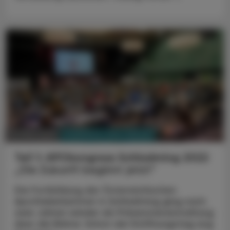
PHARMAZIE, TARA, MEDIZIN
14. März 2022
Teil 1: APOkongress Schladming 2022
„Die Zukunft beginnt jetzt“
Die Fortbildung der Österreichischen
Apothekerkammer in Schladming ging nach
zwei Jahren wieder als Präsenzveranstaltung
über die Bühne. Schon der Eröffnungstag zog