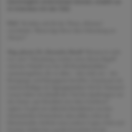
bestmöglich unterstützen können, erzählt sie
im Interview mit der ÖAZ.
ÖAZ
"Sie haben sich für das Thema „Rheuma“
entschieden. Warum liegt Ihnen diese Erkrankung am
Herzen?"
Mag. pharm. Dr. Alexandra Mandl
"Rheuma ist nicht
nur „eine“ Erkrankung, sondern unter diesem Begriff
wird eine Vielzahl von fast 500 Krankheitsbildern
zusammengefasst, die vor allem – aber nicht nur – den
Bewegungs- und Stützapparat betreffen. Gemeinsam mit
meinem Kollegen als Tagungspräsident OA Dr. Raimund
Lunzer haben wir deshalb den Titel des ApoKongress um
den Zusatz „eine Krankheit mit vielen Gesichtern“
ergänzt. Es geht um zahlreiche Krankheiten aus dem
rheumatischen Formenkreis, dazu zählen neben der
Rheumatoiden Arthritis unter anderen Lupus, Gicht und
Psoriasis. Zudem hat es große Fortschritte bei der