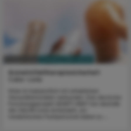
PHARMAZIE, TARA, MEDIZIN
07. August 2026
Arzneimitteltherapiesicherheit
Calor-Liste
Hitze ist bekanntlich mit erheblichen
Gesundheitsrisiken verbunden. Das deutsche
Forschungsprojekt ADAPT-HEAT hat deshalb
die CALOR-Liste entwickelt, um
medizinisches Fachpersonal dabei zu ...