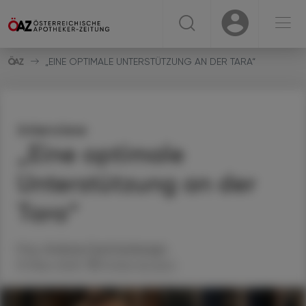
☰
USER
USER
„EINE OPTIMALE UNTERSTÜTZUNG AN DER TARA“
Interview
„Eine optimale
Unterstützung an der
Tara“
Mag.
Andreas
Feichtenberger
19. März 2025
Artikel drucken