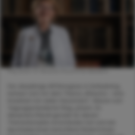
Mag. pharm. Dr. Alexandra Mandl © Die Abbilderei
Der diesjährige APOkongress in Schladming
befasst sich mit dem Thema „Rheuma – eine
Krankheit mit vielen Gesichtern“. Warum sich
Tagungspräsidentin Mag. pharm. Dr.
Alexandra Mandl gerade für diesen
Themenkomplex entschieden hat und wie
Apotheker:innen betroffene Patient:innen