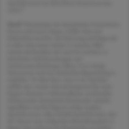
Apotheker:innen den Betroffenen beratend zur Seite
stehen?"
Mandl
"Erkrankungen des rheumatischen Formenkreises
können auch innere Organe, Gefäße, Haut und
Schleimhäute betreffen, die Erkennung und Diagnostik
ist daher nicht immer einfach. In manchen Fällen
schreitet die Krankheit sehr rasch fort und kann zu
dauerhaften Gelenkzerstörungen und
Funktionseinschränkungen führen. Es ist wichtig,
Patient:innen rasch eine fachärztliche Begutachtung zu
empfehlen. Vor allem dann, wenn in der Apotheke
auffällt, dass versucht wird, die Symptome über einen
längeren Zeitraum in Selbstmedikation zu behandeln.
Häufig werden rheumatische Beschwerden zunächst
bagatellisiert und die Diagnose erfolgt verspätet.
Apotheker:innen sollten deshalb darauf hinweisen, dass
die Chancen einer erfolgreichen Behandlung gleich zu
Beginn beim Auftreten der Beschwerden am größten