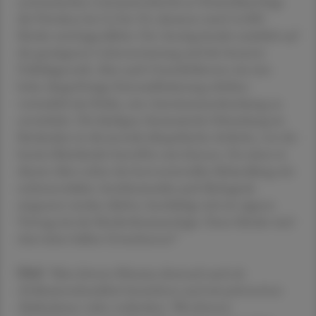
systematischen Literaturrecherche in Deutschland liegt
die Prävalenz bei 2,2 bis 3 %, darunter rund 14.000
Kinder und Jugendliche. Der Anstieg beruht natürlich auf
der gestiegenen Lebenserwartung und der besseren
Frühdiagnostik. Aber auch Umweltfaktoren wie eine
hohe, längerfristige Feinstaubbelastung erhöhen
vermutlich das Risiko, eine Autoimmunerkrankung zu
entwickeln. Die häufigste rheumatische Erkrankung im
Kindesalter ist die juvenile idiopathische Arthritis, von der
bereits Kleinkinder betroffen sein können. Da schon in
diesem Alter neben der konventionellen Behandlung mit
nichtsteroidalen Antirheumatika auch Biologicals
eingesetzt werden dürfen, beschäftigt sich ein eigener
Vortrag mit der Kinderrheumatologie. Denn Kinder sind
eben keine halben Erwachsenen!"
ÖAZ
"Man könnte Rheuma demnach auch als
Zivilisationskrankheit bezeichnen und mit präventiven
Maßnahmen vieles verhindern. Wie können