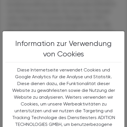
krankheitsmodifizierenden Antirheumatika (DMARD)
wie Methotrexat behandelt. Erst wenn diese Therapie
nicht erfolgreich ist, kommen Biologika wie TNF-α-
Inhibitoren oder IL-Rezeptorantagonisten dazu. Alle
diese Arzneimittel sind hochwirksam, hochpreisig und
auch sehr beratungsintensiv in Hinblick auf Lagerung
Information zur Verwendung
und Anwendung, aber auch Nebenwirkungsmanagement
und Handhabung. Hier ist die pharmazeutische
von Cookies
Betreuung durch Apotheker:innen essenziell, um das
Maximum aus der Therapie herausholen zu können.
Diese Internetseite verwendet Cookies und
Erfolgt eine Umstellung auf ebenfalls verfügbare
Google Analytics für die Analyse und Statistik.
Biosimilars ­– beispielsweise aus Kostengründen oder bei
Diese dienen dazu, die Funktionalität dieser
Nicht-Lieferbarkeit – so ist eine neuerliche Einschulung
Website zu gewährleisten sowie die Nutzung der
in der Apotheke erforderlich. Relativ neu ist die
Website zu analysieren. Weiters verwenden wir
Behandlungsoption mit Januskinase-Inhibitoren, die
Cookies, um unsere Werbeaktivitäten zu
geschluckt werden können. Hier kennt man noch nicht
unterstützen und wir nutzen die Targeting und
alle Wirkungen im Detail, sodass diese bei älteren
Tracking Technologie des Dienstleisters ADITION
Patient:innen mit Herz-Kreislauf-Beschwerden nur
TECHNOLOGIES GMBH, um benutzerbezogene
eingeschränkt empfohlen werden. Kommt dann noch