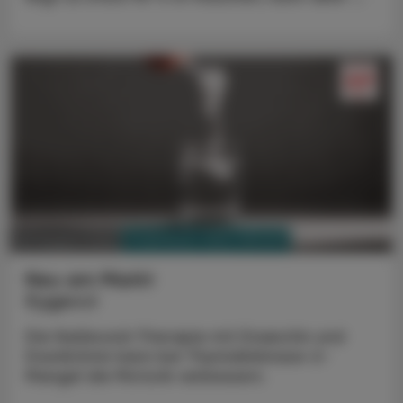
PHARMAZIE, TARA, MEDIZIN
03. August 2026
Neu am Markt
Kygevvi
Die Nukleosid-Therapie mit Doxecitin und
Doxribtimin kann bei Thymidinkinase-2-
Mangel die Motorik verbessern.