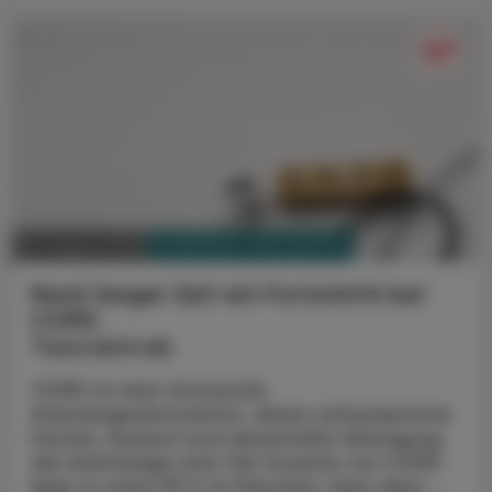
PHARMAZIE, TARA, MEDIZIN
03. August 2026
Nach langer Zeit ein Fortschritt bei
COPD
Tozorakimab
COPD ist eine chronische
Atemwegsobstruktion, deren Leitsymptome
Husten, Auswurf und dauerhafte Verengung
der Atemwege sind. Die Ursache von COPD
liegt zu etwa 90 % im Rauchen, kann aber ...