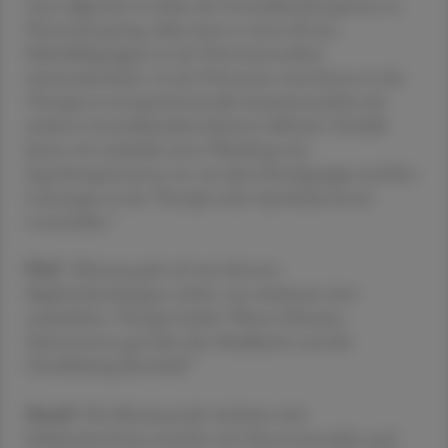
Ganz allgemein ist leider die Gesundheitskompetenz in
Österreich gering, daher kann es sinnvoll sein,
Selbsthilfegruppen in der Präventionsarbeit
miteinzubeziehen. In der Prävention und ebenso in der
Therapie ist interprofessionelle Zusammenarbeit mit
anderen Gesundheitsdienstleistern hilfreich. Deshalb
bieten wir zusätzlich einen Workshop mit
Ergotherapeut:innen an, um diese Berufsgruppe und ihre
Leistungen in der Therapie mehr Apotheker:innen
vorzustellen."
ÖAZ
"Rheuma geht oft mit diversen
Begleiterkrankungen einher, was wiederum einer
zusätzlichen Therapie bedarf. Wissen Rheuma-
Patient:innen gut über ihre Medikation und die
Handhabung Bescheid?"
Mandl
"Die Rheumatoide Arthritis wird
leitlinienkonform zunächst mit Glucocorticoiden und