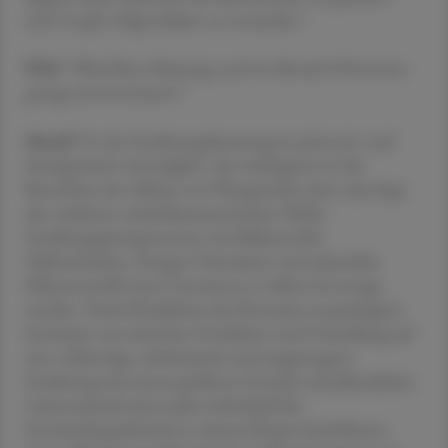
sind. Es gilt, Folgeschäden zu vermeiden."
ÖAZ
"Wird Ihrer Meinung nach im Bereich Prävention
genug unternommen?"
Mandl
"In der Ernährungsberatung ist präventiv und
therapeutisch viel möglich. Am wichtigsten ist für
Betroffene der Abbau von Übergewicht, denn das birgt
den stärksten antiinflammatorischen Effekt.
Ernährungskomponenten wie Ballaststoffe,
Hülsenfrüchte, Omega-3-Fettsäuren und sekundäre
Pflanzenstoffe (aus Curcuma etc.) sollten bevorzugt
werden. Durch Reduktion des Konsums an gesättigten
Fettsäuren aus tierischen Produkten und Umstellung auf
eine vollwertige, einheimische und ausgewogene
Ernährung mit einem größeren Gewicht auf pflanzlichen
Lebensmitteln kann jeder individuell die
Entzündungsaktivität in seinem Körper beeinflussen.