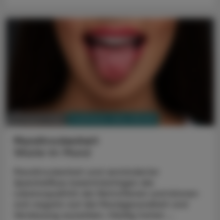
PHARMAZIE, TARA, MEDIZIN
03. August 2026
Mundtrockenheit
Wüste im Mund
Mundtrockenheit und verminderter
Speichelfluss beeinträchtigen die
Lebensqualität der Betroffenen und können
sich negativ auf die Mundgesundheit und
Verdauung auswirken. Häufig treten ...