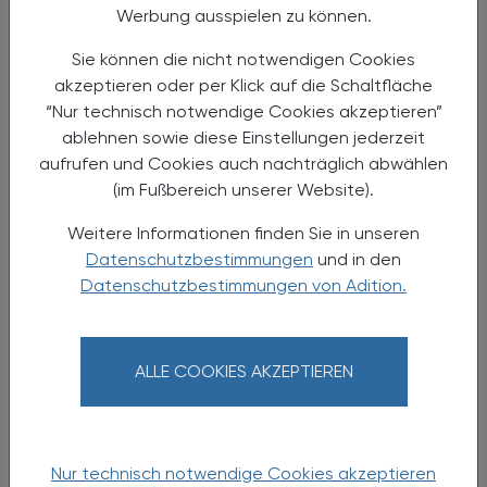
Werbung ausspielen zu können.
eine Schmerztherapie dazu, sind das schnell mehr als fünf
Arzneimittel, die gleichzeitig eingenommen werden. Eine
Sie können die nicht notwendigen Cookies
Medikationsanalyse, am besten in Verbindung mit einer
akzeptieren oder per Klick auf die Schaltfläche
Schulung zur Applikation, kann für diese Patient:innen
“Nur technisch notwendige Cookies akzeptieren”
eine sehr vorteilhafte pharmazeutische Dienstleistung
ablehnen sowie diese Einstellungen jederzeit
sein, um eine bessere Arzneimitteltherapiesicherheit zu
aufrufen und Cookies auch nachträglich abwählen
erzielen. Da viele Therapien in das Immunsystem
(im Fußbereich unserer Website).
eingreifen, ist Impfberatung und Behandlung von
Infektionen eine weitere besondere Konstellation, die in
Weitere Informationen finden Sie in unseren
zwei Vorträgen beleuchtet wird.
Datenschutzbestimmungen
und in den
Datenschutzbestimmungen von Adition.
Da die Rheumatoide Arthritis eine
Autoimmunerkrankung ist, die lebenslang therapiert
werden muss, sollten Apotheker:innen ihren betroffenen
ALLE COOKIES AKZEPTIEREN
Patient:innen langfristige Unterstützung und
pharmazeutische Beratung bei der Behandlung und beim
Leben mit ihrer Erkrankung anbieten können. Alle diese
Aspekte sowie die aktuellsten Therapieleitlinien
Nur technisch notwendige Cookies akzeptieren