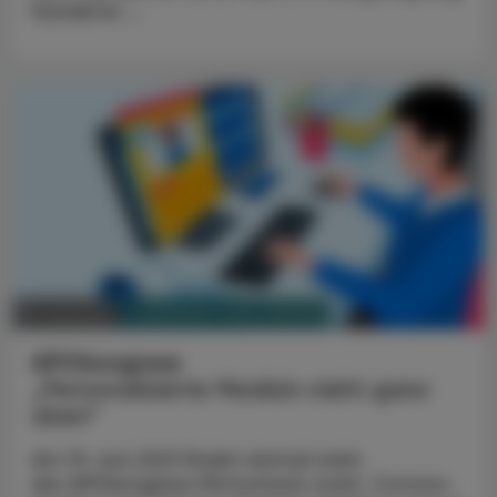
Hunderte ...
PHARMAZIE, TARA, MEDIZIN
07. Juni 2021
APOkongress
„Personalisierte Medizin steht ganz
oben“
Am 19. Juni 2021 findet einmal mehr
der APOkongress Pörtschach statt. Corona-