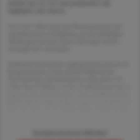
wieder live vor Ort und präsentiert die
Highlights des Events.
Von 6. bis 9. März trafen sich Pharmazeut:innen und
Apotheker:innen in Schladming, um dem diesjährigen
APOkongress mit dem Thema „Schwanger werden –
schwanger sein“ zu besuchen.
Strahlender Sonnenschein empfing die Interessenten im
Kongresszentrum, in dem sich die Präsidentin der
Österreichischen Apothekerkammer, Mag. pharm. Dr.
Ulrike Mursch-Edlmayr, bei ihrer Eröffnungsrede ebenso
begeistert wie emotional zeigte: „Es ist ein phantastisches
Bild Sie alle hier wiederzusehen. Es geht mir regelrecht das
Herz auf, und es ist ein wirklich schönes Gefühl. Denken
Sie haben bereits ein ÖAZ-Abo?