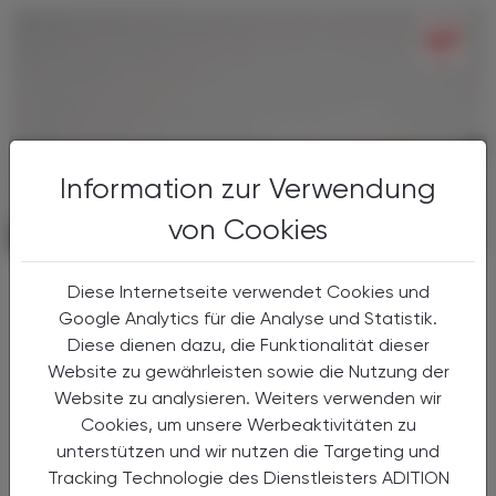
Information zur Verwendung
von Cookies
PHARMAZIE, TARA, MEDIZIN
03. August 2026
Nach langer Zeit ein Fortschritt bei
Diese Internetseite verwendet Cookies und
COPD
Google Analytics für die Analyse und Statistik.
Tozorakimab
Diese dienen dazu, die Funktionalität dieser
Website zu gewährleisten sowie die Nutzung der
COPD ist eine chronische
Website zu analysieren. Weiters verwenden wir
Atemwegsobstruktion, deren Leitsymptome
Cookies, um unsere Werbeaktivitäten zu
Husten, Auswurf und dauerhafte Verengung
unterstützen und wir nutzen die Targeting und
der Atemwege sind. Die Ursache von COPD
Tracking Technologie des Dienstleisters ADITION
liegt zu etwa 90 % im Rauchen, kann aber ...