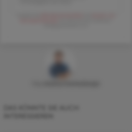
Printausgabe und Online
Es gelten die
AGB
,
Datenschutzrichtline
und
Versand- und
Zahlungsbedingungen
der Österreichische Apotheker-
Verlagsgesellschaft m.b.H.
Mag.
Andreas
Feichtenberger
DAS KÖNNTE SIE AUCH
INTERESSIEREN