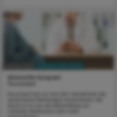
PHARMAZIE, TARA, MEDIZIN
03. August 2026
Wirkstoffe Kompakt
Fluconazol
Fluconazol hat vor fast fünf Jahrzehnten die
systemische Pilztherapie revolutioniert. Bis
heute ist es aus der Behandlung von
Candida-Infektionen nicht mehr