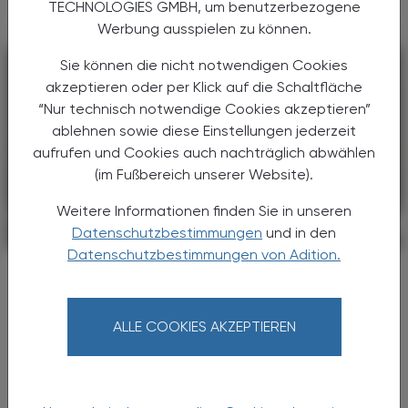
TECHNOLOGIES GMBH, um benutzerbezogene
Werbung ausspielen zu können.
Sie können die nicht notwendigen Cookies
akzeptieren oder per Klick auf die Schaltfläche
“Nur technisch notwendige Cookies akzeptieren”
ablehnen sowie diese Einstellungen jederzeit
aufrufen und Cookies auch nachträglich abwählen
(im Fußbereich unserer Website).
Weitere Informationen finden Sie in unseren
Datenschutzbestimmungen
und in den
PHARMAZIE, TARA, MEDIZIN
03. August 2026
Datenschutzbestimmungen von Adition.
Neu am Markt
Kygevvi
ALLE COOKIES AKZEPTIEREN
Die Nukleosid-Therapie mit Doxecitin und
Doxribtimin kann bei Thymidinkinase-2-
Mangel die Motorik verbessern.