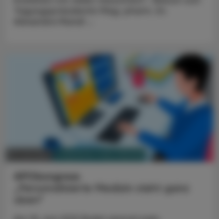
Tagungspräsidentin Mag. pharm. Dr.
Alexandra Mandl ...
PHARMAZIE, TARA, MEDIZIN
07. Juni 2021
APOkongress
„Personalisierte Medizin steht ganz
oben“
Am 19. Juni 2021 findet einmal mehr