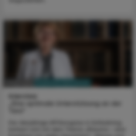
wegzudenken.
PHARMAZIE, TARA, MEDIZIN
19. März 2025
Interview
„Eine optimale Unterstützung an der
Tara“
Der diesjährige APOkongress in Schladming
befasst sich mit dem Thema „Rheuma – eine
Krankheit mit vielen Gesichtern“. Warum sich