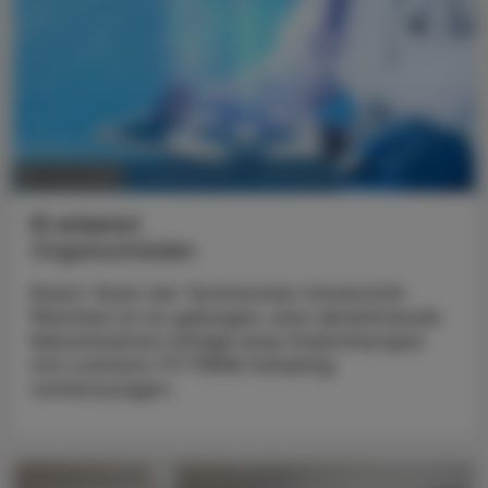
KRANKENHAUS-PHARMAZIE
05. Juni 2025
KI erkennt
Organschäden
Einem Team der Technischen Universität
München ist es gelungen, eine abnehmende
Nierenfunktion infolge einer Krebstherapie
mit Lutetium-177 PSMA frühzeitig
vorherzusagen.