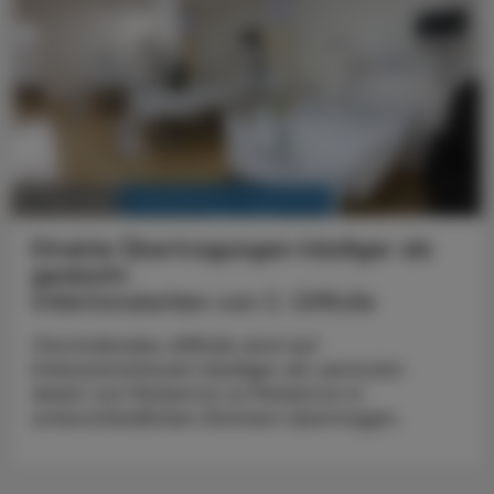
KRANKENHAUS-PHARMAZIE
18. Mai 2025
Direkte Übertragungen häufiger als
gedacht
Infektionsketten von C. Difficile
Clostridioides difficile wird auf
Intensivstationen häufiger als vermutet
direkt von Patient:in zu Patient:in in
unterschiedlichen Zimmern übertragen.