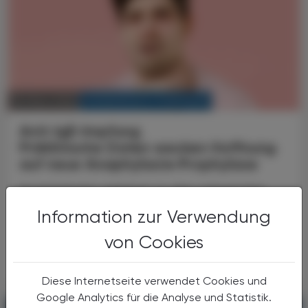
KRANKENHAUS-PHARMAZIE
09. März 2026
Anti-IgE-Impfung
Präklinische Daten wecken Hoffnung
auf neue Anaphylaxie‑Prophylaxe
Anaphylaxien gehören zu den schwersten
Ausprägungen IgE‑vermittelter Allergien und
Information zur Verwendung
stellen Betroffene wie Behandelnde vor
große Herausforderungen. Während
von Cookies
Anti‑IgE‑Antikörper wie ...
Diese Internetseite verwendet Cookies und
Google Analytics für die Analyse und Statistik.