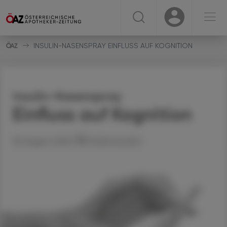
☰
USER
USER
INSULIN-NASENSPRAY EINFLUSS AUF KOGNITION
Insulin-Nasenspray
Einfluss auf Kognition
09. August 2023
Artikel drucken