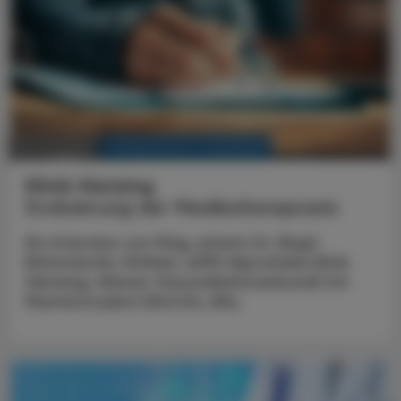
KRANKENHAUS-PHARMAZIE
16. Juni 2025
Klinik Hietzing
Evaluierung der Medikationspraxis
Ein Interview von Mag. pharm Dr. Birgit
Böhmdorfer-McNair, aHPh (Apotheke Klinik
Hietzing, Wiener Gesundheitsverbund) mit
Masterstudent Elöd Kis, BSc.