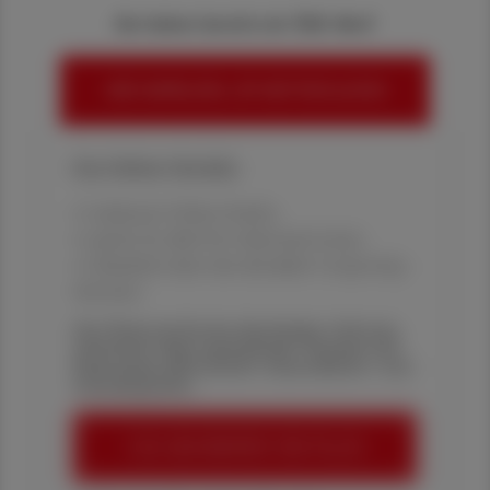
Sie haben bereits ein ÖAZ-Abo?
HIER ANMELDEN, UM WEITERZULESEN
Ihre Online-Vorteile:
✔ exklusive Online-Inhalte
✔ gratis für alle Print-Abonnent:innen
✔ Überblick über die aktuellen Couponing-
Aktionen
Die Österreichische Apotheker-Zeitung
informiert über spannende Themen aus
Pharmazie, Wirtschaft, Gesundheits- und
Standespolitik.
ÖAZ-ABONNEMENT BESTELLEN