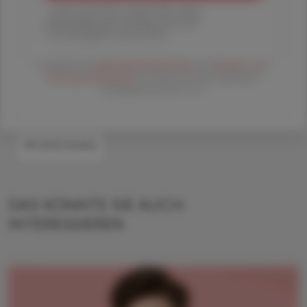
1 Jahr um € 179,– (exkl. UST. zzgl.
Versandkosten) für Ihre ÖAZ als
Printausgabe und Online
Es gelten die
AGB
,
Datenschutzrichtline
und
Versand- und
Zahlungsbedingungen
der Österreichische Apotheker-
Verlagsgesellschaft m.b.H.
#FORSCHUNG
DAS KÖNNTE SIE AUCH
INTERESSIEREN