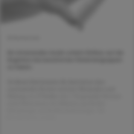
© Shutterstock
Ein intranasales Insulin scheint Einfluss auf die
Kognition bei bestimmten Patientengruppen
zu haben.
Zu diesem Fazit kommen die Autor:innen eines
systematischen Reviews und einer Metaanalyse nach
Sichtung von 29 Studien mit 1.726 gesunden Personen
sowie Patient:innen mit Alzheimer, psychischen
Erkrankungen und Stoffwechselstörungen. Die
Forscher:innen entdeck