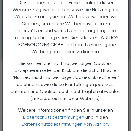
Diese dienen dazu, die Funktionalität dieser
Website zu gewährleisten sowie die Nutzung der
Website zu analysieren. Weiters verwenden wir
Cookies, um unsere Werbeaktivitäten zu
unterstützen und wir nutzen die Targeting und
Tracking Technologie des Dienstleisters ADITION
TECHNOLOGIES GMBH, um benutzerbezogene
Werbung ausspielen zu können.
KRANKENHAUS-PHARMAZIE
06. August 2025
Sie können die nicht notwendigen Cookies
Aushungern
akzeptieren oder per Klick auf die Schaltfläche
Multiresistente Darmbakterien
“Nur technisch notwendige Cookies akzeptieren”
ablehnen sowie diese Einstellungen jederzeit
Multiresistente E. coli-Bakterien können durch
aufrufen und Cookies auch nachträglich abwählen
gezielte Nahrungskonkurrenz aus dem Darm
(im Fußbereich unserer Website).
entfernt werden.
Weitere Informationen finden Sie in unseren
Datenschutzbestimmungen
und in den
Datenschutzbestimmungen von Adition.