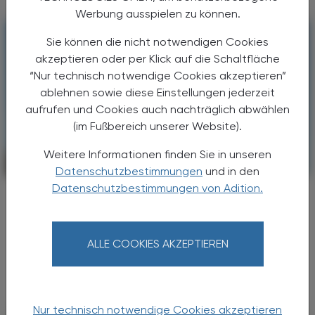
Werbung ausspielen zu können.
Sie können die nicht notwendigen Cookies
akzeptieren oder per Klick auf die Schaltfläche
“Nur technisch notwendige Cookies akzeptieren”
ablehnen sowie diese Einstellungen jederzeit
aufrufen und Cookies auch nachträglich abwählen
(im Fußbereich unserer Website).
Weitere Informationen finden Sie in unseren
CHRONIK & HISTORIE
17. Juli 2026
Datenschutzbestimmungen
und in den
Datenschutzbestimmungen von Adition.
Arbeitsbelastung
Hitzeschutzverordnung
Hohe Temperaturen sind ein Problem für
ALLE COOKIES AKZEPTIEREN
Beschäftigte – und auf Dauer auch für
Unternehmen.
Nur technisch notwendige Cookies akzeptieren