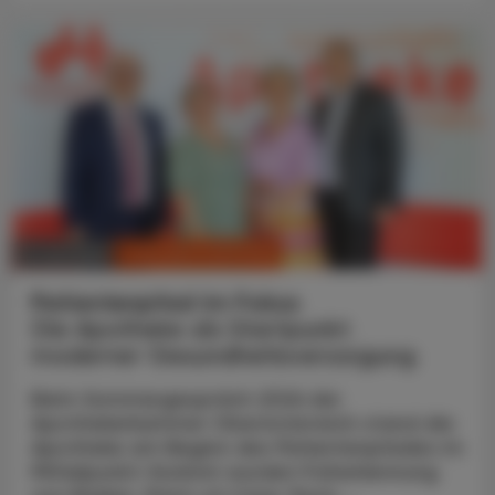
CHRONIK & HISTORIE
11. Juli 2026
Patientenpfad im Fokus
Die Apotheke als Startpunkt
moderner Gesundheitsversorgung
Beim Sommergespräch 2026 der
Apothekerkammer Oberösterreich stand die
Apotheke am Beginn des Patientenpfades im
Mittelpunkt: Konkret wurden Früherkennung