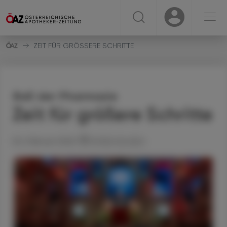
☰
USER
USER
ZEIT FÜR GRÖSSERE SCHRITTE
Ball der Pharmazie
Zeit für größere Schritte
02. Februar 2026
Artikel drucken