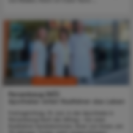
von Risiken, Point-of-Care-Tests ...
CHRONIK & HISTORIE
10. Juli 2026
Persenbeug (NÖ)
Apotheker rettet Radfahrer das Leben
Freitagmittag, 19. Juni. In der Apotheke in
Persenbeug läuft der Alltag – bis zwei
Radfahrer hereinkommen. Einer von ihnen, ein
75-jähriger Tiroler, wirkt angeschlagen: