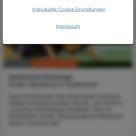
Individuelle Cookie Einstellungen
Impressum
CHRONIK & HISTORIE
13. Juli 2026
Asiatische Hornissen
Erster Nestfund in Österreich
Zwei Primärnester der Asiatischen Hornisse
(Vespa velutina) wurden am 20. Juni 2026 in
Lustenau, Vorarlberg, entdeckt. Das ist
Österreichs erster dokumentierter Nestfund
dieser invasiven Art.