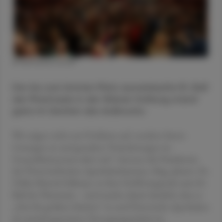
© Katharina Schiffl
Der bis zum letzten Platz ausverkaufte 81. Ball
der Pharmazie in der Wiener Hofburg stand
ganz im Zeichen des Aufbruchs.
Wir zeigen nicht nur Probleme auf, sondern bieten
Lösungen an und gestalten Veränderungen im
Gesundheitssystem aktiv mit“, betonte die Präsidentin
der Österreichischen Apothekerkammer, Mag. pharm. Dr.
Ulrike Mursch-Edlmayr, in ihrer Eröffnungsrede zum 81.
Ball der Pharmazie – und machte damit deutlich, dass es
„Zeit für größere Schritte“ ist und Österreichs Apotheken
als meistfrequentierte Versorgungseinheit im