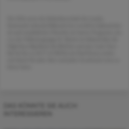
Die 2026 unter der Schirmherrschaft des Landes
Steiermark stehende Ballnacht bot sowohl in kulinarischer
als auch musikalischer Hinsicht ein buntes Programm, das
von der Volkstanzgruppe St. Martin im Sulmtal über die
High Styra Big Band, die Slörfcäts und eine Latin-Tanz-
Bar bis hin zu AUT of ORDA mit Paul Pizzera reichte
und damit für jedes Alter und jeden Geschmack etwas zu
bieten hatte.
DAS KÖNNTE SIE AUCH
INTERESSIEREN