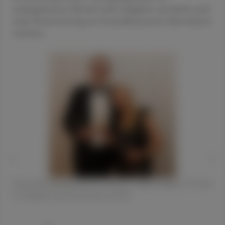
niedergelassenen Bereich mehr Aufgaben und damit auch
mehr Verantwortung im Gesundheitssystem übernehmen
möchten.
Nationalratsabgeordnete Mag. Dr. Juliane Bogner-Strauss
mit Begleitung. © Katharina Schiffl