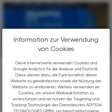
Information zur Verwendung
von Cookies
CHRONIK & HISTORIE
26. Juli 2026
Diese Internetseite verwendet Cookies und
200 Jahre Klosterfrau
Google Analytics für die Analyse und Statistik.
Tradition aus Köln
Diese dienen dazu, die Funktionalität dieser
Vor 200 Jahren mischte eine Kölner
Website zu gewährleisten sowie die Nutzung der
Ordensschwester am Dom die ersten
Website zu analysieren. Weiters verwenden wir
Melissengeist-Tropfen an – heute liefert die
Cookies, um unsere Werbeaktivitäten zu
Klosterfrau Group Gesundheitsprodukte in
unterstützen und wir nutzen die Targeting und
mehr als 30 Länder weltweit. ...
Tracking Technologie des Dienstleisters ADITION
TECHNOLOGIES GMBH, um benutzerbezogene