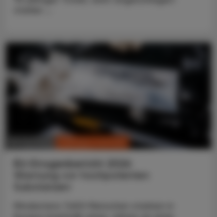
starker ...
CHRONIK & HISTORIE
30. Juni 2026
EU-Drogenbericht 2026
Warnung vor hochpotenten
Substanzen
Mindestens 7.600 Menschen starben in
Europa innerhalb eines Jahres an einer