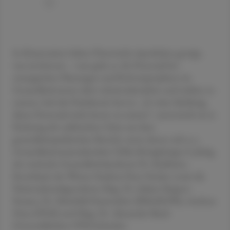
In Krisenzeiten haben Österreichs Apotheken gezeigt,
was sie können – nun gelte es, ihr Potenzial bei
strategischen Planungen und Reformprojekten im
Gesundheitswesen aktiv miteinzubeziehen und stärker zu
nutzen, hob die Präsidentin hervor. „Es wäre fahrlässig,
dieses Potenzial nicht besser zu nutzen“, unterstrich sie in
Richtung der zahlreichen Gäste aus dem
gesundheitspolitischen Bereich, unter denen sich u. a.
Gesundheitsstaatssekretärin Ulrike Königsberger-Ludwig,
der steirische Gesundheitslandesrat Dr. Karlheinz-
Kornhäusl, der Wiener Stadtrat Peter Hacker sowie die
Nationalratsabgeordnete Mag. Dr. Juliane Bogner-
Strauss, Dr. Meinhild Hausreither (BMASGPK), Andreas
Huss (ÖGK) und Mag. Dr. Alexander Biach
(Generaldirektor SVS) befanden.