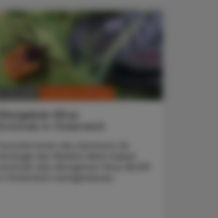
CHRONIK & HISTORIE
. Juni 2026
Alongshan-Virus
Erstmals in Österreich
Forscher:innen des Zentrums für
Virologie der MedUni Wien haben
erstmals das Alongshan-Virus (ALSV)
in Österreich nachgewiesen.