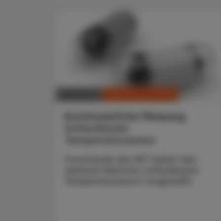
CHRONIK & HISTORIE
18. Juli 2026
Kontinuierliche Messung
Schluckbarer
Temperatursensor
Forschende des MIT haben den
weltweit kleinsten schluckbaren
Temperatursensor vorgestellt.