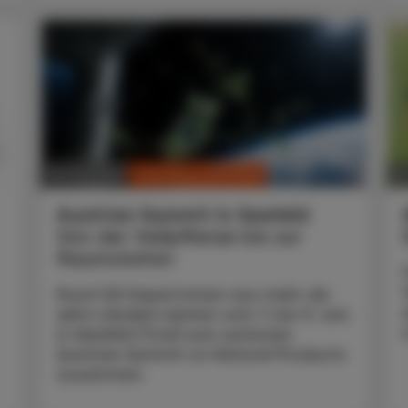
CHRONIK & HISTORIE
01. Juli 2026
28
Austrian Summit in Seefeld
Von der Heilpflanze bis zur
Raumstation
Rund 120 Expert:innen aus mehr als
zehn Ländern kamen vom 7. bis 9. Juni
in Seefeld (Tirol) zum sechsten
Austrian Summit on Natural Products
zusammen.