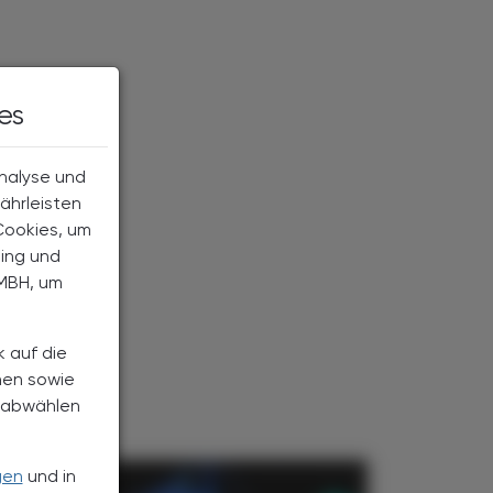
es
Analyse und
ährleisten
Cookies, um
ting und
MBH, um
k auf die
nen sowie
h abwählen
gen
und in