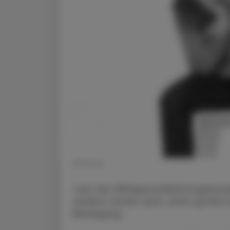
© iStock
Laut der Weltgesundheitsorganisati
andere Länder auch, einen großen 
Bewegung.