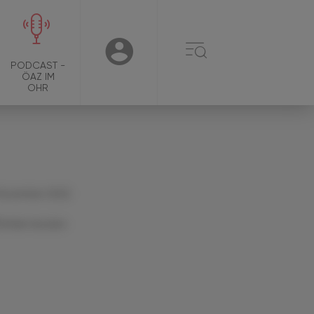
☰
USER
PODCAST -
ÖAZ IM
OHR
 November 2022
Artikel drucken