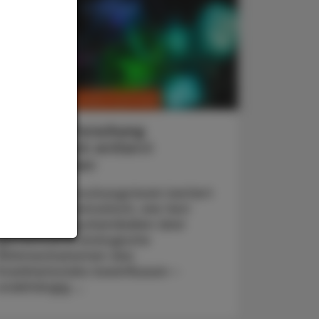
CHRONIK & HISTORIE
. Juli 2026
Exposom-Forschung
Ein Netzwerk entlarvt
Umweltrisiken
Ein Wiener Forschungsteam kartiert
erstmals systematisch, wie fast
10.000 Alltagschemikalien über
gemeinsame biologische
Wirkmechanismen das
Krankheitsrisiko beeinflussen –
unabhängig ...