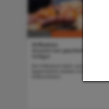
CHRONIK & HISTORIE
30. Juli 2026
Grillsaison
Vorsicht bei gepökeltem
Grillgut
Die Grillsaison läuft, und die
Supermärkte werben mit eigenem
Grillsortiment.