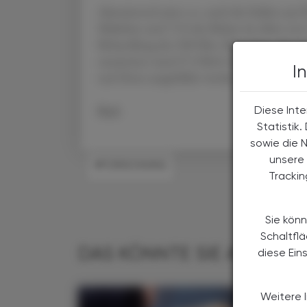
Alarmierend seien u. a. auch die Zahlen aus 
Mädchen und 71 % der Buben im Alter von 1
Behandlung der 500 Mio. Menschen, die man
zusammen rund 27,5 Mrd. Euro. Im Verglei
I
und Ärzte ausgebildet werden.
Red.
Diese Inte
Statistik
sowie die 
unsere 
#FORSCHUNG
Tracki
Sie könn
Schaltfl
DAS KÖNNTE SIE AUCH IN
diese Ein
Weitere 