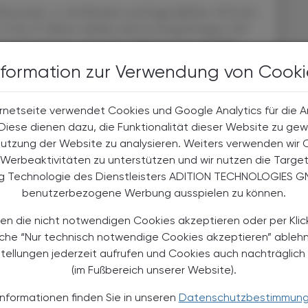
Österreich, v. a. bei Kindern und Jugendlichen. 85 % der
1 bis 17 Jahren würden sich zu wenig bewegen. Die
gels Bewegung erkranken dürften, koste die Welt
ch könnten mit diesem Betrag 100 Mio. Ärztinnen
nformation zur Verwendung von Cooki
rnetseite verwendet Cookies und Google Analytics für die 
. Diese dienen dazu, die Funktionalität dieser Website zu gew
Nutzung der Website zu analysieren. Weiters verwenden wir 
Werbeaktivitäten zu unterstützen und wir nutzen die Targe
ng Technologie des Dienstleisters ADITION TECHNOLOGIES G
benutzerbezogene Werbung ausspielen zu können.
en die nicht notwendigen Cookies akzeptieren oder per Klic
äche “Nur technisch notwendige Cookies akzeptieren” ableh
TERESSIEREN
stellungen jederzeit aufrufen und Cookies auch nachträglic
(im Fußbereich unserer Website).
Informationen finden Sie in unseren
Datenschutzbestimmun