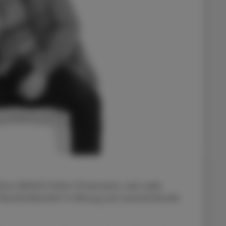
on (WHO) hätte Österreich, wie viele
Nachholbedarf in Bezug auf ausreichende