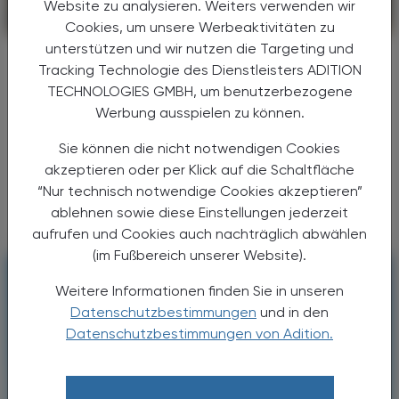
Website zu analysieren. Weiters verwenden wir
CHRONIK & HISTORIE
26. Juli 2026
Cookies, um unsere Werbeaktivitäten zu
unterstützen und wir nutzen die Targeting und
200 Jahre Klosterfrau
Tracking Technologie des Dienstleisters ADITION
Tradition aus Köln
TECHNOLOGIES GMBH, um benutzerbezogene
Werbung ausspielen zu können.
Vor 200 Jahren mischte eine Kölner
Ordensschwester am Dom die ersten
Sie können die nicht notwendigen Cookies
Melissengeist-Tropfen an – heute liefert die
akzeptieren oder per Klick auf die Schaltfläche
Klosterfrau Group Gesundheitsprodukte in
“Nur technisch notwendige Cookies akzeptieren”
mehr als 30 Länder weltweit. ...
ablehnen sowie diese Einstellungen jederzeit
aufrufen und Cookies auch nachträglich abwählen
(im Fußbereich unserer Website).
Weitere Informationen finden Sie in unseren
Datenschutzbestimmungen
und in den
Datenschutzbestimmungen von Adition.