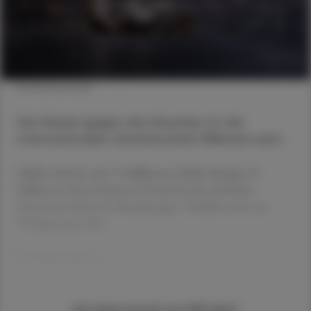
© Shutterstock
Der Kampf gegen das Rauchen ist der
internationalen Gemeinschaft Millionen wert.
Dafür wird ein mit 75 Millionen Dollar (knapp 70
Millionen Euro) dotierter Fonds für die weltweite
Zusammenarbeit im Kampf gegen Tabakkonsum zur
Verfügung gestellt.
Verwaltet wird er v
Sie haben bereits ein ÖAZ-Abo?