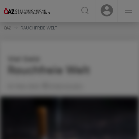
☰
USER
USER
RAUCHFREIE WELT
Viel Geld
Rauchfreie Welt
05. März 2024
Artikel drucken