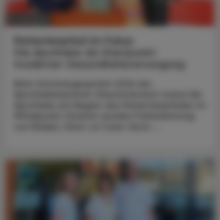
CHRONIK & HISTORIE
11. Juli 2026
Patientenpfad im Fokus
Die Apotheke als Startpunkt
moderner Gesundheitsversorgung
Beim Sommergespräch 2026 der
Apothekerkammer Oberösterreich stand die
Apotheke am Beginn des Patientenpfades im
Mittelpunkt: Konkret wurden Früherkennung
von Risiken, Point-of-Care-Tests ...