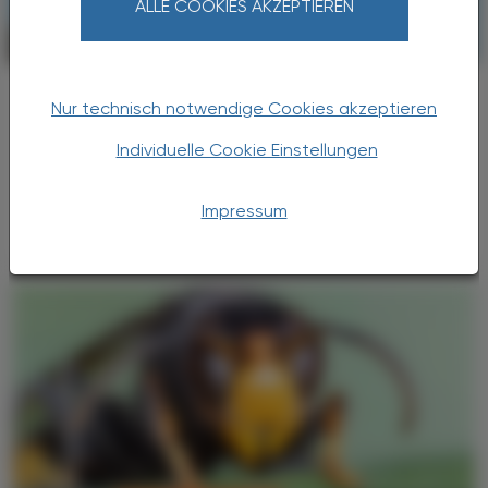
ALLE COOKIES AKZEPTIEREN
CHRONIK & HISTORIE
17. Juli 2026
Arbeitsbelastung
Nur technisch notwendige Cookies akzeptieren
Hitzeschutzverordnung
Individuelle Cookie Einstellungen
Hohe Temperaturen sind ein Problem für
Beschäftigte – und auf Dauer auch für
Unternehmen.
Impressum