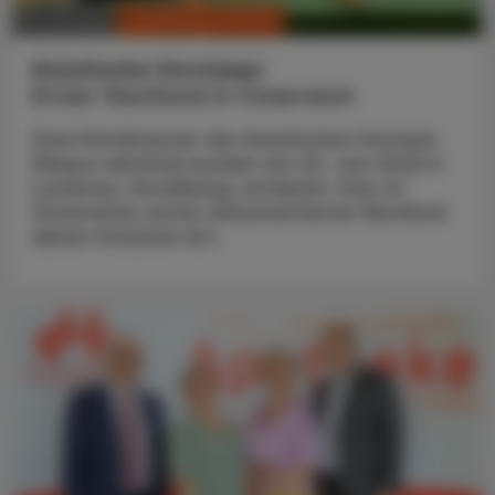
CHRONIK & HISTORIE
13. Juli 2026
Asiatische Hornissen
Erster Nestfund in Österreich
Zwei Primärnester der Asiatischen Hornisse
(Vespa velutina) wurden am 20. Juni 2026 in
Lustenau, Vorarlberg, entdeckt. Das ist
Österreichs erster dokumentierter Nestfund
dieser invasiven Art.