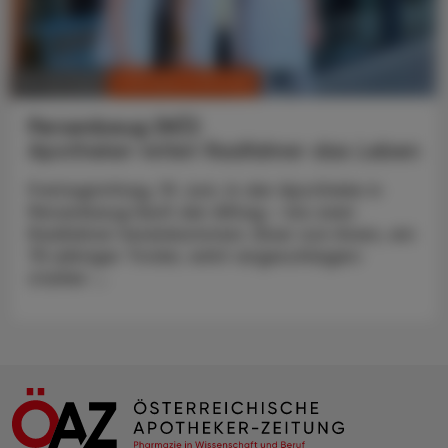
CHRONIK & HISTORIE
10. Juli 2026
Persenbeug (NÖ)
Apotheker rettet Radfahrer das Leben
Freitagmittag, 19. Juni. In der Apotheke in
Persenbeug läuft der Alltag – bis zwei
Radfahrer hereinkommen. Einer von ihnen, ein
75-jähriger Tiroler, wirkt angeschlagen:
starker ...