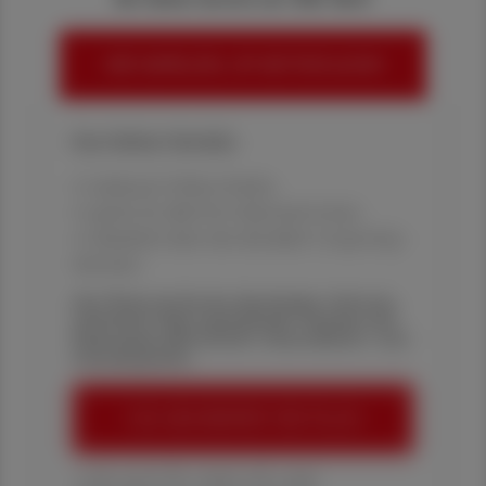
HIER ANMELDEN, UM WEITERZULESEN
Ihre Online-Vorteile:
✔ exklusive Online-Inhalte
✔ gratis für alle Print-Abonnent:innen
✔ Überblick über die aktuellen Couponing-
Aktionen
Die Österreichische Apotheker-Zeitung
informiert über spannende Themen aus
Pharmazie, Wirtschaft, Gesundheits- und
Standespolitik.
ÖAZ-ABONNEMENT BESTELLEN
1 Jahr um € 179,– (exkl. UST. zzgl.