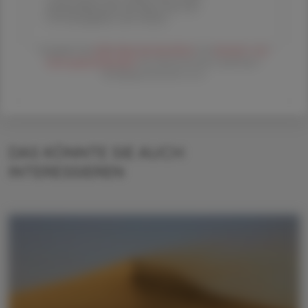
Versandkosten) für Ihre ÖAZ als
Printausgabe und Online
Es gelten die
AGB
,
Datenschutzrichtline
und
Versand- und
Zahlungsbedingungen
der Österreichische Apotheker-
Verlagsgesellschaft m.b.H.
DAS KÖNNTE SIE AUCH
INTERESSIEREN