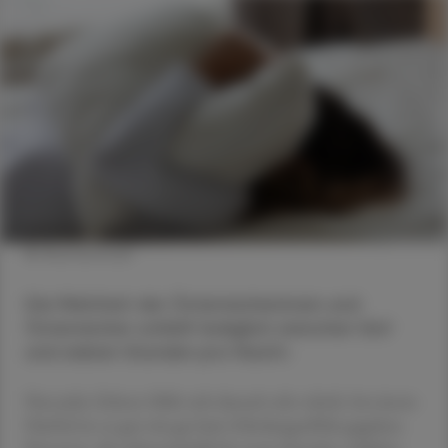
© Shutterstock
Die Mehrheit der Österreicherinnen und
Österreicher schläft lediglich zwischen fünf
und sieben Stunden pro Nacht.
Nur jeder Zehnte fühlt sich danach sehr erholt, bei einem
Fünftel ist so gut wie gar kein Erholungseffekt gegeben.