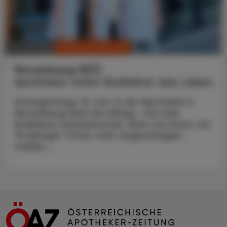
CHRONIK & HISTORIE
10. Juli 2026
Persenbeug (NÖ)
Apotheker rettet Radfahrer das Leben
Freitagmittag, 19. Juni. In der Apotheke in
Persenbeug läuft der Alltag – bis zwei
Radfahrer hereinkommen. Einer von ihnen, ein
75-jähriger Tiroler, wirkt angeschlagen:
starker ...