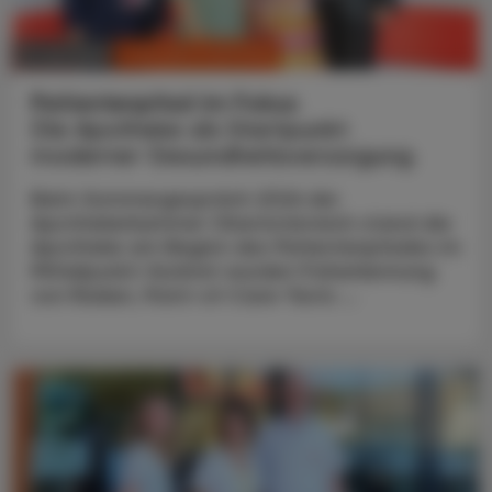
CHRONIK & HISTORIE
11. Juli 2026
Patientenpfad im Fokus
Die Apotheke als Startpunkt
moderner Gesundheitsversorgung
Beim Sommergespräch 2026 der
Apothekerkammer Oberösterreich stand die
Apotheke am Beginn des Patientenpfades im
Mittelpunkt: Konkret wurden Früherkennung
von Risiken, Point-of-Care-Tests ...