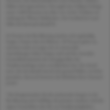
Personen, die siebeneinhalb bis neun Stunden schlafen,
fühlen sich regenerierter. Das ergab eine Gallup-Umfrage
unter 1.000 Personen im Alter von 16 bis 70 Jahren im
Auftrag der Wiener Städtischen. Der Großteil im Land
fühlt sich demnach aktuell fit.
81 Prozent der Bevölkerung machen sich regelmäßig
Sorgen, Frauen eher als Männer. 30 Prozent geben an,
sich jetzt mehr zu sorgen als vor einem Jahr.
Auswirkungen haben Sorgen auch auf den mentalen
Gesundheitszustand, der sich gegenüber der
Vorjahresumfrage etwas verschlechtert hat. Der Anteil
jener, die sich aktuell mental sehr gesund fühlen, ist leicht
gesunken, dennoch bewertet die Mehrheit ihren Zustand
positiv.
"Die Hauptursachen für die wachsenden Sorgen in der
Bevölkerung sind vielfältig: Als primärer Auslöser wird die
eigene Gesundheit oder die von Familienmitgliedern