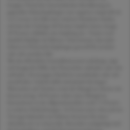
knappes Viertel der österreichischen Bevölkerung ist
gegenüber Schutzimpfungen nun negativer eingestellt als
vor Corona. Im Falle einer weiteren Pandemie würden
sich laut der Umfrage 48 Prozent impfen lassen, knapp
30 Prozent schließen eine Impfung aus - Frauen noch
deutlich häufiger als Männer. Dazu kommt, dass jeder
Zehnte in Österreich Impfungen generell für unsicher
oder sehr unsicher hält.
Was das öffentliche Gesundheitssystem anbelangt, zeigt
sich knapp die Hälfte der Österreicher zufrieden oder sehr
zufrieden. Ein knappes Fünftel ist unzufrieden oder sehr
unzufrieden. Gründe dafür sind primär die langen
Wartezeiten auf Termine sowie der Mangel an Ärzten mit
Kassenvertrag. 58 Prozent sehen einen Mangel an
Kassenärzten in der Allgemeinmedizin sowie 71 Prozent
in anderen Fachrichtungen. 34 Prozent jener ohne private
Vorsorge bekunden ein höheres Interesse für einen
Abschluss als vor einem Jahr. Besonders nachgefragt sind