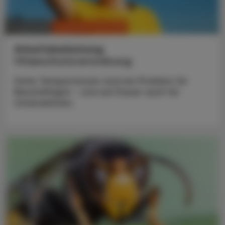
CHRONIK & HISTORIE
17. Juli 2026
Arbeitsbelastung
Hitzeschutzverordnung
Hohe Temperaturen sind ein Problem für
Beschäftigte – und auf Dauer auch für
Unternehmen.