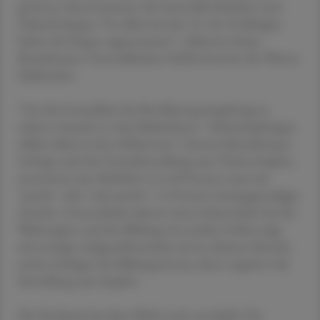
genannt, hinzu kommen die finanzielle Situation und
Zukunftsängste. Vor allem bei den 16- bis 35-Jährigen
haben die Sorgen zugenommen", erläuterte Sonja
Brandtmayer, Generaldirektor-Stellvertreterin der Wiener
Städtischen.
"Um die Gesundheit der Bevölkerung langfristig zu
sichern, braucht es viele Maßnahmen - Schutzimpfungen
zählen dabei zu den effektivsten", betonte Brandtmayer.
Gefragt nach der Grundeinstellung zum Thema Impfen,
antwortete eine Mehrheit von 60 Prozent zwar mit
"positiv" oder "sehr positiv". 14 Prozent sind gegenteiliger
Ansicht. Unterschiede erkennt man insbesondere bei der
Wohnregion und der Bildung: Im ruralen Gebiet zeigt
sich weniger Aufgeschlossenheit als im urbanen Bereich,
und je niedriger das Bildungsniveau, desto negativer die
Einstellung zum Impfen.
Die Pandemie hat diese Kluft noch verschärft: Ein