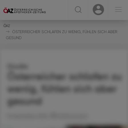
☰
USER
USER
ÖSTERREICHER SCHLAFEN ZU WENIG, FÜHLEN SICH ABER
GESUND
Studie
Österreicher schlafen zu
wenig, fühlen sich aber
gesund
19. September 2024
Artikel drucken