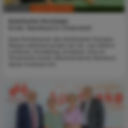
CHRONIK & HISTORIE
13. Juli 2026
Asiatische Hornissen
Erster Nestfund in Österreich
Zwei Primärnester der Asiatischen Hornisse
(Vespa velutina) wurden am 20. Juni 2026 in
Lustenau, Vorarlberg, entdeckt. Das ist
Österreichs erster dokumentierter Nestfund
dieser invasiven Art.