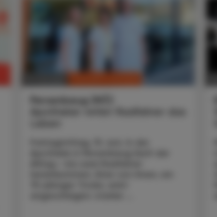
CHRONIK & HISTORIE
10. Juli 2026
30
Persenbeug (NÖ)
Apotheker rettet Radfahrer das
Leben
Freitagmittag, 19. Juni. In der
Apotheke in Persenbeug läuft der
Alltag – bis zwei Radfahrer
hereinkommen. Einer von ihnen, ein
75-jähriger Tiroler, wirkt
angeschlagen: starker ...