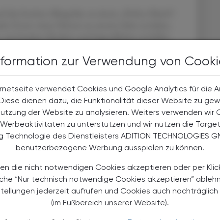
d das Institut AllergoSan zu einem „Perfect Match“.
er Zverev einen Partner an unserer Seite zu haben,
t, um kranken Kindern und Jugendlichen zu helfen.
rn beistehen und neuen Mut und neue Lebensfreude
nformation zur Verwendung von Cooki
erzen,“ zeigt sich Prof. Anita Frauwallner
itut AllergoSan fokussiert sie sich seit mehr als 30
lichen Schicksalsschlag heraus – auf die
rnetseite verwendet Cookies und Google Analytics für die 
auf Basis natürlicher Inhaltsstoffe, allen voran
. Diese dienen dazu, die Funktionalität dieser Website zu gew
er Familienunternehmen gilt als international
Nutzung der Website zu analysieren. Weiters verwenden wir 
obiomforschung und begleitet – dank seiner
Werbeaktivitäten zu unterstützen und wir nutzen die Targe
tnisses zu kompromissloser Qualität – täglich
ng Technologie des Dienstleisters ADITION TECHNOLOGIES G
g zu spürbar mehr Gesundheit und Lebensqualität.
benutzerbezogene Werbung ausspielen zu können.
samen Aufschlag
en die nicht notwendigen Cookies akzeptieren oder per Klic
äche “Nur technisch notwendige Cookies akzeptieren” ableh
stellungen jederzeit aufrufen und Cookies auch nachträglic
ende „Matchball“ im Zusammenspiel von Forschung
(im Fußbereich unserer Website).
ikum unterstützt mit neun indikationsspezifisch
atur aus im menschlichen Darm vorkommen, gezielt