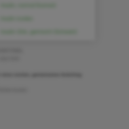
Insulin, normal (human)
Insulin icodec
Insulin-Zink, gemischt (Schwein)
VERTORIAL
 April 2025
r einen starken, gemeinsamen Aufschlag
Artikel drucken