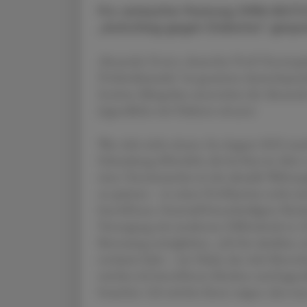
Pro verkaufter Packung OMNi-BiOTiC
„Aufschlag gegen Diabetes“ gespe
Alexander Zverev, deutscher Profi-Tenniss
Probiotikamarke* im gesamten deutschspra
Institut AllergoSan unterstützt die Alexand
Jugendliche mit Diabetes einsetzt.
Was viele nicht wissen: Im August 2022 mac
Erkrankung öffentlich, die bei ihm im Alter
eines Tennismatches ist der aktuelle Weltra
zu spritzen – in seiner Profikarriere nicht i
betroffenen, finanziell benachteiligten Kind
Versorgung mit modernen Hilfsmitteln (z. B
Betreuung ermöglichen: „Ich bin dankbar, e
erträumt habe – ein Glück, das viele Mensc
möchte ich betroffenen Kindern und Jugendl
brauchen. Ich möchte ihnen zeigen, dass ma