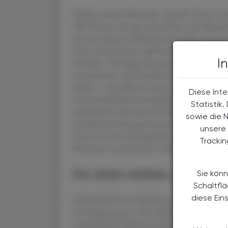
All dies macht Alexander „Sascha“ Zverev un
„Wir freuen uns ganz besonders, mit Alexand
der sein eigenes Schicksal zum Anlass nimm
Auch wir möchten tapferen kleinen Kämpfe
I
schenken. Das liegt mir persönlich sehr am H
entschlossen. Als Gründerin und CEO des Inst
Jahren – ebenfalls aus einem schweren persön
Diese Inte
wissenschaftliche Entwicklung von Produkten 
Statistik
medizinisch relevanten Probiotika. Das Graz
sowie die 
anerkanntes Kompetenzzentrum in der Mikr
unsere 
intensiven Forschungsarbeit und des Bekenn
Tracki
Menschen rund um den Globus auf ihrem We
Für einen starken, gemein
Sie könn
Schaltfl
diese Ein
OMNi-BiOTiC® METAtox ist der entscheid
und Spitzensport: Das Multispezies-Probiot
ausgewählten Bakterienstämmen, die von N