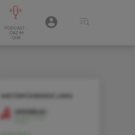
☰
USER
PODCAST -
ÖAZ IM
OHR
WEITERFÜHRENDE LINKS
Insulin lispro