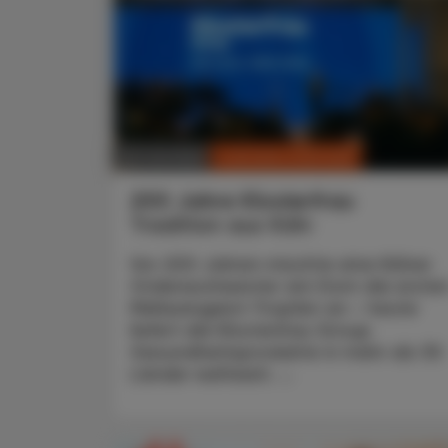
CHRONIK & HISTORIE
26. Juli 2026
200 Jahre Klosterfrau
Tradition aus Köln
Vor 200 Jahren mischte eine Kölner
Ordensschwester am Dom die erste
Melissengeist-Tropfen an – heute
liefert die Klosterfrau Group
Gesundheitsprodukte in mehr als 30
Länder weltweit. ...