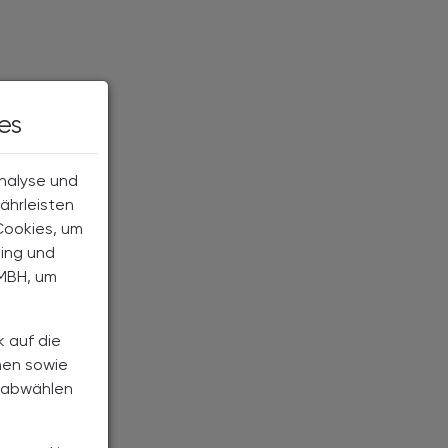
es
Analyse und
ährleisten
Cookies, um
ting und
MBH, um
k auf die
nen sowie
h abwählen