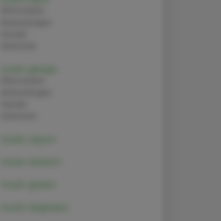
Alternativen
Anwendungen
Handel
Sicherheit
Insulin glargin
Alternativen
Anwendungen
Handel
Sicherheit
Insulin aspart
Insulin detemir
Insulin glulisin
Insulin degludec