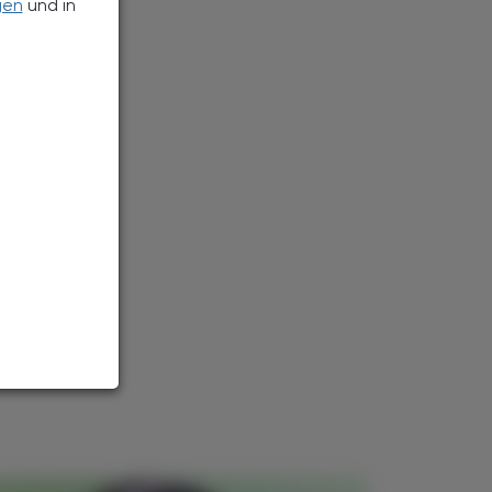
gen
und in