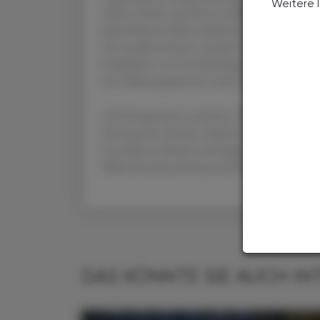
Weitere 
dabei, Zucker und Fett im Blick zu behalten.
placebokontrollierte klinische Studien bei T
der Insulinresistenz, positive Effekte auf d
Reduktion von Entzündung und Schmerzinte
bei Diabetespatienten auch in Bezug auf 
Die Kooperation zwischen OMNi-BiOTiC® u
Bewusstsein für die weltweit steigende Bela
betroffener Kinder und Jugendlicher nachhalt
Mikrobiomforschung und der Strahlkraft de
DAS KÖNNTE SIE AUCH IN