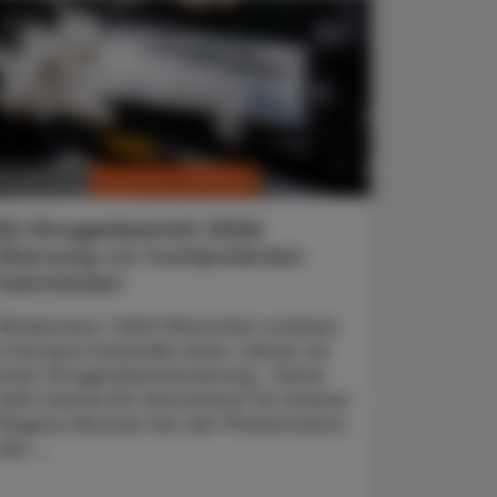
CHRONIK & HISTORIE
. Juni 2026
EU-Drogenbericht 2026
Warnung vor hochpotenten
Substanzen
Mindestens 7.600 Menschen starben
in Europa innerhalb eines Jahres an
einer Drogenüberdosierung. Diese
Zahl nannte EU-Kommissar für Inneres
Magnus Brunner bei der Präsentation
des ...