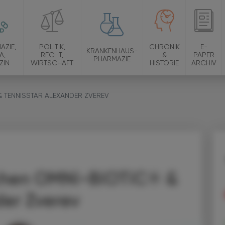
AZIE,
POLITIK,
CHRONIK
E-
KRANKENHAUS-
A,
RECHT,
&
PAPER
PHARMAZIE
ZIN
WIRTSCHAFT
HISTORIE
ARCHIV
 TENNISSTAR ALEXANDER ZVEREV
chen OMNi-BiOTiC® &
der Zverev