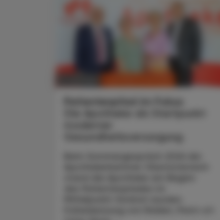
CHRONIK & HISTORIE
11. Juli 2026
Patientenpfad im Fokus
Die Apotheke als Startpunkt
moderner
Gesundheitsversorgung
Beim Sommergespräch 2026 der
Apothekerkammer Oberösterreich
stand die Apotheke am Beginn
des Patientenpfades im
Mittelpunkt: Konkret wurden
Früherkennung von Risiken, Point-of-