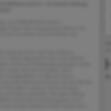
® METAtox wird € 1,- an Zverevs Stiftung
ndet.
pieler, und OMNi-BiOTiC®, die Nr. 1-
chigen Raum, haben eine gemeinsame Mission: Das
er Zverev Foundation, die sich für Kinder und
AD
08.
hte Alexander Zverev seine Typ-1-Diabetes-
 von 4 Jahren diagnostiziert wurde. Auch während
nglisten-Zweite und Olympiasieger gezwungen, Insulin
Fü
mmer einfach. Mit seiner Foundation will er
ern und Jugendlichen vor allem eine bessere
. konstante Glukosemesssysteme) sowie eine klinische
in Leben führen zu können, das ich mir immer
hen mit Diabetes nicht haben. Mit meiner Stiftung
ichen weltweit die Unterstützung geben, die sie
n auch mit dieser Krankheit Großes erreichen kann.“