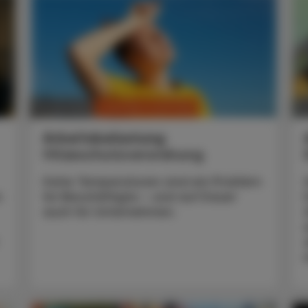
CHRONIK & HISTORIE
17. Juli 2026
13
Arbeitsbelastung
Hitzeschutzverordnung
Hohe Temperaturen sind ein Problem
n
für Beschäftigte – und auf Dauer
auch für Unternehmen.