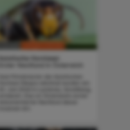
CHRONIK & HISTORIE
. Juli 2026
Asiatische Hornissen
Erster Nestfund in Österreich
Zwei Primärnester der Asiatischen
Hornisse (Vespa velutina) wurden am
20. Juni 2026 in Lustenau, Vorarlberg,
entdeckt. Das ist Österreichs erster
dokumentierter Nestfund dieser
invasiven Art.