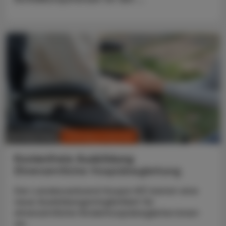
CHRONIK & HISTORIE
05. März 2025
Kostenfreie Ausbildung
Ehrenamtliche Hospizbegleitung
Der Landesverband Hospiz NÖ bietet eine
neue Ausbildungsmöglichkeit für
ehrenamtliche Kinderhospizbegleiter:innen
an.