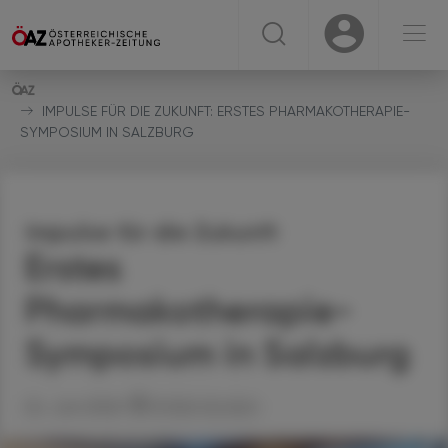
☰
USER
USER
IMPULSE FÜR DIE ZUKUNFT: ERSTES PHARMAKOTHERAPIE-
SYMPOSIUM IN SALZBURG
Impulse für die Zukunft
Erstes
Pharmakotherapie-
Symposium in Salzburg
24. Juni 2026
Artikel drucken