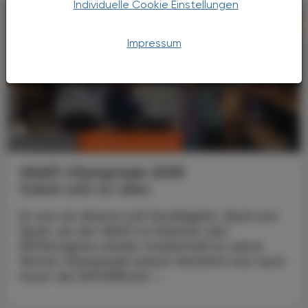
Individuelle Cookie Einstellungen
Impressum
CHRONIK & HISTORIE
10. April 2025
VAAÖ-Olympiade 2025
Dabei sein ist alles
Es war ein Abend voll Geselligkeit, Spiel und
Spaß, als der VAAÖ im Rahmen des
APOkongress wieder traditionell zu seiner
Winter-Olympiade einlud. Natürlich war auch
heuer der APOVERLAG ...