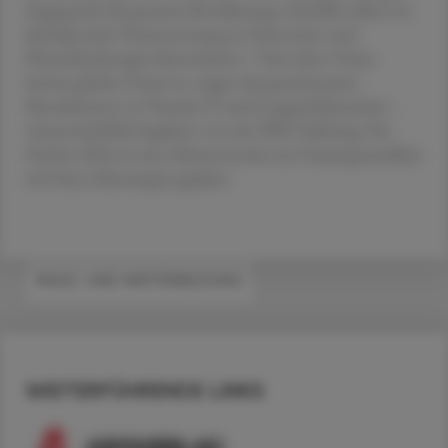
Zugang für die gesamte Bevölkerung. Deshalb sollten sie
künftig mehr Verantwortung in Prävention und
Pharmakotherapie übernehmen.“ Dass diese Vision
bereits gelebte Praxis ist, zeigen die gemeinsamen
Messaktionen zu Vitamin D und Langzeitblutzucker –
wissenschaftlich begleitet von der PMU Salzburg. Für
Herbst 2026 ist eine Aktionswoche zur Frauengesundheit
mit Eisen-Messungen geplant.
#AUS- UND WEITERBILDUNG
WEITERFÜHRENDE LINKS