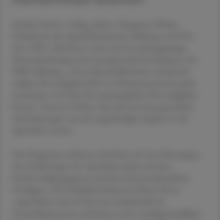
Pharmakotherapie-Symposium.
Initiiert hatten es Mag. pharm. Margarete Olesko,
Präsidentin der Apothekerkammer Salzburg, und Priv.-
Doz. DDr. Olaf Rose, Leiter der Forschungsgruppe
Pharmakotherapie und translationale Forschung an der
PMU Salzburg. „Unser Berufsbild ändert sich gerade
radikal. Das Aufgabenfeld von Pharmazeut:innen geht
inzwischen weit über die ursprünglichen Kernaufgaben
hinaus“, betonte Olesko, die auch auf neue gesetzliche
Anforderungen wie das angekündigte Impfen in der
Apotheke verwies.
Das Programm widmete sich Point-of-Care-Messungen,
den Erfahrungen der Apothekerschaft mit dem
Sterbeverfügungsgesetz und dem Einsatz künstlicher
Intelligenz. Die inhaltliche Klammer lieferte Rose:
„Apotheken sind oft die erste Anlaufstelle im
Gesundheitssystem und bieten einen niedrigschwelligen