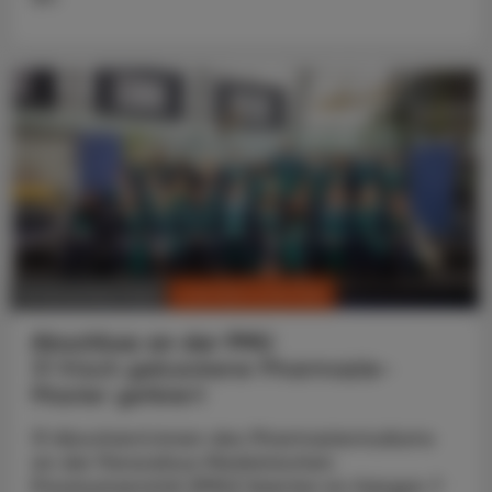
CHRONIK & HISTORIE
16. November 2024
Abschluss an der PMU
31 frisch gebackene Pharmazie-
Master gefeiert
31 Absolvent:innen des Pharmaziestudiums
an der Paracelsus Medizinischen
Privatuniversität (PMU) feierten im Hangar-7