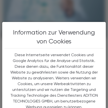
Information zur Verwendung
CHRONIK & HISTORIE
27. Juni 2026
von Cookies
Neues Masterprogramm
KI-Kompetenz für Gesundheitsberufe
Diese Internetseite verwendet Cookies und
Die Paracelsus Medizinische Privatuniversität
Google Analytics für die Analyse und Statistik.
(PMU) und die Fachhochschule Salzburg
Diese dienen dazu, die Funktionalität dieser
haben einen Kooperationsvertrag für das
Website zu gewährleisten sowie die Nutzung der
gemeinsame Masterprogramm „Applied AI in
Website zu analysieren. Weiters verwenden wir
Healthcare“ ...
Cookies, um unsere Werbeaktivitäten zu
unterstützen und wir nutzen die Targeting und
Tracking Technologie des Dienstleisters ADITION
TECHNOLOGIES GMBH, um benutzerbezogene
Werbung ausspielen zu können.