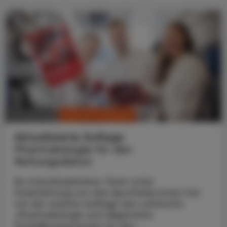
CHRONIK & HISTORIE
13. März 2025
Aktualisierte Auflage
Pharmakologie für den
Rettungsdienst
Ein interdisziplinäres Team unter
Federführung von drei Apotheker:innen hat
mit der zweiten Auflage des Lehrbuchs
„Pharmakologie und allgemeine
Notfallkompetenzen für den ...