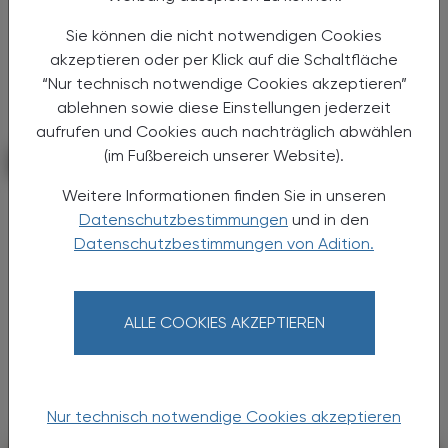
Sie können die nicht notwendigen Cookies
akzeptieren oder per Klick auf die Schaltfläche
“Nur technisch notwendige Cookies akzeptieren”
ablehnen sowie diese Einstellungen jederzeit
aufrufen und Cookies auch nachträglich abwählen
(im Fußbereich unserer Website).
CHRONIK & HISTORIE
22. Juni 2026
Weitere Informationen finden Sie in unseren
Kinderapotheke
Datenschutzbestimmungen
und in den
Die Welt der Arzneimittel zum
Datenschutzbestimmungen von Adition.
Mitmachen
Am 28. und 29. Mai 2026 fand im Festsaal des
Apothekerhauses die Kinderapotheke statt –
ALLE COOKIES AKZEPTIEREN
ein Bildungsprojekt des Akademischen
Fachvereins Österreichischer
Pharmazeut:innen (aföp), das in ...
Nur technisch notwendige Cookies akzeptieren