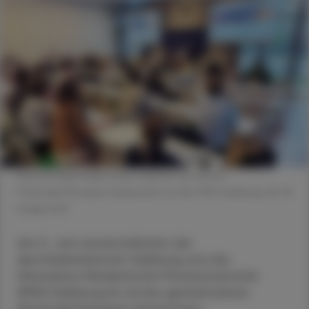
Rund 60 Apotheker:innen nahmen am ersten
Pharmakotherapie-Symposium an der PMU Salzburg teil. ©
beigestellt
Am 5. Juni veranstalteten die
Apothekerkammer Salzburg und die
Paracelsus Medizinische Privatuniversität
(PMU) Salzburg ihr erstes gemeinsames