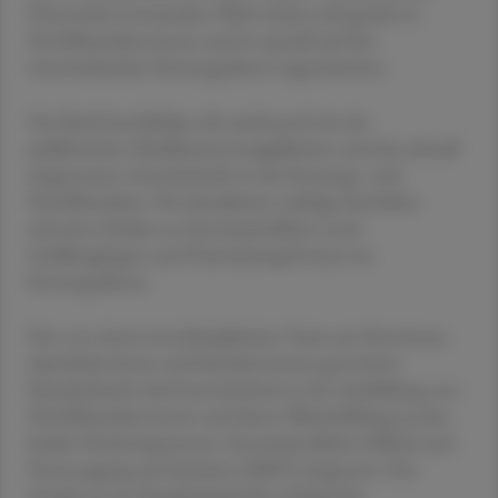
Österreichs entstandene Werk richtet sich gezielt an
Notfallsanitäter:innen und ist speziell auf den
österreichischen Rettungsdienst zugeschnitten.
Das Buch beschäftigt sich umfassend mit der
präklinischen Medikamentenapplikation und den aktuell
eingesetzten Arzneimitteln in der Rettungs- und
Notfallmedizin. Die aktualisierte Auflage beinhaltet
relevante Inhalte zu Arzneimittellehre sowie
Gefäßzugängen und Darreichungsformen im
Rettungsdienst.
Das von einem interdisziplinären Team aus Ärzt:innen,
Apotheker:innen und Sanitäter:innen gereviewte
Standardwerk wird österreichweit in der Ausbildung von
Notfallsanitäter:innen und deren Weiterbildung zu den
beiden Notkompetenzen Arzneimittellehre (NKA) und
Venenzugang und Infusion (NKV) eingesetzt. Das
Projekt ist ein Paradebeispiel für erfolgreiche