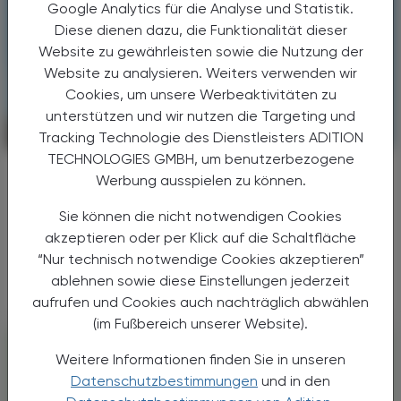
Google Analytics für die Analyse und Statistik.
Diese dienen dazu, die Funktionalität dieser
Website zu gewährleisten sowie die Nutzung der
Website zu analysieren. Weiters verwenden wir
Cookies, um unsere Werbeaktivitäten zu
unterstützen und wir nutzen die Targeting und
CHRONIK & HISTORIE
17. Juli 2026
Tracking Technologie des Dienstleisters ADITION
TECHNOLOGIES GMBH, um benutzerbezogene
Arbeitsbelastung
Werbung ausspielen zu können.
Hitzeschutzverordnung
Sie können die nicht notwendigen Cookies
Hohe Temperaturen sind ein Problem für
akzeptieren oder per Klick auf die Schaltfläche
Beschäftigte – und auf Dauer auch für
“Nur technisch notwendige Cookies akzeptieren”
Unternehmen.
ablehnen sowie diese Einstellungen jederzeit
aufrufen und Cookies auch nachträglich abwählen
(im Fußbereich unserer Website).
Weitere Informationen finden Sie in unseren
Datenschutzbestimmungen
und in den