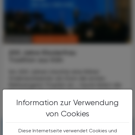
CHRONIK & HISTORIE
26. Juli 2026
200 Jahre Klosterfrau
Tradition aus Köln
Vor 200 Jahren mischte eine Kölner
Ordensschwester am Dom die ersten
Melissengeist-Tropfen an – heute liefert die
Klosterfrau Group Gesundheitsprodukte in
mehr als 30 Länder weltweit. ...
Information zur Verwendung
von Cookies
Diese Internetseite verwendet Cookies und