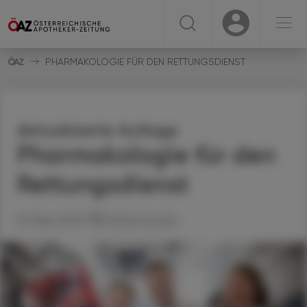
☰
USER
USER
PHARMAKOLOGIE FÜR DEN RETTUNGSDIENST
Aktualisierte Auflage
Pharmakologie für den
Rettungsdienst
13. März 2025
Artikel drucken