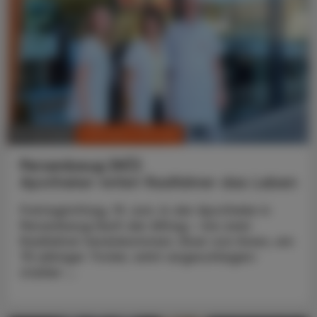
CHRONIK & HISTORIE
10. Juli 2026
Persenbeug (NÖ)
Apotheker rettet Radfahrer das Leben
Freitagmittag, 19. Juni. In der Apotheke in
Persenbeug läuft der Alltag – bis zwei
Radfahrer hereinkommen. Einer von ihnen, ein
75-jähriger Tiroler, wirkt angeschlagen:
starker ...