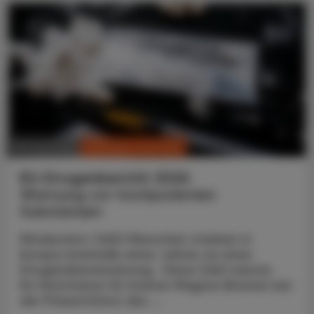
CHRONIK & HISTORIE
30. Juni 2026
EU-Drogenbericht 2026
Warnung vor hochpotenten
Substanzen
Mindestens 7.600 Menschen starben in
Europa innerhalb eines Jahres an einer
Drogenüberdosierung. Diese Zahl nannte
EU-Kommissar für Inneres Magnus Brunner bei
der Präsentation des ...