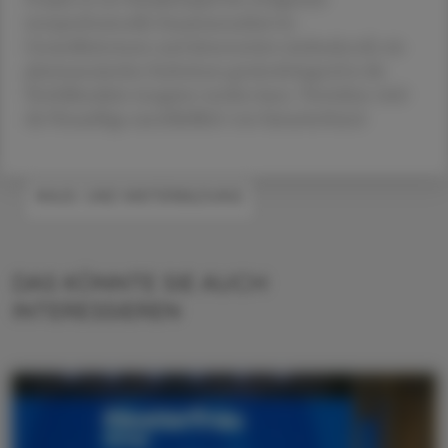
interprofessionelle Zusammenarbeit im
Gesundheitswesen und demonstriert eindrucksvoll, wie
pharmazeutisches Fachwissen gewinnbringend in die
Notfallmedizin integriert werden kann. Vertrieben wird
die Neuauflage ausschließlich vom Samariterbund.
#AUS- UND WEITERBILDUNG
DAS KÖNNTE SIE AUCH
INTERESSIEREN