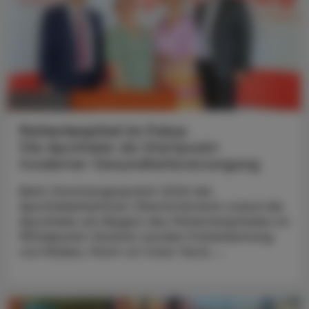
CHRONIK & HISTORIE
11. Juli 2026
Patientenpfad im Fokus
Die Apotheke als Startpunkt
moderner Gesundheitsversorgung
Beim Sommergespräch 2026 der
Apothekerkammer Oberösterreich stand die
Apotheke am Beginn des Patientenpfades im
Mittelpunkt: Konkret wurden Früherkennung
von Risiken, Point-of-Care-Tests ...