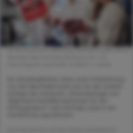
Die Apotheker:innen Jakob Hager, Reinhard Gründler und Ines
Werzinger haben ein praxisorientiertes Lehr- und
Nachschlagewerk geschaffen. © ASBOE/ C. Lipinsky
Ein interdisziplinäres Team unter Federführung
von drei Apotheker:innen hat mit der zweiten
Auflage des Lehrbuchs „Pharmakologie und
allgemeine Notfallkompetenzen für den
Rettungsdienst“ eine wichtige Lücke in der
Fachliteratur geschlossen.
Das in Kooperation mit dem Arbeiter-Samariterbund