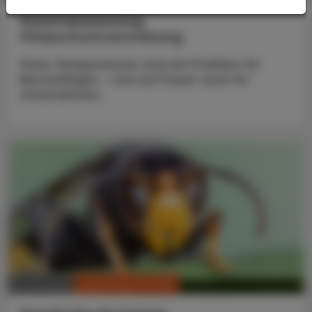
Arbeitsbelastung
Hitzeschutzverordnung
Hohe Temperaturen sind ein Problem für
Beschäftigte – und auf Dauer auch für
Unternehmen.
CHRONIK & HISTORIE
13. Juli 2026