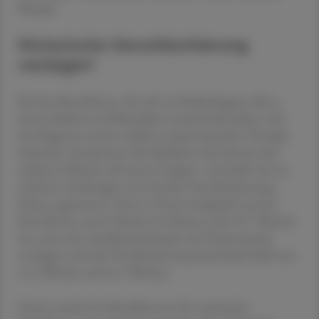
Placebo.
Motorische Verschlechterung
verzögert
Bei den Betroffenen, die sich zu Studienbeginn alle in
einem Parkinson-Frühstadium maximal drei Jahre nach
der Diagnose und in stabiler symptomatischer Therapie
befanden, bestimmten die Mediziner die Zeit bis zum
nächsten klinisch relevanten Ereignis - das heißt: bis zur
nächsten eindeutigen motorischen Verschlechterung.
Dieser sogenannte Time-to-Event-Endpunkt trat bei
Betroffenen unter Placebo im Schnitt nach 49,7 Wochen
ein, unter der Antikörpertherapie mit Prasinezumab
verzögerte sich die Verschlechterung durchschnittlich um
11,4 Wochen auf 61,1 Wochen.
Damit wurde der Schwellenwert für statistische