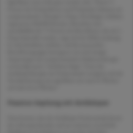
Signifikanz zwar nicht ganz erreicht, aber: "Rund 75
Prozent der Probandinnen und Probanden bekamen als
symptomatische Therapie L-Dopa. Die übrigen erhielten
sogenannte MAOB-Hemmer. Betrachtet man
ausschließlich die 75 Prozent der Betroffenen, die mit L-
Dopa behandelt wurden, zeigt sich der Effekt eindeutig.
Er wird deutlicher sichtbar, weil die untersuchte
Betroffenengruppe homogener war und weniger
Anpassungen der symptomatischen Parkinsontherapie
notwendig waren", berichtete Seppi. "Unter der
Antikörpertherapie mit Prasinezumab verzögerte sich die
Verschlechterung nun signifikant um rund 16 Wochen
auf mehr als 64 Wochen."
Passive Impfung mit Antikörper
Dazu komme, dass der Antikörper Prasinezumab derzeit
das vielversprechendste und am weitesten entwickelte
Medikament bei Parkinson ist, bei dem die bisher