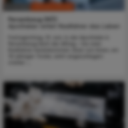
CHRONIK & HISTORIE
10. Juli 2026
Persenbeug (NÖ)
Apotheker rettet Radfahrer das Leben
Freitagmittag, 19. Juni. In der Apotheke in
Persenbeug läuft der Alltag – bis zwei
Radfahrer hereinkommen. Einer von ihnen, ein
75-jähriger Tiroler, wirkt angeschlagen:
starker ...