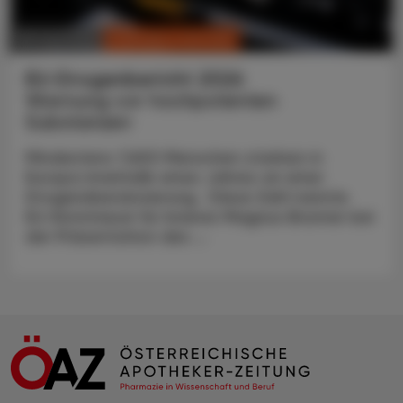
CHRONIK & HISTORIE
30. Juni 2026
EU-Drogenbericht 2026
Warnung vor hochpotenten
Substanzen
Mindestens 7.600 Menschen starben in
Europa innerhalb eines Jahres an einer
Drogenüberdosierung. Diese Zahl nannte
EU-Kommissar für Inneres Magnus Brunner bei
der Präsentation des ...