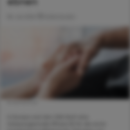
ebnen
08. Juni 2026
Artikel drucken
© shutterstock
In Europa und den USA läuft eine
Zulassungsstudie (Phase III) für die erste