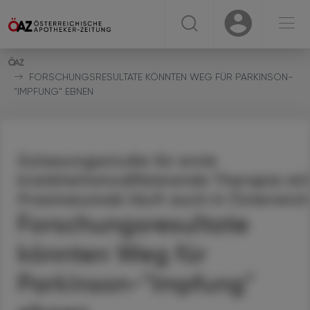
☰
USER
USER
FORSCHUNGSRESULTATE KÖNNTEN WEG FÜR PARKINSON-
"IMPFUNG" EBNEN
Zulassungsstudie für erste
krankheitsmodifizierende Therapie mit
Prasinezumab läuft auch in Österreich
Forschungsresultate
könnten Weg für
Parkinson-"Impfung"