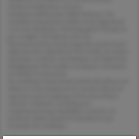
erhobenen Studiendaten auf einen
krankheitsmodifizierenden Effekt hindeuten. Das
tatsächliche Ausmaß dieses Effekts ist laut Seppi derzeit
noch nicht abschätzbar. Gleichzeitig gilt die Therapie als
gut verträglich. Die Substanz wird vom
Pharmaunternehmen Roche hergestellt, um das Protein
Alpha-Synuclein außerhalb der Nervenzellen des Gehirns
abzufangen, zu binden und abzubauen und dadurch die
Schädigung der Nervenzellen zu reduzieren, informierte
die Medizin-Uni Innsbruck.
Der Antikörper Prasinezumab wird den Betroffenen mit
Parkinson in den Studienzentren einmal im Monat als
sogenannte passive Impfung in Form einer Infusion
weiterhin verabreicht, um künftig auch
Langzeitauswertungen durchführen zu können. In
Innsbruck erhalten aktuell 20 Probandinnen und
Probanden den Antikörper.