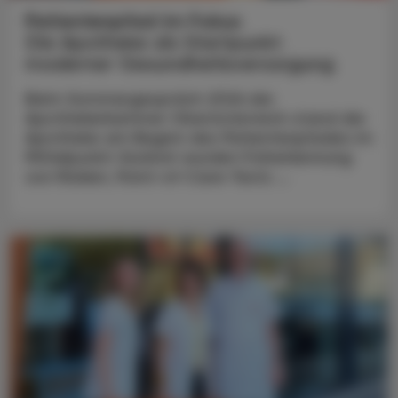
Patientenpfad im Fokus
Die Apotheke als Startpunkt
moderner Gesundheitsversorgung
Beim Sommergespräch 2026 der
Apothekerkammer Oberösterreich stand die
Apotheke am Beginn des Patientenpfades im
Mittelpunkt: Konkret wurden Früherkennung
von Risiken, Point-of-Care-Tests ...