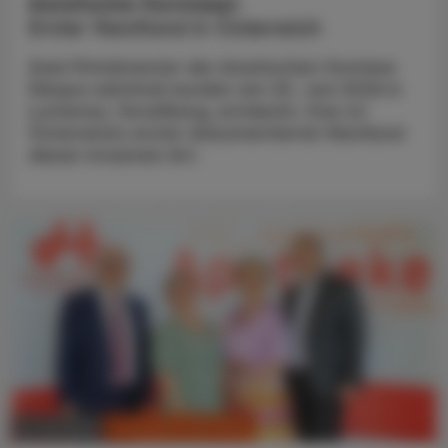
Asiatische Hornissen
Erster Nestfund in Österreich
Zwei Primärnester der Asiatischen Hornisse
(Vespa velutina) wurden am 20. Juni 2026 in
Lustenau, Vorarlberg, entdeckt. Das ist
Österreichs erster dokumentierter Nestfund
dieser invasiven Art.
CHRONIK & HISTORIE
11. Juli 2026