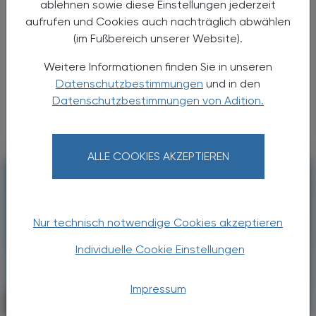
200 Jahre Klosterfrau
ablehnen sowie diese Einstellungen jederzeit
Tradition aus Köln
aufrufen und Cookies auch nachträglich abwählen
(im Fußbereich unserer Website).
Vor 200 Jahren mischte eine Kölner
Ordensschwester am Dom die ersten
Weitere Informationen finden Sie in unseren
Melissengeist-Tropfen an – heute liefert die
Datenschutzbestimmungen
und in den
Klosterfrau Group Gesundheitsprodukte in
Datenschutzbestimmungen von Adition.
mehr als 30 Länder weltweit. ...
ALLE COOKIES AKZEPTIEREN
Nur technisch notwendige Cookies akzeptieren
Individuelle Cookie Einstellungen
Impressum
CHRONIK & HISTORIE
17. Juli 2026