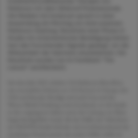
krankheitsmodifizierende Therapie von
Parkinson mit dem Wirkstoff Prasinezumab.
Die Medizin-Uni Innsbruck sprach in einer
Aussendung am Montag von einer passiven
Parkinson-Impfung. Resultate einer Phase-II-
Studie mit österreichischer Beteiligung hätten
laut den Forschenden Signale gezeigt, um die
Wirksamkeit der Substanz anzuerkennen. Die
Resultate wurden nun im Fachblatt "The
Lancet" veröffentlicht.
Seit dem Jahr 2021 erhalten 534 Parkinson-Betroffene
eine monatliche Infusion an 110 Zentren in Europa, den
USA und Kanada. Beteiligt sind auch Graz und die
Wiener Klinik Ottakring sowie Innsbruck, wo die Studie
in den vergangenen Jahren unter der Leitung von Klaus
Seppi durchgeführt wurde. Bei der Hälfte der Teilnehmer
der PADOVA-Studie befindet sich im Infusionsbeutel der
Antikörper Prasinezumab, die andere Hälfte erhält ein