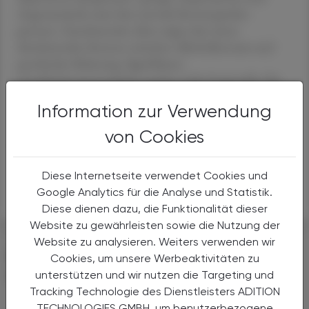
Angstzustände seien hier zentrale Knotenpunkte
gewesen. Zunehmendes Alter zeigte eher einen
abnehmenden Konnex zwischen Alkoholkonsum und
psychischer Belastung. Signifikante
Geschlechterunterschiede wurden nicht festgestellt. Die
Ergebnisse würden jedenfalls "auf einen statistisch
Information zur Verwendung
stabilen Zusammenhang zwischen Alkoholmissbrauch
und depressiven Symptomen auf Bevölkerungsebene"
von Cookies
hinweisen.
Diese Internetseite verwendet Cookies und
APA
Google Analytics für die Analyse und Statistik.
Diese dienen dazu, die Funktionalität dieser
Website zu gewährleisten sowie die Nutzung der
Website zu analysieren. Weiters verwenden wir
DAS KÖNNTE SIE AUCH
Cookies, um unsere Werbeaktivitäten zu
INTERESSIEREN
unterstützen und wir nutzen die Targeting und
Tracking Technologie des Dienstleisters ADITION
TECHNOLOGIES GMBH, um benutzerbezogene