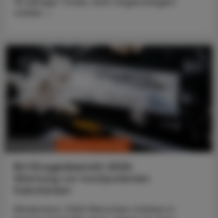
75-jähriger Tiroler, wirkt angeschlagen:
starker ...
CHRONIK & HISTORIE
30. Juni 2026
EU-Drogenbericht 2026
Warnung vor hochpotenten
Substanzen
Mindestens 7.600 Menschen starben in