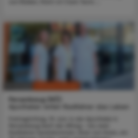
von Risiken, Point-of-Care-Tests ...
CHRONIK & HISTORIE
10. Juli 2026
Persenbeug (NÖ)
Apotheker rettet Radfahrer das Leben
Freitagmittag, 19. Juni. In der Apotheke in
Persenbeug läuft der Alltag – bis zwei
Radfahrer hereinkommen. Einer von ihnen, ein