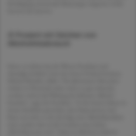
Bewältigung emotionaler Belastungen eingesetzt werde,
betonen die Autoren.
21 Prozent mit Zeichen von
Alkoholmissbrauch
Schon vor Jahren hat der Wiener Psychiater und
ehemalige ärztliche Leiter des Anton Proksch Instituts,
Michael Musalek, erklärt: "Die allermeisten Menschen
trinken in Österreich nicht, weil es so gut schmeckt,
sondern weil sie die Wirkung der Substanz Alkohol
brauchen", sagte der Psychiater. "In den letzten Jahren ist
immer deutlicher geworden, dass Depressionen und
Burn-out nicht so sehr die Folge einer Alkoholkrankheit
sind, sondern dass sie die Ursachen eines hohen
Alkoholkonsums sind." Dabei sei Alkohol in höheren