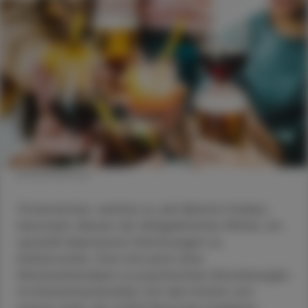
© Shutterstock
Österreicher, welche zu viel Alkohol trinken,
benutzen diesen als fehlgeleitetes Mittel, um
speziell depressive Stimmungen zu
beherrschen. Das hat jetzt eine
Netzwerkanalyse zu psychischen Erkrankungen
im Erwachsenenalter mit den Daten von