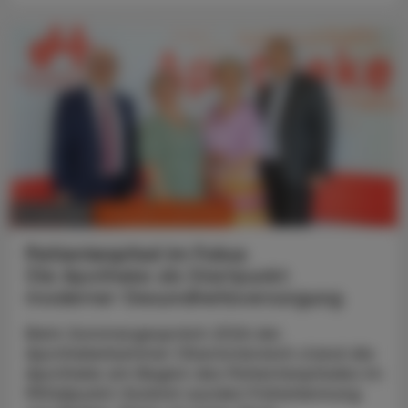
CHRONIK & HISTORIE
11. Juli 2026
Patientenpfad im Fokus
Die Apotheke als Startpunkt
moderner Gesundheitsversorgung
Beim Sommergespräch 2026 der
Apothekerkammer Oberösterreich stand die
Apotheke am Beginn des Patientenpfades im
Mittelpunkt: Konkret wurden Früherkennung