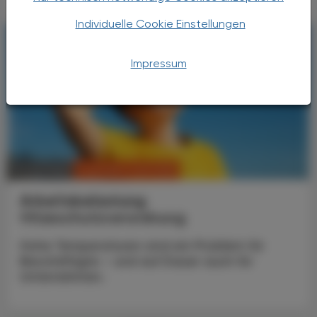
Individuelle Cookie Einstellungen
Impressum
CHRONIK & HISTORIE
17. Juli 2026
Arbeitsbelastung
Hitzeschutzverordnung
Hohe Temperaturen sind ein Problem für
Beschäftigte – und auf Dauer auch für
Unternehmen.