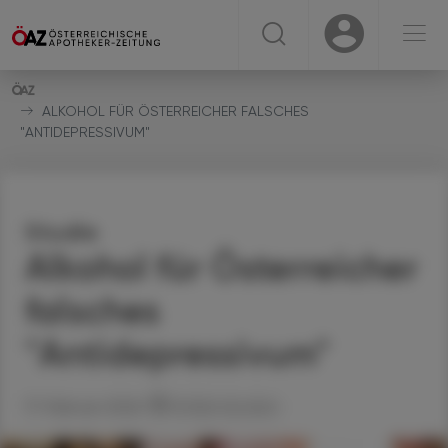
☰
USER
USER
ALKOHOL FÜR ÖSTERREICHER FALSCHES
"ANTIDEPRESSIVUM"
Studie
Alkohol für Österreicher
falsches
"Antidepressivum"
17. Februar 2026
Artikel drucken