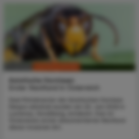
CHRONIK & HISTORIE
13. Juli 2026
Asiatische Hornissen
Erster Nestfund in Österreich
Zwei Primärnester der Asiatischen Hornisse
(Vespa velutina) wurden am 20. Juni 2026 in
Lustenau, Vorarlberg, entdeckt. Das ist
Österreichs erster dokumentierter Nestfund
dieser invasiven Art.