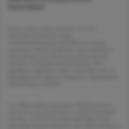
Gesundheit
Für die Analyse wurden die Daten von 2.007
Teilnehmern (49 Prozent Frauen,
Gesamtdurchschnittsalter 48,2 Jahre) aus einer im
vergangenen Frühjahr publizierten wissenschaftlichen
Untersuchung zu psychischer Gesundheit und dem
Gebrauch von Smartphones herangezogen. Über
spezialisierte Fragebögen erfasst wurden dabei auch der
Alkoholgebrauch, depressive Symptome, Angstzustände,
Schlafstörungen und Stress.
Laut Weltgesundheitsorganisation (WHO) sind etwa
zwölf Prozent der Österreicher von Alkoholmissbrauch
betroffen. 5,8 Prozent sind alkoholabhängig. Immer
mehr Belege deuteten darauf hin, dass Alkohol häufig zur