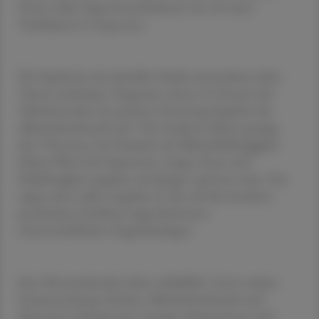
Dosen selbst depressionsfördernd, was oft einen
Teufelskreis in Gang setze.
Die Ergebnisse der aktuellen Studie unterstützen diese
Thesen eindeutig: "Insgesamt wiesen 21 Prozent der
Teilnehmenden ein positives Screening-Ergebnis für
Alkoholmissbrauch auf." Die Analysen hätten gezeigt,
dass "Personen mit Verdacht auf Alkoholabhängigkeit
höhere Werte für Depression, Angst, Stress und
Schlaflosigkeit angaben und jünger" gewesen seien. Das
zeigte sich in allen Angaben in den auf die einzelnen
psychischen Probleme zugeschnittenen
wissenschaftlichen Fragenkatalogen.
Eine Netzwerkanalyse hätte schließlich "einen starken
Zusammenhang zwischen Alkoholmissbrauch und
depressiven Symptomen" gezeigt. Depressionen und