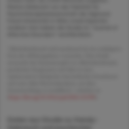
etwas mehr als 2.000 Personen ergeben.
Marina Zeldovich von der Fakultät für
Psychotherapiewissenschaft der Sigmund
Freud Universität in Wien sowie Experten
anderer Unis haben die Studie im "Journal of
Affective Disorders" veröffentlicht.
"Alkoholmissbrauch wird zunehmend als eine maladaptive
Form der Affektregulation verstanden. Diese Studie
untersucht das Zusammenspiel von Alkoholmissbrauch,
psychischen Symptomen und Alter in einer
repräsentativen Stichprobe österreichischer Erwachsener
und nutzt dabei Netzwerkanalysen, um diese
Zusammenhänge zu modellieren", schrieben sie
(
https://doi.org/10.1016/j.jad.2026.121290
).
Daten aus Studie zu Handy-
Gebrauch und psychischer