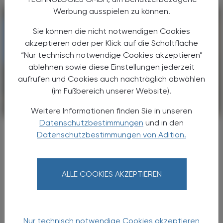
Werbung ausspielen zu können.
Sie können die nicht notwendigen Cookies
akzeptieren oder per Klick auf die Schaltfläche
“Nur technisch notwendige Cookies akzeptieren”
ablehnen sowie diese Einstellungen jederzeit
aufrufen und Cookies auch nachträglich abwählen
(im Fußbereich unserer Website).
CHRONIK & HISTORIE
Weitere Informationen finden Sie in unseren
26. Juli 2026
Datenschutzbestimmungen
und in den
200 Jahre Klosterfrau
Datenschutzbestimmungen von Adition.
Tradition aus Köln
Vor 200 Jahren mischte eine Kölner
Ordensschwester am Dom die ersten
ALLE COOKIES AKZEPTIEREN
Melissengeist-Tropfen an – heute liefert die
Klosterfrau Group Gesundheitsprodukte in
mehr als 30 Länder weltweit. ...
Nur technisch notwendige Cookies akzeptieren