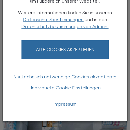
(im Fußbereich unserer Website).
Weitere Informationen finden Sie in unseren
Datenschutzbestimmungen
und in den
Datenschutzbestimmungen von Adition.
19.03.2024
, 19.30 Uhr (Buffet ab 18.30 Uhr)
EVENTS
ALLE COOKIES AKZEPTIEREN
Doping-Update 2024: Was verbindet
die Blume mit dem Frosch?
Fortbildungsabend für das gesamte
Nur technisch notwendige Cookies akzeptieren
Apothekenteam
Individuelle Cookie Einstellungen
Impressum