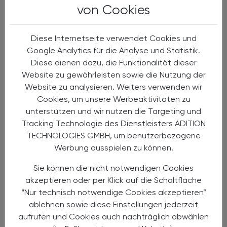
von Cookies
Diese Internetseite verwendet Cookies und
Google Analytics für die Analyse und Statistik.
Diese dienen dazu, die Funktionalität dieser
Website zu gewährleisten sowie die Nutzung der
19.03.2024
, 19.30 bis 21.00 Uhr (Buffet ab 18.30
EVENTS
Uhr)
Website zu analysieren. Weiters verwenden wir
Cookies, um unsere Werbeaktivitäten zu
Doping-Update 2024:
unterstützen und wir nutzen die Targeting und
Was verbindet die Blume mit dem
Tracking Technologie des Dienstleisters ADITION
Frosch?
TECHNOLOGIES GMBH, um benutzerbezogene
Werbung ausspielen zu können.
Fortbildungsabend für das gesamte
Apothekenteam
Sie können die nicht notwendigen Cookies
akzeptieren oder per Klick auf die Schaltfläche
“Nur technisch notwendige Cookies akzeptieren”
ablehnen sowie diese Einstellungen jederzeit
aufrufen und Cookies auch nachträglich abwählen