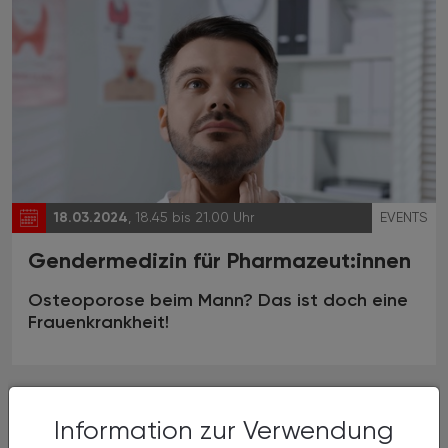
18.03.2024
, 18.45 bis 21.00 Uhr
EVENTS
Gendermedizin für Pharmazeut:innen
Osteoporose beim Mann? Das ist doch eine
Frauenkrankheit!
Information zur Verwendung