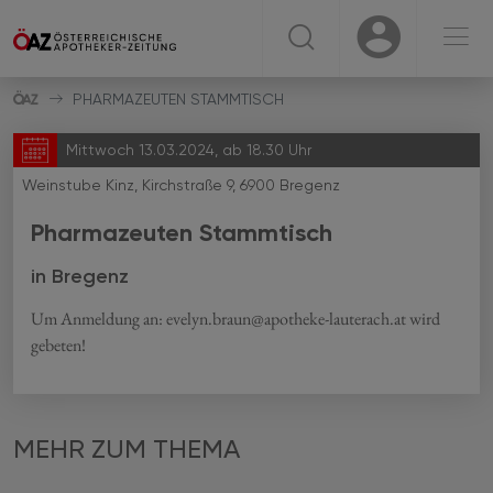
☰
USER
USER
PHARMAZEUTEN STAMMTISCH
Mittwoch 13.03.2024, ab 18.30 Uhr
Weinstube Kinz, Kirchstraße 9, 6900 Bregenz
Pharmazeuten Stammtisch
in Bregenz
Um Anmeldung an: evelyn.braun@apotheke-lauterach.at wird
gebeten!
MEHR ZUM THEMA