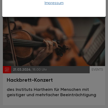
Impressum
21.03.2024
, 18.00 Uhr
EVENTS
Hackbrett-Konzert
des Instituts Hartheim für Menschen mit
geistiger und mehrfacher Beeinträchtigung