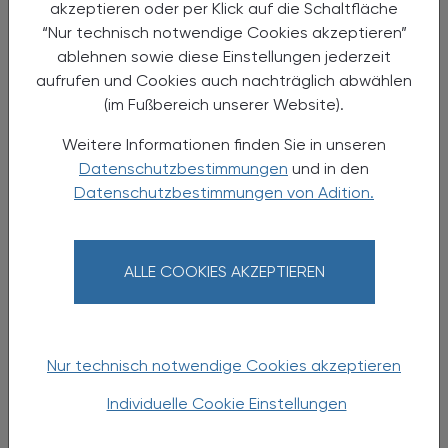
Seminar
akzeptieren oder per Klick auf die Schaltfläche
“Nur technisch notwendige Cookies akzeptieren”
ablehnen sowie diese Einstellungen jederzeit
aufrufen und Cookies auch nachträglich abwählen
(im Fußbereich unserer Website).
Weitere Informationen finden Sie in unseren
Datenschutzbestimmungen
und in den
Datenschutzbestimmungen von Adition.
ALLE COOKIES AKZEPTIEREN
21.03.2024
, 19.30 Uhr (Buffet ab 18.30 Uhr)
EVENTS
Doping-Update 2024:
Was verbindet die Blume mit dem
Nur technisch notwendige Cookies akzeptieren
Frosch?
Individuelle Cookie Einstellungen
Fortbildungsabend für das gesamte
Apothekenteam