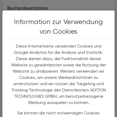
Buchpräsentation
Information zur Verwendung
von Cookies
Diese Internetseite verwendet Cookies und
Google Analytics für die Analyse und Statistik.
Diese dienen dazu, die Funktionalität dieser
Website zu gewährleisten sowie die Nutzung der
Website zu analysieren. Weiters verwenden wir
Cookies, um unsere Werbeaktivitäten zu
unterstützen und wir nutzen die Targeting und
20.03.2024
, ganztägig
EVENTS
Tracking Technologie des Dienstleisters ADITION
Wissen auffrischen - Kompetenz
TECHNOLOGIES GMBH, um benutzerbezogene
vertiefen:
Erweiterungsmittel Nr. 13 –
Werbung ausspielen zu können.
33
Sie können die nicht notwendigen Cookies