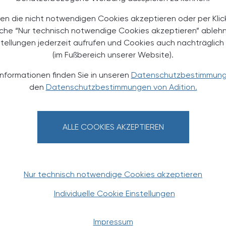
en die nicht notwendigen Cookies akzeptieren oder per Klic
äche “Nur technisch notwendige Cookies akzeptieren” ableh
stellungen jederzeit aufrufen und Cookies auch nachträglic
(im Fußbereich unserer Website).
Informationen finden Sie in unseren
Datenschutzbestimmun
den
Datenschutzbestimmungen von Adition.
TS
21.03.2024
, 18.00 Uhr
EVENTS
Hackbrett-Konzert
ALLE COOKIES AKZEPTIEREN
des Instituts Hartheim für Menschen
mit geistiger und mehrfacher
Beeinträchtigung
Nur technisch notwendige Cookies akzeptieren
Individuelle Cookie Einstellungen
Impressum