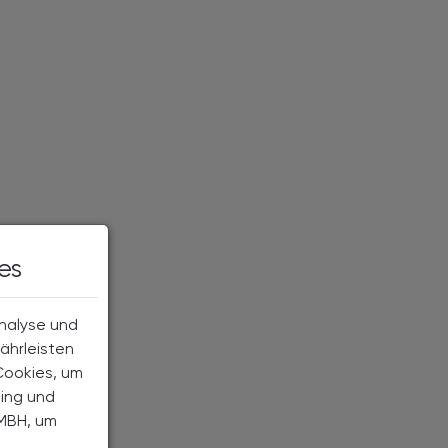
es
Analyse und
ährleisten
Cookies, um
ting und
MBH, um