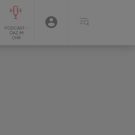
☰
USER
PODCAST -
ÖAZ IM
OHR