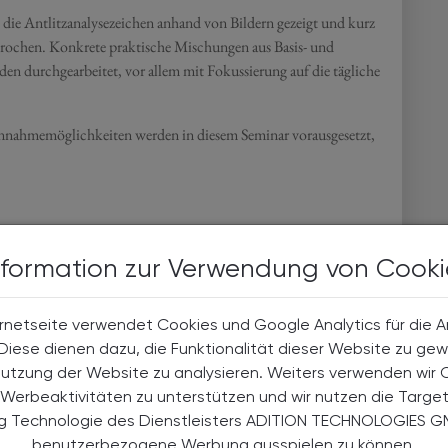
 die Antlitzanalysezeichen anhand von Bildern gezeigt und kurz
ochen. Konkrete praktische Mischungen aus Basis- und
en durchgearbeitet, vor allem mit Fokussierung auf die tägliche
nnahmemöglichkeiten werden in diesem Seminar vorausgesetzt,
nformation zur Verwendung von Cooki
rnetseite verwendet Cookies und Google Analytics für die 
. Diese dienen dazu, die Funktionalität dieser Website zu gew
Nutzung der Website zu analysieren. Weiters verwenden wir 
Werbeaktivitäten zu unterstützen und wir nutzen die Targe
ng Technologie des Dienstleisters ADITION TECHNOLOGIES G
benutzerbezogene Werbung ausspielen zu können.