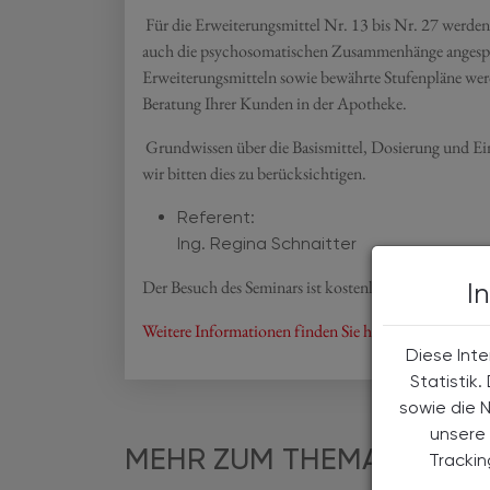
Für die Erweiterungsmittel Nr. 13 bis Nr. 27 werden
auch die psychosomatischen Zusammenhänge angespr
Erweiterungsmitteln sowie bewährte Stufenpläne werd
Beratung Ihrer Kunden in der Apotheke.
Grundwissen über die Basismittel, Dosierung und Ei
wir bitten dies zu berücksichtigen.
Referent:
Ing. Regina Schnaitter
Der Besuch des Seminars ist kostenlos.
I
Weitere Informationen finden Sie hier!
Diese Inte
Statistik
sowie die 
unsere 
MEHR ZUM THEMA
Tracki