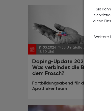
Sie könn
Schaltfl
diese Ein
Weitere 
21.03.2024
, 19.30 Uhr (Buffet ab
EVEN
18.30 Uhr)
Doping-Update 2024:
Was verbindet die Blume mit
dem Frosch?
Fortbildungsabend für das gesamte
Apothekenteam