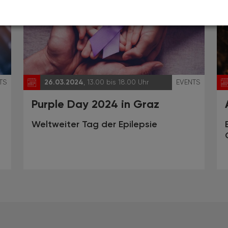
TS
26.03.2024
, 13.00 bis 18.00 Uhr
EVENTS
Purple Day 2024 in Graz
Weltweiter Tag der Epilepsie