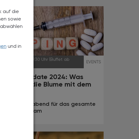
k auf die
nen sowie
h abwählen
gen
und in
21.03.2024
, 19.30 Uhr (Buffet ab
EVENTS
18.30 Uhr)
Doping Update 2024: Was
verbindet die Blume mit dem
Frosch?
Fortbildungsabend für das gesamte
Apothekenteam