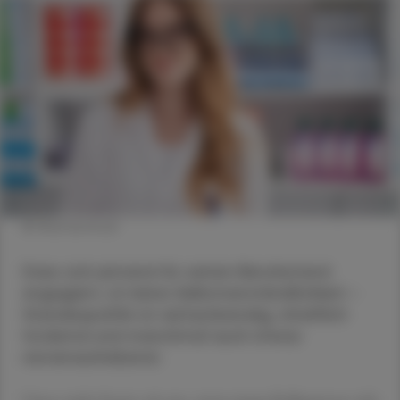
© Shutterstock
Dass sich jemand für seinen Berufsstand
engagiert, ist keine Selbstverständlichkeit –
Standespolitik ist zeitaufwendig, inhaltlich
fordernd und manchmal auch etwas
nervenaufreibend.