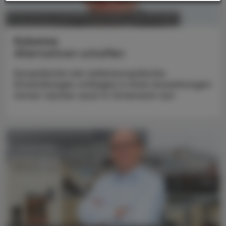
POLITIK, RECHT, WIRTSCHAFT
17. November 2025
Kolumne
Alternativen schaffen
Europäische wie außereuropäische
Entwicklungen schlagen in ihren Auswirkungen
immer rascher auch in Österreich auf.