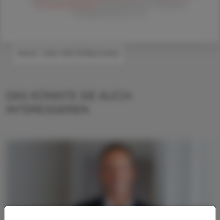
Zahlungsbedingungen
der Österreichische Apotheker-
Verlagsgesellschaft m.b.H.
#AUS- UND WEITERBILDUNG
DAS KÖNNTE SIE AUCH
INTERESSIEREN