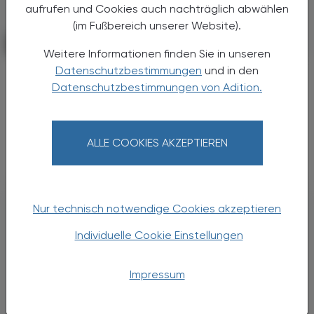
aufrufen und Cookies auch nachträglich abwählen
(im Fußbereich unserer Website).
POLITIK, RECHT, WIRTSCHAFT
15. Dezember 2025
Weitere Informationen finden Sie in unseren
Datenschutzbestimmungen
und in den
Kolumne
Datenschutzbestimmungen von Adition.
Aspirantenkurs neu
Eine effektive Ausbildung muss sich den
Anforderungen, die dann der Beruf mit sich
ALLE COOKIES AKZEPTIEREN
bringt, immer wieder anpassen.
Nur technisch notwendige Cookies akzeptieren
Individuelle Cookie Einstellungen
Impressum