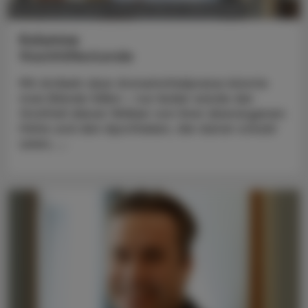
POLITIK, RECHT, WIRTSCHAFT
03. November 2025
Kolumne
Nachhilfestunde
Mit Artikeln über Arzneimittelpreise könnte
man Bände füllen – nur leider würde der
Großteil dieser Wälzer von ihrer überzogenen
Höhe und den Apotheken, die daran schuld
seien, ...