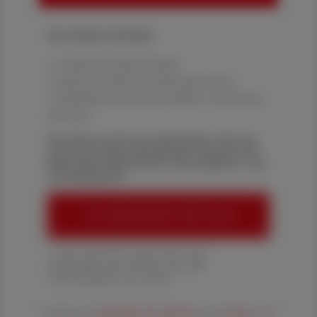
Ihre Online-Vorteile:
✔ exklusive Online-Inhalte
✔ gratis für alle Print-Abonnent:innen
✔ Überblick über die aktuellen Couponing-
Aktionen
Die Österreichische Apotheker-Zeitung
informiert über spannende Themen aus
Pharmazie, Wirtschaft, Gesundheits- und
Standespolitik.
ÖAZ-ABONNEMENT BESTELLEN
1 Jahr um € 179,– (exkl. UST. zzgl.
Versandkosten) für Ihre ÖAZ als
Printausgabe und Online
Es gelten die
AGB
,
Datenschutzrichtline
und
Versand- und