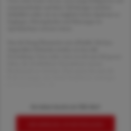
Umso mehr freuen wir uns, wenn junge Kolleg:innen sich
zusammenfinden und ihren Teil beitragen möchten.
Schließlich wollen wir ein möglichst breites Spektrum an
Zugängen, Hintergründen und Meinungen im
Apothekerhaus vertreten wissen.
Dass die Young Pharmacists nun offizieller Teil eines
Angestellten-Verbandes wurden, ist eine tolle
Entwicklung. Umso mehr, wenn sie sich zum Ziel gesetzt
haben, die verschiedenen Generationen unseres
Berufsstands zu vernetzen. Denn genau das muss die
Rolle der Jungen sein: frische Perspektiven einbringen
und Impulse liefern, die
Sie haben bereits ein ÖAZ-Abo?
HIER ANMELDEN, UM WEITERZULESEN