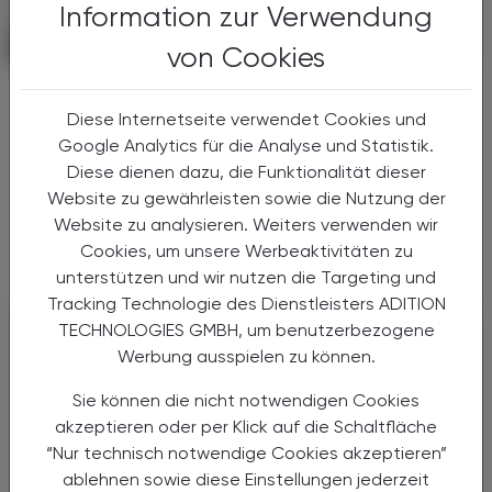
Information zur Verwendung
POLITIK, RECHT, WIRTSCHAFT
05. Jänner 2026
von Cookies
Kolumne
Keine Reform ohne Einbindung
Diese Internetseite verwendet Cookies und
Google Analytics für die Analyse und Statistik.
Kanzler, Landeshauptleute, Ministerin,
Diese dienen dazu, die Funktionalität dieser
Staatssekretärin, Gemeinden … alle sind sie
Website zu gewährleisten sowie die Nutzung der
kurz vor Weihnachten zusammengekommen,
Website zu analysieren. Weiters verwenden wir
um eine Gesundheitsreform auf den Weg zu
Cookies, um unsere Werbeaktivitäten zu
bringen.
unterstützen und wir nutzen die Targeting und
Tracking Technologie des Dienstleisters ADITION
TECHNOLOGIES GMBH, um benutzerbezogene
Werbung ausspielen zu können.
Sie können die nicht notwendigen Cookies
akzeptieren oder per Klick auf die Schaltfläche
“Nur technisch notwendige Cookies akzeptieren”
ablehnen sowie diese Einstellungen jederzeit