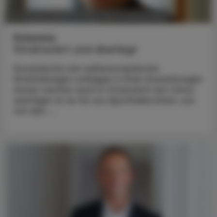
POLITIK, RECHT, WIRTSCHAFT
20. Oktober 2025
Kolumne
Strukturiert und überlegt
Europäische wie außereuropäische
Entwicklungen schlagen in ihren Auswirkungen
immer rascher auch in Österreich auf. Umso
wichtiger ist es für uns Apotheker:innen, uns
mit den ...