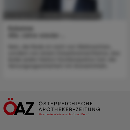
POLITIK, RECHT, WIRTSCHAFT
06. Oktober 2025
Kolumne
Alle Jahre wieder …
Nein, die Rede ist nicht von Weihnachten,
sondern von einem Dauerbrennerthema, das
leider jeden Herbst Hochkonjunktur hat: die
Versorgungssicherheit mit Arzneimitteln.