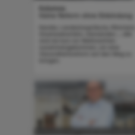
Kolumne
Keine Reform ohne Einbindung
Kanzler, Landeshauptleute, Ministerin
Staatssekretärin, Gemeinden … alle
sind sie kurz vor Weihnachten
zusammengekommen, um eine
Gesundheitsreform auf den Weg zu
bringen.
POLITIK, RECHT, WIRTSCHA
03. November 2025