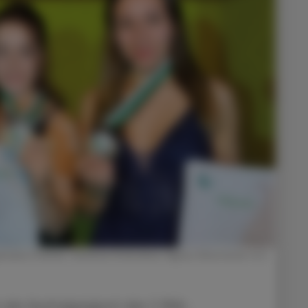
ela Steiner, Johanna Schmölzer, Agnes Eilmsteiner (v.l.)
 der Austragungsort des 7. PKA-