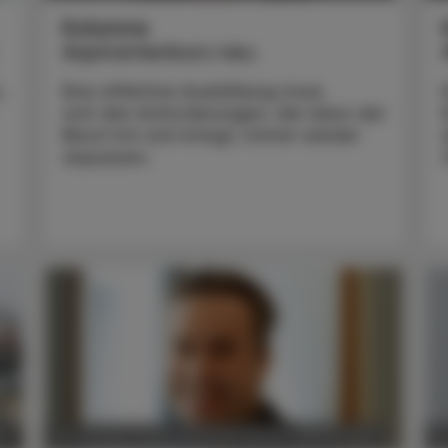
Kolumne
Aspirantenkurs neu
,
Eine effektive Ausbildung muss
sich den Anforderungen, die dann der
Beruf mit sich bringt, immer wieder
anpassen.
FT
POLITIK, RECHT, WIRTSCHAFT
20. Oktober 2025
0