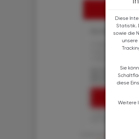
I
HIER ANMELD
Diese Inte
Statistik
Ihre Online-Vorteile:
sowie die 
unsere 
✔ exklusive Online-In
Tracki
✔ gratis für alle Prin
✔ Überblick über die
Sie könn
Die Österreichische
über spannende The
Schaltfl
Wirtschaft, Gesundhe
diese Ein
ÖAZ-ABON
Weitere 
1 Jahr um € 179,– (exkl
Ihre ÖAZ als Printaus
Es gelten die
AGB
,
Datenschutzric