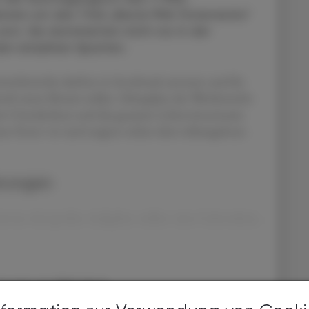
nnen um den Titel „Beste PKA Österreichs“
rn. Sie dominierten nicht nur in der
en einzelnen Sparten.
swettbewerbe durften in Innsbruck antreten und ihr
b unter Beweis stellen. Schauplatz des Wettbewerbs
ert Unterlechner und das gesamte Lehrer:innenteam
esen Event vor und sorgten neben dem reibungslosen
erungen
nnen drei großen Aufgaben stellen: einer Laborarbeit,
bereits ein ÖAZ-Abo?