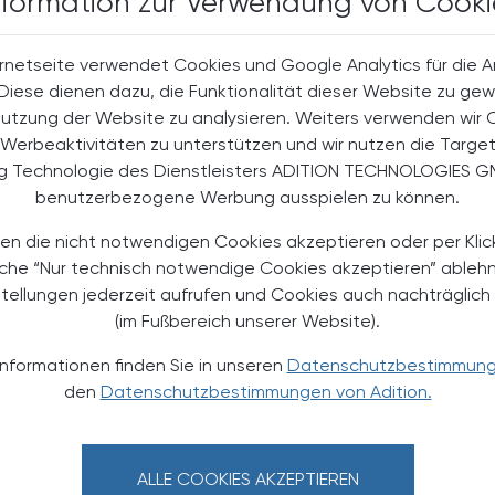
nformation zur Verwendung von Cooki
EN, UM WEITERZULESEN
rnetseite verwendet Cookies und Google Analytics für die 
. Diese dienen dazu, die Funktionalität dieser Website zu gew
Nutzung der Website zu analysieren. Weiters verwenden wir 
Werbeaktivitäten zu unterstützen und wir nutzen die Targe
halte
ng Technologie des Dienstleisters ADITION TECHNOLOGIES G
t-Abonnent:innen
benutzerbezogene Werbung ausspielen zu können.
 aktuellen Couponing-Aktionen
en die nicht notwendigen Cookies akzeptieren oder per Klic
 Apotheker-Zeitung informiert
men aus Pharmazie,
äche “Nur technisch notwendige Cookies akzeptieren” ableh
its- und Standespolitik.
stellungen jederzeit aufrufen und Cookies auch nachträglic
(im Fußbereich unserer Website).
NEMENT BESTELLEN
Informationen finden Sie in unseren
Datenschutzbestimmun
den
Datenschutzbestimmungen von Adition.
. UST. zzgl. Versandkosten) für
gabe und Online
ALLE COOKIES AKZEPTIEREN
htline
und
Versand- und Zahlungsbedingung