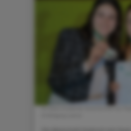
So sehen strahlende Gewinnerinnen aus: Rapha
© Wolfgang Lackner
Die Alpenstadt Innsbruck war heuer