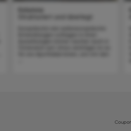
Kolumne
Strukturiert und überlegt
Europäische wie außereuropäische
Entwicklungen schlagen in ihren
n
Auswirkungen immer rascher auch in
Österreich auf. Umso wichtiger ist es
.
für uns Apotheker:innen, uns mit den
...
Coupo