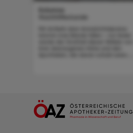
Kolumne
Nachhilfestunde
Mit Artikeln über Arzneimittelpreise
könnte man Bände füllen – nur leider
würde der Großteil dieser Wälzer vo
ihrer überzogenen Höhe und den
Apotheken, die daran schuld seien, ..