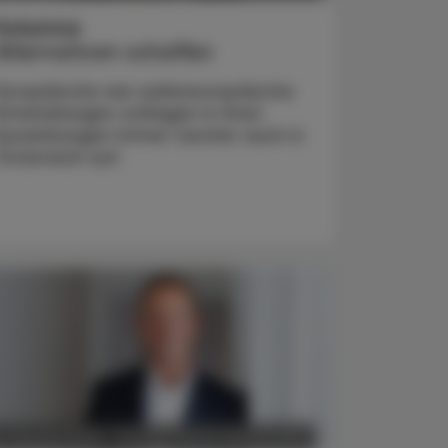
Kolumne
Alternativen schaffen
Europäische wie außereuropäische
Entwicklungen schlagen in ihren
Auswirkungen immer rascher auch in
Österreich auf.
POLITIK, RECHT, WIRTSCHAFT
6. Oktober 2025