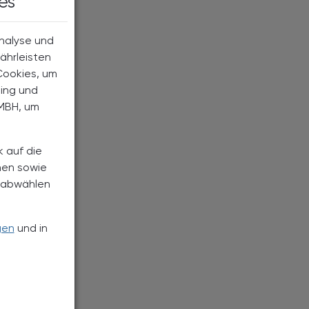
es
Analyse und
ährleisten
Cookies, um
ting und
MBH, um
k auf die
nen sowie
h abwählen
gen
und in