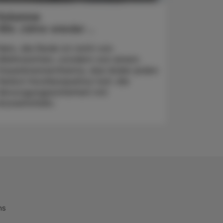
Kolumne
Alle Jahre wieder …
Nein, die Rede ist nicht von
Weihnachten, sondern von einem
Dauerbrennerthema, das leider jeden
Herbst Hochkonjunktur hat: die
Versorgungssicherheit mit
Arzneimitteln.
ns