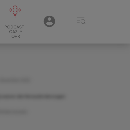
☰
USER
PODCAST -
ÖAZ IM
OHR
 Dezember 2022
s waren die Herausforderungen
Artikel drucken