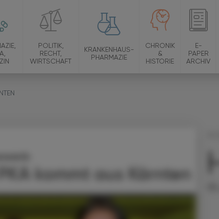
AZIE,
POLITIK,
CHRONIK
E-
KRANKENHAUS-
A,
RECHT,
&
PAPER
PHARMAZIE
ZIN
WIRTSCHAFT
HISTORIE
ARCHIV
NTEN
14.
ewerb
Da
 PKA kommt aus Kärnten