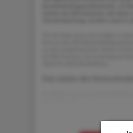
Bundeslehrlingswettbewerbs. Im Re
hatten die Kärntnerinnen die Nase vo
Gesamtwertung, sondern auch in d
Nur die beiden besten der jeweiligen Lande
Können beim PKA-Bundeslehrlingswettbewer
war die Landesberufsschule. Direktor Herb
der PKA bereiteten sich wochenlang auf di
Ablauf für allerlei Köstlichkeiten.
Das waren die Herausford
Im Wettbewerb mussten sich die Teilnehmeri
einer Merchandi
Sie haben 