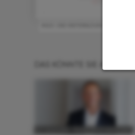
en
der Österreichische 
#AUS- UND WEITERBILDUNG
DAS KÖNNTE SIE AUCH IN
POLITIK, RECHT, WIRTSCHAFT
05. Jänner 2026