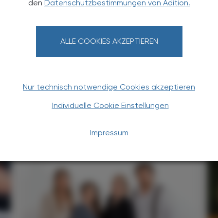
den
Datenschutzbestimmungen von Adition.
. UST. zzgl. Versandkosten) für
gabe und Online
ALLE COOKIES AKZEPTIEREN
htline
und
Versand- und Zahlungsbedingung
Apotheker-Verlagsgesellschaft m.b.H.
Nur technisch notwendige Cookies akzeptieren
Individuelle Cookie Einstellungen
TERESSIEREN
Impressum