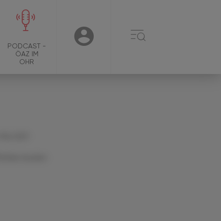
☰
USER
PODCAST -
ÖAZ IM
OHR
 Mai 2021
Artikel drucken