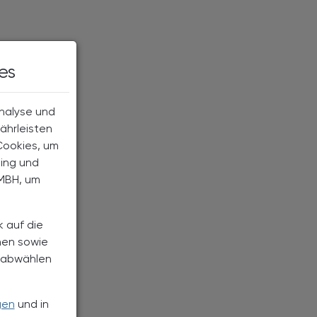
es
Analyse und
ährleisten
Cookies, um
ting und
MBH, um
k auf die
nen sowie
h abwählen
gen
und in