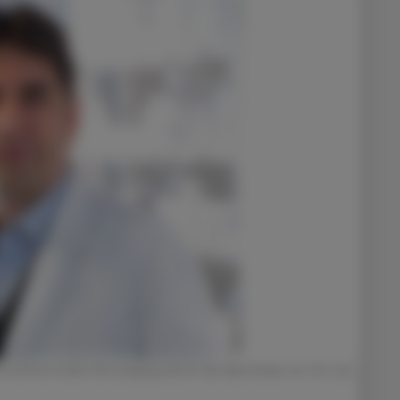
ne wohnortnahe Versorgung durch die Apotheke vor Ort ein.