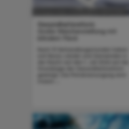
POLITIK, RECHT, WIRTSCHAFT
06. August 2026
Gesundheitsreform
Große Weichenstellung mit
blindem Fleck
Nach 13 Verhandlungsstunden haben
sich Bund, Länder und Gemeinden in
der Nacht auf den 1. Juli 2026 auf die
Grundzüge der Gesundheitsreform
geeinigt. Die Primärversorgung wird
massiv ...