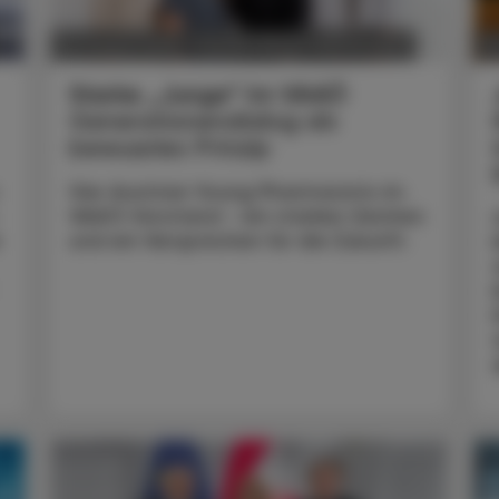
POLITIK, RECHT, WIRTSCHAFT
06. August 2026
0
Starke „Junge“ im VAAÖ
Generationendialog als
bewusstes Prinzip
Vier Austrian Young Pharmacists im
VAAÖ-Vorstand - ein starkes Zeichen
und ein Versprechen für die Zukunft.