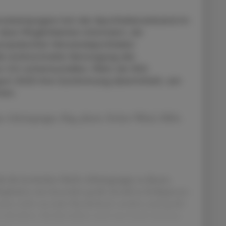
tionskampagne hat der Apothekerverband im
ber Möglichkeiten informiert, als
uropäischen Versandapotheken
 die wohnortnahe Versorgung der
 Ort sicherzustellen. Mehr als 300
ust 2020 ihre Zustimmung übermittelt, am
men.
en Arbeitsgruppe, Mag. pharm. Robert Welzel, MBA,
e die inzwischen fünfte Arbeitsgruppe zu diesem
tgliedern eine besonders große Anzahl an Kolleginnen
waren nicht nur jedes Bundesland, sondern auch große
roßstädten, Bezirksstädten und vom Land vertreten.