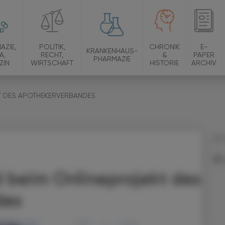
AZIE,
POLITIK,
CHRONIK
E-
KRANKENHAUS-
A,
RECHT,
&
PAPER
PHARMAZIE
ZIN
WIRTSCHAFT
HISTORIE
ARCHIV
KT DES APOTHEKERVERBANDES
25.
d beim Onlineprojekt des
des