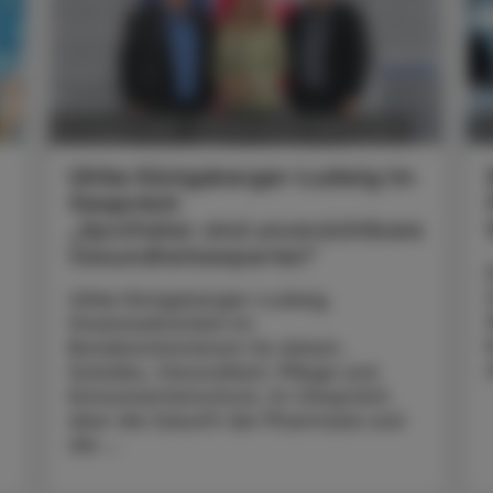
POLITIK, RECHT, WIRTSCHAFT
05. August 2026
0
Ulrike Königsberger-Ludwig im
Gespräch
„Apotheker sind unverzichtbare
Gesundheitsexperten“
Ulrike Königsberger-Ludwig,
Staatssekretärin im
Bundesministerium für Arbeit,
Soziales, Gesundheit, Pflege und
Konsumentenschutz, im Gespräch
über die Zukunft der Pharmazie und
die ...