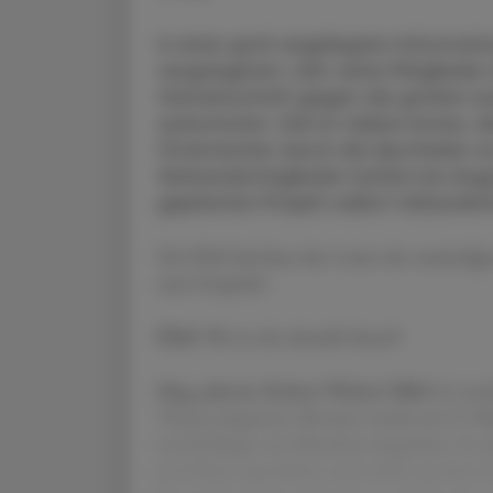
In einer groß angelegten Informa
vergangenen Jahr seine Mitglieder ü
Gemeinschaft gegen die großen e
aufzutreten. Ziel ist dabei immer,
Österreicher durch die Apotheke vor
Verbandsmitglieder hatten bis Aug
geplanten Projekt selbst teilzuneh
Die ÖAZ lud dazu den Leiter der zuständig
zum Gespräch.
ÖAZ
Wie ist der aktuelle Stand?
Mag. pharm. Robert Welzel, MBA
Es wurd
Thema eingesetzt. Bewusst wurde mit 21 Mi
und Kollegen zur Mitarbeit eingeladen. Es 
und kleine Apotheken und solche aus den G