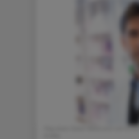
Mag. pharm. Robert Welzel setzt sich für ei
© Wilke