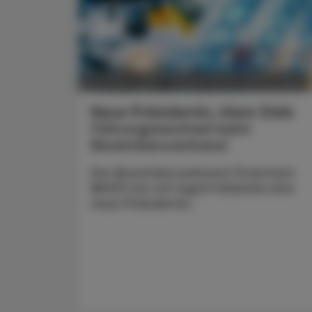
POLITIK, RECHT, WIRTSCHAFT
05. August 2026
Neue Präsidentin, klare Ziele
Führungswechsel beim
Biosimilarsverband
Der Biosimilarsverband Österreich
(BiVÖ) hat mit Ingrid Halamka eine
neue Präsidentin.