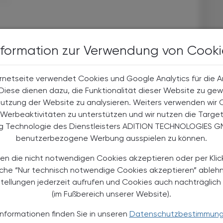
nves
bereits ein ÖAZ-Abo?
nformation zur Verwendung von Cooki
EN, UM WEITERZULESEN
rnetseite verwendet Cookies und Google Analytics für die 
. Diese dienen dazu, die Funktionalität dieser Website zu gew
Nutzung der Website zu analysieren. Weiters verwenden wir 
Werbeaktivitäten zu unterstützen und wir nutzen die Targe
ng Technologie des Dienstleisters ADITION TECHNOLOGIES G
halte
benutzerbezogene Werbung ausspielen zu können.
t-Abonnent:innen
 aktuellen Couponing-Aktionen
en die nicht notwendigen Cookies akzeptieren oder per Klic
 Apotheker-Zeitung informiert
äche “Nur technisch notwendige Cookies akzeptieren” ableh
men aus Pharmazie,
stellungen jederzeit aufrufen und Cookies auch nachträglic
its- und Standespolitik.
(im Fußbereich unserer Website).
NEMENT BESTELLEN
Informationen finden Sie in unseren
Datenschutzbestimmun