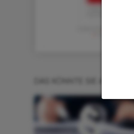
1 Jahr um € 179,– (exkl
Ihre ÖAZ als Printaus
Es gelten die
AGB
,
Datenschutzric
en
der Österreichische 
DAS KÖNNTE SIE AUCH IN