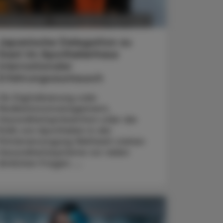
POLITIK, RECHT, WIRTSCHAFT
6. August 2026
Japanische Delegation zu
Gast im Apothekerhaus
Internationaler
Erfahrungsaustausch
Ob Digitalisierung oder
Medikationsmanagement,
Gesundheitsprävention oder die
Rolle von Apotheken in der
Primärversorgung Weltweit stehen
Gesundheitssysteme vor vielen
ähnlichen Fragen. ...