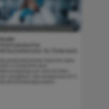
POLITIK, RECHT, WIRTSCHAFT
5. August 2026
Studie
Pharmaindustrie:
Wirtschaftsmotor für Österreich
Die pharmazeutische Industrie habe
2024 in Österreich eine
Wertschöpfung von rund 12,9 Mrd.
Euro ausgelöst, das entspreche 2,9 %
des Bruttoinlandsprodukts.