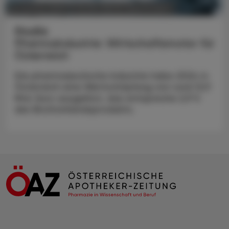
POLITIK, RECHT, WIRTSCHAFT
05. August 2026
Studie
Pharmaindustrie: Wirtschaftsmotor für
Österreich
Die pharmazeutische Industrie habe 2024 in
Österreich eine Wertschöpfung von rund 12,9
Mrd. Euro ausgelöst, das entspreche 2,9 %
des Bruttoinlandsprodukts.