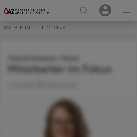
☰
USER
USER
MITARBEITER IM FOKUS
Gehaltskassen-News
Mitarbeiter im Fokus
11. April 2022
Artikel drucken