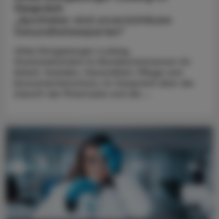
Gespräch
„Apotheker sind unverzichtbare
Gesundheitsexperten“
Ulrike Königsberger-Ludwig,
Staatssekretärin im Bundesministerium für
Arbeit, Soziales, Gesundheit, Pflege und
Konsumentenschutz, im Gespräch über die
Zukunft der Pharmazie und die ...