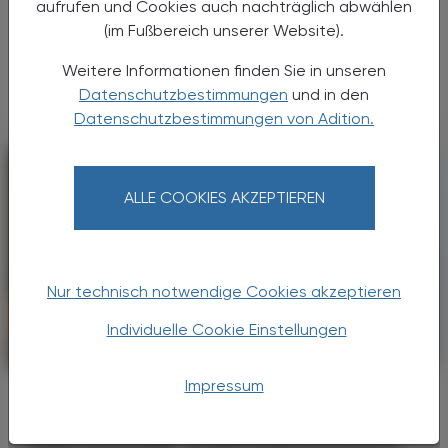
aufrufen und Cookies auch nachträglich abwählen
(im Fußbereich unserer Website).
Vier Austrian Young Pharmacists im VAAÖ-
Vorstand - ein starkes Zeichen und ein
Weitere Informationen finden Sie in unseren
Versprechen für die Zukunft.
Datenschutzbestimmungen
und in den
Datenschutzbestimmungen von Adition.
ALLE COOKIES AKZEPTIEREN
Nur technisch notwendige Cookies akzeptieren
Individuelle Cookie Einstellungen
POLITIK, RECHT, WIRTSCHAFT
06. August 2026
Impressum
Japanische Delegation zu Gast im
Apothekerhaus
Internationaler Erfahrungsaustausch