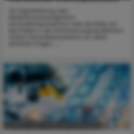
Ob Digitalisierung oder
Medikationsmanagement,
Gesundheitsprävention oder die Rolle von
Apotheken in der Primärversorgung Weltweit
stehen Gesundheitssysteme vor vielen
ähnlichen Fragen. ...
POLITIK, RECHT, WIRTSCHAFT
05. August 2026