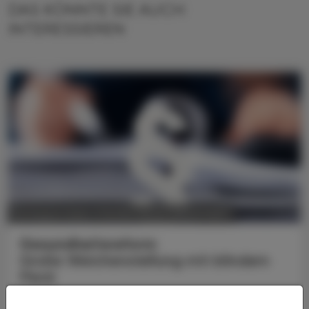
DAS KÖNNTE SIE AUCH
INTERESSIEREN
POLITIK, RECHT, WIRTSCHAFT
06. August 2026
Gesundheitsreform
Große Weichenstellung mit blindem
Fleck
Nach 13 Verhandlungsstunden haben sich