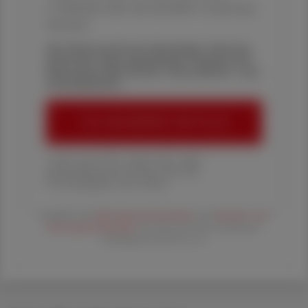
✔ Überblick über die aktuellen Couponing-
Aktionen
Die Österreichische Apotheker-Zeitung
informiert über spannende Themen aus
Pharmazie, Wirtschaft, Gesundheits- und
Standespolitik.
ÖAZ-ABONNEMENT BESTELLEN
1 Jahr um € 179,– (exkl. UST. zzgl.
Versandkosten) für Ihre ÖAZ als
Printausgabe und Online
Es gelten die
AGB
,
Datenschutzrichtline
und
Versand- und
Zahlungsbedingungen
der Österreichische Apotheker-
Verlagsgesellschaft m.b.H.