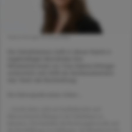
Sabine Kittinger © Georg Wilke
Die Gehaltskasse stellt in dieser Rubrik in
regelmäßigen Abständen ihre
Mitarbeiter:innen vor. Frau Sabine Kittinger
unterstützt seit 2018 als Sachbearbeiterin
das Team der Buchhaltung.
Der Schwerpunkt meiner Arbeit …
… besteht darin, mich um buchhalterische und
bilanztechnische Belange in der Gehaltskasse zu
kümmern. Das beinhaltet die Rechnungskontrolle und
die Durchführung von Zahlungen, die Mitarbeit bei der