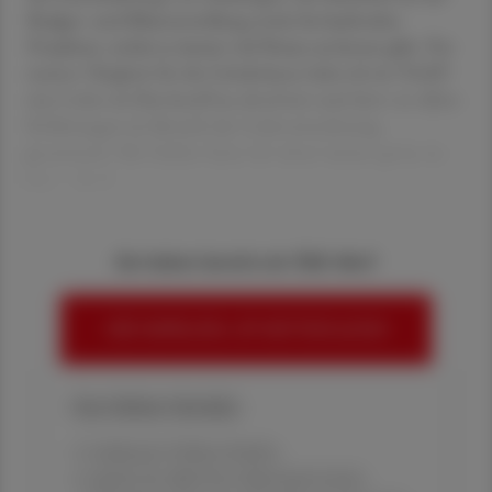
Budget- und Bilanzerstellung sowie bei laufenden
Projekten, wobei es immer viel Neues zu lernen gibt. Vor
meiner Tätigkeit für die Gehaltskasse habe ich im VAAÖ
eine Lehre als Bürokauffrau absolviert und dort vor allem
Erfahrungen im Bereich der Lohnverrechnung
gesammelt. Mit Zahlen hatte ich schon immer gerne zu
tun – das k
Sie haben bereits ein ÖAZ-Abo?
HIER ANMELDEN, UM WEITERZULESEN
Ihre Online-Vorteile:
✔ exklusive Online-Inhalte
✔ gratis für alle Print-Abonnent:innen