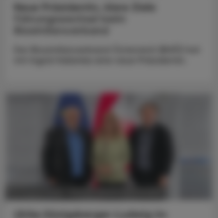
Neue Präsidentin, klare Ziele
Führungswechsel beim
Biosimilarsverband
Der Biosimilarsverband Österreich (BiVÖ) hat
mit Ingrid Halamka eine neue Präsidentin.
POLITIK, RECHT, WIRTSCHAFT
05. August 2026
Ulrike Königsberger-Ludwig im