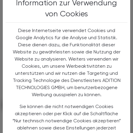
Information zur Verwendung
Bund, Länder und Gemeinden in der Nacht
auf den 1. Juli 2026 auf die Grundzüge der
von Cookies
Gesundheitsreform geeinigt. Die
Primärversorgung wird massiv ...
Diese Internetseite verwendet Cookies und
Google Analytics für die Analyse und Statistik.
Diese dienen dazu, die Funktionalität dieser
Website zu gewährleisten sowie die Nutzung der
Website zu analysieren. Weiters verwenden wir
Cookies, um unsere Werbeaktivitäten zu
unterstützen und wir nutzen die Targeting und
Tracking Technologie des Dienstleisters ADITION
TECHNOLOGIES GMBH, um benutzerbezogene
Werbung ausspielen zu können.
POLITIK, RECHT, WIRTSCHAFT
06. August 2026
Sie können die nicht notwendigen Cookies
akzeptieren oder per Klick auf die Schaltfläche
Starke „Junge“ im VAAÖ
“Nur technisch notwendige Cookies akzeptieren”
Generationendialog als bewusstes
ablehnen sowie diese Einstellungen jederzeit
Prinzip