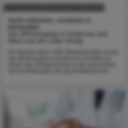
POLITIK, RECHT, WIRTSCHAFT
05. Dezember 2023
Sucht erkennen, verstehen &
behandeln
Der APOkongress in Innsbruck und
Wien war ein voller Erfolg
Mit deutlich über 1.500 Teilnehmenden wurde
der APOkongress in Innsbruck und Wien zu
einem der erfolgreichsten in der Geschichte
der Fortbildungen der Apothekerkammer.