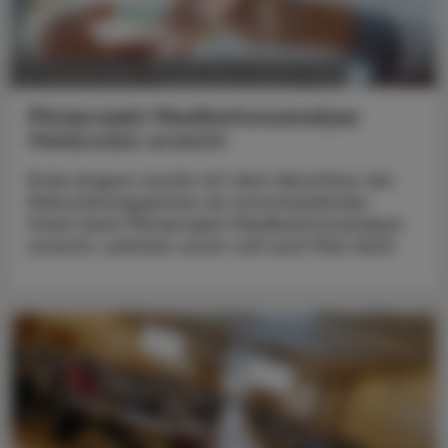
POLITIK, RECHT, WIRTSCHAFT
10. Oktober 2023
Pilotprojekt Medikationsanalyse
Meilenstein erreicht
Ende August wurde mit dem Abschluss der
Rekrutierungsphase ein entscheidender
Punkt beim Pilotprojekt Medikationsanalyse
erreicht, welches somit voll nach Plan läuft.