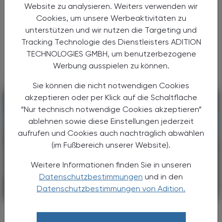
Website zu analysieren. Weiters verwenden wir
Die APOkongresse der Österreichischen
Cookies, um unsere Werbeaktivitäten zu
Apothekerkammer stellen auch im Jahr
unterstützen und wir nutzen die Targeting und
2025 die Höhepunkte im
Tracking Technologie des Dienstleisters ADITION
Fortbildungskalender für Apothekerinnen und
TECHNOLOGIES GMBH, um benutzerbezogene
Apotheker dar.
Werbung ausspielen zu können.
Sie können die nicht notwendigen Cookies
akzeptieren oder per Klick auf die Schaltfläche
“Nur technisch notwendige Cookies akzeptieren”
ablehnen sowie diese Einstellungen jederzeit
aufrufen und Cookies auch nachträglich abwählen
(im Fußbereich unserer Website).
Weitere Informationen finden Sie in unseren
Datenschutzbestimmungen
und in den
Datenschutzbestimmungen von Adition.
POLITIK, RECHT, WIRTSCHAFT
12. August 2024
APOkongress