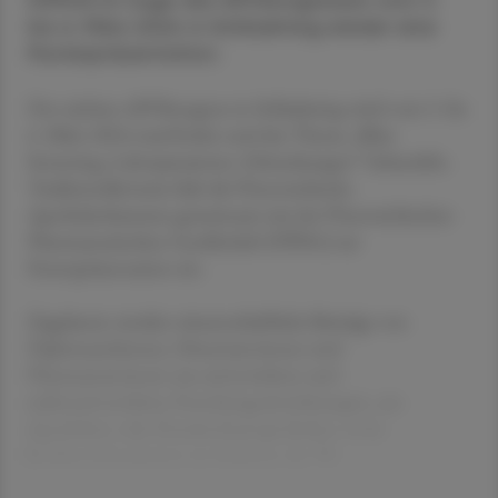
(ÖPhG) im Zuge des APOkongresses vom 3.
bis 6. März 2024 in Schladming wieder eine
Posterpräsentation.
Der nächste APOkongress in Schladming wird vom 3. bis
6. März 2024 stattfinden und das Thema „Blut:
Screening, Laborparameter, Erkrankungen“ behandeln.
Traditionellerweise lädt die Österreichische
Apothekerkammer gemeinsam mit der Österreichischen
Pharmazeutischen Gesellschaft (ÖPhG) zur
Posterpräsentation ein.
Zugelassen werden wissenschaftliche Beiträge von
Diplomand:innen, Dissertant:innen und
Pharmazeut:innen aus universitären und
außeruniversitären Forschungseinrichtungen, aus
Apotheken oder Krankenhausapotheken sowie
Fachbereichsarbeiten im Rahmen der We