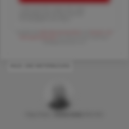
1 Jahr um € 179,– (exkl. UST. zzgl.
Versandkosten) für Ihre ÖAZ als
Printausgabe und Online
Es gelten die
AGB
,
Datenschutzrichtline
und
Versand- und
Zahlungsbedingungen
der Österreichische Apotheker-
Verlagsgesellschaft m.b.H.
#AUS- UND WEITERBILDUNG
Mag. Pharm.
Stefan
Deibl
, MSc PhD