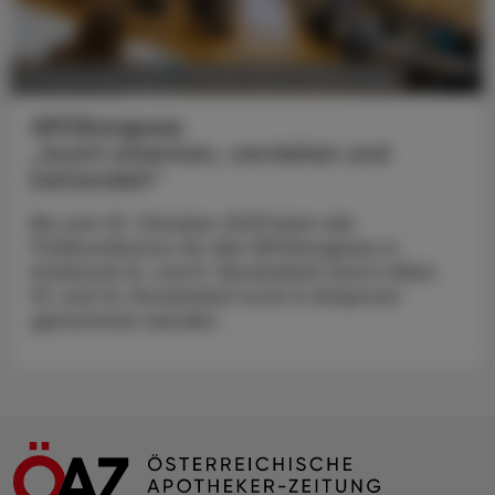
POLITIK, RECHT, WIRTSCHAFT
12. September 2023
APOKongress
„Sucht erkennen, verstehen und
behandeln“
Bis zum 15. Oktober 2023 kann der
Frühbuchbonus für den APOkongress in
Innsbruck (4. und 5. November) und in Wien
(11. und 12. November) noch in Anspruch
genommen werden.