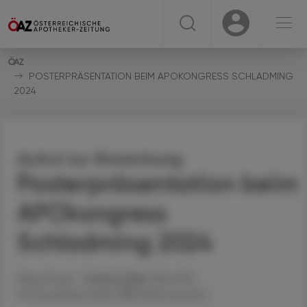
☰
USER
USER
POSTERPRÄSENTATION BEIM APOKONGRESS SCHLADMING
2024
Aufruf zur Einreichung
Posterpräsentation beim
APOkongress
Schladming 2024
Mag. Pharm.
Stefan
Deibl
, MSc PhD
07. November 2023
Artikel drucken