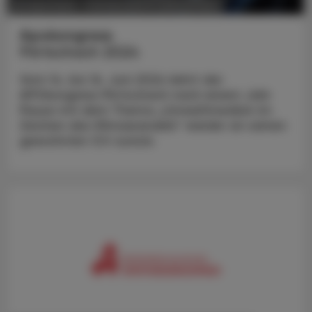
POLITIK, RECHT, WIRTSCHAFT
22. April 2024
Apokongress
Pörtschach 2024
Vom 14. bis 16. Juni 2024 kehrt der
APOkongress Pörtschach nach einem Jahr
Pause mit dem Thema „Umweltmedizin im
Zeichen des Klimawandels“ wieder an seinen
gewohnten Ort zurück.