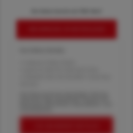
Sie haben bereits ein ÖAZ-Abo?
HIER ANMELDEN, UM WEITERZULESEN
Ihre Online-Vorteile:
✔ exklusive Online-Inhalte
✔ gratis für alle Print-Abonnent:innen
✔ Überblick über die aktuellen Couponing-
Aktionen
Die Österreichische Apotheker-Zeitung
informiert über spannende Themen aus
Pharmazie, Wirtschaft, Gesundheits- und
Standespolitik.
ÖAZ-ABONNEMENT BESTELLEN