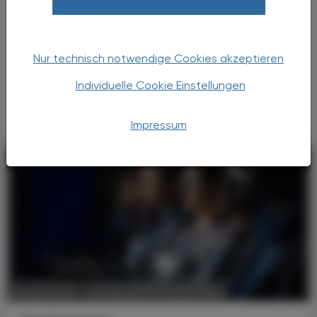
Versorgung“
Bis zum 18. Oktober 2024 kann der
Frühbucherbonus für denAPOkongress in
Nur technisch notwendige Cookies akzeptieren
Salzburg (9. und 10. November) bzw. in Wien
(16. und 17. November) in Anspruch genommen
Individuelle Cookie Einstellungen
werden.
Impressum
POLITIK, RECHT, WIRTSCHAFT
22. April 2024