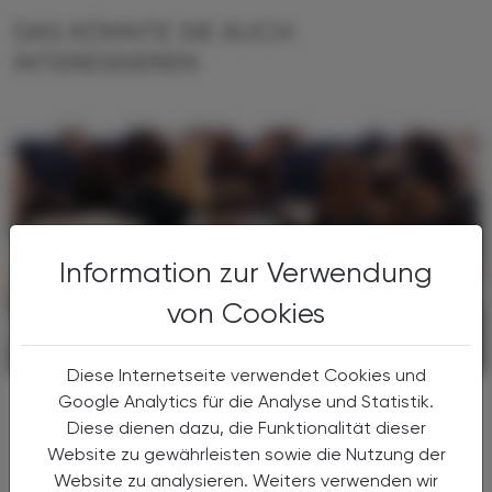
DAS KÖNNTE SIE AUCH
INTERESSIEREN
Information zur Verwendung
von Cookies
POLITIK, RECHT, WIRTSCHAFT
24. Februar 2025
Diese Internetseite verwendet Cookies und
Fortbildungshighlights
Google Analytics für die Analyse und Statistik.
APOkongresse 2025
Diese dienen dazu, die Funktionalität dieser
Website zu gewährleisten sowie die Nutzung der
Die APOkongresse der Österreichischen
Website zu analysieren. Weiters verwenden wir