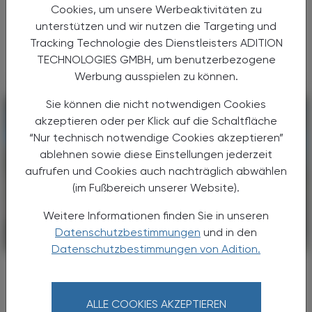
Apothekerkammer stellen auch im Jahr
Cookies, um unsere Werbeaktivitäten zu
2025 die Höhepunkte im
unterstützen und wir nutzen die Targeting und
Fortbildungskalender für Apothekerinnen und
Tracking Technologie des Dienstleisters ADITION
Apotheker dar.
TECHNOLOGIES GMBH, um benutzerbezogene
Werbung ausspielen zu können.
Sie können die nicht notwendigen Cookies
akzeptieren oder per Klick auf die Schaltfläche
“Nur technisch notwendige Cookies akzeptieren”
ablehnen sowie diese Einstellungen jederzeit
aufrufen und Cookies auch nachträglich abwählen
(im Fußbereich unserer Website).
Weitere Informationen finden Sie in unseren
Datenschutzbestimmungen
und in den
POLITIK, RECHT, WIRTSCHAFT
12. August 2024
Datenschutzbestimmungen von Adition.
APOkongress
„Darm & Leber im Fokus:
Wissenstransfer für eine optimierte
ALLE COOKIES AKZEPTIEREN