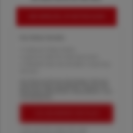
HIER ANMELDEN, UM WEITERZULESEN
Ihre Online-Vorteile:
✔ exklusive Online-Inhalte
✔ gratis für alle Print-Abonnent:innen
✔ Überblick über die aktuellen Couponing-
Aktionen
Die Österreichische Apotheker-Zeitung
informiert über spannende Themen aus
Pharmazie, Wirtschaft, Gesundheits- und
Standespolitik.
ÖAZ-ABONNEMENT BESTELLEN
1 Jahr um € 179,– (exkl. UST. zzgl.