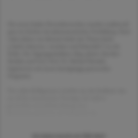
Die ersten beiden Novemberwochen standen traditionell
ganz im Zeichen der pharmazeutischen Fortbildung. Nach
vielen Jahren war diesmal wieder das Thema Sucht
(„Sucht erkennen, verstehen und behandeln“) an der
Reihe. Das Tagungspräsidium, Mag. pharm. Karoline
Sindelar und Univ.-Prof. Dr. Michael Musalek,
begeisterten mit einem durchgängig spannenden
Programm.
Von vielen Kolleg:innen erreichte uns das Feedback, dass
aus all den interessanten Vorträgen der äußerst
persönliche und ehrliche Beitrag eines
Substitutionspatienten als Höhepunkt des
Sie haben bereits ein ÖAZ-Abo?