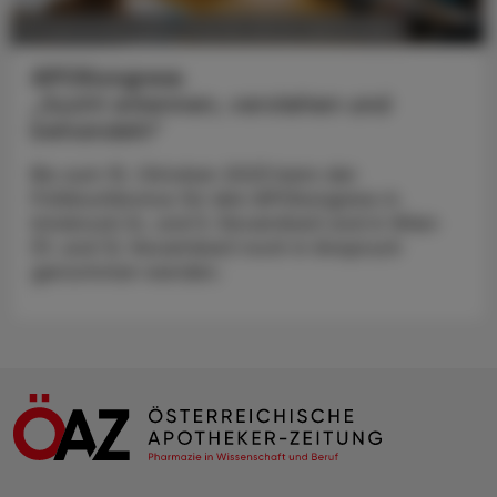
POLITIK, RECHT, WIRTSCHAFT
12. September 2023
APOKongress
„Sucht erkennen, verstehen und
behandeln“
Bis zum 15. Oktober 2023 kann der
Frühbuchbonus für den APOkongress in
Innsbruck (4. und 5. November) und in Wien
(11. und 12. November) noch in Anspruch
genommen werden.