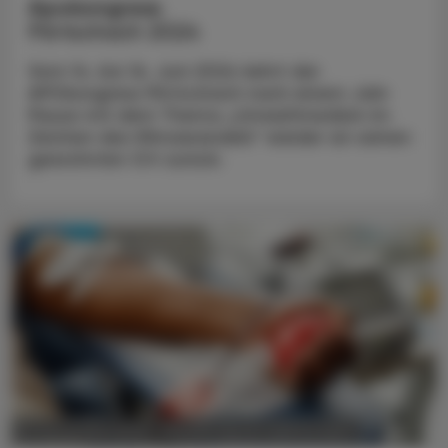
Apokongress
Pörtschach 2024
Vom 14. bis 16. Juni 2024 kehrt der
APOkongress Pörtschach nach einem Jahr
Pause mit dem Thema „Umweltmedizin im
Zeichen des Klimawandels“ wieder an seinen
gewohnten Ort zurück.
POLITIK, RECHT, WIRTSCHAFT
07. November 2023