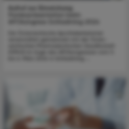
Aufruf zur Einreichung
Posterpräsentation beim
APOkongress Schladming 2024
Die Österreichische Apothekerkammer
veranstaltet gemeinsam mit der Öster­
reichischen Pharmazeutischen Gesellschaft
(ÖPhG) im Zuge des APOkongresses vom 3.
bis 6. März 2024 in Schladming ...