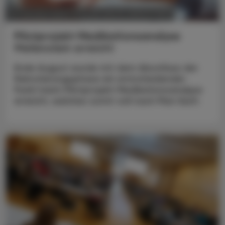
POLITIK, RECHT, WIRTSCHAFT
10. Oktober 2023
Pilotprojekt Medikationsanalyse
Meilenstein erreicht
Ende August wurde mit dem Abschluss der
Rekrutierungsphase ein entscheidender
Punkt beim Pilotprojekt Medikationsanalyse
erreicht, welches somit voll nach Plan läuft.