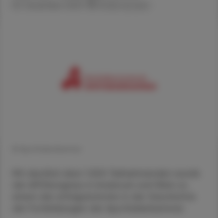
05. Dezember 2023
Artikel drucken
© Apothekenkammer
Mit deutlich über 1.500 Teilnehmenden wurde
der APOkongress in Innsbruck und Wien zu
einem der erfolgreichsten in der Geschichte
der Fortbildungen der Apothekerkammer.