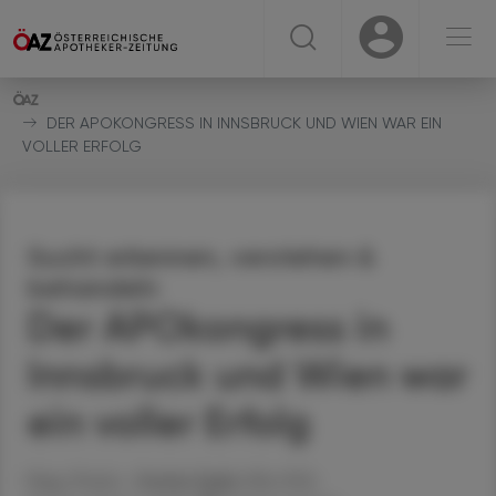
☰
USER
USER
DER APOKONGRESS IN INNSBRUCK UND WIEN WAR EIN
VOLLER ERFOLG
Sucht erkennen, verstehen &
behandeln
Der APOkongress in
Innsbruck und Wien war
ein voller Erfolg
Mag. Pharm.
Stefan
Deibl
, MSc PhD