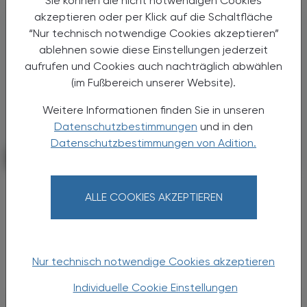
Sie können die nicht notwendigen Cookies
akzeptieren oder per Klick auf die Schaltfläche
“Nur technisch notwendige Cookies akzeptieren”
ablehnen sowie diese Einstellungen jederzeit
aufrufen und Cookies auch nachträglich abwählen
(im Fußbereich unserer Website).
Weitere Informationen finden Sie in unseren
Datenschutzbestimmungen
und in den
Datenschutzbestimmungen von Adition.
POLITIK, RECHT, WIRTSCHAFT
15. Dezember 2025
Kolumne
ALLE COOKIES AKZEPTIEREN
Aspirantenkurs neu
Eine effektive Ausbildung muss sich den
Anforderungen, die dann der Beruf mit sich
bringt, immer wieder anpassen.
Nur technisch notwendige Cookies akzeptieren
Individuelle Cookie Einstellungen