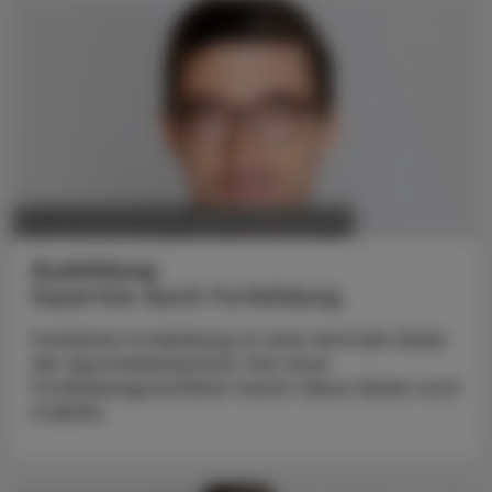
POLITIK, RECHT, WIRTSCHAFT
03. Juni 2024
Ausbildung
Expertise durch Fortbildung
Fachliche Fortbildung ist eine zentrale Säule
der Apothekerkarriere. Die neue
Fortbildungsrichtlinie macht diese Säule noch
stabiler.