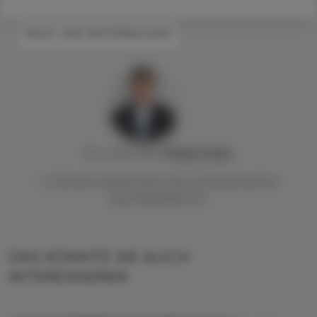
#AUS- UND WEITERBILDUNG
Priv.-Doz. DDr.
Philipp
Saiko
2. Obmannstellvertreter der Österreichischen
Apothekerkammer
DAS KÖNNTE SIE AUCH
INTERESSIEREN