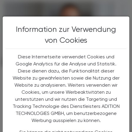
Information zur Verwendung
von Cookies
Diese Internetseite verwendet Cookies und
POLITIK, RECHT, WIRTSCHAFT
05. Jänner 2026
Google Analytics für die Analyse und Statistik.
Diese dienen dazu, die Funktionalität dieser
Kolumne
Website zu gewährleisten sowie die Nutzung der
Keine Reform ohne Einbindung
Website zu analysieren. Weiters verwenden wir
Cookies, um unsere Werbeaktivitäten zu
Kanzler, Landeshauptleute, Ministerin,
unterstützen und wir nutzen die Targeting und
Staatssekretärin, Gemeinden … alle sind sie
kurz vor Weihnachten zusammengekommen,
Tracking Technologie des Dienstleisters ADITION
um eine Gesundheitsreform auf den Weg zu
TECHNOLOGIES GMBH, um benutzerbezogene
bringen.
Werbung ausspielen zu können.