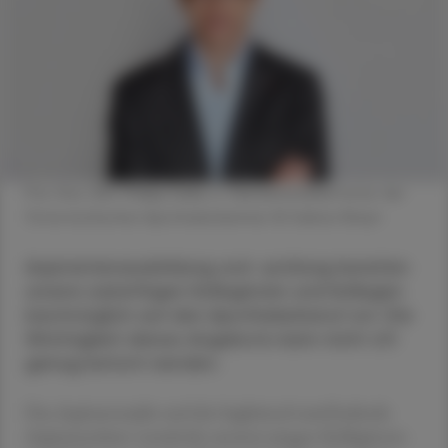
Priv.-Doz. DDr. Philipp Saiko, 2. Obmannstellvertreter der
Österreichischen Apothekerkammer © Sabine Klimpt
Aspirantenausbildung und -prüfung bereiten
unsere zukünftigen Kolleginnen und Kollegen
bestmöglich auf den Apothekerberuf vor. Die
Wichtigkeit dieses Angebots kann nicht oft
genug betont werden.
Das Aspirantenjahr und der begleitend stattfindende
Aspirantenkurs vermitteln unseren jungen Kolleginnen