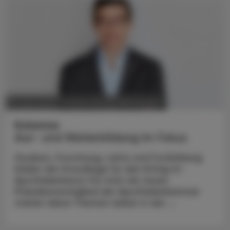
POLITIK, RECHT, WIRTSCHAFT
18. April 2023
Kolumne
Aus- und Weiterbildung im Fokus
Studium, Forschung, Lehre und Fortbildung
bilden die Grundlage für den Erfolg im
Apothekerberuf. Für mich als neues
Präsidiumsmitglied der Apothekerkammer
stehen diese Themen daher in der ...