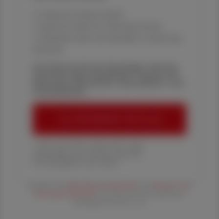
✔ exklusive Online-Inhalte
✔ gratis für alle Print-Abonnent:innen
✔ Überblick über die aktuellen Couponing-
Aktionen
Die Österreichische Apotheker-Zeitung
informiert über spannende Themen aus
Pharmazie, Wirtschaft, Gesundheits- und
Standespolitik.
ÖAZ-ABONNEMENT BESTELLEN
1 Jahr um € 179,– (exkl. UST. zzgl.
Versandkosten) für Ihre ÖAZ als
Printausgabe und Online
Es gelten die
AGB
,
Datenschutzrichtline
und
Versand- und
Zahlungsbedingungen
der Österreichische Apotheker-
Verlagsgesellschaft m.b.H.