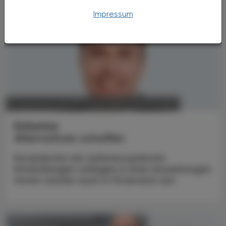
Impressum
POLITIK, RECHT, WIRTSCHAFT
17. November 2025
Kolumne
Alternativen schaffen
Europäische wie außereuropäische
Entwicklungen schlagen in ihren Auswirkungen
immer rascher auch in Österreich auf.