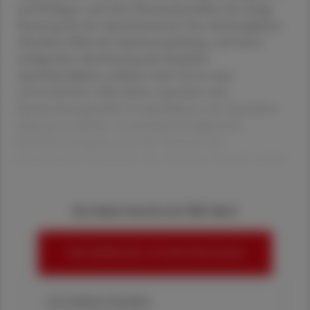
und Kollegen nach dem Pharmaziestudium das nötige
Rüstzeug für den Apothekerberuf. Den diesbezüglichen
Abschluss bildet die Aspirantenprüfung, nach deren
erfolgreicher Absolvierung das Staatliche
Apothekerdiplom verliehen wird. Um in einer
österreichischen öffentlichen Apotheke oder
Krankenhausapotheke als Apothekerin oder Apotheker
tätig sein zu dürfen, ist zusätzlich die allgemeine
Berufsberechtigung sowie der Nachweis der
ausreichenden Kenntnisse der deutschen Sprache erforde
Sie haben bereits ein ÖAZ-Abo?
HIER ANMELDEN, UM WEITERZULESEN
Ihre Online-Vorteile: