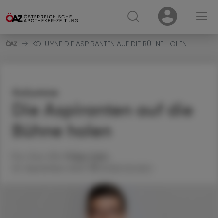
☰
USER
USER
KOLUMNE DIE ASPIRANTEN AUF DIE BÜHNE HOLEN
Kolumne
Die Aspiranten auf die
Bühne holen
Priv.-Doz. DDr.
Philipp
Saiko
25. September 2023
Artikel drucken