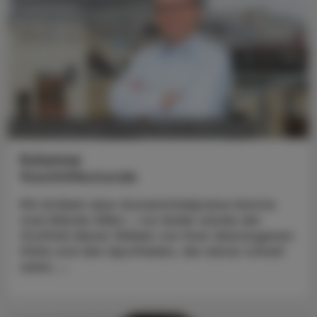
POLITIK, RECHT, WIRTSCHAFT
03. November 2025
Kolumne
Nachhilfestunde
Mit Artikeln über Arzneimittelpreise könnte
man Bände füllen – nur leider würde der
Großteil dieser Wälzer von ihrer überzogenen
Höhe und den Apotheken, die daran schuld
seien, ...