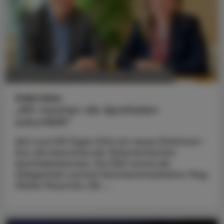
POLITIK, RECHT, WIRTSCHAFT
11. November 2024
Interview
„Wir machen die Apotheken
zukunftsfit“
Seit rund 100 Tagen führt ein neues Direktoren-
Duo die Geschicke der Österreichischen
Apothekerkammer. Die ÖAZ nutzte die
Gelegenheit und bat Kammeramtsdirektor Mag.
Walter Marschitz, BA, ...