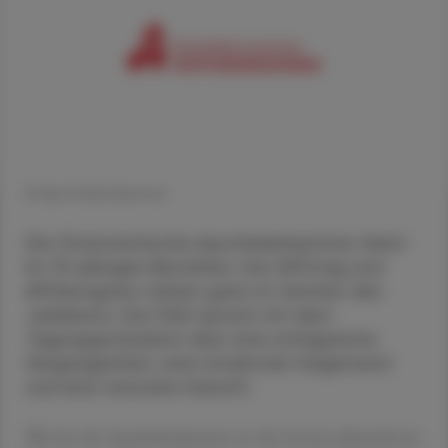
© Apothekenkammer
Die Österreichische Apothekerkammer feiert
ihr 75-jähriges Bestehen. Der APOtag und
APOkongress stehen ganz im Zeichen des
Jubiläums. Die ÖAZ sprach mit dem
Tagungspräsidium über eine erfolgreiche
Vergangenheit, eine fordernde Gegenwart
und eine visionäre Zukunft.
Was hat die Apothekerkammer in den letzten Jahrzehnten