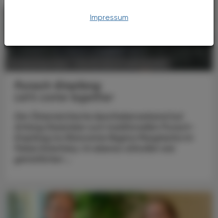
Impressum
POLITIK, RECHT, WIRTSCHAFT
21. Dezember 2024
Punsch-Empfang
Let’s come together
Der Österreichische Apothekerverband lud
Anfang Dezember zum traditionellen Punsch-
Empfang ins Ristorante Regina Margherita im
Palais Esterházy. Im ebenso stilvollen wie
gemütlichen ...