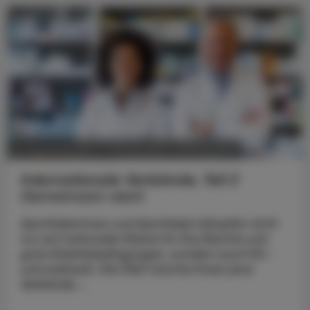
POLITIK, RECHT, WIRTSCHAFT
21. Dezember 2023
Internationale Verbände, Teil 2
Gemeinsam stark
Apothekerinnen und Apotheker kämpfen nicht
nur auf nationaler Ebene für ihre Rechte und
gute Arbeitsbedingungen, sondern auch EU-
und weltweit. Die ÖAZ möchte Ihnen jene
Verbände ...