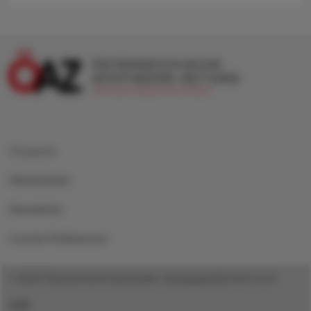
Coupons
Mediadaten
Newsletter
Cookie Präferenzen
© 2025 Österreichische Apotheker-Verlagsgesellschaft m.b.H.
AGB