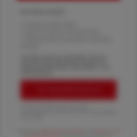
Ihre Online-Vorteile:
✔ exklusive Online-Inhalte
✔ gratis für alle Print-Abonnent:innen
✔ Überblick über die aktuellen Couponing-
Aktionen
Die Österreichische Apotheker-Zeitung
informiert über spannende Themen aus
Pharmazie, Wirtschaft, Gesundheits- und
Standespolitik.
ÖAZ-ABONNEMENT BESTELLEN
1 Jahr um € 179,– (exkl. UST. zzgl.
Versandkosten) für Ihre ÖAZ als Printausgabe
und Online
Es gelten die
AGB
,
Datenschutzrichtline
und
Versand- und Z
ahlungsbedingungen
der Österreichische Apotheker-