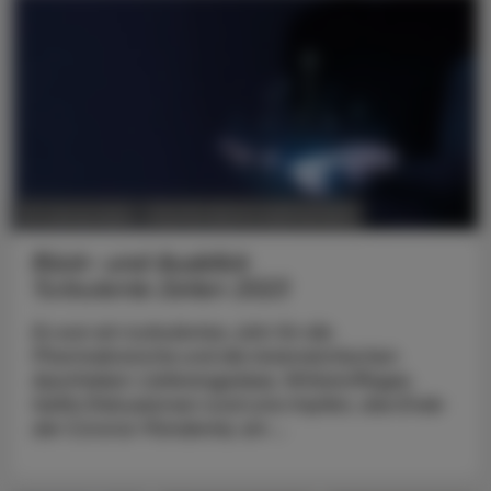
POLITIK, RECHT, WIRTSCHAFT
01. Jänner 2024
Rück- und Ausblick
Turbulente Zeiten 2023
Es war ein turbulentes Jahr für die
Pharmabranche und die österreichischen
Apotheken: Lieferengpässe, Wirkstofflager,
heiße Diskussionen rund ums Impfen, das Ende
der Corona-Pandemie, ein ...