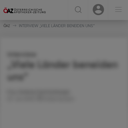
☰
USER
USER
INTERVIEW „VIELE LÄNDER BENEIDEN UNS“
Interview
„Viele Länder beneiden
uns“
Mag.
Andreas
Feichtenberger
23. Juni 2023
Artikel drucken