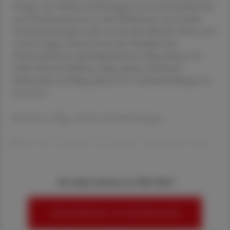
bewegt, mit welchen Forderungen treten die Funktionäre
und Funktionärinnen an die Politik heran und welche
Herausforderungen sehen sie für die Zukunft? Diese und
weitere Fragen beantwortete das Präsidium der
Österreichischen Apothekerkammer, Mag. pharm. Dr.
Ulrike Mursch-Edlmayr, Mag. pharm. Raimund
Podroschko und Mag. pharm. Dr. Gerhard Kobinger im
Interview.
Interview: Mag. Andreas Feichtenberger
ÖAZ
Der APOtag & APOkongress ist auch eine Festver
Sie haben bereits ein ÖAZ-Abo?
HIER ANMELDEN, UM WEITERZULESEN