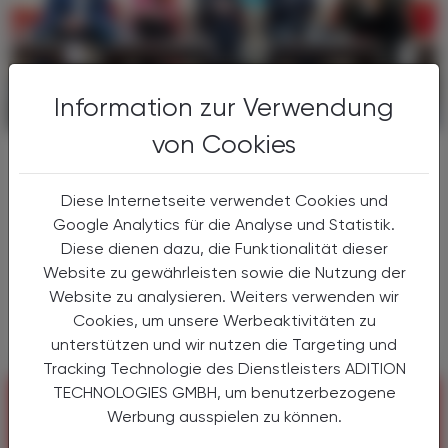
Information zur Verwendung
POLITIK, RECHT, WIRTSCHAFT
05. Mai 2025
von Cookies
Praevenire Gesundheitsforum
Schulterschluss
Diese Internetseite verwendet Cookies und
Nachdem für die Praevenire Initiative
Google Analytics für die Analyse und Statistik.
Gesundheit 2030 mit mehr als 1.000
Diese dienen dazu, die Funktionalität dieser
Expert:innen über ein leistungsfähiges und
Website zu gewährleisten sowie die Nutzung der
modernes Gesundheitssystem diskutiert wurde,
Website zu analysieren. Weiters verwenden wir
kam es nun im Rahmen der ...
Cookies, um unsere Werbeaktivitäten zu
unterstützen und wir nutzen die Targeting und
Tracking Technologie des Dienstleisters ADITION
TECHNOLOGIES GMBH, um benutzerbezogene
Werbung ausspielen zu können.