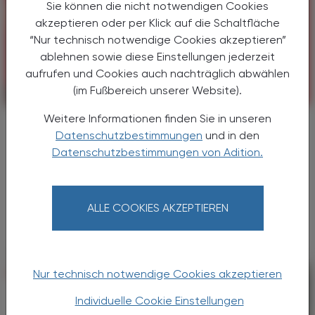
Sie können die nicht notwendigen Cookies
akzeptieren oder per Klick auf die Schaltfläche
“Nur technisch notwendige Cookies akzeptieren”
ablehnen sowie diese Einstellungen jederzeit
aufrufen und Cookies auch nachträglich abwählen
(im Fußbereich unserer Website).
POLITIK, RECHT, WIRTSCHAFT
30. Dezember 2024
Weitere Informationen finden Sie in unseren
Rück- und Ausblick
Datenschutzbestimmungen
und in den
Wo Licht ist, ist auch Schatten
Datenschutzbestimmungen von Adition.
Die wirtschaftliche Situation in Österreich ist
nicht besonders vielversprechend. Ein großer
Aufschwung für 2025 wird nicht erwartet – das
ALLE COOKIES AKZEPTIEREN
gilt leider auch für die Gesundheitsbranche ...
Nur technisch notwendige Cookies akzeptieren
Individuelle Cookie Einstellungen