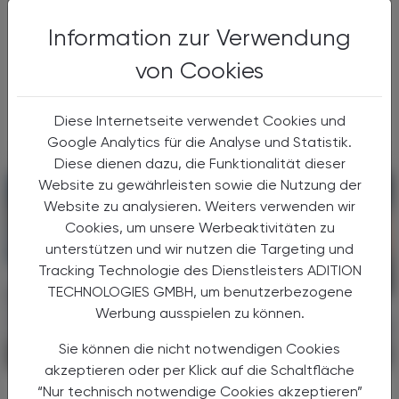
Mit dem neuen Veranstaltungsformat
„Gehaltskasse Inside“ hat die
Information zur Verwendung
Pharmazeutische Gehaltskasse für Österreich
von Cookies
Ende Juni neue Wege der
Mitgliederinformation beschritten. Nach der
...
Diese Internetseite verwendet Cookies und
Google Analytics für die Analyse und Statistik.
Diese dienen dazu, die Funktionalität dieser
Website zu gewährleisten sowie die Nutzung der
Website zu analysieren. Weiters verwenden wir
Cookies, um unsere Werbeaktivitäten zu
unterstützen und wir nutzen die Targeting und
Tracking Technologie des Dienstleisters ADITION
TECHNOLOGIES GMBH, um benutzerbezogene
Werbung ausspielen zu können.
Sie können die nicht notwendigen Cookies
POLITIK, RECHT, WIRTSCHAFT
06. August 2026
akzeptieren oder per Klick auf die Schaltfläche
Gesundheitsreform
“Nur technisch notwendige Cookies akzeptieren”