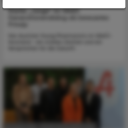
Starke „Junge“ im VAAÖ
Generationendialog als bewusstes
Prinzip
Vier Austrian Young Pharmacists im VAAÖ-
Vorstand - ein starkes Zeichen und ein
Versprechen für die Zukunft.
POLITIK, RECHT, WIRTSCHAFT
06. August 2026