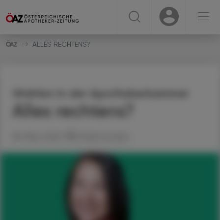
☰
USER
USER
ALLES RECHTENS?
Wahlen in der Apothekerkammer
Alles rechtens?
28. März 2022
Artikel drucken