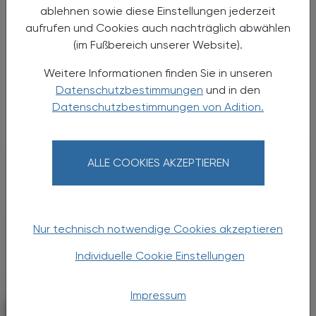
Große Weichenstellung mit blindem
ablehnen sowie diese Einstellungen jederzeit
Fleck
aufrufen und Cookies auch nachträglich abwählen
(im Fußbereich unserer Website).
Nach 13 Verhandlungsstunden haben sich
Bund, Länder und Gemeinden in der Nacht
Weitere Informationen finden Sie in unseren
auf den 1. Juli 2026 auf die Grundzüge der
Datenschutzbestimmungen
und in den
Gesundheitsreform geeinigt. Die
Datenschutzbestimmungen von Adition.
Primärversorgung wird massiv ...
ALLE COOKIES AKZEPTIEREN
Nur technisch notwendige Cookies akzeptieren
Individuelle Cookie Einstellungen
Impressum
POLITIK, RECHT, WIRTSCHAFT
06. August 2026