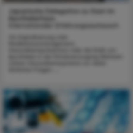
Japanische Delegation zu Gast im
Apothekerhaus
Internationaler Erfahrungsaustausch
Ob Digitalisierung oder
Medikationsmanagement,
Gesundheitsprävention oder die Rolle von
Apotheken in der Primärversorgung Weltweit
stehen Gesundheitssysteme vor vielen
ähnlichen Fragen. ...