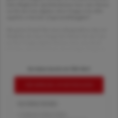
Jedes Mitglied der Apothekerkammer kann seine Stimme
nur für eine Liste abgeben, deren Gruppe er/sie selbst
angehört; es herrscht „Gegnerunabhängigkeit“.
Mit gutem Grund: Nur wenn sichergestellt ist, dass nur
Mitglieder der einen Gruppe ihre Stimme für eine Liste
aus ihrer Gruppe abgeben können, kann man darauf
vertrauen, dass die Interessen der jeweiligen Gruppe au
Sie haben bereits ein ÖAZ-Abo?
HIER ANMELDEN, UM WEITERZULESEN
Ihre Online-Vorteile:
✔ exklusive Online-Inhalte