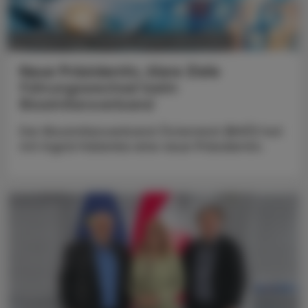
POLITIK, RECHT, WIRTSCHAFT
05. August 2026
Neue Präsidentin, klare Ziele
Führungswechsel beim
Biosimilarsverband
Der Biosimilarsverband Österreich (BiVÖ) hat
mit Ingrid Halamka eine neue Präsidentin.