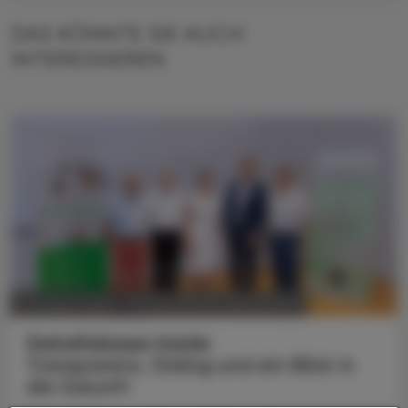
DAS KÖNNTE SIE AUCH
INTERESSIEREN
POLITIK, RECHT, WIRTSCHAFT
07. August 2026
Gehaltskasse Inside
Transparenz, Dialog und ein Blick in
die Zukunft