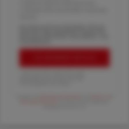
✔ gratis für alle Print-Abonnent:innen
✔ Überblick über die aktuellen Couponing-
Aktionen
Die Österreichische Apotheker-Zeitung
informiert über spannende Themen aus
Pharmazie, Wirtschaft, Gesundheits- und
Standespolitik.
ÖAZ-ABONNEMENT BESTELLEN
1 Jahr um € 179,– (exkl. UST. zzgl.
Versandkosten) für Ihre ÖAZ als
Printausgabe und Online
Es gelten die
AGB
,
Datenschutzrichtline
und
Versand- und
Zahlungsbedingungen
der Österreichische Apotheker-
Verlagsgesellschaft m.b.H.