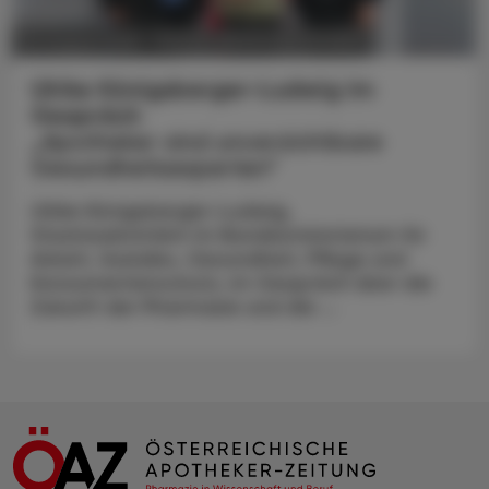
POLITIK, RECHT, WIRTSCHAFT
05. August 2026
Ulrike Königsberger-Ludwig im
Gespräch
„Apotheker sind unverzichtbare
Gesundheitsexperten“
Ulrike Königsberger-Ludwig,
Staatssekretärin im Bundesministerium für
Arbeit, Soziales, Gesundheit, Pflege und
Konsumentenschutz, im Gespräch über die
Zukunft der Pharmazie und die ...