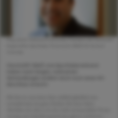
Mag. pharm. Raimund Podroschko, Präsident des Verbandes
Angestellter Apotheker Österreichs (VAAÖ) © Gerhard
Schmolke
Geschafft! VAAÖ und Apothekerverband
haben nach langen, mühsamen
Verhandlungen endlich doch noch einen KV-
Abschluss erreicht.
Mit ihm ist zwar keine Seite wirklich glücklich (was
normalerweise ein gutes Zeichen für einen fairen
Abschluss ist), aber er ist eine nicht unwesentliche Voraus­
setzung, um weiterhin gemeinsam agieren zu können –