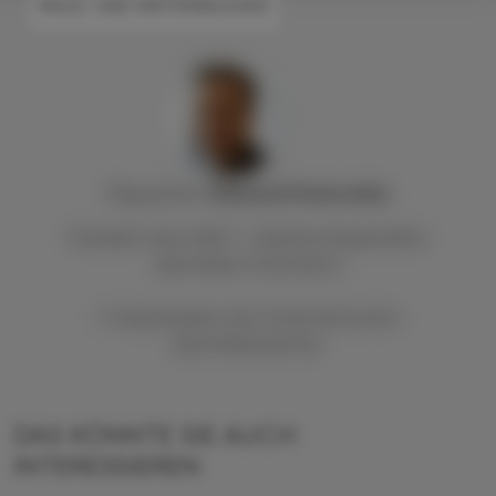
#AUS- UND WEITERBILDUNG
Mag. pharm.
Raimund
Podroschko
Präsident des VAAÖ - Verband Angestellter
Apotheker Österreichs
1. Vizepräsident der Österreichischen
Apothekerkammer
DAS KÖNNTE SIE AUCH
INTERESSIEREN