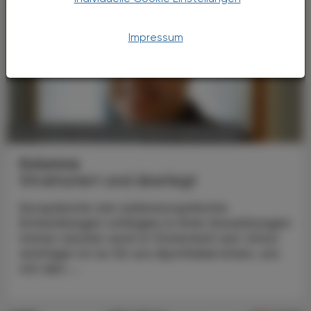
Impressum
POLITIK, RECHT, WIRTSCHAFT
20. Oktober 2025
Kolumne
Strukturiert und überlegt
Europäische wie außereuropäische
Entwicklungen schlagen in ihren Auswirkungen
immer rascher auch in Österreich auf. Umso
wichtiger ist es für uns Apotheker:innen, uns
mit den ...