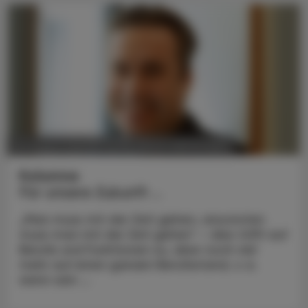
POLITIK, RECHT, WIRTSCHAFT
25. August 2025
Kolumne
Für unsere Zukunft ...
„Man muss mit der Zeit gehen, ansonsten
muss man mit der Zeit gehen“ – dies trifft auf
Berufe und Funktionen zu, aber noch viel
mehr auf einen ganzen Berufsstand, v. a.
wenn sein ...