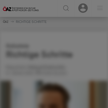
☰
USER
USER
RICHTIGE SCHRITTE
Kolumne
Richtige Schritte
Mag. pharm.
Raimund
Podroschko
12. Jänner 2024
Artikel drucken