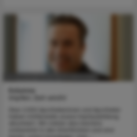
POLITIK, RECHT, WIRTSCHAFT
02. Juni 2025
Kolumne
Impfen: Zeit wird’s!
Über 2.500 Apothekerinnen und Apotheker
haben mittlerweile unsere Impfausbildung
absolviert. Wir stehen also bestens
vorbereitet in den Startlöchern und sind
bereit, sofort loszulegen. Und ...