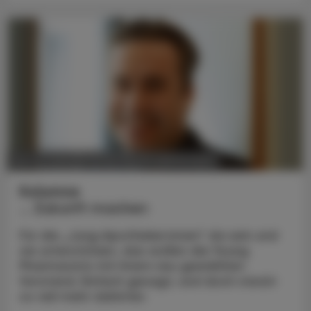
POLITIK, RECHT, WIRTSCHAFT
28. Juli 2025
Kolumne
... Zukunft machen
Für die „Jung-Apotheker:innen“ da sein und
sie unterstützen, das wollen die Young
Pharmacists mit ihrem neu gewählten
Vorstand. Einfach gesagt, und doch steckt
so viel mehr dahinter.