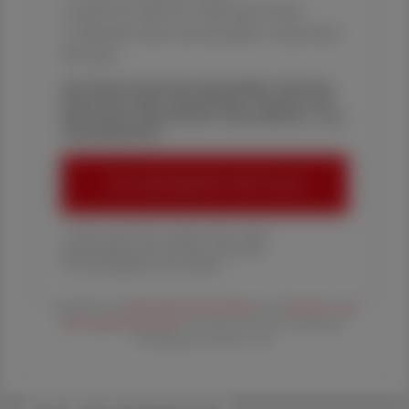
✔ gratis für alle Print-Abonnent:innen
✔ Überblick über die aktuellen Couponing-
Aktionen
Die Österreichische Apotheker-Zeitung
informiert über spannende Themen aus
Pharmazie, Wirtschaft, Gesundheits- und
Standespolitik.
ÖAZ-ABONNEMENT BESTELLEN
1 Jahr um € 179,– (exkl. UST. zzgl.
Versandkosten) für Ihre ÖAZ als
Printausgabe und Online
Es gelten die
AGB
,
Datenschutzrichtline
und
Versand- und
Zahlungsbedingungen
der Österreichische Apotheker-
Verlagsgesellschaft m.b.H.