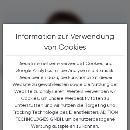
Information zur Verwendung
von Cookies
Diese Internetseite verwendet Cookies und
POLITIK, RECHT, WIRTSCHAFT
Google Analytics für die Analyse und Statistik.
15. Dezember 2025
Diese dienen dazu, die Funktionalität dieser
Kolumne
Website zu gewährleisten sowie die Nutzung der
Aspirantenkurs neu
Website zu analysieren. Weiters verwenden wir
Cookies, um unsere Werbeaktivitäten zu
Eine effektive Ausbildung muss sich den
unterstützen und wir nutzen die Targeting und
Anforderungen, die dann der Beruf mit sich
Tracking Technologie des Dienstleisters ADITION
bringt, immer wieder anpassen.
TECHNOLOGIES GMBH, um benutzerbezogene
Werbung ausspielen zu können.