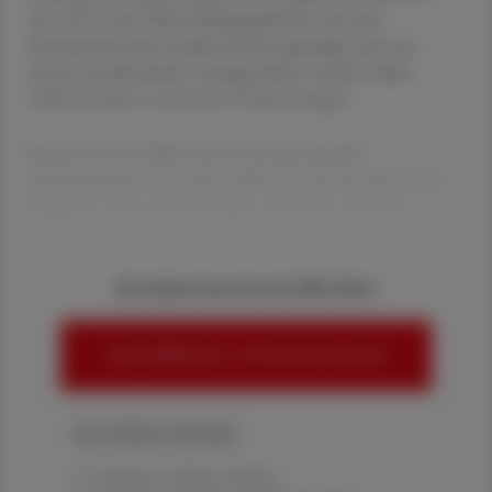
wie z. B. in den Wirtschaftsgesprächen mit dem
Dachverband der Sozialversicherungsträger, die nun
weiter mit aller Kraft vorangetrieben werden sollen.
Dafür braucht es intensive Vorbereitungen.
Serzeit sind wir dabei, uns in entsprechenden
Arbeitsgruppen neu aufzustellen, um die Kompetenzen
möglichst sinnvoll aufzuteilen. Ich werde mich mit
Sie haben bereits ein ÖAZ-Abo?
HIER ANMELDEN, UM WEITERZULESEN
Ihre Online-Vorteile:
✔ exklusive Online-Inhalte