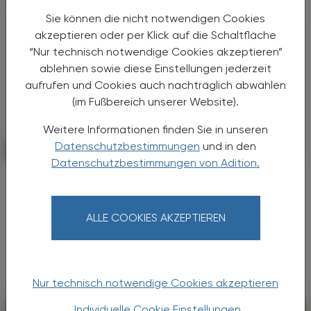
Sie können die nicht notwendigen Cookies
akzeptieren oder per Klick auf die Schaltfläche
“Nur technisch notwendige Cookies akzeptieren”
ablehnen sowie diese Einstellungen jederzeit
aufrufen und Cookies auch nachträglich abwählen
(im Fußbereich unserer Website).
Weitere Informationen finden Sie in unseren
Datenschutzbestimmungen
und in den
POLITIK, RECHT, WIRTSCHAFT
17. November 2025
Datenschutzbestimmungen von Adition.
Kolumne
Alternativen schaffen
ALLE COOKIES AKZEPTIEREN
Europäische wie außereuropäische
Entwicklungen schlagen in ihren Auswirkungen
immer rascher auch in Österreich auf.
Nur technisch notwendige Cookies akzeptieren
Individuelle Cookie Einstellungen