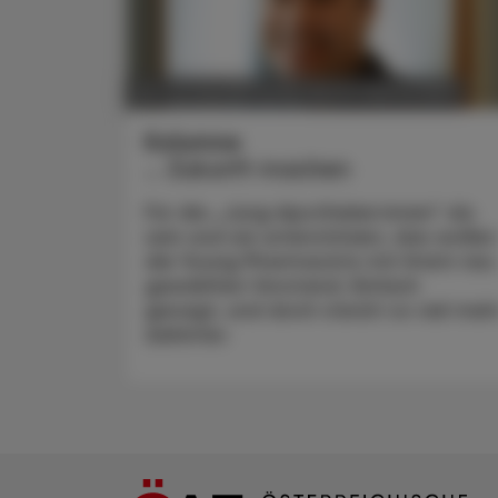
POLITIK, RECHT, WIRTSCHAFT
28. Juli 2025
Kolumne
... Zukunft machen
Für die „Jung-Apotheker:innen“ da
sein und sie unterstützen, das wollen
die Young Pharmacists mit ihrem neu
gewählten Vorstand. Einfach
gesagt, und doch steckt so viel meh
dahinter.