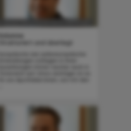
POLITIK, RECHT, WIRTSCHAFT
0. Oktober 2025
Kolumne
Strukturiert und überlegt
Europäische wie außereuropäische
Entwicklungen schlagen in ihren
Auswirkungen immer rascher auch in
Österreich auf. Umso wichtiger ist es
für uns Apotheker:innen, uns mit den
..