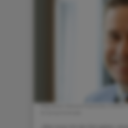
Mag. pharm. Raimund Podroschko, Präsident
© Gerhard Schmolke
„Man muss mit der Zeit gehen, ans