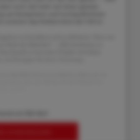
, aber noch viel mehr auf einen ganzen
ing auf Kompetenz und hochqualitativen
ei unserem Apothekerstand der Fall ist.
Angebote zu formulieren und zu definieren. Denn nur
n Kraft des Faktischen“ – selbst bestimmen, in
Dazu braucht es innovative Projekte mit hohem
en und Strategien für deren Umsetzung.
 uns Apotheker:innen zu erarbeiten, haben wir vor
gestartet, das zum Ziel hat, für die Zukunft der
zesse und Di
bereits ein ÖAZ-Abo?
EN, UM WEITERZULESEN