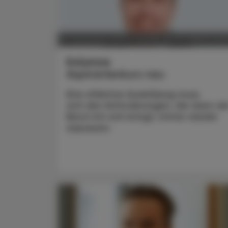
POLITIK, RECHT, WIRTSCHAF
15. Dezember 2025
Kolumne
Aspirantenkurs neu
Eine effektive Ausbildung muss
sich den Anforderungen, die dann de
Beruf mit sich bringt, immer wieder
anpassen.