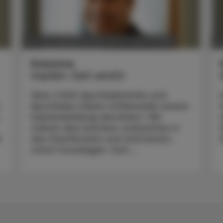
POLITIK, RECHT, WIRTSCHAFT
02. Juni 2025
10
Kolumne
Impfen: Zeit wird’s!
Über 2.500 Apothekerinnen und
Apotheker haben mittlerweile unsere
Impfausbildung absolviert. Wir
stehen also bestens vorbereitet in
r
den Startlöchern und sind bereit,
sofort loszulegen. Und ...