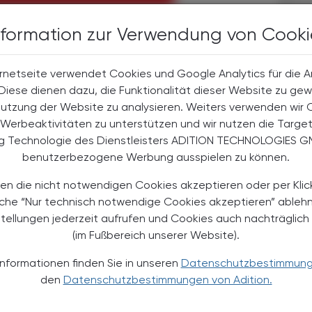
nformation zur Verwendung von Cooki
halte
rnetseite verwendet Cookies und Google Analytics für die 
t-Abonnent:innen
. Diese dienen dazu, die Funktionalität dieser Website zu gew
 aktuellen Couponing-Aktionen
Nutzung der Website zu analysieren. Weiters verwenden wir 
 Apotheker-Zeitung informiert
Werbeaktivitäten zu unterstützen und wir nutzen die Targe
men aus Pharmazie,
ng Technologie des Dienstleisters ADITION TECHNOLOGIES G
its- und Standespolitik.
benutzerbezogene Werbung ausspielen zu können.
NEMENT BESTELLEN
en die nicht notwendigen Cookies akzeptieren oder per Klic
äche “Nur technisch notwendige Cookies akzeptieren” ableh
stellungen jederzeit aufrufen und Cookies auch nachträglic
. UST. zzgl. Versandkosten) für
gabe und Online
(im Fußbereich unserer Website).
Informationen finden Sie in unseren
Datenschutzbestimmun
htline
und
Versand- und Zahlungsbedingung
Apotheker-Verlagsgesellschaft m.b.H.
den
Datenschutzbestimmungen von Adition.