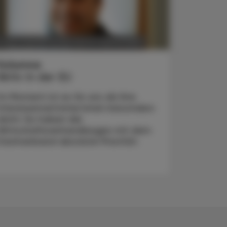
POLITIK, RECHT, WIRTSCHAFT
. März 2025
Kolumne
Aktiv in der EU
Im Moment ist es für uns als Ihre
Interessenvertreter:innen besonders
dicht: So haben die
Wirtschaftsverhandlungen mit dem
Dachverband absolute Priorität.