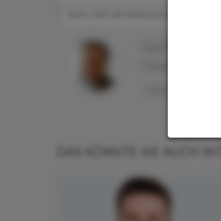
#AUS- UND WEITERBILDUNG
Mag. pharm.
Raimund
Präsident des VAAÖ -
1. Vizepräsident der
DAS KÖNNTE SIE AUCH IN