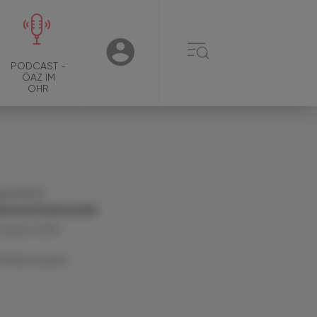
☰
USER
PODCAST -
ÖAZ IM
OHR
g. pharm.
imund Podroschko
 August 2025
Artikel drucken