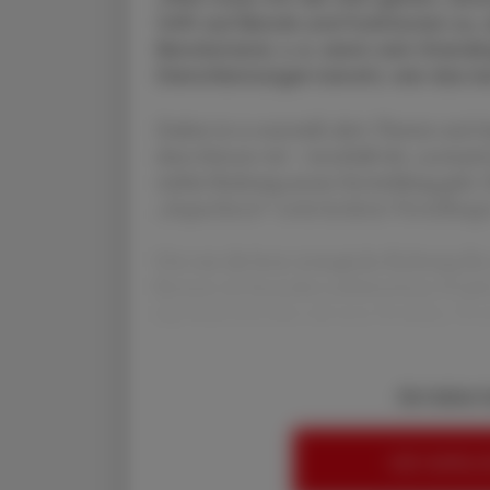
trifft auf Berufe und Funktionen zu
Berufsstand, v. a. wenn sein Stand
Dienstleistungen beruht, wie das b
Zudem ist es essenziell, aktiv Themen und 
dann können wir – innerhalb der „normative
welche Richtung unsere Entwicklung geht. 
„Impactfactor“ sowie konkrete Vorstellung
Um nun die beste strategische Richtung für
Kurzem ein besonders ambitioniertes Projekt 
Apothekenbetriebe relevante Produkte, Pro
Sie haben 
HIER ANMELD