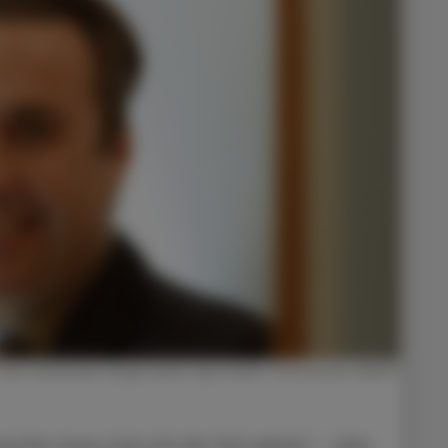
 des Verbandes Angestellter Apotheker Österreichs (VAAÖ)
onsten muss man mit der Zeit gehen“ – dies