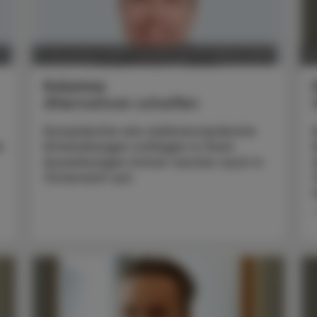
T
POLITIK, RECHT, WIRTSCHAFT
17. November 2025
2
Kolumne
Alternativen schaffen
Europäische wie außereuropäische
r
Entwicklungen schlagen in ihren
Auswirkungen immer rascher auch in
Österreich auf.
.