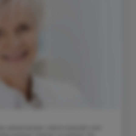
elen arbeitsreichen Jahren beendet man
nftig anderen Themen zu widmen. Ein