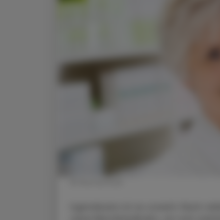
© Shutterstock
Irgendwann ist es soweit: Nach vi
seine Berufslaufbahn, um sich zukü