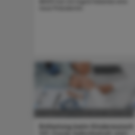
(BiVÖ) hat mit Ingrid Halamka eine
neue Präsidentin.
POLITIK, RECHT, WIRTSCHAFT
04. August 2026
Entlastung beim Kinderwunsch
IVF-Fonds Selbstbehalt sinkt