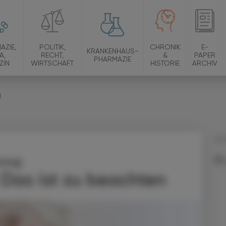
AZIE,
POLITIK,
CHRONIK
E-
KRANKENHAUS-
A,
RECHT,
&
PAPER
PHARMAZIE
ZIN
WIRTSCHAFT
HISTORIE
ARCHIV
N
23.
tung
 Das ist zu beachten