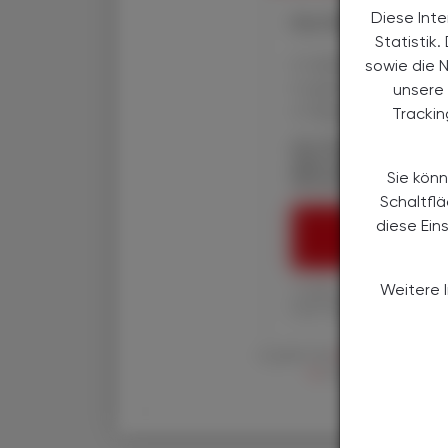
Diese Inte
Ihre Online-Vorteile:
Statistik
✔ exklusive Online-In
sowie die 
✔ gratis für alle Prin
unsere 
✔ Überblick über die
Tracki
Die Österreichische
über spannende The
Sie könn
Wirtschaft, Gesundhe
Schaltfl
diese Ein
ÖAZ-ABON
Weitere 
1 Jahr um € 179,– (exkl
Ihre ÖAZ als Printaus
Es gelten die
AGB
,
Datenschutzric
en
der Österreichische 