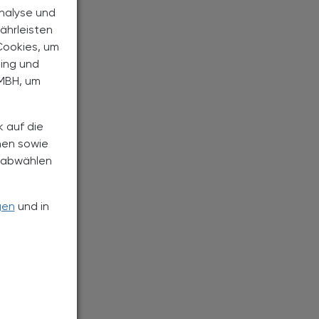
Analyse und
ährleisten
Cookies, um
ting und
MBH, um
k auf die
nen sowie
h abwählen
gen
und in