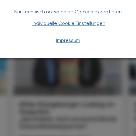
Nur technisch notwendige Cookies akzeptieren
TERESSIEREN
Individuelle Cookie Einstellungen
Impressum
POLITIK, RECHT, WIRTSCHAFT
05. August 2026
0
Ulrike Königsberger-Ludwig im
Gespräch
„Apotheker sind unverzichtbare
Gesundheitsexperten“