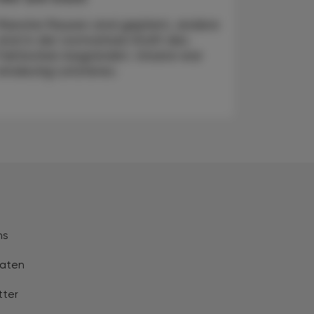
Manche Pausen sind geplant, andere
sind in der normativen Kraft des
Faktischen begründet. Unsere war
eindeutig Letzteres.
ns
aten
tter