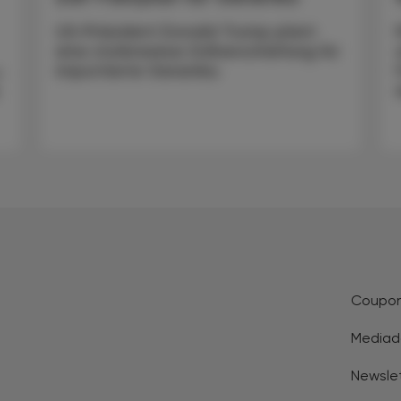
US-Präsident Donald Trump plant
eine stufenweise Zollverschärfung für
importierte Generika.
-
5
Coupo
Mediad
Newsle