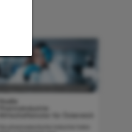
POLITIK, RECHT, WIRTSCHAFT
5. August 2026
Studie
Pharmaindustrie:
Wirtschaftsmotor für Österreich
Die pharmazeutische Industrie habe