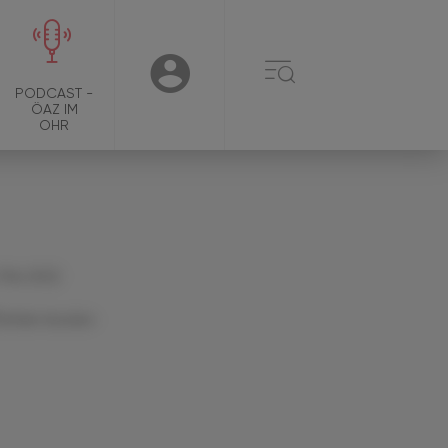
☰
USER
PODCAST -
ÖAZ IM
OHR
 Mai 2022
Artikel drucken