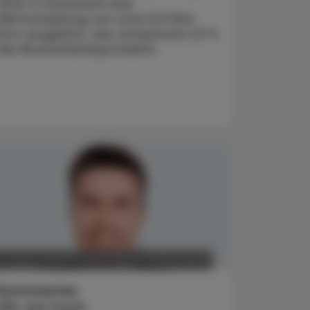
2024 in Österreich eine
Wertschöpfung von rund 12,9 Mrd.
Euro ausgelöst, das entspreche 2,9 %
des Bruttoinlandsprodukts.
POLITIK, RECHT, WIRTSCHAFT
4. August 2026
Kommentar
We are back