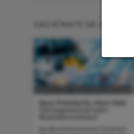
DAS KÖNNTE SIE AUCH IN
POLITIK, RECHT, WIRTSCHAFT
05. August 2026
Neue Präsidentin, klare Ziele
Führungswechsel beim
Biosimilarsverband
Der Biosimilarsverband Österreich