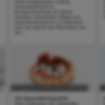
Ulrike Königsberger-Ludwig,
Staatssekretärin im
Bundesministerium für Arbeit,
Soziales, Gesundheit, Pflege und
Konsumentenschutz, im Gespräch
über die Zukunft der Pharmazie und
die ...
POLITIK, RECHT, WIRTSCHAFT
04. August 2026
0
US-Gesundheitspolitik
Zoll-Fahrplan für Generika