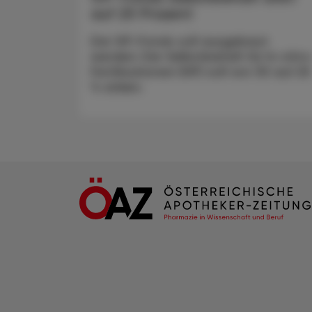
auf 25 Prozent
Der IVF-Fonds soll ausgebaut
werden: Der Selbstbehalt für In-vitro
Fertilisationen (IVF) soll von 30 auf 2
% sinken.