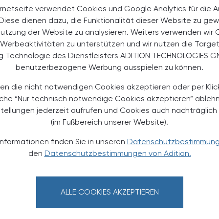
rnetseite verwendet Cookies und Google Analytics für die 
. Diese dienen dazu, die Funktionalität dieser Website zu gew
halte
Nutzung der Website zu analysieren. Weiters verwenden wir 
t-Abonnent:innen
Werbeaktivitäten zu unterstützen und wir nutzen die Targe
 aktuellen Couponing-Aktionen
ng Technologie des Dienstleisters ADITION TECHNOLOGIES G
benutzerbezogene Werbung ausspielen zu können.
 Apotheker-Zeitung informiert
men aus Pharmazie,
en die nicht notwendigen Cookies akzeptieren oder per Klic
its- und Standespolitik.
äche “Nur technisch notwendige Cookies akzeptieren” ableh
stellungen jederzeit aufrufen und Cookies auch nachträglic
NEMENT BESTELLEN
(im Fußbereich unserer Website).
Informationen finden Sie in unseren
Datenschutzbestimmun
. UST. zzgl. Versandkosten) für
gabe und Online
den
Datenschutzbestimmungen von Adition.
htline
und
Versand- und Zahlungsbedingung
Apotheker-Verlagsgesellschaft m.b.H.
ALLE COOKIES AKZEPTIEREN