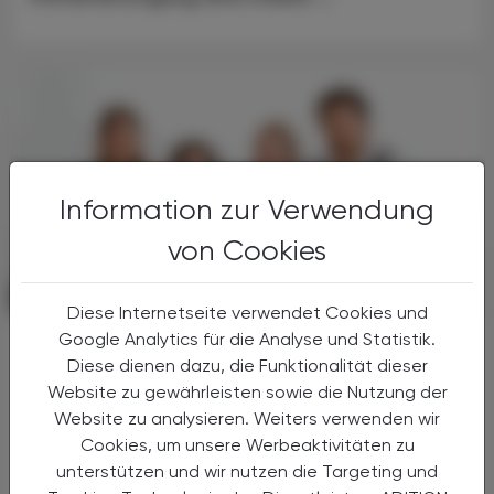
Information zur Verwendung
von Cookies
POLITIK, RECHT, WIRTSCHAFT
06. August 2026
Diese Internetseite verwendet Cookies und
Google Analytics für die Analyse und Statistik.
Starke „Junge“ im VAAÖ
Diese dienen dazu, die Funktionalität dieser
Generationendialog als bewusstes
Website zu gewährleisten sowie die Nutzung der
Prinzip
Website zu analysieren. Weiters verwenden wir
Vier Austrian Young Pharmacists im VAAÖ-
Cookies, um unsere Werbeaktivitäten zu
Vorstand - ein starkes Zeichen und ein
unterstützen und wir nutzen die Targeting und
Versprechen für die Zukunft.