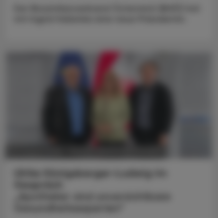
Der Biosimilarsverband Österreich (BiVÖ) hat
mit Ingrid Halamka eine neue Präsidentin.
POLITIK, RECHT, WIRTSCHAFT
05. August 2026
Ulrike Königsberger-Ludwig im
Gespräch
„Apotheker sind unverzichtbare
Gesundheitsexperten“