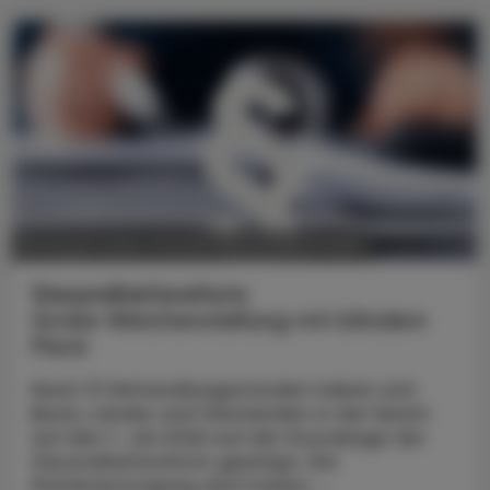
POLITIK, RECHT, WIRTSCHAFT
06. August 2026
Gesundheitsreform
Große Weichenstellung mit blindem
Fleck
Nach 13 Verhandlungsstunden haben sich
Bund, Länder und Gemeinden in der Nacht
auf den 1. Juli 2026 auf die Grundzüge der
Gesundheitsreform geeinigt. Die
Primärversorgung wird massiv ...