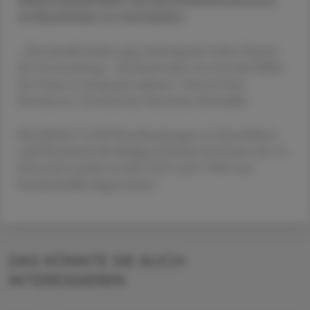
Wahrscheinlichkeit als Nichtteilnehmerinnen,
an Brustkrebs zu versterben.
„Die aktuelle Studie zeigt eindeutig den hohen Nutzen
der Untersuchung – die derzeit aber nur etwa die Hälfte
der Frauen in Anspruch nehmen“, betont Gerd
Nettekoven, Vorstand der Deutschen Krebshilfe.
Mit jährlich 74.500 Neuerkrankungen in Deutschland
stellt Brustkrebs die häufigste Krebsart bei Frauen dar. In
Österreich wurden im Jahr 2023 rund 7.000 neue
Brustkrebsfälle diagnostiziert.
DAS KÖNNTE SIE AUCH
INTERESSIEREN