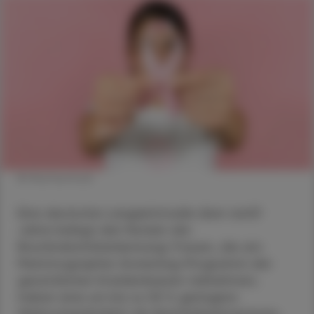
© Shutterstock
Eine deutsche Langzeitstudie über zwölf
Jahre belegt den Nutzen der
Brustkrebsfrüherkennung: Frauen, die am
Mammographie-Screening-Programm der
gesetzlichen Krankenkassen teilnehmen,
haben eine um bis zu 30 % geringere