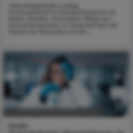
Ulrike Königsberger-Ludwig,
Staatssekretärin im Bundesministerium für
Arbeit, Soziales, Gesundheit, Pflege und
Konsumentenschutz, im Gespräch über die
Zukunft der Pharmazie und die ...
POLITIK, RECHT, WIRTSCHAFT
05. August 2026
Studie
Pharmaindustrie: Wirtschaftsmotor für