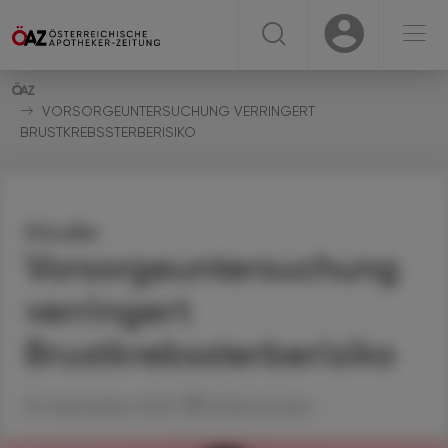
☰
USER
USER
VORSORGEUNTERSUCHUNG VERRINGERT
BRUSTKREBSSTERBERISIKO
Studie
Vorsorgeuntersuchung
verringert
Brustkrebssterberisiko
06. September 2025
Artikel drucken