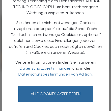
Tracking Technologie des Dienstleisters ADITION
TECHNOLOGIES GMBH, um benutzerbezogene
Werbung ausspielen zu können.
Sie können die nicht notwendigen Cookies
akzeptieren oder per Klick auf die Schaltfläche
“Nur technisch notwendige Cookies akzeptieren”
ablehnen sowie diese Einstellungen jederzeit
aufrufen und Cookies auch nachträglich abwählen
(im Fußbereich unserer Website).
Weitere Informationen finden Sie in unseren
POLITIK, RECHT, WIRTSCHAFT
06. August 2026
Datenschutzbestimmungen
und in den
Datenschutzbestimmungen von Adition.
Japanische Delegation zu Gast im
Apothekerhaus
Internationaler Erfahrungsaustausch
ALLE COOKIES AKZEPTIEREN
Ob Digitalisierung oder
Medikationsmanagement,
Gesundheitsprävention oder die Rolle von