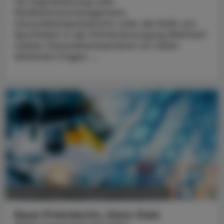
Ob Digitalisierung oder
Medikationsmanagement,
Gesundheitsprävention oder die Rolle von
Apotheken in der Primärversorgung Weltweit
stehen Gesundheitssysteme vor vielen
ähnlichen Fragen. ...
POLITIK, RECHT, WIRTSCHAFT
05. August 2026
Neue Präsidentin, klare Ziele