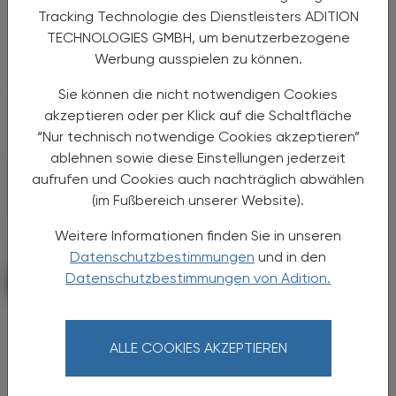
auf den 1. Juli 2026 auf die Grundzüge der
Tracking Technologie des Dienstleisters ADITION
Gesundheitsreform geeinigt. Die
TECHNOLOGIES GMBH, um benutzerbezogene
Primärversorgung wird massiv ...
Werbung ausspielen zu können.
Sie können die nicht notwendigen Cookies
akzeptieren oder per Klick auf die Schaltfläche
“Nur technisch notwendige Cookies akzeptieren”
ablehnen sowie diese Einstellungen jederzeit
aufrufen und Cookies auch nachträglich abwählen
(im Fußbereich unserer Website).
Weitere Informationen finden Sie in unseren
Datenschutzbestimmungen
und in den
Datenschutzbestimmungen von Adition.
POLITIK, RECHT, WIRTSCHAFT
06. August 2026
Starke „Junge“ im VAAÖ
Generationendialog als bewusstes
ALLE COOKIES AKZEPTIEREN
Prinzip