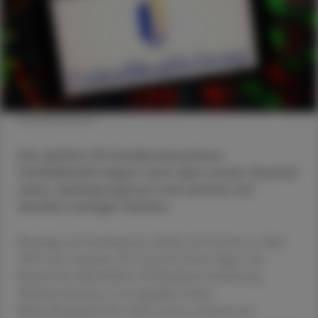
© Shutterstock
Der größte US-Krankenversicherer
UnitedHealth kappt nach dem ersten Quartal
seine Jahresprognose und rechnet mit
deutlich weniger Gewinn.
Bereinigt um Sonderposten dürfte der Gewinn je Aktie
2025 nun zwischen 22,9 und 23,3 Euro liegen. Im
Bereich der öffentlichen US-Krankenversicher­ung
Medicare komme es zu ungeplant hoher
Behandlungsaktivität, hieß es unter anderem zur