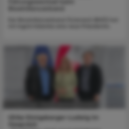
Führungswechsel beim
Biosimilarsverband
Der Biosimilarsverband Österreich (BiVÖ) hat
mit Ingrid Halamka eine neue Präsidentin.
POLITIK, RECHT, WIRTSCHAFT
05. August 2026
Ulrike Königsberger-Ludwig im
Gespräch