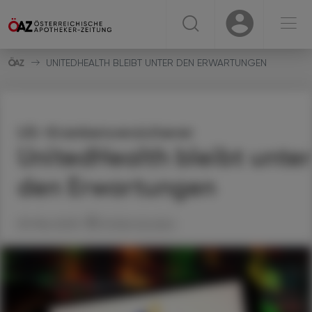
☰
USER
USER
UNITEDHEALTH BLEIBT UNTER DEN ERWARTUNGEN
US-Krankenversicherer
UnitedHealth bleibt unter
den Erwartungen
09. Mai 2025
Artikel drucken