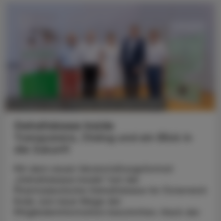
POLITIK, RECHT, WIRTSCHAFT
07. August 2026
Gehaltskasse Inside
Transparenz, Dialog und ein Blick in
die Zukunft
Mit dem neuen Veranstaltungsformat
„Gehaltskasse Inside“ hat die
Pharmazeutische Gehaltskasse für Österreich
Ende Juni neue Wege der
Mitgliederinformation beschritten. Nach der