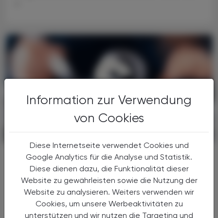
...
Information zur Verwendung
von Cookies
POLITIK, RECHT, WIRTSCHAFT
06. August 2026
Diese Internetseite verwendet Cookies und
Gesundheitsreform
Google Analytics für die Analyse und Statistik.
Große Weichenstellung mit blindem
Diese dienen dazu, die Funktionalität dieser
Fleck
Website zu gewährleisten sowie die Nutzung der
Website zu analysieren. Weiters verwenden wir
Nach 13 Verhandlungsstunden haben sich
Cookies, um unsere Werbeaktivitäten zu
Bund, Länder und Gemeinden in der Nacht
unterstützen und wir nutzen die Targeting und