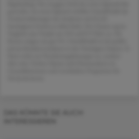
Begründung. Das sei gegen Ende des ersten Quartals klar
geworden. Im ersten Quartal verfehlte UnitedHealth die
Gewinnschätzungen der Analysten mit € 6,20
bereinigtem Gewinn je Aktie leicht. Der Umsatz zog im
Vergleich zum Vorjahr um 10 % auf € 97 Mrd. an. Die
Kosten stiegen um gut 9 %. UnitedHealth ist der größte
private Krankenversicherer in den Vereinigten Staaten. Er
bietet nicht nur Versicherungsleistungen an, sondern
über seine Tochter Optum auch Datenanalysen im
Gesundheitswesen und verschiedene Programme für
Pensionist:innen.
DAS KÖNNTE SIE AUCH
INTERESSIEREN