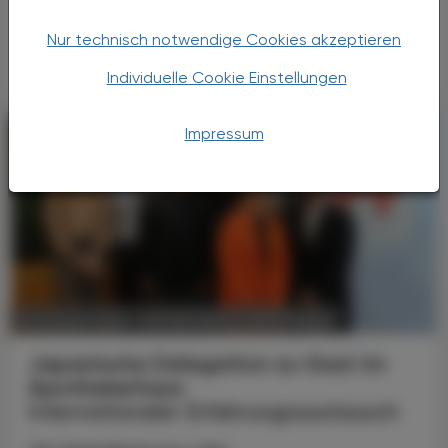
Vier Austrian Young Pharmacists im VAAÖ-
Vorstand - ein starkes Zeichen und ein
Nur technisch notwendige Cookies akzeptieren
Versprechen für die Zukunft.
Individuelle Cookie Einstellungen
Impressum
POLITIK, RECHT, WIRTSCHAFT
06. August 2026
Japanische Delegation zu Gast im
Apothekerhaus
Internationaler Erfahrungsaustausch