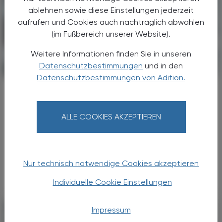
ablehnen sowie diese Einstellungen jederzeit
aufrufen und Cookies auch nachträglich abwählen
(im Fußbereich unserer Website).
Weitere Informationen finden Sie in unseren
Datenschutzbestimmungen
und in den
POLITIK, RECHT, WIRTSCHAFT
05. August 2026
Datenschutzbestimmungen von Adition.
Studie
Pharmaindustrie: Wirtschaftsmotor für
Österreich
ALLE COOKIES AKZEPTIEREN
Die pharmazeutische Industrie habe 2024 in
Österreich eine Wertschöpfung von rund 12,9
Mrd. Euro ausgelöst, das entspreche 2,9 %
Nur technisch notwendige Cookies akzeptieren
des Bruttoinlandsprodukts.
Individuelle Cookie Einstellungen
Impressum