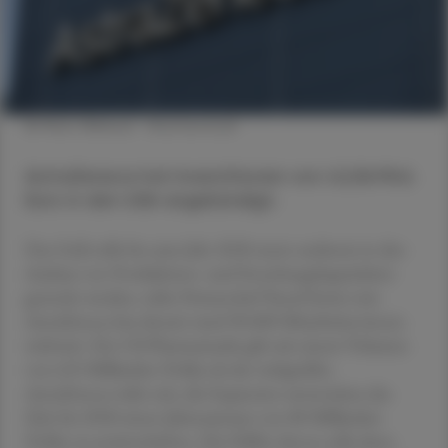
© Mats Wiklund / Shutterstuck
AstraZeneca hat Investitionen von 42,86 Mrd.
Euro in den USA angekündigt.
Das Geld solle bis zum Jahr 2030 unter anderem in den
Ausbau von Produktions- und Forschungskapazitäten
gesteckt werden, teilte Firmenchef Pascal Soriot mit.
AstraZeneca hat derzeit rund 90.000 Mitarbeiter:innen
weltweit. Der US-Pharmamarkt gilt mit einem Volumen
von 635 Milliarden Dollar als der weltgrößte.
AstraZeneca teilte mit, die Expansion unterstütze das
Ziel, bis 2030 einen Jahresumsatz von 80 Milliarden
Dollar zu erwirtschaften. Die Hälfte davon solle dann