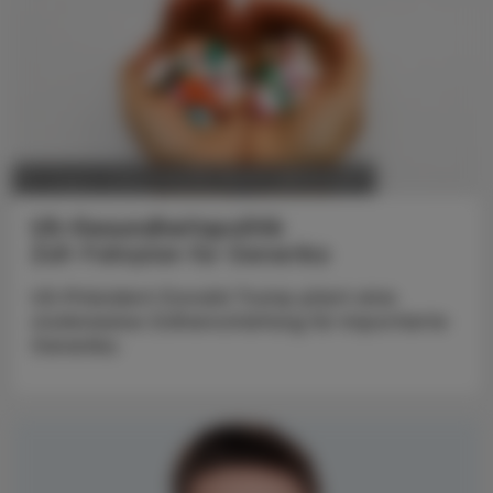
POLITIK, RECHT, WIRTSCHAFT
04. August 2026
US-Gesundheitspolitik
Zoll-Fahrplan für Generika
US-Präsident Donald Trump plant eine
stufenweise Zollverschärfung für importierte
Generika.