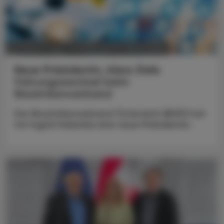
POLITIK, RECHT, WIRTSCHAFT
05. August 2026
Neue Präsidentin, klare Ziele
Führungswechsel beim
Biosimilarsverband
Der Biosimilarsverband Österreich (BiVÖ) hat
mit Ingrid Halamka eine neue Präsidentin.