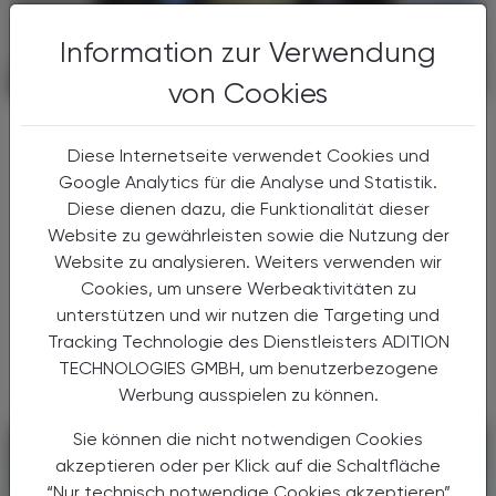
Information zur Verwendung
POLITIK, RECHT, WIRTSCHAFT
05. August 2026
von Cookies
Ulrike Königsberger-Ludwig im
Gespräch
Diese Internetseite verwendet Cookies und
„Apotheker sind unverzichtbare
Google Analytics für die Analyse und Statistik.
Gesundheitsexperten“
Diese dienen dazu, die Funktionalität dieser
Website zu gewährleisten sowie die Nutzung der
Ulrike Königsberger-Ludwig,
Website zu analysieren. Weiters verwenden wir
Staatssekretärin im Bundesministerium für
Cookies, um unsere Werbeaktivitäten zu
Arbeit, Soziales, Gesundheit, Pflege und
unterstützen und wir nutzen die Targeting und
Konsumentenschutz, im Gespräch über die
Tracking Technologie des Dienstleisters ADITION
Zukunft der Pharmazie und die ...
TECHNOLOGIES GMBH, um benutzerbezogene
Werbung ausspielen zu können.
Sie können die nicht notwendigen Cookies
akzeptieren oder per Klick auf die Schaltfläche
“Nur technisch notwendige Cookies akzeptieren”