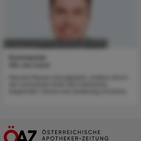
POLITIK, RECHT, WIRTSCHAFT
04. August 2026
Kommentar
We are back
Manche Pausen sind geplant, andere sind in
der normativen Kraft des Faktischen
begründet. Unsere war eindeutig Letzteres.