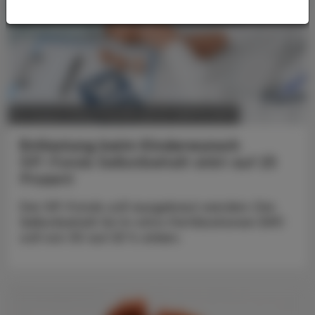
POLITIK, RECHT, WIRTSCHAFT
04. August 2026
Entlastung beim Kinderwunsch
IVF-Fonds Selbstbehalt sinkt auf 25
Prozent
Der IVF-Fonds soll ausgebaut werden: Der
Selbstbehalt für In-vitro-Fertilisationen (IVF)
soll von 30 auf 25 % sinken.