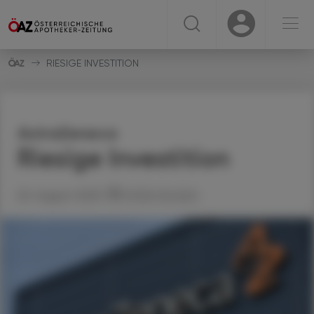
☰
USER
USER
RIESIGE INVESTITION
AstraZeneca
Riesige Investition
20. August 2025
Artikel drucken