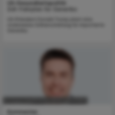
US-Gesundheitspolitik
Zoll-Fahrplan für Generika
US-Präsident Donald Trump plant eine
stufenweise Zollverschärfung für importierte
Generika.
POLITIK, RECHT, WIRTSCHAFT
04. August 2026
Kommentar