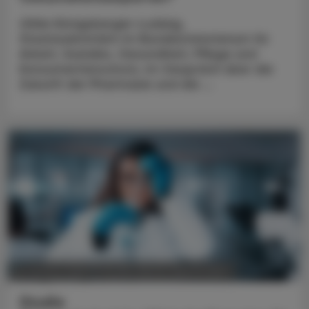
Ulrike Königsberger-Ludwig,
Staatssekretärin im Bundesministerium für
Arbeit, Soziales, Gesundheit, Pflege und
Konsumentenschutz, im Gespräch über die
Zukunft der Pharmazie und die ...
POLITIK, RECHT, WIRTSCHAFT
05. August 2026
Studie