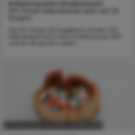
Entlastung beim Kinderwunsch
IVF-Fonds Selbstbehalt sinkt auf 25
Prozent
Der IVF-Fonds soll ausgebaut werden: Der
Selbstbehalt für In-vitro-Fertilisationen (IVF)
soll von 30 auf 25 % sinken.
POLITIK, RECHT, WIRTSCHAFT
04. August 2026