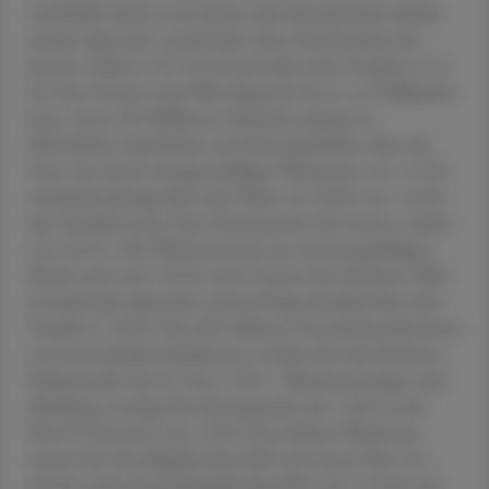
und bleibt damit etwas hinter dem Krankenhaus-Markt
zurück, liegt aber sowohl über dem Durchschnitt der
letzten 4 Jahre (+8,7 %) als auch über dem Vorjahr (+7,9
%). Der Umsatz nach Wert liegt hier bei ca. 4,5 Milliarden
Euro. Etwa 225 Millionen Einheiten gingen in
öffentlichen Apotheken und Hausapotheken über die
Tara, was einem mengenmäßigen Wachstum von +1,3 %
entspricht (knapp über dem Wert von 2023 von +1,0 %,
aber deutlich unter dem Durchschnitt der letzten 4 Jahre
von 2,6 % ). Die Wachstumsrate im erstattungsfähigen
Markt weist mit +9,5 % nach Umsatz den höchsten Wert
im laufenden Jahrzehnt auf und liegt deutlich über dem
Vorjahr (+7,8 %). Die ATC-Klassen Proteinkinasehemmer
sowie Interleukin-Inhibitoren erzielen hier die höchsten
Marktanteile mit 8,7 bzw. 7,0 % – Wachstumssieger sind
allerdings sonstige Herztherapeutika mit +36 % sowie
SGLT2-Hemmer mit +33 %. Das stärkste Wachstum
weisen hier die hellgelbe Box RE2 mit einem Plus von
18,5 % sowie die dunkelgelbe Box RE1 mit +15,6 % auf.