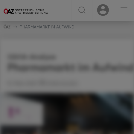
☰
USER
USER
PHARMAMARKT IM AUFWIND
IQVIA-Analyse
Pharmamarkt im Aufwind
10. März 2025
Artikel drucken