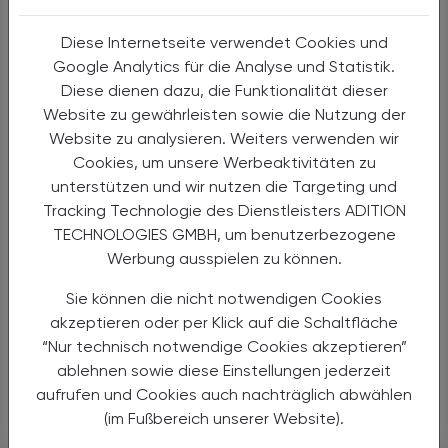
Consumer Health-Marktes entwickeln sich 2024 nach
Umsatz positiv (zwischen +1,75 % und +4,9 %), nach
Diese Internetseite verwendet Cookies und
Absatz zeigt sich ein anderer Trend (Werte zwischen -2,3
Google Analytics für die Analyse und Statistik.
% und +0,8 %). Im Bereich der freiverkäuflichen
Diese dienen dazu, die Funktionalität dieser
Arzneimittel machen rein pflanzliche Produkte nach Wert
Website zu gewährleisten sowie die Nutzung der
knapp ein Viertel aus, während nach Absatz nur ca. jedes
Website zu analysieren. Weiters verwenden wir
fünfte Präparat aus der Kategorie Phyto kommt. Im
Cookies, um unsere Werbeaktivitäten zu
Bereich der Nahrungsergänzungsmittel und
unterstützen und wir nutzen die Targeting und
Medizinprodukte sind nur knapp 10 % der Produkte auf
Tracking Technologie des Dienstleisters ADITION
rein pflanzlicher Basis. Der Marktanteil der stärksten
TECHNOLOGIES GMBH, um benutzerbezogene
OTC-Klasse nach Umsatz sind Husten- und
Werbung ausspielen zu können.
Erkältungsmittel – diese bleiben mit 24 % konstant. Die
erstmals erhobenen Eigenmarken machen in Summe nur
Sie können die nicht notwendigen Cookies
knapp 2 % des Marktes (nach Umsatz und Wert) aus, in
akzeptieren oder per Klick auf die Schaltfläche
einzelnen OTC-Klassen wie zum Beispiel
“Nur technisch notwendige Cookies akzeptieren”
Damenkosmetik oder Vitamine/Mineralstoffe liegt der
ablehnen sowie diese Einstellungen jederzeit
Anteil jedoch deutlich höher.
aufrufen und Cookies auch nachträglich abwählen
(im Fußbereich unserer Website).