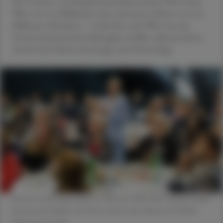
Der Umsatz von Biopharmazeutika erreicht 2024 einen
Wert von 2,6 Milliarden Euro und einen Absatz von 6,5
Millionen Einheiten – wobei hier nach Wert nur ein
Viertel auf patentfreie Biologika entfällt, während deren
Anteil nach Absatz bei knapp zwei Drittel liegt.
Beatrix Linke übernahm im Februar 2024 die Position Lead
Austria bei IQVIA und führte durch den Abend. © IQVIA/
Katharina Schiffl