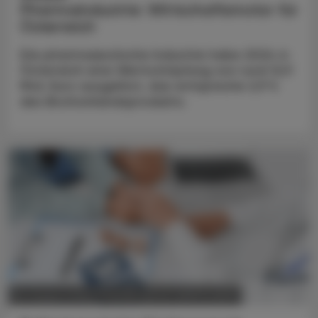
Pharmaindustrie: Wirtschaftsmotor für
Österreich
Die pharmazeutische Industrie habe 2024 in
Österreich eine Wertschöpfung von rund 12,9
Mrd. Euro ausgelöst, das entspreche 2,9 %
des Bruttoinlandsprodukts.
POLITIK, RECHT, WIRTSCHAFT
04. August 2026