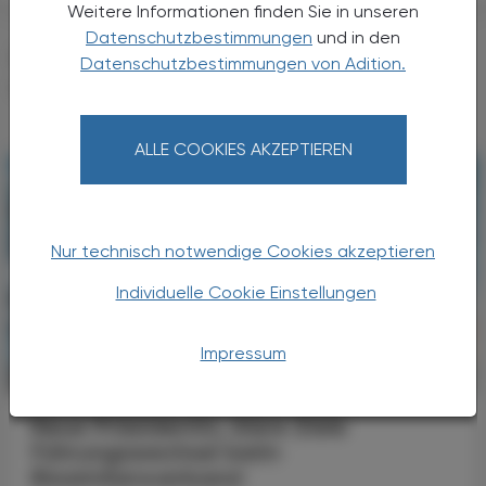
Weitere Informationen finden Sie in unseren
Datenschutzbestimmungen
und in den
DAS KÖNNTE SIE AUCH
Datenschutzbestimmungen von Adition.
INTERESSIEREN
ALLE COOKIES AKZEPTIEREN
Nur technisch notwendige Cookies akzeptieren
Individuelle Cookie Einstellungen
Impressum
POLITIK, RECHT, WIRTSCHAFT
05. August 2026
Neue Präsidentin, klare Ziele
Führungswechsel beim
Biosimilarsverband