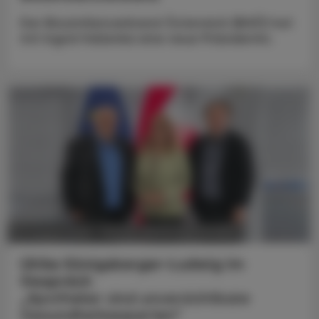
Der Biosimilarsverband Österreich (BiVÖ) hat
mit Ingrid Halamka eine neue Präsidentin.
POLITIK, RECHT, WIRTSCHAFT
05. August 2026
Ulrike Königsberger-Ludwig im
Gespräch
„Apotheker sind unverzichtbare
Gesundheitsexperten“