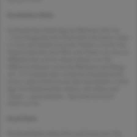
Krankenhaus-Markt
Im Krankenhaus-Markt liegt das Wachstum 2024 mit
+11,6 % knapp über dem Durchschnitt der letzten 4 Jahre
(+11 %), aber deutlich unter dem Vorjahr (+14,6 %). Der
Markt erreicht hier einen Wert nach Umsatz von etwa 2,4
Milliarden Euro und ein Absatzvolumen von 20,7
Millionen Einheiten, womit das Wachstum nach Menge
mit +5,7 % deutlich über sowohl dem Durchschnitt der
letzten 4 Jahre (2,8 %) als auch über dem Vorjahr (+3,8 %)
liegt. Der Marktanteil der stärksten ATC-Klasse nach
Umsatz – Antineoplastika – liegt bereits bei 46,4 %
(2023: 45,7 %).
Retail-Markt
Der Retail-Markt wächst 2024 nach Umsatz um +9 %