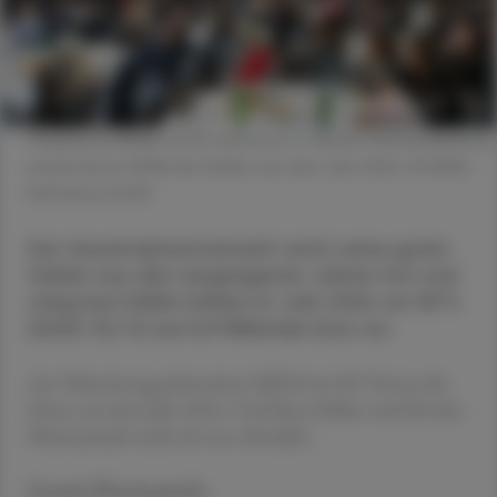
Gespannte Blicke: Im SO Vienna im 2. Wiener Gemeindebezirk
präsentierte IQVIA die Zahlen aus dem Jahr 2024. © IQVIA/
Katharina Schiffl
Der Gesamtpharmamarkt setzt seine guten
Zahlen aus den vergangenen Jahren fort und
stieg laut IQVIA-Zahlen im Jahr 2024 um 9,9 %
(2023: 10,1 %) auf 6,9 Milliarden Euro an.
Am Valentinstag präsentierte IQVIA im SO Vienna die
Daten aus dem Jahr 2024. Und diese Zahlen sind für den
Pharmamarkt mehr als nur erfreulich.
Gesamt-Pharmamarkt