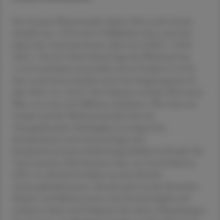
Der Gesamt-Pharmamarkt wächst 2024 nach Umsatz
deutlich um +9,9 % auf 6,9 Milliarden Euro und setzt
damit den Trend der letzten Jahre fort (2022: +9,0 %,
2023: +10,1 %). Nach Absatz liegt das Wachstum bei
+1,6 % und damit etwas höher als im Vorjahr (+1,3 %),
aber noch immer deutlich unter der Steigerungsrate im
Jahr 2022 von +8,5 %. Das Volumen erreicht 2024 einen
Wert von etwa 245 Millionen Einheiten. Wie schon im
Vorjahr sind die Wachstumstreiber hier die
Therapiebereiche Onkologika (vorwiegend im
Krankenhaus) sowie Immunologie und
Respirationssysteme (beide hauptsächlich im Retail). Die
Top-Launches 2024 kommen aber, im Unterschied zu
2023, wo alle drei Produkte aus dem Bereich
Antineoplastika kamen, diesmal auch aus den Bereichen
Muskel- und Skelettsystem sowie Stomatologika und
umfassen damit auch Präparate für seltene Erkrankungen.