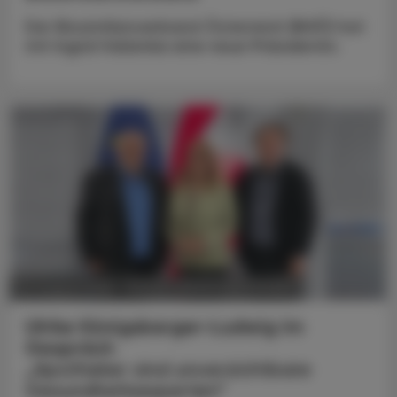
Der Biosimilarsverband Österreich (BiVÖ) hat
mit Ingrid Halamka eine neue Präsidentin.
POLITIK, RECHT, WIRTSCHAFT
05. August 2026
Ulrike Königsberger-Ludwig im
Gespräch
„Apotheker sind unverzichtbare
Gesundheitsexperten“