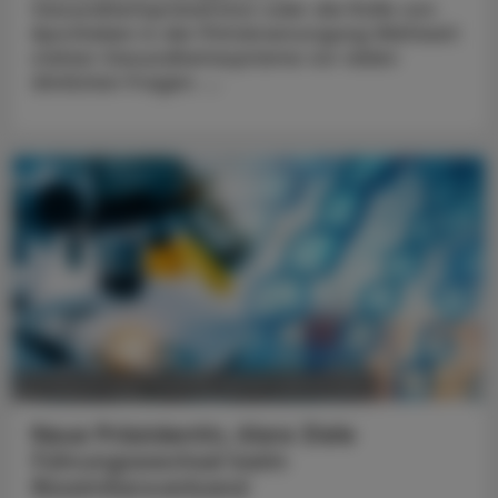
Gesundheitsprävention oder die Rolle von
Apotheken in der Primärversorgung Weltweit
stehen Gesundheitssysteme vor vielen
ähnlichen Fragen. ...
POLITIK, RECHT, WIRTSCHAFT
05. August 2026
Neue Präsidentin, klare Ziele
Führungswechsel beim
Biosimilarsverband