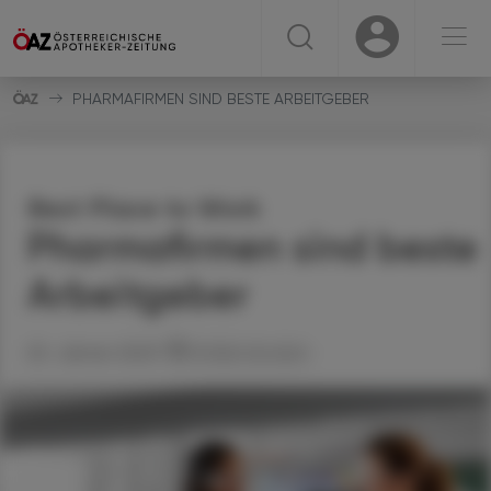
☰
USER
USER
PHARMAFIRMEN SIND BESTE ARBEITGEBER
Best Place to Work
Pharmafirmen sind beste
Arbeitgeber
20. Jänner 2023
Artikel drucken