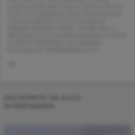
sondern auch diese durch Tools zu verbessern. Um sich
für die Liste zu qualifizieren, müssen Firmen zumindest
in einem europäischen Land als herausragender
Arbeitgeber identifiziert werden. „The Best Places to
Work“ greift hier auf eine globale Datenbank mit mehr als
25 Millionen Beschäftigten und mehrjährigen
Bewertungen der Arbeitsplatzkultur zurück.
VR
DAS KÖNNTE SIE AUCH
INTERESSIEREN