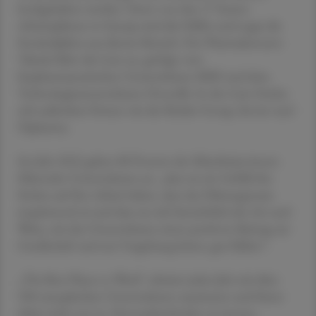
hochgehalten werden. Denn von den 17 besten
Arbeitsplätzen in Europa sind die Hälfte und sogar die
Stockerlplätze aus diesem Bereich. Der Pharmakonzern
Takeda führt die Liste an, gefolgt vom
biopharmazeutischen Unternehmen MSD und dem
Technologieunternehmen Doctolib. In der Liste finden
sich außerdem Firmen wie die Medist Group, Servier und
Dipharma.
Im Jahr 2022 gaben 88 Prozent der Mitarbeiter:innen
führender Unternehmen an, „dass sie ein Gefühl des
Stolzes auf ihre ­Arbeit haben, dass das Führungsteam
inspirierend sei und dass sie sich hinsichtlich der Art und
Weise, wie das Unternehmen einen positiven Beitrag zur
Gesellschaft und zur Umgebung leistet, gut fühlen“.
„The Best Places to Work“ arbeitet jedes Jahr mit über
500 europäischen Unternehmen zusammen und bietet
dabei nicht nur an, Personalmethoden zu messen,