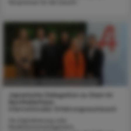
Versprechen für die Zukunft.
POLITIK, RECHT, WIRTSCHAFT
06. August 2026
Japanische Delegation zu Gast im
Apothekerhaus
Internationaler Erfahrungsaustausch
Ob Digitalisierung oder
Medikationsmanagement,