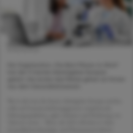
© Shutterstock
Die Organisation „The Best Places to Work“
hat die 17 besten Arbeitgeber Europas
gekürt. Die ersten drei Plätze gehen an Firmen
aus dem Gesundheitswesen.
Wer in die Liste der besten Arbeitgeber Europas möchte,
sollte auf Gemeinschaftsengagement, inspirierende
Führungsqualitäten, agiles Arbeiten und Förderung von
Talenten setzen – Werte, die 2022 offenbar in vielen
Gesundheitstechnologie- und Pharmaunternehmen