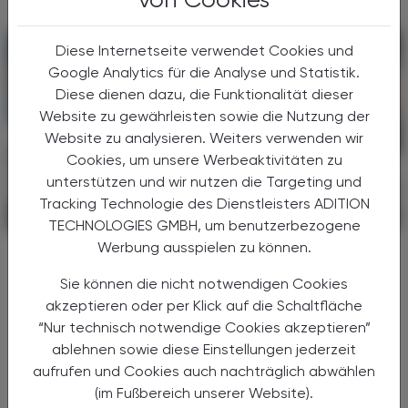
Diese Internetseite verwendet Cookies und
Google Analytics für die Analyse und Statistik.
Diese dienen dazu, die Funktionalität dieser
Website zu gewährleisten sowie die Nutzung der
Website zu analysieren. Weiters verwenden wir
Cookies, um unsere Werbeaktivitäten zu
unterstützen und wir nutzen die Targeting und
Tracking Technologie des Dienstleisters ADITION
POLITIK, RECHT, WIRTSCHAFT
06. August 2026
TECHNOLOGIES GMBH, um benutzerbezogene
Werbung ausspielen zu können.
Gesundheitsreform
Große Weichenstellung mit blindem
Sie können die nicht notwendigen Cookies
Fleck
akzeptieren oder per Klick auf die Schaltfläche
“Nur technisch notwendige Cookies akzeptieren”
Nach 13 Verhandlungsstunden haben sich
ablehnen sowie diese Einstellungen jederzeit
Bund, Länder und Gemeinden in der Nacht
aufrufen und Cookies auch nachträglich abwählen
auf den 1. Juli 2026 auf die Grundzüge der
(im Fußbereich unserer Website).
Gesundheitsreform geeinigt. Die