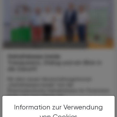
POLITIK, RECHT, WIRTSCHAFT
07. August 2026
Gehaltskasse Inside
Transparenz, Dialog und ein Blick in
die Zukunft
Mit dem neuen Veranstaltungsformat
„Gehaltskasse Inside“ hat die
Pharmazeutische Gehaltskasse für Österreich
Ende Juni neue Wege der
Mitgliederinformation beschritten. Nach der
Information zur Verwendung
...
von Cookies