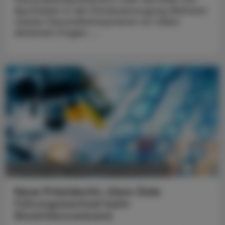
Apotheken in der Primärversorgung Weltweit
stehen Gesundheitssysteme vor vielen
ähnlichen Fragen. ...
POLITIK, RECHT, WIRTSCHAFT
05. August 2026
Neue Präsidentin, klare Ziele
Führungswechsel beim
Biosimilarsverband