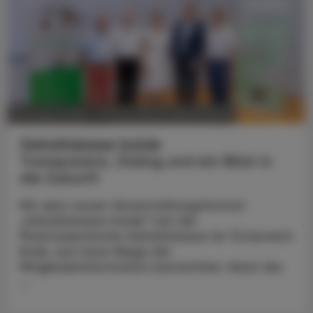
POLITIK, RECHT, WIRTSCHAFT
07. August 2026
Gehaltskasse Inside
Transparenz, Dialog und ein Blick in
die Zukunft
Mit dem neuen Veranstaltungsformat
„Gehaltskasse Inside“ hat die
Pharmazeutische Gehaltskasse für Österreich
Ende Juni neue Wege der
Mitgliederinformation beschritten. Nach der
...