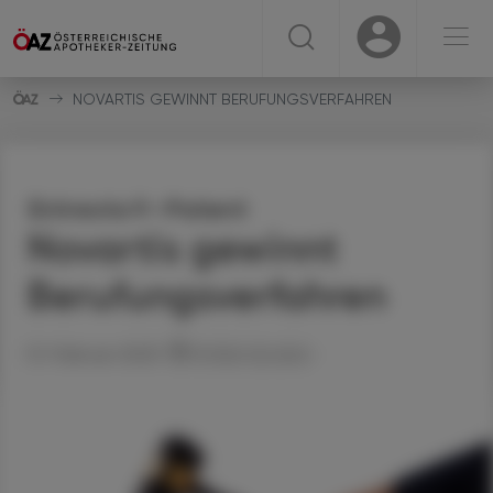
☰
USER
USER
NOVARTIS GEWINNT BERUFUNGSVERFAHREN
Entresto®-Patent
Novartis gewinnt
Berufungsverfahren
01. Februar 2025
Artikel drucken