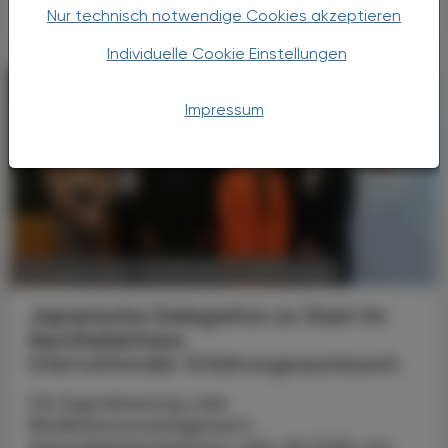
Nur technisch notwendige Cookies akzeptieren
Individuelle Cookie Einstellungen
Impressum
POLITIK, RECHT, WIRTSCHAFT
06. August 2026
Japanische Delegation zu Gast im
Apothekerhaus
Internationaler Erfahrungsaustausch
Ob Digitalisierung oder
Medikationsmanagement,
Gesundheitsprävention oder die Rolle von