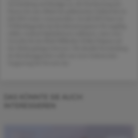
Entscheidung und kündigte an, die Durchsetzung des
Patents bis zum Ablauf der pädiatrischen Exklusivität im
Juli 2025 weiter voranzutreiben. Im Juli 2023 hatte ein
US-Bezirksgericht das Kombinationspatent für ungültig
erklärt, wodurch Spekulationen aufkamen, wann erste
Generika für das Multi-Milliarden-Dollar-Präparat auf
den Markt gelangen könnten. Die aktuelle Entscheidung
des Berufungs­gerichts stellt nun einen bedeutenden
Etappensieg für Novartis dar.
DAS KÖNNTE SIE AUCH
INTERESSIEREN