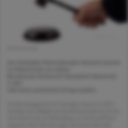
© Shutterstock
Der Schweizer Pharmakonzern Novartis konnte
im Patentstreit um seinen
Blockbuster Entresto® (Sacubitril/Valsartan)
in den
USA einen juristischen Erfolg erzielen.
Das Berufungsgericht der Vereinigten Staaten (CAFC)
bestätigte die Gültigkeit des Kombinationspatents für das
Arzneimittel, das zur Behandlung von Herzinsuffizienz
eingesetzt wird. Novartis zeigte sich erfreut über diese