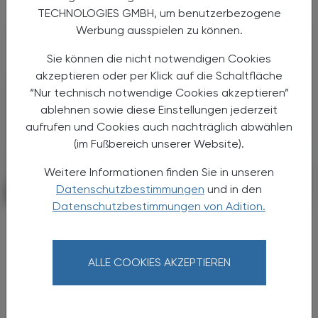
TECHNOLOGIES GMBH, um benutzerbezogene
Werbung ausspielen zu können.
Sie können die nicht notwendigen Cookies
akzeptieren oder per Klick auf die Schaltfläche
“Nur technisch notwendige Cookies akzeptieren”
ablehnen sowie diese Einstellungen jederzeit
aufrufen und Cookies auch nachträglich abwählen
(im Fußbereich unserer Website).
Weitere Informationen finden Sie in unseren
Datenschutzbestimmungen
und in den
POLITIK, RECHT, WIRTSCHAFT
06. August 2026
Datenschutzbestimmungen von Adition.
Starke „Junge“ im VAAÖ
Generationendialog als bewusstes
Prinzip
ALLE COOKIES AKZEPTIEREN
Vier Austrian Young Pharmacists im VAAÖ-
Vorstand - ein starkes Zeichen und ein
Versprechen für die Zukunft.