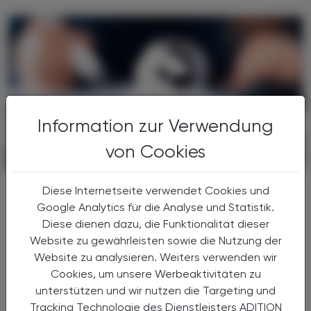
Information zur Verwendung
von Cookies
POLITIK, RECHT, WIRTSCHAFT
06. August 2026
Gesundheitsreform
Diese Internetseite verwendet Cookies und
Große Weichenstellung mit blindem
Google Analytics für die Analyse und Statistik.
Fleck
Diese dienen dazu, die Funktionalität dieser
Website zu gewährleisten sowie die Nutzung der
Nach 13 Verhandlungsstunden haben sich
Website zu analysieren. Weiters verwenden wir
Bund, Länder und Gemeinden in der Nacht
Cookies, um unsere Werbeaktivitäten zu
auf den 1. Juli 2026 auf die Grundzüge der
unterstützen und wir nutzen die Targeting und
Gesundheitsreform geeinigt. Die
Tracking Technologie des Dienstleisters ADITION
Primärversorgung wird massiv ...