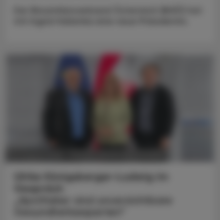
Der Biosimilarsverband Österreich (BiVÖ) hat
mit Ingrid Halamka eine neue Präsidentin.
POLITIK, RECHT, WIRTSCHAFT
05. August 2026
Ulrike Königsberger-Ludwig im
Gespräch
„Apotheker sind unverzichtbare
Gesundheitsexperten“