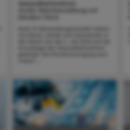
Gesundheitsreform
Große Weichenstellung mit
blindem Fleck
t
Nach 13 Verhandlungsstunden haben
sich Bund, Länder und Gemeinden in
der Nacht auf den 1. Juli 2026 auf die
Grundzüge der Gesundheitsreform
geeinigt. Die Primärversorgung wird
massiv ...
POLITIK, RECHT, WIRTSCHAFT
05. August 2026
0