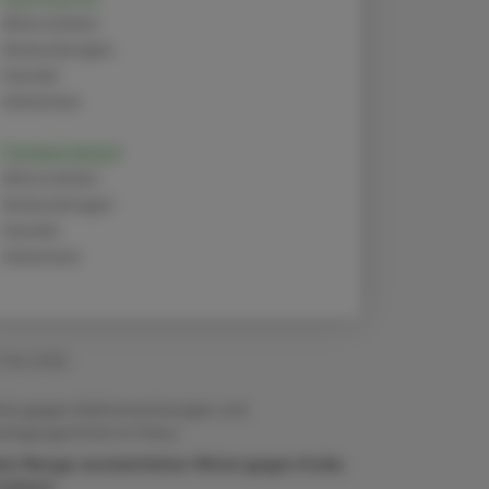
Alternativen
Anwendungen
Handel
Sicherheit
Fenbendazol
Alternativen
Anwendungen
Handel
Sicherheit
 Mai 2026
tel gegen Erektionsstörungen und
uhigungsmittel im Fokus
he Menge vermeintlicher Mittel gegen Krebs
 Umlauf