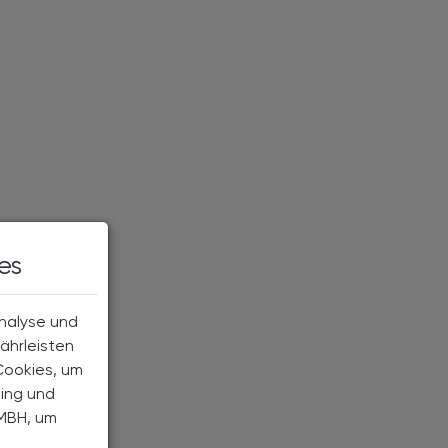
es
Analyse und
ährleisten
Cookies, um
ting und
MBH, um