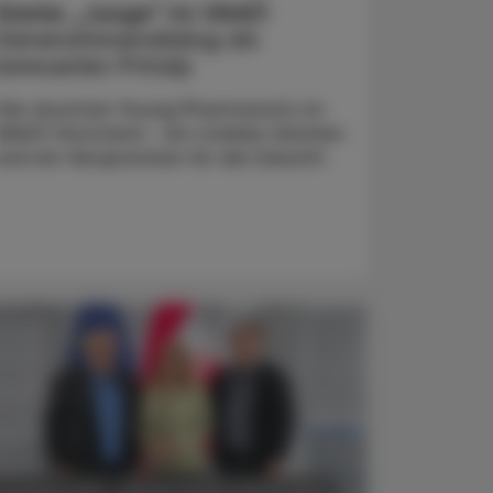
Starke „Junge“ im VAAÖ
Generationendialog als
bewusstes Prinzip
Vier Austrian Young Pharmacists im
VAAÖ-Vorstand - ein starkes Zeichen
und ein Versprechen für die Zukunft.
POLITIK, RECHT, WIRTSCHAFT
5. August 2026