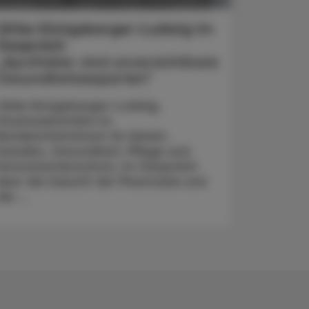
Ulrike Königsberger-Ludwig im
Gespräch
„Apotheker sind unverzichtbare
Gesundheitsexperten“
Ulrike Königsberger-Ludwig,
Staatssekretärin im
Bundesministerium für Arbeit,
Soziales, Gesundheit, Pflege und
Konsumentenschutz, im Gespräch
über die Zukunft der Pharmazie und
die ...