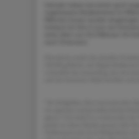
Fahnder haben bei einem groß ange
zugelassene Medikamente im Millio
Millionen Dosen wurden eingezogen,
Interpol mit Sitz in Lyon am Donne
einen Wert von 15,5 Millionen US-Dol
auch Österreich.
Hierzulande wurden laut aktuellem Produktpi
398.000 gefälschte oder illegale Medikament
verdeutliche laut Aussendung, dass Arzneimi
auch den heimischen Markt betreffen und ei
"Die Erfolgsbilanz dieser internationalen Op
wie organisiert und grenzüberschreitend kri
agieren. Und wieder ist es insbesondere der O
gezielt von diesen Banden genutzt wird. Die
Gefahrenpotenzial, da sie häufig falsche ode