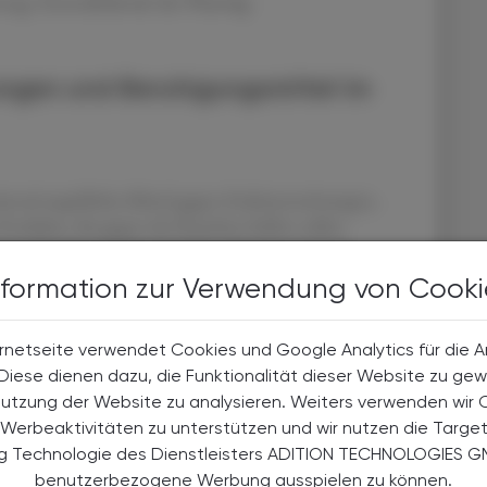
rzog, Generalsekretär der Pharmig.
ungen und Beruhigungsmittel im
tional angebliche Mittel gegen Erektionsstörungen,
Produkte, die gegen das Rauchen helfen sollen.
der bei dem von Interpol koordinierten knapp
t. Sie zerschlugen zudem 66 kriminelle Gruppen, die
nformation zur Verwendung von Cooki
ren, und nahmen Tausende Online-Seiten und Kanäle
ttler in Großbritannien, Kolumbien und Australien.
rnetseite verwendet Cookies und Google Analytics für die 
ug, sie bringen Leben in Gefahr", zitierte Interpol
. Diese dienen dazu, die Funktionalität dieser Website zu gew
r Online-Marktplätze und informelle Lieferketten
Nutzung der Website zu analysieren. Weiters verwenden wir 
 ausnutzen. Sie würden auf Menschen abzielen, die
Werbeaktivitäten zu unterstützen und wir nutzen die Targe
, doch die Konsequenzen könnten schwer und sogar
ng Technologie des Dienstleisters ADITION TECHNOLOGIES G
benutzerbezogene Werbung ausspielen zu können.