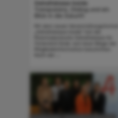
Gehaltskasse Inside
Transparenz, Dialog und ein
Blick in die Zukunft
Mit dem neuen Veranstaltungsforma
„Gehaltskasse Inside“ hat die
Pharmazeutische Gehaltskasse für
Österreich Ende Juni neue Wege der
Mitgliederinformation beschritten.
Nach der ...
POLITIK, RECHT, WIRTSCHAFT
06. August 2026