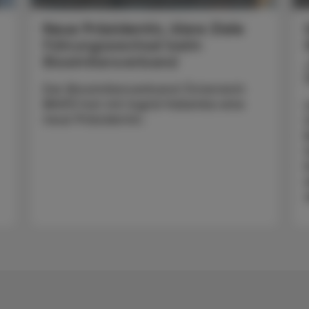
Neue Präsidentin, klare Ziele
Führungswechsel beim
Biosimilarsverband
Der Biosimilarsverband Österreich
(BiVÖ) hat mit Ingrid Halamka eine
neue Präsidentin.