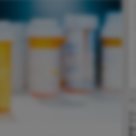
08.
Mit
Ber
Ho
im