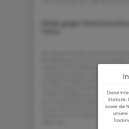
oder verunreinigt sind", sagte Alexander He
Mittel gegen Erektionsstör
Fokus
Am häufigsten fanden die Ermittler interna
Beruhigungsmittel, aber auch vermeintliche 
Insgesamt 269 Verdächtige nahmen die Fahn
zweiwöchigen Schlag in rund 90 Ländern fes
I
im illegalen Medikamentenhandel aktiv wa
hoch. Die meisten Produkte fanden die Ermi
Diese Inte
"Gefälschte Medikamente sind nicht nur Betr
Statistik
ihren Generalsekretär Valdecy Urquiza. Übe
sowie die 
könnten Kriminelle Lücken in der Kontrolle
unsere 
schnelle und erschwingliche Hilfe suchten
Tracki
tödlich sein.