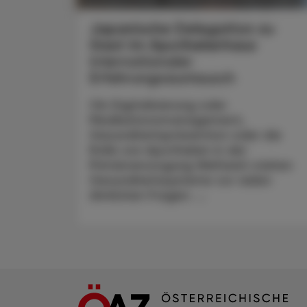
Japanische Delegation zu
Gast im Apothekerhaus
Internationaler
Erfahrungsaustausch
Ob Digitalisierung oder
Medikationsmanagement,
Gesundheitsprävention oder die
Rolle von Apotheken in der
Primärversorgung Weltweit stehen
Gesundheitssysteme vor vielen
ähnlichen Fragen. ...