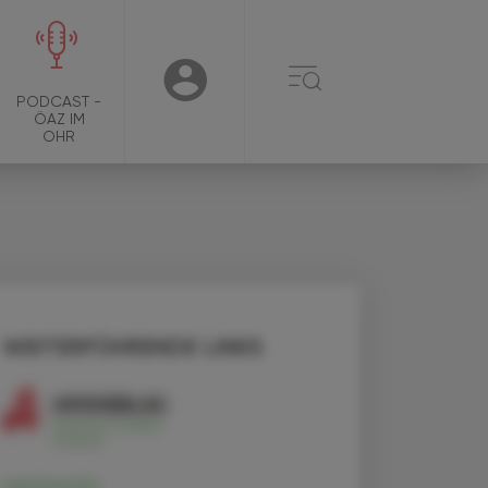
☰
USER
PODCAST -
ÖAZ IM
OHR
WEITERFÜHRENDE LINKS
Ivermectin