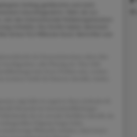
legten Schlag gefälschte und nicht
nenwert beschlagnahmt. Mehr als 6,4
 wie die internationale Polizeiorganisation
rstag mitteilte. Die Stoffe haben demnach
lar (etwa 13,2 Millionen Euro). Betroffen war
rateriebericht des Finanzministeriums zuletzt über
e beschlagnahmt, teilte Pharmig mit. Diese Zahl
ttelfälschungen kein fernes Problem seien, sondern
ne konkrete Gefahr für Patienten darstellen würden.
eration zeigt leider im negativen Sinne eindrucksvoll,
minelle Netzwerke bei Arzneimittelfälschungen
nlinehandel, der ein zentrales Einfallstor darstellt, das
 sichergestellten Präparate bergen hohes
r minderwertige Wirkstoffe enthalten, falsch dosiert