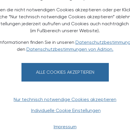
en die nicht notwendigen Cookies akzeptieren oder per Klic
 Mittel gegen Krebs im Umlauf
äche “Nur technisch notwendige Cookies akzeptieren” ableh
stellungen jederzeit aufrufen und Cookies auch nachträglic
(im Fußbereich unserer Website).
en Trend hin. So beschlagnahmten die Fahnder
Informationen finden Sie in unseren
Datenschutzbestimmun
gangenen Jahren. Die gefundenen Mittel Ivermectin
den
Datenschutzbestimmungen von Adition.
 "Kits zur Krebsbehandlung" als alternative
hörden warnten, dass es dafür keine Grundlage gebe.
Ermittler in Australien, Neuseeland, Singapur, in den
ALLE COOKIES AKZEPTIEREN
ibt es dem Krebsinformationsdienst zufolge bisher
Nur technisch notwendige Cookies akzeptieren
chung, also in Zellen und an Mäusen. Diese
die Ergebnisse seien nicht ohne Weiteres auf den
Individuelle Cookie Einstellungen
chlossenen klinischen Studien am Menschen, die eine
lichen Wirkung von Fenbendazol ist die Datenlage
Impressum