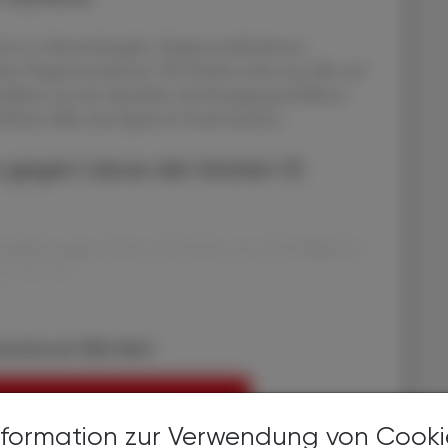
nd von Abstandsregeln, Hygienemaßnahmen,
es Negativwachstum. Für Herbst steht nun alles auf
ukten aus der Apotheke, die Reinigung befallener
ll des Falles dem Spuk ein Ende bereiten.
 gegen Läuse der letzten 12
odukten gegen Läuse ein Umsatz von 2,24 Millionen
nus von 44,
bereits ein ÖAZ-Abo?
EN, UM WEITERZULESEN
nformation zur Verwendung von Cooki