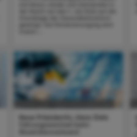
sich Bund, Länder und Gemeinden in
der Nacht auf den 1. Juli 2026 auf die
Grundzüge der Gesundheitsreform
geeinigt. Die Primärversorgung wird
massiv ...
POLITIK, RECHT, WIRTSCHAFT
05. August 2026
0
Neue Präsidentin, klare Ziele
Führungswechsel beim
Biosimilarsverband