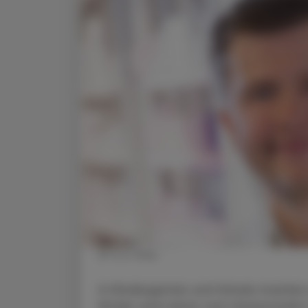
© Foto Wilke
In Kindergarten und Schule machen si
Kinder und Lehrer zum Haareraufen: