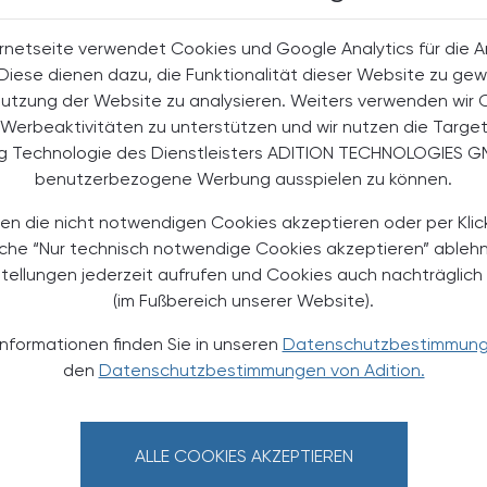
rnetseite verwendet Cookies und Google Analytics für die 
. Diese dienen dazu, die Funktionalität dieser Website zu gew
halte
Nutzung der Website zu analysieren. Weiters verwenden wir 
t-Abonnent:innen
Werbeaktivitäten zu unterstützen und wir nutzen die Targe
 aktuellen Couponing-Aktionen
ng Technologie des Dienstleisters ADITION TECHNOLOGIES G
 Apotheker-Zeitung informiert
benutzerbezogene Werbung ausspielen zu können.
men aus Pharmazie,
its- und Standespolitik.
en die nicht notwendigen Cookies akzeptieren oder per Klic
äche “Nur technisch notwendige Cookies akzeptieren” ableh
NEMENT BESTELLEN
stellungen jederzeit aufrufen und Cookies auch nachträglic
(im Fußbereich unserer Website).
. UST. zzgl. Versandkosten) für
Informationen finden Sie in unseren
Datenschutzbestimmun
gabe und Online
den
Datenschutzbestimmungen von Adition.
htline
und
Versand- und Zahlungsbedingung
Apotheker-Verlagsgesellschaft m.b.H.
ALLE COOKIES AKZEPTIEREN