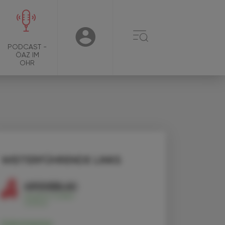
☰
USER
PODCAST -
ÖAZ IM
OHR
WEITERFÜHRENDE LINKS
Zolmitriptan