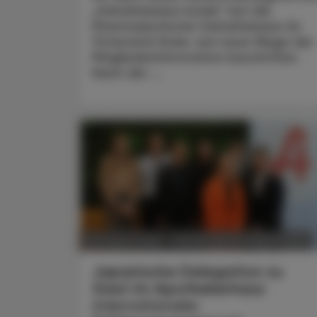
„Gehaltskasse Inside“ hat die
Pharmazeutische Gehaltskasse für
Österreich Ende Juni neue Wege der
Mitgliederinformation beschritten.
Nach der ...
POLITIK, RECHT, WIRTSCHAFT
06. August 2026
Japanische Delegation zu
Gast im Apothekerhaus
Internationaler