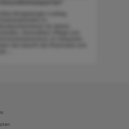
Gesundheitsexperten“
Ulrike Königsberger-Ludwig,
Staatssekretärin im
Bundesministerium für Arbeit,
Soziales, Gesundheit, Pflege und
Konsumentenschutz, im Gespräch
über die Zukunft der Pharmazie und
die ...
ns
aten