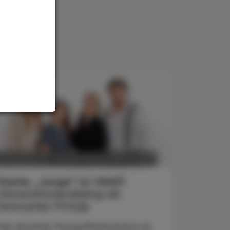
POLITIK, RECHT, WIRTSCHAFT
6. August 2026
Starke „Junge“ im VAAÖ
Generationendialog als
bewusstes Prinzip
Vier Austrian Young Pharmacists im