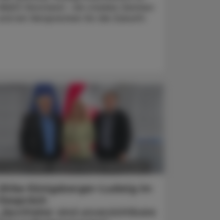
VAAÖ-Vorstand - ein starkes Zeichen
und ein Versprechen für die Zukunft.
POLITIK, RECHT, WIRTSCHAFT
5. August 2026
Ulrike Königsberger-Ludwig im
Gespräch
„Apotheker sind unverzichtbare