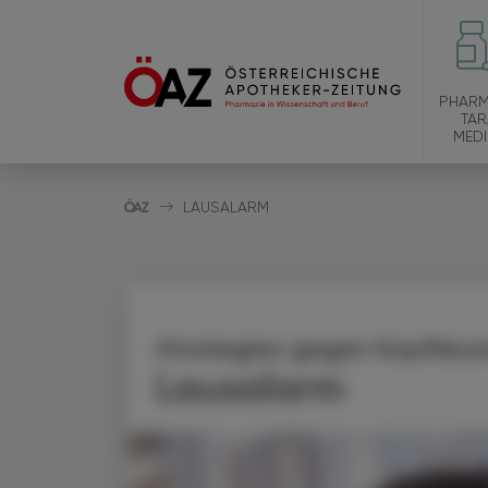
PHARM
TAR
MEDI
LAUSALARM
Strategien gegen Kopfläus
Lausalarm