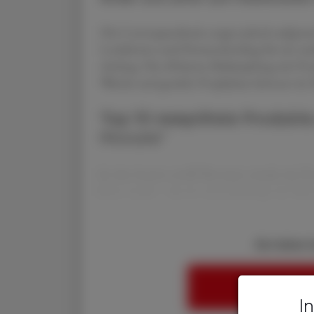
Die Coronapandemie sorgte jedoch aufgru
Lockdowns und Homeschooling für ein stark
Anfang. Die effiziente Bekämpfung mit Prod
Wäsche und gezielte Prophylaxe können im Fa
Top 10 rezeptfreie Produkte
Monate*
In den letzten zwölf Monaten wurde mit Pr
Euro erzielt – das ist coronabedingt ein Mi
Sie haben 
HIER ANMELD
I