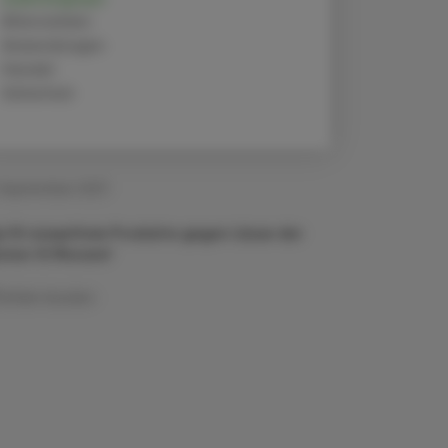
Alternativen
Anwendungen
Handel
Sicherheit
 September 2021
p 10 rezeptfreie Produkte gegen Läuse der
tzten 12 Monate*
Artikel drucken