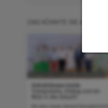
DAS KÖNNTE SIE AUCH IN
POLITIK, RECHT, WIRTSCHAFT
07. August 2026
Gehaltskasse Inside
Transparenz, Dialog und ein
Blick in die Zukunft
Mit dem neuen Veranstaltungsforma