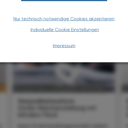
Nur technisch notwendige Cookies akzeptieren
TERESSIEREN
Individuelle Cookie Einstellungen
Impressum
POLITIK, RECHT, WIRTSCHAFT
06. August 2026
0
Gesundheitsreform
Große Weichenstellung mit
blindem Fleck
t
Nach 13 Verhandlungsstunden haben