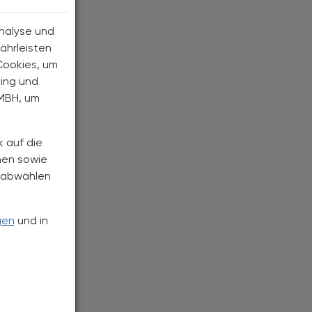
Analyse und
ährleisten
Cookies, um
ting und
MBH, um
k auf die
nen sowie
h abwählen
gen
und in