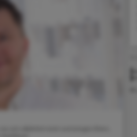
13.
To
le
e sich alljährlich breit und bringen Eltern,
 Kopfläuse.