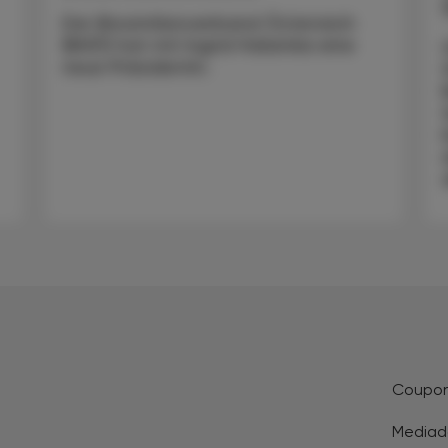
Der Biosimilarsverband Österreich
(BiVÖ) hat mit Ingrid Halamka eine
neue Präsidentin.
Coupo
Mediad