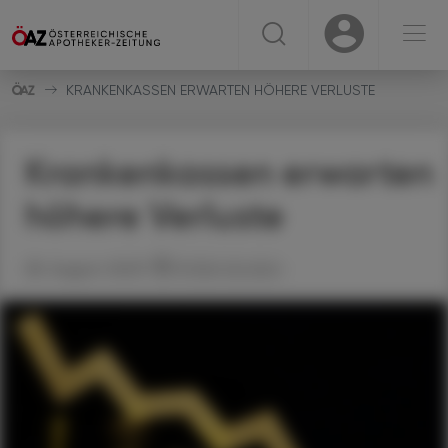
☰
USER
USER
KRANKENKASSEN ERWARTEN HÖHERE VERLUSTE
Krankenkassen erwarten
höhere Verluste
28. August 2023
Artikel drucken