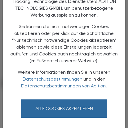
Tracking Technologie des Dienstleisters ADITION
Primärversorgung wird massiv ...
TECHNOLOGIES GMBH, um benutzerbezogene
Werbung ausspielen zu können.
Sie können die nicht notwendigen Cookies
akzeptieren oder per Klick auf die Schaltfläche
“Nur technisch notwendige Cookies akzeptieren”
ablehnen sowie diese Einstellungen jederzeit
aufrufen und Cookies auch nachträglich abwählen
(im Fußbereich unserer Website).
Weitere Informationen finden Sie in unseren
Datenschutzbestimmungen
und in den
POLITIK, RECHT, WIRTSCHAFT
06. August 2026
Datenschutzbestimmungen von Adition.
Starke „Junge“ im VAAÖ
Generationendialog als bewusstes
ALLE COOKIES AKZEPTIEREN
Prinzip
Vier Austrian Young Pharmacists im VAAÖ-
Vorstand - ein starkes Zeichen und ein