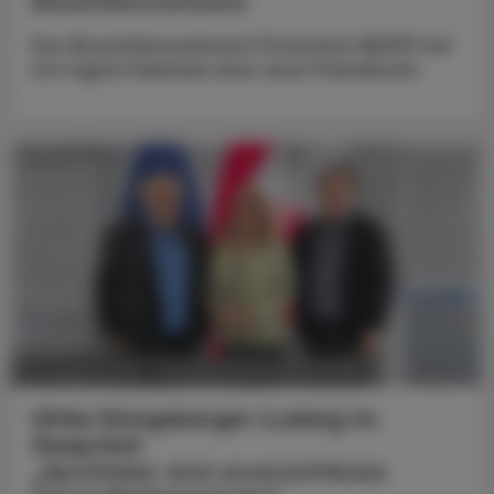
Biosimilarsverband
Der Biosimilarsverband Österreich (BiVÖ) hat
mit Ingrid Halamka eine neue Präsidentin.
POLITIK, RECHT, WIRTSCHAFT
05. August 2026
Ulrike Königsberger-Ludwig im
Gespräch
„Apotheker sind unverzichtbare