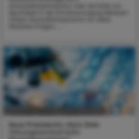
Gesundheitsprävention oder die Rolle von
Apotheken in der Primärversorgung Weltweit
stehen Gesundheitssysteme vor vielen
ähnlichen Fragen. ...
POLITIK, RECHT, WIRTSCHAFT
05. August 2026
Neue Präsidentin, klare Ziele
Führungswechsel beim