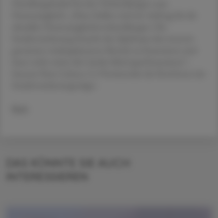
Handlungsbedarf bei den Verhandlungen zum
Finanzausgleich: „Diese Zahlen sind ein Auftrag für die
aktuellen Finanzausgleichsverhandlungen: Die
Sozialversicherung braucht den Spielraum den intensiv
genutzten niedergelassenen Bereich zu finanzieren und
kann nicht weiter die Länder blind querfinanzieren“,
betonte Peter Lehner, Co-Vorsitzender der Konferenz der
Sozialversicherungsträger.
Red.
DAS KÖNNTE SIE AUCH
INTERESSIEREN