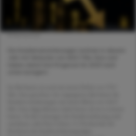
© Shutterstock
Die Krankenversicherungen rechnen in diesem
Jahr mit Verlusten von 603,7 Mio. Euro und
haben damit ihre Prognose für 2023 nach
unten korrigiert.
Im Mai hatten sie noch mit einem Defizit von 578,7
Mio. Euro gerechnet. Im vergangenen Jahr hatten die
Krankenversicherungen mit einem Minus von 410,9
Mio. Euro abgeschlossen, leicht besser, als sie es erwartet
hatten. Da die Leistungen der Sozialversicherung stark
zunehmen, sieht Peter Lehner, Co-Vorsitzender der
Konferenz der Sozialversicherungsträger,