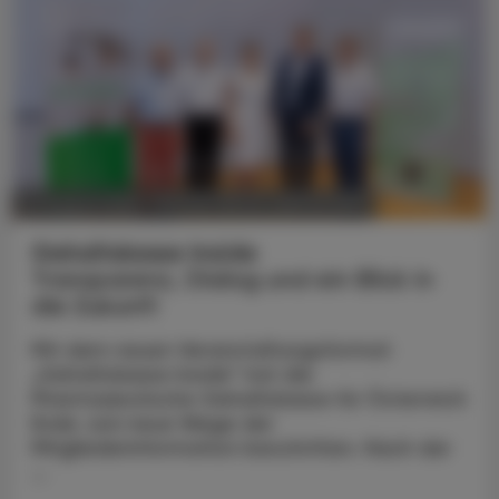
POLITIK, RECHT, WIRTSCHAFT
07. August 2026
Gehaltskasse Inside
Transparenz, Dialog und ein Blick in
die Zukunft
Mit dem neuen Veranstaltungsformat
„Gehaltskasse Inside“ hat die
Pharmazeutische Gehaltskasse für Österreich
Ende Juni neue Wege der
Mitgliederinformation beschritten. Nach der
...