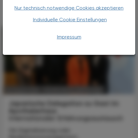
Versprechen für die Zukunft.
Nur technisch notwendige Cookies akzeptieren
Individuelle Cookie Einstellungen
Impressum
POLITIK, RECHT, WIRTSCHAFT
06. August 2026
Japanische Delegation zu Gast im
Apothekerhaus
Internationaler Erfahrungsaustausch
Ob Digitalisierung oder
Medikationsmanagement,