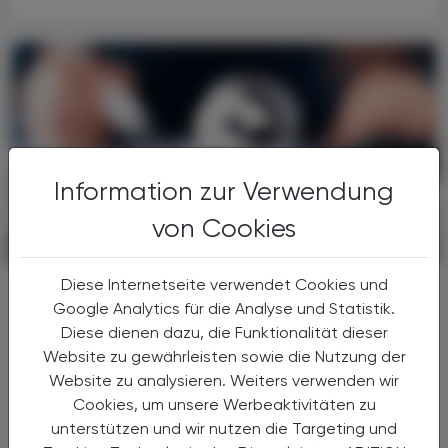
Information zur Verwendung
von Cookies
POLITIK, RECHT, WIRTSCHAFT
06. August 2026
Diese Internetseite verwendet Cookies und
Gesundheitsreform
Google Analytics für die Analyse und Statistik.
Große Weichenstellung mit blindem
Diese dienen dazu, die Funktionalität dieser
Fleck
Website zu gewährleisten sowie die Nutzung der
Nach 13 Verhandlungsstunden haben sich
Website zu analysieren. Weiters verwenden wir
Bund, Länder und Gemeinden in der Nacht
Cookies, um unsere Werbeaktivitäten zu
auf den 1. Juli 2026 auf die Grundzüge der
unterstützen und wir nutzen die Targeting und
Gesundheitsreform geeinigt. Die