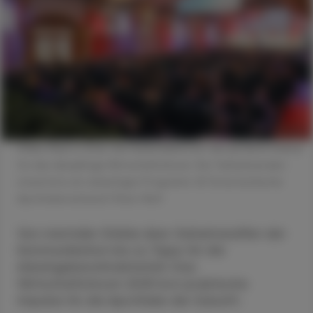
Volles Haus in Graz: Die Seifenfabrik bot die perfekte Kulisse
für das diesjährige Wirtschaftsforum. Die Teilnehmenden
erwartete ein vielseitiges Programm. © Österreichische
Apothekerverband/Oliver Wolf
Von mentaler Stärke über Geheim­waffen der
Kommunikation bis zu Tipps für die
Arbeitgeberattraktivität: Das
Wirtschaftsforum 2025 bot praktische
Impulse für die Apotheke der Zukunft.