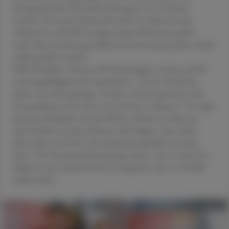
demografischen Herausforderungen: In 25 Jahren
werden 50 % mehr Menschen über 65 Jahre alt sein,
während es 300.000 weniger junge Menschen geben
wird. Seine Forderung: Selbstverantwortung müsse wieder
stärker gelebt werden.
ÖAV-Präsident Thomas W. Veitschegger verwies auf die
Leistungsfähigkeit der Apotheken: „In der Pandemie
haben wir nicht gefragt, sondern einfach gemacht. Das
Gesundheitssystem kann sich auf uns verlassen.“ Er zeigte
konkrete Beispiele wie die HbA1c-Aktion in Kärnten
oder Studien aus der Schweiz, die belegen, dass vielen
Menschen mit OTC-Arzneimitteln geholfen werden
kann. Die Herausforderung liege darin, Gen Z und Gen
Alpha in eine Arbeitswelt zu integrieren, die 1.470 Mal
anders läuft.