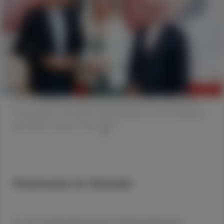
V. l. n. r.: Landesrat Hannes Amesbauer (FPÖ), Alexandra
Fuchsbichler, Thomas W. Veitschegger © Österreichische
Apothekerverband/Oliver Wolf
Pharmazie im Wandel
In einer hochkarätig besetzten Podiumsdiskussion