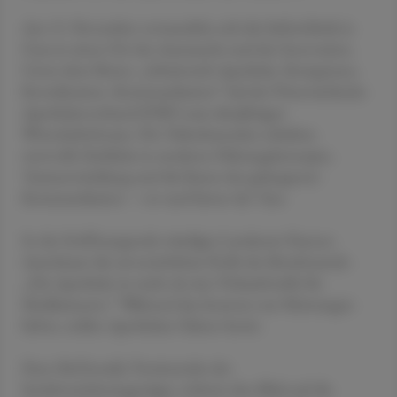
Am 13. November verwandelte sich die Seifenfabrik in
Graz in einen Ort des Austauschs und der Innovation.
Unter dem Motto „Arbeitswelt Apotheke. Kompetenz.
Koordination. Kommunikation“ lud der Österreichische
Apothekerverband (ÖAV) zum diesjährigen
Wirtschaftsforum. Die Teilnehmenden erhielten
wertvolle Einblicke in moderne Führungskonzepte,
Teamentwicklung und die Kunst der gelungenen
Kommunikation – vor und hinter der Tara.
In der Eröffnungsrede würdigte Landesrat Hannes
Amesbauer die unverzichtbare Rolle des Berufsstands:
„Die Apotheke ist mehr als eine Verkaufsstelle für
Medikamente.“ Während das Internet nur Meinungen
liefere, stellen Apotheken Fakten bereit.
Peter McDonald, Vorsitzender der
Sozialversicherungsträger, richtete den Blick auf die