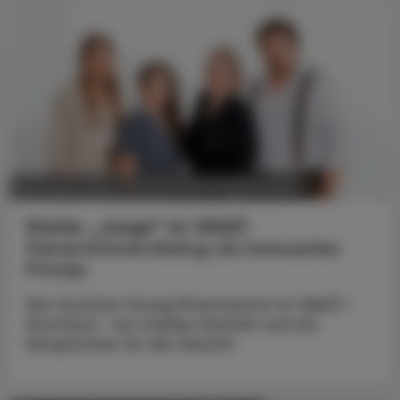
POLITIK, RECHT, WIRTSCHAFT
06. August 2026
Starke „Junge“ im VAAÖ
Generationendialog als bewusstes
Prinzip
Vier Austrian Young Pharmacists im VAAÖ-
Vorstand - ein starkes Zeichen und ein
Versprechen für die Zukunft.