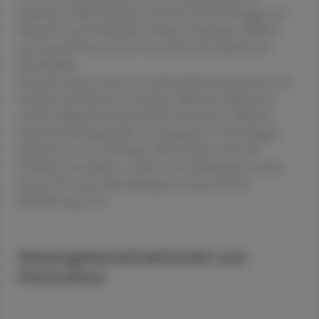
diskutierte ÖAV-Präsident Thomas W. Veitschegger mit
Mental-Coach Edith Karl, Johanna Pachmayr (PMU)
und Astrid Ortner (Uni Graz) über die Zukunft des
Berufsbildes.
Zentrale Fragen waren: In welche Richtung werden sich
Studium und Beruf entwickeln? Welchen Stellenwert
werden Digitalisierung und KI einnehmen? Welchen
Herausforderungen gilt es zu begegnen? Veitscheggers
Schlusswort war eindeutig: „Wir werden nicht das
Problem bewundern, sondern Entscheidungen treffen,
die gut für unsere Berufsgruppe und gut für die
Bevölkerung sind.“
Arbeitgeberattraktivität und
Motivation