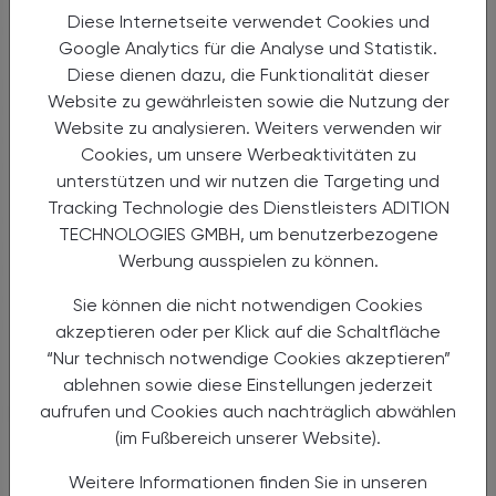
Den Abschluss bildete ein Vortrag der besonderen Art:
Diese Internetseite verwendet Cookies und
Ex-Geheimagent Leo Martin führte mit einem
Google Analytics für die Analyse und Statistik.
spielerischen Einstieg durch die Welt der nonverbalen
Diese dienen dazu, die Funktionalität dieser
Kommunikation. Basierend auf seinen jahrelangen
Website zu gewährleisten sowie die Nutzung der
Erfahrungen in Verhandlungssituationen vermittelte er
Website zu analysieren. Weiters verwenden wir
dem Publikum auf kabarettistische Art und Weise, wie
Cookies, um unsere Werbeaktivitäten zu
man unbewusste Signale richtig deutet. ÖAV-
unterstützen und wir nutzen die Targeting und
Vizepräsident Andreas Hoyer resümierte: „Für mich war
Tracking Technologie des Dienstleisters ADITION
die Essenz vielfältig, aber ein Wort habe ich
TECHNOLOGIES GMBH, um benutzerbezogene
mitgenommen: Mut.“ Er betonte, dass Vertrauen durch
Werbung ausspielen zu können.
Klarheit und Wertschätzung geschaffen werde. Die
digitale Welt könne unterstützen, am Ende stehe aber
Sie können die nicht notwendigen Cookies
immer der Mensch.
akzeptieren oder per Klick auf die Schaltfläche
“Nur technisch notwendige Cookies akzeptieren”
ablehnen sowie diese Einstellungen jederzeit
Ausklang mit Highlights
aufrufen und Cookies auch nachträglich abwählen
(im Fußbereich unserer Website).
Weitere Informationen finden Sie in unseren
Bei der Abendveranstaltung am Schlossberg wurde es