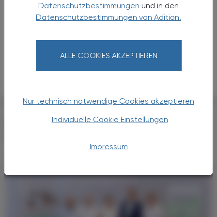
Datenschutzbestimmungen
und in den
noch einmal spannend: Die drei besten PKA-Teams des
Datenschutzbestimmungen von Adition.
Landes wurden mit dem PKA Dream Team-Award
ausgezeichnet (siehe S. 8).
ALLE COOKIES AKZEPTIEREN
Das nächste Wirtschaftsforum findet im April 2027 statt.
Nur technisch notwendige Cookies akzeptieren
Individuelle Cookie Einstellungen
DAS KÖNNTE SIE AUCH
INTERESSIEREN
Impressum