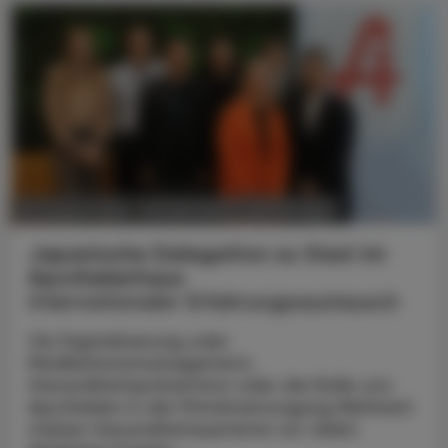
POLITIK, RECHT, WIRTSCHAFT
06. August 2026
Japanische Delegation zu Gast im
Apothekerhaus
Internationaler Erfahrungsaustausch
Ob Digitalisierung oder
Medikationsmanagement,
Gesundheitsprävention oder die Rolle von
Apotheken in der Primärversorgung Weltweit
stehen Gesundheitssysteme vor vielen