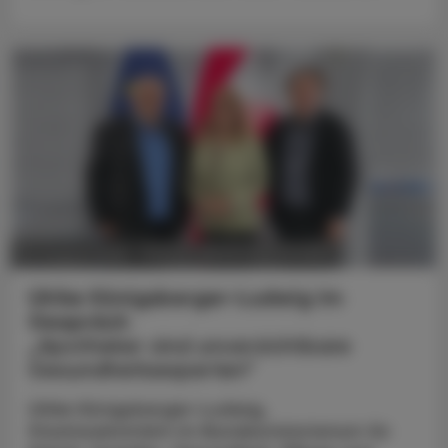
POLITIK, RECHT, WIRTSCHAFT
05. August 2026
Ulrike Königsberger-Ludwig im
Gespräch
„Apotheker sind unverzichtbare
Gesundheitsexperten“
Ulrike Königsberger-Ludwig,
Staatssekretärin im Bundesministerium für