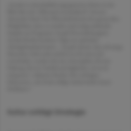
„Gerade in wirtschaftlich angespannten Zeiten ist der
Blick über den Tellerrand entscheidend“, betonte
Alexander Hartl. Das Wirtschaftsforum bot genau diese
Möglichkeit, denn es standen auch einige praktische
Impulse am Programm. So gab Personalmanagerin
Annika Reinke konkrete Tipps zur optimalen
Arbeitgeberpräsentation. „Es geht darum, dass sich junge
Menschen nicht mehr einfach nur für einen Job
entscheiden, sondern für eine Atmosphäre, für eine
Haltung, für ein Umfeld und abgleichen, ob sie da
reinpassen“, erläuterte Reinke. Ihre wichtigste
Erkenntnis: „Am Ende schlägt Authentizität immer
Perfektion.“
Kultur schlägt Strategie