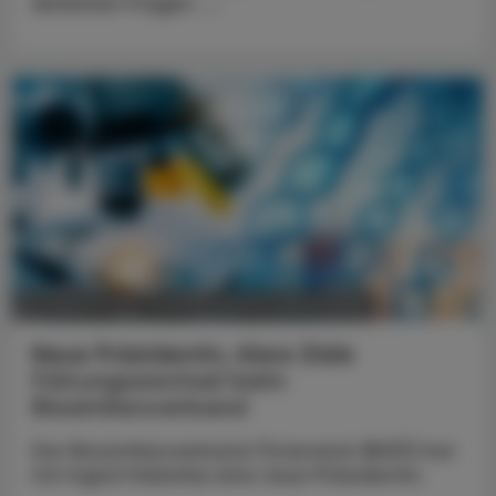
ähnlichen Fragen. ...
POLITIK, RECHT, WIRTSCHAFT
05. August 2026
Neue Präsidentin, klare Ziele
Führungswechsel beim
Biosimilarsverband
Der Biosimilarsverband Österreich (BiVÖ) hat
mit Ingrid Halamka eine neue Präsidentin.