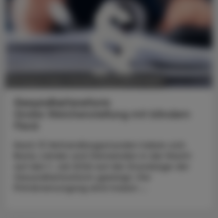
POLITIK, RECHT, WIRTSCHAFT
06. August 2026
Gesundheitsreform
Große Weichenstellung mit blindem
Fleck
Nach 13 Verhandlungsstunden haben sich
Bund, Länder und Gemeinden in der Nacht
auf den 1. Juli 2026 auf die Grundzüge der
Gesundheitsreform geeinigt. Die
Primärversorgung wird massiv ...