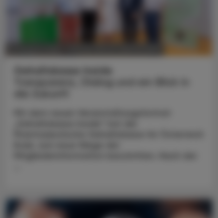
POLITIK, RECHT, WIRTSCHAFT
07. August 2026
Gehaltskasse Inside
Transparenz, Dialog und ein Blick in
die Zukunft
Mit dem neuen Veranstaltungsformat
„Gehaltskasse Inside“ hat die
Pharmazeutische Gehaltskasse für Österreich
Ende Juni neue Wege der
Mitgliederinformation beschritten. Nach der
...