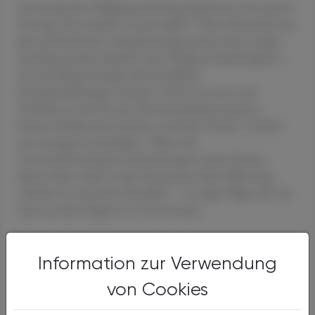
Extremsportler Wolfgang Fasching begeisterte mit seinem
Vortrag „Du schaffst, was du willst!“. Seine Botschaft war
klar und kraftvoll: „Handel mutig und du wirst mutig.“
Fasching machte deutlich, dass Erfolg im Kopf beginnt –
ob man Berge besteigt oder berufliche
Herausforderungen meistert. Doch wie setzt man
Vorhaben in die Tat um? Kommunikationsexperte
Ronny Hollenstein brachte es auf den Punkt: „Culture
eats strategy for breakfast.“ Wenn die
Unternehmenskultur Veränderungen nicht fördere,
kämen diese nicht in die Umsetzung. Seine Warnung:
„Reden ist noch kein Handeln“ – er zeigte Wege auf, wie
man aus dem Zögern ins Tun kommt.
Information zur Verwendung
Geheimwaffen der Kommunikation
von Cookies