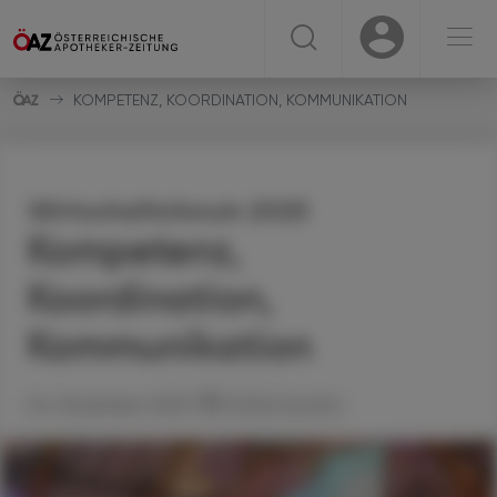
☰
USER
USER
KOMPETENZ, KOORDINATION, KOMMUNIKATION
Wirtschaftsforum 2025
Kompetenz,
Koordination,
Kommunikation
04. Dezember 2025
Artikel drucken