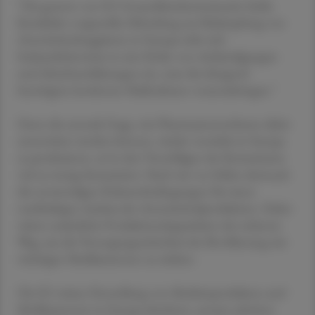
"Die gestern von EU-Gesundheitskommissarin Stella
Kyriakides vorgestellte Mitteilung zur Bekämpfung von
Arzneimittelengpässen in Europa reiht sich
bedauerlicherweise in eine Reihe von Ankündigungen
und Absichtserklärungen ein, statt die dringend
benötigten konkreten Maßnahmen voranzubringen."
Denn die zentrale Frage, wie Pharmaunternehmen dabei
unterstützt werden können, wieder verstärkt in Europa
zu produzieren, sei in den Vorschlägen der Kommission
viel zu wenig thematisiert. Nach wie vor fehlen demnach
die notwendigen Rahmenbedingungen für einen
nachhaltigen Ausbau der Arzneimittelproduktion. Dabei
wären zusätzliche Produktionskapazitäten der sicherste
Weg, um die Versorgungssicherheit der Bevölkerung mit
wichtigen Medikamenten zu stärken.
Die EU müsse Herstellung von Medizinprodukten und
Medikamenten in Europa absichern, anstatt zahnlose