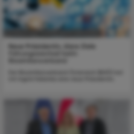
POLITIK, RECHT, WIRTSCHAFT
05. August 2026
Neue Präsidentin, klare Ziele
Führungswechsel beim
Biosimilarsverband
Der Biosimilarsverband Österreich (BiVÖ) hat
mit Ingrid Halamka eine neue Präsidentin.