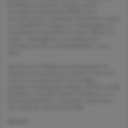
Notfallpläne zu schmieden, kritisierte auch die
Österreichische Ärztekammer (ÖÄK) in einer
Aussendung. Deren Vizepräsident Harald Mayer vermisst
eine einheitliche EU-Strategie, um Unabhängigkeit von
der Medikamentenproduktion in anderen Märkten zu
schaffen. "Abhängigkeiten von Medikamenten-
Lieferungen aus Asien sind brandgefährlich", warnte
Mayer.
Aktuell seien 574 Medikamente laut Bundesamt für
Sicherheit im Gesundheitswesen (BASG) in Österreich
nicht oder nur eingeschränkt in der jeweiligen
angeführten Packungsgröße verfügbar. Auf dieser ständig
aktualisierten Liste stehen bekannte Medikamente, von
Schmerzmitteln bis hin zu Impfstoffen, Magenschutz
oder Antibiotika, informierte die ÖÄK.
APA/Red.