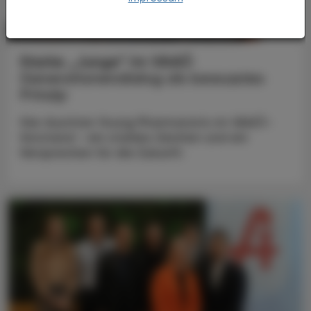
POLITIK, RECHT, WIRTSCHAFT
06. August 2026
Starke „Junge“ im VAAÖ
Generationendialog als bewusstes
Prinzip
Vier Austrian Young Pharmacists im VAAÖ-
Vorstand - ein starkes Zeichen und ein
Versprechen für die Zukunft.