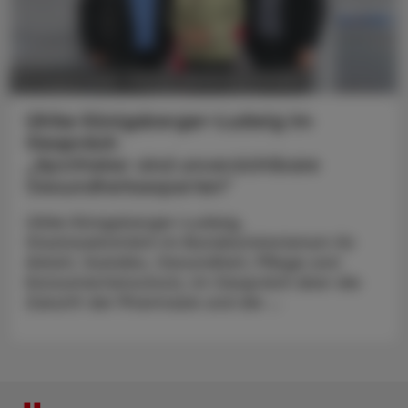
POLITIK, RECHT, WIRTSCHAFT
05. August 2026
Ulrike Königsberger-Ludwig im
Gespräch
„Apotheker sind unverzichtbare
Gesundheitsexperten“
Ulrike Königsberger-Ludwig,
Staatssekretärin im Bundesministerium für
Arbeit, Soziales, Gesundheit, Pflege und
Konsumentenschutz, im Gespräch über die
Zukunft der Pharmazie und die ...