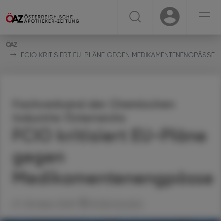
☰
USER
USER
FCIO KRITISIERT EU-PLÄNE GEGEN MEDIKAMENTENENGPÄSSE
Fachverband der Chemischen
Industrie Österreichs
FCIO kritisiert EU-Pläne
gegen
Medikamentenengpässe
27. Oktober 2023
Artikel drucken