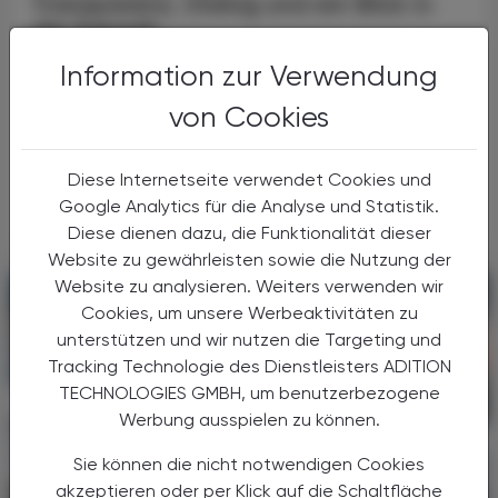
Transparenz, Dialog und ein Blick in
die Zukunft
Information zur Verwendung
Mit dem neuen Veranstaltungsformat
„Gehaltskasse Inside“ hat die
von Cookies
Pharmazeutische Gehaltskasse für Österreich
Ende Juni neue Wege der
Mitgliederinformation beschritten. Nach der
Diese Internetseite verwendet Cookies und
...
Google Analytics für die Analyse und Statistik.
Diese dienen dazu, die Funktionalität dieser
Website zu gewährleisten sowie die Nutzung der
Website zu analysieren. Weiters verwenden wir
Cookies, um unsere Werbeaktivitäten zu
unterstützen und wir nutzen die Targeting und
Tracking Technologie des Dienstleisters ADITION
TECHNOLOGIES GMBH, um benutzerbezogene
Werbung ausspielen zu können.
Sie können die nicht notwendigen Cookies
akzeptieren oder per Klick auf die Schaltfläche