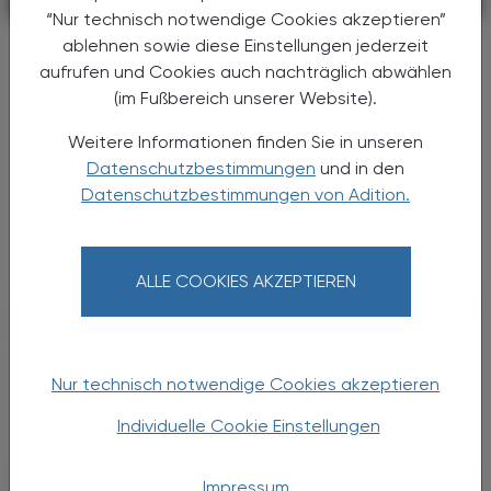
POLITIK, RECHT, WIRTSCHAFT
06. August 2026
“Nur technisch notwendige Cookies akzeptieren”
ablehnen sowie diese Einstellungen jederzeit
Gesundheitsreform
aufrufen und Cookies auch nachträglich abwählen
Große Weichenstellung mit blindem
(im Fußbereich unserer Website).
Fleck
Weitere Informationen finden Sie in unseren
Nach 13 Verhandlungsstunden haben sich
Datenschutzbestimmungen
und in den
Bund, Länder und Gemeinden in der Nacht
auf den 1. Juli 2026 auf die Grundzüge der
Datenschutzbestimmungen von Adition.
Gesundheitsreform geeinigt. Die
Primärversorgung wird massiv ...
ALLE COOKIES AKZEPTIEREN
Nur technisch notwendige Cookies akzeptieren
Individuelle Cookie Einstellungen
Impressum