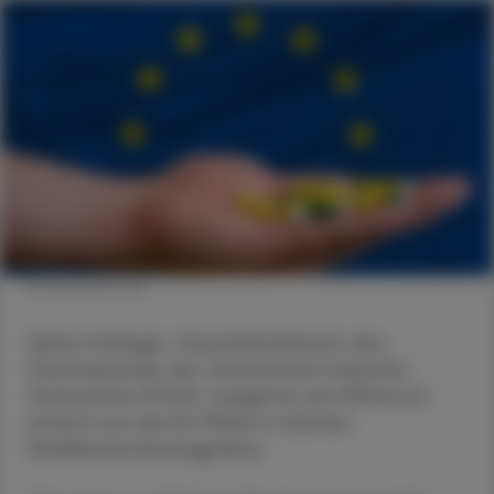
© Shutterstock
Sylvia Hofinger, Geschäftsführerin des
Fachverbands der Chemischen Industrie
Österreichs (FCIO), reagierte am Mittwoch
kritisch auf die EU-Pläne in Sachen
Medikamentenengpässe.