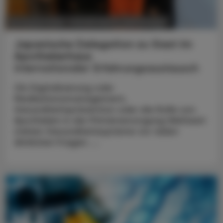
POLITIK, RECHT, WIRTSCHAFT
06. August 2026
Japanische Delegation zu Gast im
Apothekerhaus
Internationaler Erfahrungsaustausch
Ob Digitalisierung oder
Medikationsmanagement,
Gesundheitsprävention oder die Rolle von
Apotheken in der Primärversorgung Weltweit
stehen Gesundheitssysteme vor vielen
ähnlichen Fragen. ...