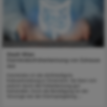
POLITIK, RECHT, WIRTSCHAFT
20. September 2023
Stadt Wien
Darmkrebsfrüherkennung von Zuhause
aus
Darmkrebs ist die dritthäufigste
Krebserkrankung in Österreich. Sie lässt sich
jedoch durch die Früherkennung gut
behandeln. Doch die Beteiligung an der
Vorsorge wie der Darmspiegelung ...