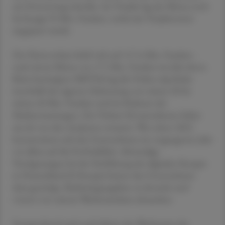
am Donnerstag mitteilte. Im Vorjahr lag das Minus noch
bei knapp 93 Mio. Franken, wobei der Vorjahreswert
angepasst wurde.
Der Nettoverlust belief sich auf 117,6 Mio. Franken -
nach einem Minus von 171 Mio. Franken im Jahr davor.
Beim bereinigten EBITDA lag die Online-Apotheke
innerhalb der eigenen Zielsetzung von minus 30 bis
minus 40 Mio. Franken und im Rahmen der
Markterwartungen. Der Verlust fiel unterdessen höher
aus als von den Analysten erwartet. Wie schon 2022
konzentrierte sich das Unternehmen im vergangenen Jahr
vor allem auf die Profitabilität. Abermalige
Verzögerungen bei der Einführung des digitalen Rezepts
in Deutschland (E-Rezept) hatten das Unternehmen
dazu genötigt, Marketingausgaben zu drosseln und
vorerst von seinem Wachstumskurs abzusehen.
Entsprechend sank nach Jahren des Wachstums der