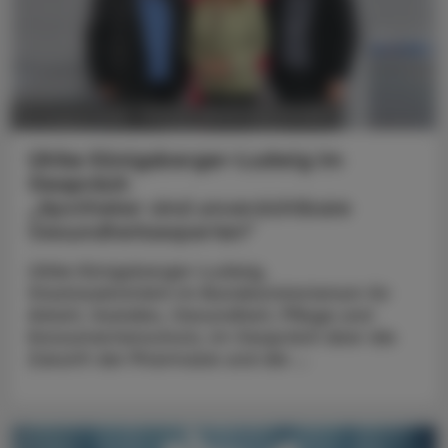
POLITIK, RECHT, WIRTSCHAFT
05. August 2026
Ulrike Königsberger-Ludwig im
Gespräch
„Apotheker sind unverzichtbare
Gesundheitsexperten“
Ulrike Königsberger-Ludwig,
Staatssekretärin im Bundesministerium für
Arbeit, Soziales, Gesundheit, Pflege und
Konsumentenschutz, im Gespräch über die
Zukunft der Pharmazie und die ...