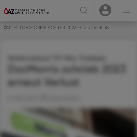
☰
USER
USER
DOCMORRIS SCHRIEB 2023 ERNEUT VERLUST
Nettoverlust 117 Mio. Franken
DocMorris schrieb 2023
erneut Verlust
21. März 2024
Artikel drucken