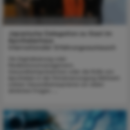
POLITIK, RECHT, WIRTSCHAFT
06. August 2026
Japanische Delegation zu Gast im
Apothekerhaus
Internationaler Erfahrungsaustausch
Ob Digitalisierung oder
Medikationsmanagement,
Gesundheitsprävention oder die Rolle von
Apotheken in der Primärversorgung Weltweit
stehen Gesundheitssysteme vor vielen
ähnlichen Fragen. ...