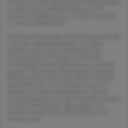
DocMorris. Vor allem soll bald der für Online-Apotheken
vor allem relevante volldigitale Einlöseweg von E-
Rezepten zur Verfügung stehen. DocMorris sieht darin
ein "enormes Marktpotenzial".
Die weiteren Entwicklungen mit dem E-Rezept seien aber
"noch nicht vollständig abschätzbar". Die Online-
Apotheke erwartet zwar im laufenden Jahr einen
Umsatzzuwachs von 10 Prozent, ist aber bei der
Entwicklung des Betriebsergebnisses etwas vorsichtiger
geworden. Neu wird eine Verbesserung des bereinigten
EBITDA auf minus 35 bis 0 Mio. Franken in Aussicht
gestellt. Bisher hatte das Unternehmen immer vom
Erreichen der Gewinnschwelle gesprochen. Bei den
Investitionsausgaben rechnet das Unternehmen für 2024
mit 30 bis 40 Mio. Franken. Weiter gültig ist, dass
DocMorris mittelfristig eine EBITDA-Marge von 8
Prozent anvisiert.