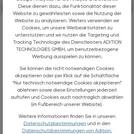
Diese dienen dazu, die Funktionalität dieser
POLITIK, RECHT, WIRTSCHAFT
06. August 2026
Website zu gewährleisten sowie die Nutzung der
Gesundheitsreform
Website zu analysieren. Weiters verwenden wir
Große Weichenstellung mit blindem
Cookies, um unsere Werbeaktivitäten zu
Fleck
unterstützen und wir nutzen die Targeting und
Tracking Technologie des Dienstleisters ADITION
Nach 13 Verhandlungsstunden haben sich
TECHNOLOGIES GMBH, um benutzerbezogene
Bund, Länder und Gemeinden in der Nacht
Werbung ausspielen zu können.
auf den 1. Juli 2026 auf die Grundzüge der
Gesundheitsreform geeinigt. Die
Sie können die nicht notwendigen Cookies
Primärversorgung wird massiv ...
akzeptieren oder per Klick auf die Schaltfläche
“Nur technisch notwendige Cookies akzeptieren”
ablehnen sowie diese Einstellungen jederzeit
aufrufen und Cookies auch nachträglich abwählen
(im Fußbereich unserer Website).
Weitere Informationen finden Sie in unseren
Datenschutzbestimmungen
und in den
Datenschutzbestimmungen von Adition.