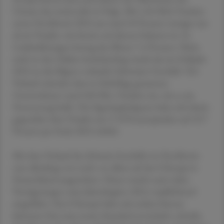
Umsatz das zweite Jahr in Folge. Mit 1,04 Mrd. Franken
setzte DocMorris 2023 um rund 10 Prozent weniger um
als im Vorjahr, wie bereits seit Jänner bekannt ist. In
Lokalwährungen betrug das Minus 7,4 Prozent. Nicht
mehr in den Zahlen berücksichtig wurde das im Frühjahr
2023 an die Migros verkaufte Schweizer Geschäft. Der
Verkauf schenkte dem in Schieflage geratenen
Unternehmen rund 360 Mio. Franken ein, wie es am
Donnerstag heißt. Die Eigenkapitalquote habe sich damit
gegenüber dem Vorjahr um 17,8 Prozentpunkte auf 49,7
Prozent per Ende 2023 erhöht.
Mit dem Verkauf des Schweiz-Geschäfts ist DocMorris
nun allerdings erst recht vor allem auf das E-Rezept in
Deutschland ausgerichtet. Dieses wurde nach vielen
Verzögerungen zum Jahresbeginn 2024 verpflichtend
eingeführt. Das E-Rezept habe sich seither binnen
kürzester Zeit zum neuen Standard entwickelt, schreibt