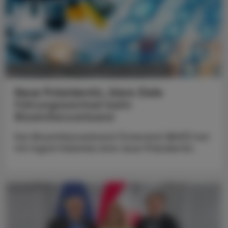
POLITIK, RECHT, WIRTSCHAFT
05. August 2026
Neue Präsidentin, klare Ziele
Führungswechsel beim
Biosimilarsverband
Der Biosimilarsverband Österreich (BiVÖ) hat
mit Ingrid Halamka eine neue Präsidentin.