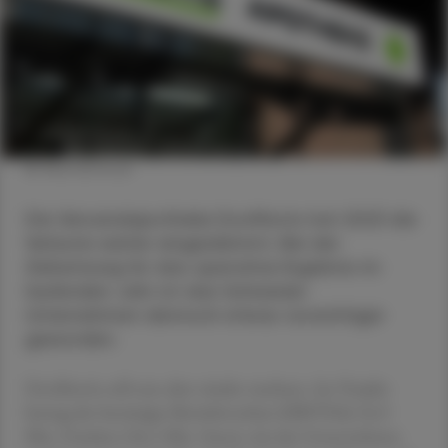
© Shutterstock
Die Versandapotheke DocMorris hat 2023 die
Verluste weiter eingedämmt. Bei der
Zielsetzung für das operative Ergebnis im
laufenden Jahr ist das Schweizer
Unternehmen dennoch etwas vorsichtiger
geworden.
DocMorris soll nun aber wieder wachsen. Im Vorjahr
betrug der bereinigte Betriebsverlust (EBITDA) 34,9
Mio. Franken (36,1 Mio. Euro), wie das Unternehmen