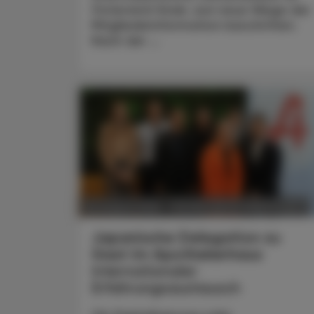
Österreich Ende Juni neue Wege der
Mitgliederinformation beschritten.
Nach der ...
POLITIK, RECHT, WIRTSCHAFT
06. August 2026
Japanische Delegation zu
Gast im Apothekerhaus
Internationaler
Erfahrungsaustausch