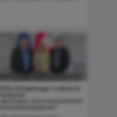
POLITIK, RECHT, WIRTSCHAFT
5. August 2026
Ulrike Königsberger-Ludwig im
Gespräch
„Apotheker sind unverzichtbare
Gesundheitsexperten“