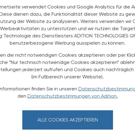
ielter, effektiver und damit auch besser können sie für
rnetseite verwendet Cookies und Google Analytics für die 
llen auch wissen, worauf sie Anspruch haben. Denn
. Diese dienen dazu, die Funktionalität dieser Website zu gew
ie Leistungen unseres Gesundheitswesens, den Nutzen
Nutzung der Website zu analysieren. Weiters verwenden wir 
n besser verstehen.“ Mit Blick auf das neue
Werbeaktivitäten zu unterstützen und wir nutzen die Targe
alsekretärin des FOPI: „Patientinnen und Patienten
ng Technologie des Dienstleisters ADITION TECHNOLOGIES G
rliche Wissen an die Hand, wie sie ihre Behandlung
benutzerbezogene Werbung ausspielen zu können.
erhalten sie wichtige Informationen in
 Das ist ein wichtiger Beitrag, um die eigene
en die nicht notwendigen Cookies akzeptieren oder per Klic
äche “Nur technisch notwendige Cookies akzeptieren” ableh
stellungen jederzeit aufrufen und Cookies auch nachträglic
in
h Medizinrecht Dr.
Karin Prutsch-Lang beantwortet
(im Fußbereich unserer Website).
, in Form von Video-Interviews wichtige rechtliche
ne-Kurs ist kostenlos und ohne Anmeldung verfügbar.
Informationen finden Sie in unseren
Datenschutzbestimmun
den
Datenschutzbestimmungen von Adition.
rs
ALLE COOKIES AKZEPTIEREN