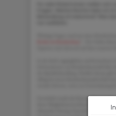
Für viele Patient:innen stellen sich
Fragen. Welche Rechte habe ich im
Behandlung ich bekomme? Was kann 
nun aufklären.
Wichtige Fragen rund um einen Krankenhau
Rechte im Krankenhaus
“. Der Online-Kurs b
Experten sind, dennoch auf dem neuesten 
In der leicht zugänglichen und kostenlosen 
Informationen zur Krankenhauswahl über die
der Spitalsbehandlung. Darüber hinaus gibt 
Alltag bei einem Krankenhausaufenthalt benö
wenden können, wenn sie Unterstützung be
Entwickelt wurde das Kursangebot von 
deren Mitgliedsunternehmen in Zusammenarb
I
Alexander Herzog, Generalsekretär der PH