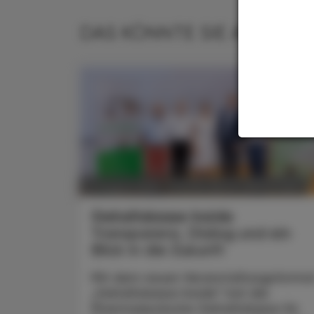
DAS KÖNNTE SIE AUCH IN
POLITIK, RECHT, WIRTSCHAFT
07. August 2026
Gehaltskasse Inside
Transparenz, Dialog und ein
Blick in die Zukunft
Mit dem neuen Veranstaltungsforma
„Gehaltskasse Inside“ hat die
Pharmazeutische Gehaltskasse für