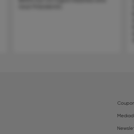
(BiVÖ) hat mit Ingrid Halamka eine
neue Präsidentin.
Coupo
Mediad
Newsle