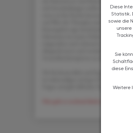
der Patientinnen und Patienten ist, desto gez
Diese Inte
sich Entscheidungen treffen. Betroffene so
Statistik
wenn sie ihre Rechte kennen, können sie d
sowie die 
und Wert der Therapien und der Behandlunge
unsere 
Kursangebot sagt Astrid Jankowitsch, Gener
Tracki
bekommen im neuen Online-Kurs das erforde
mitgestalten und verbessern können. Dafür 
alltagsrelevanter und verständlicher Sprache.
Sie könn
Gesundheitskompetenz zu stärken.“
Schaltfl
diese Ein
Die Rechtsanwältin und Expertin im Bereic
im siebenteiligen und gut 50-minütigen Kurs
Fragen und gibt hilfreiche Tipps. Der Onli
Weitere 
Hier geht es nochmal direkt zum Online Ku