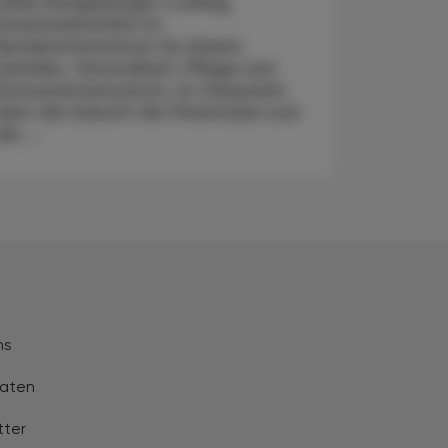
Ulrike Königsberger-Ludwig,
Staatssekretärin im
Bundesministerium für Arbeit,
Soziales, Gesundheit, Pflege und
Konsumentenschutz, im Gespräch
über die Zukunft der Pharmazie und
die ...
ns
aten
tter