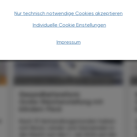
TERESSIEREN
Nur technisch notwendige Cookies akzeptieren
Individuelle Cookie Einstellungen
Impressum
POLITIK, RECHT, WIRTSCHAFT
06. August 2026
0
Gesundheitsreform
Große Weichenstellung mit
blindem Fleck
t
Nach 13 Verhandlungsstunden haben
sich Bund, Länder und Gemeinden in
der Nacht auf den 1. Juli 2026 auf die