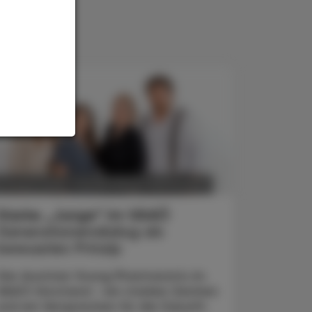
POLITIK, RECHT, WIRTSCHAFT
6. August 2026
Starke „Junge“ im VAAÖ
Generationendialog als
bewusstes Prinzip
Vier Austrian Young Pharmacists im
VAAÖ-Vorstand - ein starkes Zeichen
und ein Versprechen für die Zukunft.