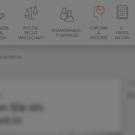
AZIE,
POLITIK,
CHRONIK
E-
KRANKENHAUS-
A,
RECHT,
&
PAPER
PHARMAZIE
ZIN
WIRTSCHAFT
HISTORIE
ARCHIV
PATIENT:IN
09.
n Sie als
nt:in