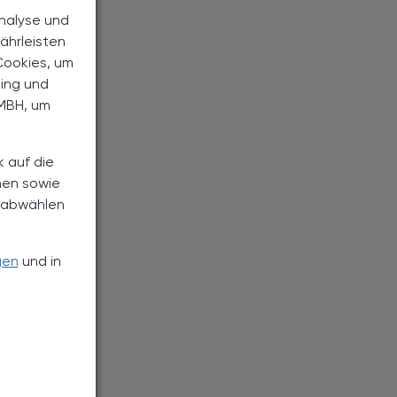
Analyse und
ährleisten
Cookies, um
ting und
MBH, um
k auf die
nen sowie
h abwählen
gen
und in