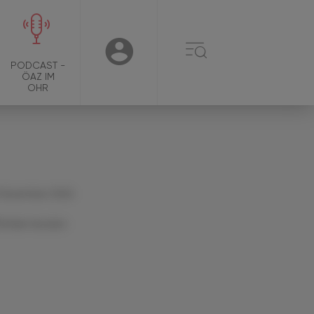
☰
USER
PODCAST -
ÖAZ IM
OHR
 Dezember 2024
Artikel drucken