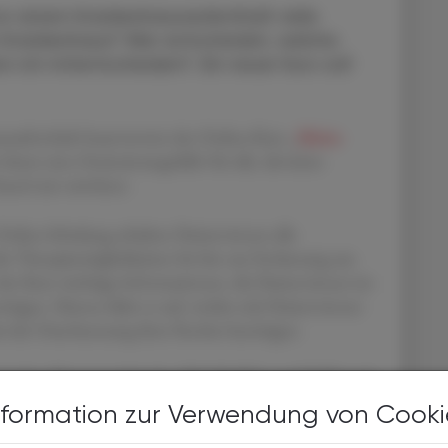
 vor einem Krankenhausaufenthalt viele
 Krankenhaus? Wer entscheidet, welche
ich mitentscheiden?. Ein neuer Kurs soll
saufenthalt beantwortet der Online-Kurs „
Meine
ietet eine Oreintierungshilfe für alle, die keine
Stand sein möchten.
Online-Schulung erhalten Patient:innen alle
 Therapiemöglichkeiten bis hin zur Entlassung aus
der Kurs wichtige Informationen, die Patient:innen im
tigen. Ebenso klärt er auf, wohin sich Patient:innen
i der Durchsetzung ihrer Rechte benötigen.
den beiden Pharmaverbänden PHARMIG und FOPI und
eit mit dem Online-Anbieter selpers. Dazu sagt
nformation zur Verwendung von Cooki
ARMIG: „Je höher die eigene Gesundheitskompetenz