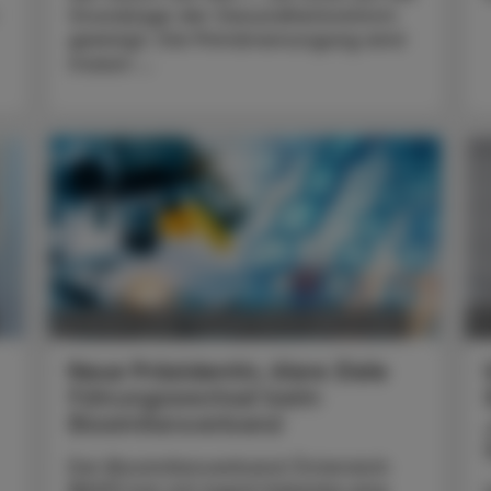
Grundzüge der Gesundheitsreform
geeinigt. Die Primärversorgung wird
massiv ...
POLITIK, RECHT, WIRTSCHAFT
05. August 2026
0
Neue Präsidentin, klare Ziele
Führungswechsel beim
Biosimilarsverband
Der Biosimilarsverband Österreich