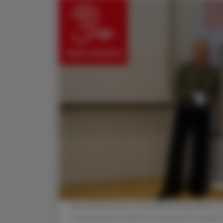
Apothekerkammer-Präsidentin Mag. pharm. Dr.
Sozialministerin Korinna Schumann © beigest