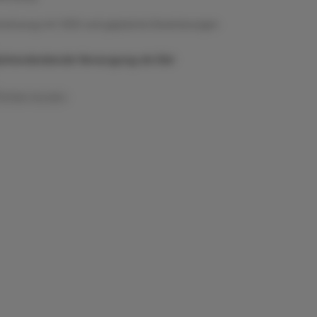
rnetzung mit 1450 und geplante Erweiterungen
ächendeckende Versorgung als Ziel
Artikel drucken