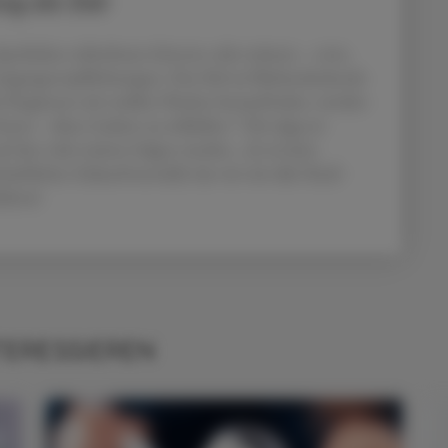
g als Ziel
le Apotheken teilnehmen können oder müssen – etwa
orgungsverpflichtungen. Das Ziel sei flächendeckende
ir Regionen mit weißen Flecken herausfinden, werden
sten – diese Lücken zu schließen.“ Die App sei
uf den viele weitere folgen werden. „Es ist kein
schaftliches Zukunftsmodell, das wir mit aller Kraft
ießend.
TERESSIEREN