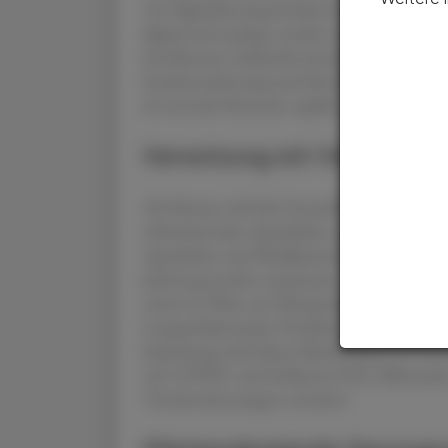
wie Digitalisierung konkret bei den Mensc
digital und analog, sondern als intelligente
beschlossene Zukunftsvereinbarung E-Heal
Sozialversicherung und Ärztekammer schaf
als zentrale Partnerin explizit in den Bunde
Vernetzung mit 1450 und g
Ab Februar wird die Gesundheitsberatung 14
teilnehmenden Apotheken zugreifen könne
Apotheken und Medikamentenverfügbarkeit 
jedoch gesondert zustimmen – die digitale S
startet in Wien ein Pilotprojekt, bei dem A
Langzeitblutzucker-Testaktion in teilnehm
Erprobung wird dieses Buchungsportal österr
wie COVID- und Influenza-Tests, Blutzuck
Titerbestimmungen erweitert.