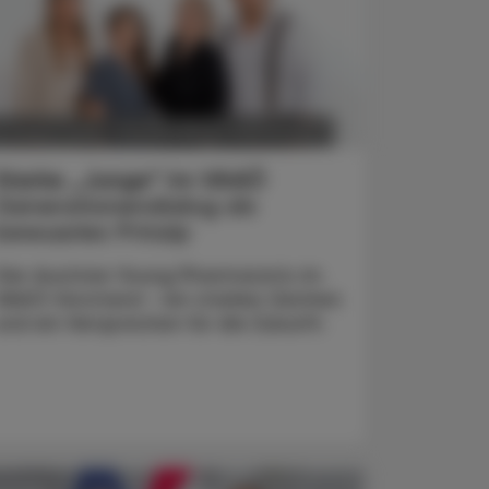
POLITIK, RECHT, WIRTSCHAFT
6. August 2026
Starke „Junge“ im VAAÖ
Generationendialog als
bewusstes Prinzip
Vier Austrian Young Pharmacists im
VAAÖ-Vorstand - ein starkes Zeichen
und ein Versprechen für die Zukunft.