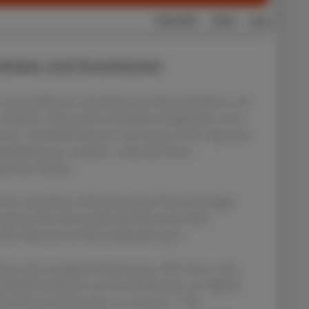
otheke und Kund:innen
e nach geöffneten Apotheken per Kartenfunktion, die
klusive Alternativen bei Nichtverfügbarkeit sowie
ionen. Zusätzlich können User:innen in der App auch
gsfunktionen erstellen, wobei alle Daten
eichert bleiben.
ein zusätzlicher Arbeitsaufwand: Nach einmaliger
isiert über die bestehende Warenwirtschaft
lle zehn Minuten bei Bestandsänderungen.
enz die strategische Bedeutung: „Wir wissen, dass
ybride Strukturen als Antrieb braucht, um digitale
innstiftend miteinander zu vernetzen.“ Die