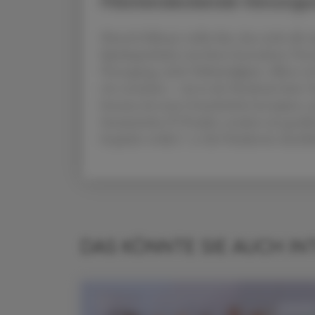
Flächendeckende Versorgun
Mursch-Edlmayr stellte klar, dass nicht al
Spitalsapotheken mit ihren besonderen Vers
Versorgung, nicht Vollständigkeit: „Wenn w
wir versuchen – wie in der Pandemie beim Te
bewusst als erster Grundschritt konzipiert, a
futuristisches IT-Projekt, sondern ein gesell
bespielen wollen“, so die Präsidentin abschl
DAS KÖNNTE SIE AUCH IN