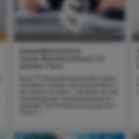
POLITIK, RECHT, WIRTSCHAFT
06. August 2026
0
Gesundheitsreform
Große Weichenstellung mit
blindem Fleck
t
Nach 13 Verhandlungsstunden haben
sich Bund, Länder und Gemeinden in
der Nacht auf den 1. Juli 2026 auf die
Grundzüge der Gesundheitsreform
geeinigt. Die Primärversorgung wird
massiv ...