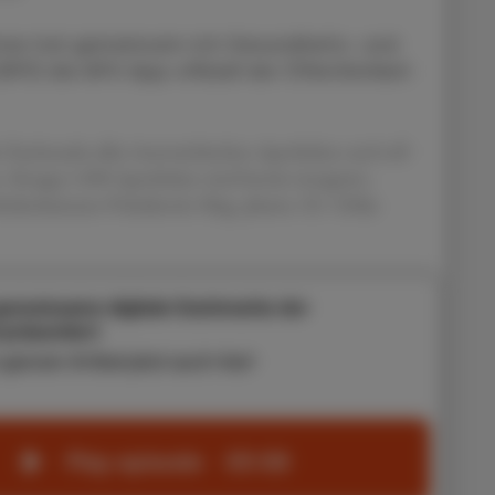
mer hat gemeinsam mit Gesundheits- und
PÖ) die APO App offiziell der Öffentlichkeit
ale Dachmarke aller österreichischen Apotheken und soll
 Knapp 1.000 Apotheken sind bereits integriert,
thekerkammer-Präsidentin Mag. pharm. Dr. Ulrike