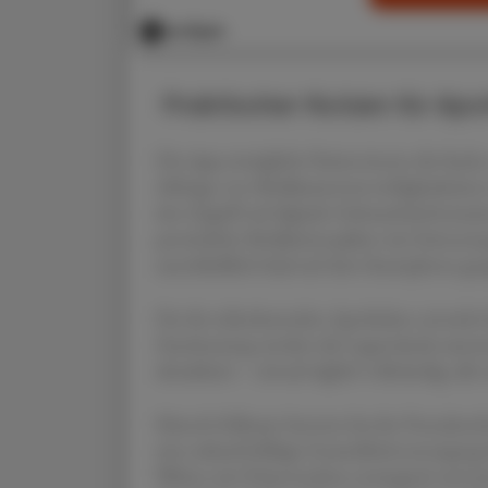
Praktischer Nutzen für Ap
Die App ermöglicht Patient:innen die Such
Abfrage von Medikamentenverfügbarkeiten in
den Zugriff auf digitale Gebrauchsinformat
persönliche Medikationspläne mit Erinnerun
ausschließlich lokal auf dem Smartphone gesp
Für die teilnehmenden Apotheken entsteht k
Zustimmung werden die Lagerstände automat
aktualisiert – einmal täglich vollständig, a
Mursch-Edlmayr betonte bei der Pressekonfer
eine zukunftsfähige Gesundheitsversorgung h
Welten mit Präsenzwelten strategisch und s