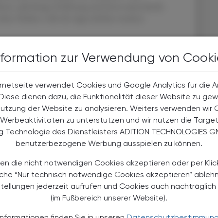
ssen, jahrelange Erfahrung und Innovationskraft,
iese Stärken solle die App sichtbar machen.
nformation zur Verwendung von Cooki
e untermauert die Position der Apothekerschaft: Mit 92
 aller abgefragten Berufsgruppen. 84 % der Befragten
rnetseite verwendet Cookies und Google Analytics für die 
Chaos in der Medikamentenversorgung verhindert
. Diese dienen dazu, die Funktionalität dieser Website zu gew
rauen sei die Grundlage dafür, wie digitale Angebote
Nutzung der Website zu analysieren. Weiters verwenden wir 
dlmayr. Sie verwies auch auf die Alleinstellung der
Werbeaktivitäten zu unterstützen und wir nutzen die Targe
ssenen Gesundheitsbereich, die Teil der kritischen
ng Technologie des Dienstleisters ADITION TECHNOLOGIES G
benutzerbezogene Werbung ausspielen zu können.
und strategische Einbindung
en die nicht notwendigen Cookies akzeptieren oder per Klic
äche “Nur technisch notwendige Cookies akzeptieren” ableh
stellungen jederzeit aufrufen und Cookies auch nachträglic
h die Bedeutung der Apotheken für die
(im Fußbereich unserer Website).
stbare und sichere Zugang zu Arzneimitteln für alle
rste Priorität.“ Die APO App sei ein Beispiel dafür,
Informationen finden Sie in unseren
Datenschutzbestimmun