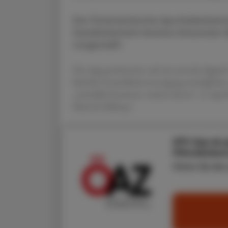
Die Österreichische Apothekerkam
Sozialministerin Korinna Schumann (S
vorgestellt.
Die App positioniert sich als zentrale digit
hybride Gesundheitsversorgung ermöglichen.
„stündlich kommen weitere hinzu“, so Apo
Mursch-Edlmayr.