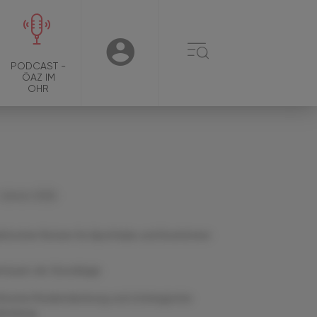
☰
USER
PODCAST -
ÖAZ IM
OHR
 Jänner 2026
ktischer Nutzen für Apotheke und Kund:innen
trauen als Grundlage
litische Rückendeckung und strategische
nbindung