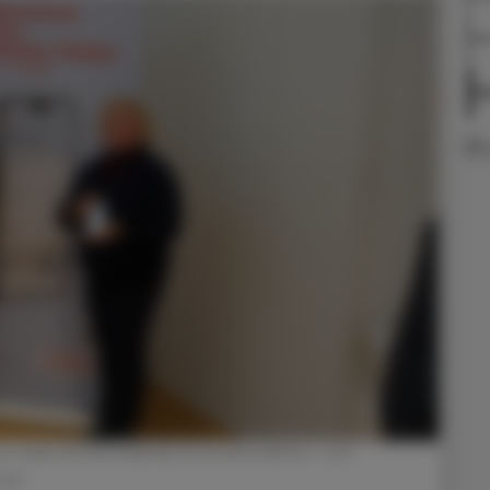
Ve
Fl
 Ulrike Mursch-Edlmayr (l.) & Gesundheits- und
ellt