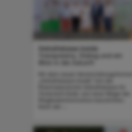
POLITIK, RECHT, WIRTSCHAFT
07. August 2026
Gehaltskasse Inside
Transparenz, Dialog und ein
Blick in die Zukunft
Mit dem neuen Veranstaltungsforma
„Gehaltskasse Inside“ hat die
Pharmazeutische Gehaltskasse für
Österreich Ende Juni neue Wege der
Mitgliederinformation beschritten.
Nach der ...