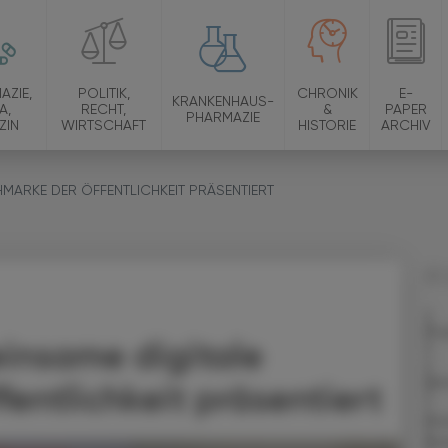
AZIE,
POLITIK,
CHRONIK
E-
KRANKENHAUS-
A,
RECHT,
&
PAPER
PHARMAZIE
ZIN
WIRTSCHAFT
HISTORIE
ARCHIV
MARKE DER ÖFFENTLICHKEIT PRÄSENTIERT
27.
Pra
insame digitale
Ver
entlichkeit präsentiert
Po
Ei