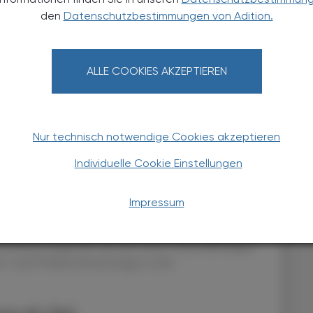
hen ankomme – nicht als Entweder-oder zwischen
den
Datenschutzbestimmungen von Adition.
s Zusammenspiel beider Welten. Die kürzlich
th zwischen Gesundheitsministerium,
fe den Rahmen bis 2030, wobei die Apothekerkammer
ALLE COOKIES AKZEPTIEREN
szielsteuerungsunterlagen erwähnt sei.
eplante Erweiterungen
Nur technisch notwendige Cookies akzeptieren
50 österreichweit auf die Verfügbarkeitsdaten der
n, um Anrufenden Auskunft über geöffnete
Individuelle Cookie Einstellungen
zu geben. Jede Apotheke muss dieser Datenfreigabe
ouveränität bleibt beim einzelnen Betrieb. Ab April
Impressum
nrufende über 1450 direkt Termine für eine
enden Apotheken buchen können. Nach erfolgreicher
eichweit ausgerollt und auf weitere Dienstleistungen
er- und Cholesterinmessungen sowie