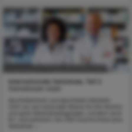
POLITIK, RECHT, WIRTSCHAFT
21. Dezember 2023
Internationale Verbände, Teil 2
Gemeinsam stark
Apothekerinnen und Apotheker kämpfen
nicht nur auf nationaler Ebene für ihre Rechte
und gute Arbeitsbedingungen, sondern auch
EU- und weltweit. Die ÖAZ möchte Ihnen jene
Verbände ...