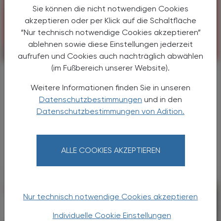
Sie können die nicht notwendigen Cookies
akzeptieren oder per Klick auf die Schaltfläche
“Nur technisch notwendige Cookies akzeptieren”
ablehnen sowie diese Einstellungen jederzeit
POLITIK, RECHT, WIRTSCHAFT
30. Dezember 2024
aufrufen und Cookies auch nachträglich abwählen
(im Fußbereich unserer Website).
Rück- und Ausblick
Wo Licht ist, ist auch Schatten
Weitere Informationen finden Sie in unseren
Datenschutzbestimmungen
und in den
Die wirtschaftliche Situation in Österreich ist
Datenschutzbestimmungen von Adition.
nicht besonders vielversprechend. Ein großer
Aufschwung für 2025 wird nicht erwartet –
das gilt leider auch für die
Gesundheitsbranche ...
ALLE COOKIES AKZEPTIEREN
Nur technisch notwendige Cookies akzeptieren
Individuelle Cookie Einstellungen