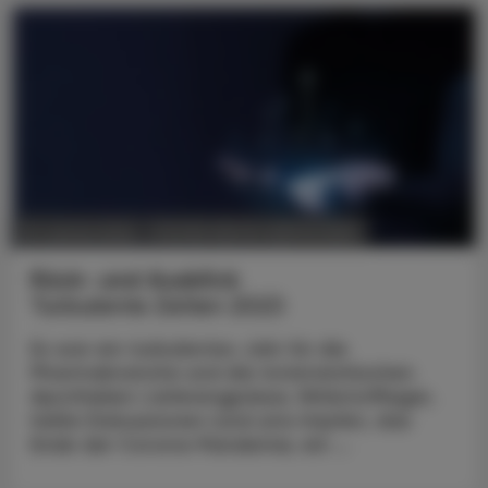
POLITIK, RECHT, WIRTSCHAFT
01. Jänner 2024
Rück- und Ausblick
Turbulente Zeiten 2023
Es war ein turbulentes Jahr für die
Pharmabranche und die österreichischen
Apotheken: Lieferengpässe, Wirkstofflager,
heiße Diskussionen rund ums Impfen, das
Ende der Corona-Pandemie, ein ...