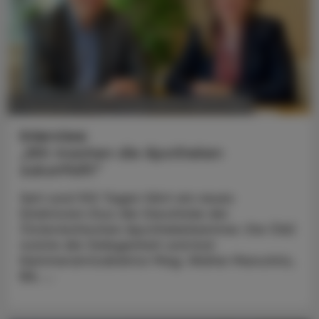
POLITIK, RECHT, WIRTSCHAFT
11. November 2024
Interview
„Wir machen die Apotheken
zukunftsfit“
Seit rund 100 Tagen führt ein neues
Direktoren-Duo die Geschicke der
Österreichischen Apothekerkammer. Die ÖAZ
nutzte die Gelegenheit und bat
Kammeramtsdirektor Mag. Walter Marschitz,
BA, ...