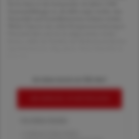
Service bietet in den kommenden vier Jahren 3.000
Zusatzausbildungen an, die dafür sorgen werden, dass
Ärzteschaft und Gesundheitssystem entlastet werden.
Welche Chancen eine solche Kompetenzerweiterung in
Österreich hätte und wie sie aufgenommen werden
könnte, erklärt der Präsident der Niederösterreichischen
Apothekerkammer, Mag. pharm. Heinz Haberfeld, im
Interview.
Sie haben bereits ein ÖAZ-Abo?
HIER ANMELDEN, UM WEITERZULESEN
Ihre Online-Vorteile:
✔ exklusive Online-Inhalte