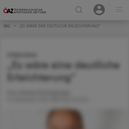
☰
USER
USER
„ES WÄRE EINE DEUTLICHE ERLEICHTERUNG“
Interview
„Es wäre eine deutliche
Erleichterung“
Mag.
Andreas
Feichtenberger
13. September 2022
Artikel drucken