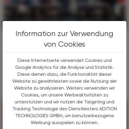
POLITIK, RECHT, WIRTSCHAFT
05. Mai 2025
Information zur Verwendung
Praevenire Gesundheitsforum
von Cookies
Schulterschluss
Nachdem für die Praevenire Initiative
Diese Internetseite verwendet Cookies und
Gesundheit 2030 mit mehr als 1.000
Google Analytics für die Analyse und Statistik.
Expert:innen über ein leistungsfähiges und
Diese dienen dazu, die Funktionalität dieser
modernes Gesundheitssystem diskutiert
Website zu gewährleisten sowie die Nutzung der
wurde, kam es nun im Rahmen der ...
Website zu analysieren. Weiters verwenden wir
Cookies, um unsere Werbeaktivitäten zu
unterstützen und wir nutzen die Targeting und
Tracking Technologie des Dienstleisters ADITION
TECHNOLOGIES GMBH, um benutzerbezogene
Werbung ausspielen zu können.