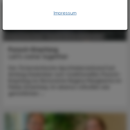
Impressum
POLITIK, RECHT, WIRTSCHAFT
21. Dezember 2024
Punsch-Empfang
Let’s come together
Der Österreichische Apothekerverband lud
Anfang Dezember zum traditionellen Punsch-
Empfang ins Ristorante Regina Margherita im
Palais Esterházy. Im ebenso stilvollen wie
gemütlichen ...