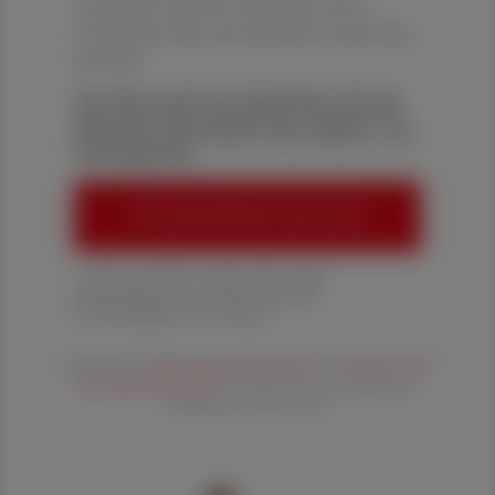
✔ gratis für alle Print-Abonnent:innen
✔ Überblick über die aktuellen Couponing-
Aktionen
Die Österreichische Apotheker-Zeitung
informiert über spannende Themen aus
Pharmazie, Wirtschaft, Gesundheits- und
Standespolitik.
ÖAZ-ABONNEMENT BESTELLEN
1 Jahr um € 179,– (exkl. UST. zzgl.
Versandkosten) für Ihre ÖAZ als
Printausgabe und Online
Es gelten die
AGB
,
Datenschutzrichtline
und
Versand- und
Zahlungsbedingungen
der Österreichische Apotheker-
Verlagsgesellschaft m.b.H.