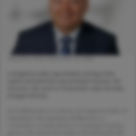
Mag. pharm. Heinz Haberfeld © Foto Wilke
In England sollen Apotheken künftig öfter
selbst Arzneimittel verschreiben können. Ein
Vorstoß, der auch in Österreich viele Vorteile
bringen könnte.
In Großbritannien ist es bereits seit Längerem erlaubt, als
Apothekerin oder Apotheker Medikamente zu
verschreiben; es wurde jedoch nur in geringem Umfang
genutzt. Das soll sich nun ändern. Das National Health