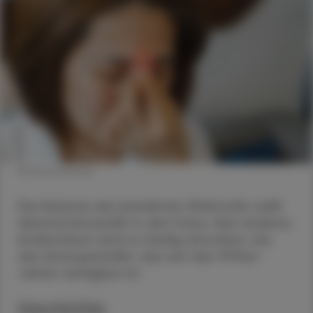
© Shutterstock
Die Kolumne der bewährten Wirkstoffe stellt
diesmal Amoxicillin in den Fokus. Kein anderes
Antibiotikum wird so häufig verordnet, wie
das Aminopenicillin, das seit den 1970er-
Jahren verfügbar ist.
Geschichte