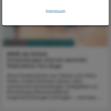
Impressum
PHARMAZIE, TARA, MEDIZIN
02. Juli 2026
NSAR als Schutz
Entzündungen sind ein zentraler
Risikofaktor fürs Auge
Neue Studiendaten aus Taiwan und China
liefern starke Hinweise darauf, dass
systemische Entzündungen maßgeblich zur
Entstehung altersassoziierter
Augenerkrankungen beitragen – und dass ...