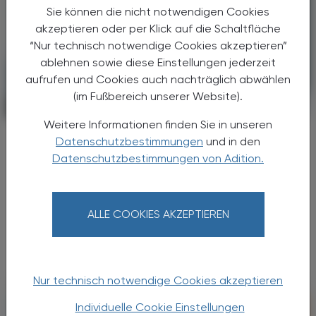
Sie können die nicht notwendigen Cookies
akzeptieren oder per Klick auf die Schaltfläche
“Nur technisch notwendige Cookies akzeptieren”
ablehnen sowie diese Einstellungen jederzeit
aufrufen und Cookies auch nachträglich abwählen
(im Fußbereich unserer Website).
PHARMAZIE, TARA, MEDIZIN
04. Juli 2026
Weitere Informationen finden Sie in unseren
Signaltransduktion
Datenschutzbestimmungen
und in den
GLP‑1‑Agonisten modulieren
Datenschutzbestimmungen von Adition.
Suchtkreise
Eine neue Nature-Studie zeigt, dass GLP‑1-
ALLE COOKIES AKZEPTIEREN
Rezeptoragonisten wie Semaglutid tief in die
neuronale Belohnungsverarbeitung
eingreifen.
Nur technisch notwendige Cookies akzeptieren
Individuelle Cookie Einstellungen