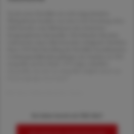
Da die ersten Penicilline ein recht eingeschränktes
Wirkspektrum besaßen, war man in der Forschung schon
früh bestrebt, neue Substanzen mit erweitertem
Erregerspektrum darzustellen. Die britischen Beecham
Laboratories waren dabei besonders erfolgreich: Nachdem
ihnen 1959 die Darstellung des Penicillin-Grundbausteins
6-Aminopenicillansäure gelungen war, brachten sie 1961
Ampicillin auf den Markt. 1972 folgte schließlich
Amoxicillin, das sich von Ampicillin lediglich durch eine
Hydroxylgruppe unterschied.¹
Mit diesen halbsynthetischen Amino
Sie haben bereits ein ÖAZ-Abo?