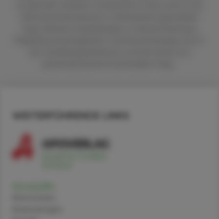
an der Karl-Franzens-Universität in Graz und ist seit
2003 als Pharmazeutin in öffentlichen Apotheken
tätig. Weitere Ausbildungen in Clinical Pharmacy,
Medikationsmanagement und Physiotherapie. Sie ist
als Fortbildungsreferentin und als Autorin für
pharmazeutische Fachmedien tätig.
WEITERFÜHRENDE LINKS
Amoxicillin
Alternativen
Anwendungen