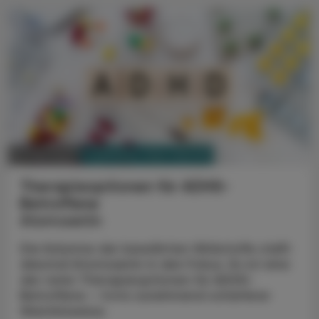
PHARMAZIE, TARA, MEDIZIN
05. Mai 2025
Therapieoptionen für ADHS-
Betroffene
Atomoxetin
Die Kolumne der bewährten Wirkstoffe stellt
diesmal Atomoxetin in den Fokus. Es ist eine
der raren Therapieoptionen für ADHS-
Betroffene – trotz zunehmend schärferer
Warnhinweise.