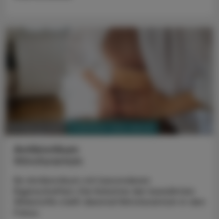
PHARMAZIE, TARA, MEDIZIN
10. Februar 2025
Antibiotikum
Nitrofurantoin
Ein Antibiotikum mit besonderen
Eigenschaften: Die Kolumne der bewährten
Wirkstoffe stellt diesmal Nitrofurantoin in den
Fokus.