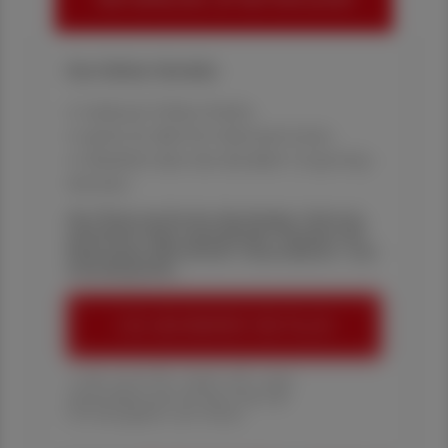
HIER ANMELDEN, UM WEITERZULESEN
Ihre Online-Vorteile:
✔ exklusive Online-Inhalte
✔ gratis für alle Print-Abonnent:innen
✔ Überblick über die aktuellen Couponing-
Aktionen
Die Österreichische Apotheker-Zeitung
informiert über spannende Themen aus
Pharmazie, Wirtschaft, Gesundheits- und
Standespolitik.
ÖAZ-ABONNEMENT BESTELLEN
1 Jahr um € 179,– (exkl. UST. zzgl.
Versandkosten) für Ihre ÖAZ als
Printausgabe und Online