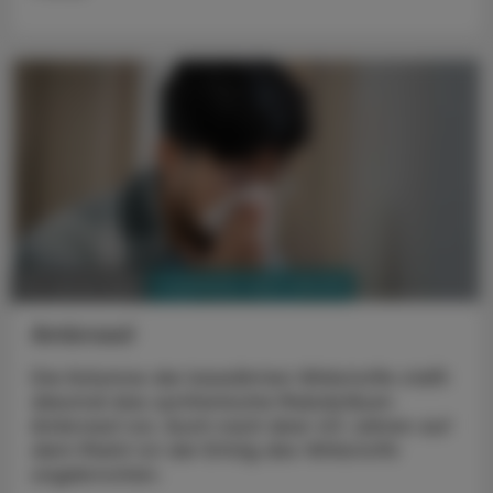
PHARMAZIE, TARA, MEDIZIN
23. Jänner 2024
Ambroxol
Die Kolumne der bewährten Wirkstoffe stellt
diesmal das synthetische Mukolytikum
Ambroxol vor. Auch nach über 40 Jahren auf
dem Markt ist der Erfolg des Wirkstoffs
ungebrochen.