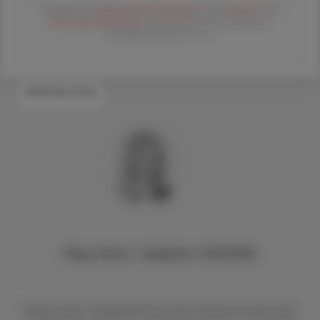
Es gelten die
AGB
,
Datenschutzrichtline
und
Versand- und
Zahlungsbedingungen
der Österreichische Apotheker-
Verlagsgesellschaft m.b.H.
#MEDIKATION
Mag. pharm. Sieglinde PLASONIG
Mag. pharm. Sieglinde Plasonig studierte Pharmazie