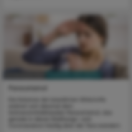
PHARMAZIE, TARA, MEDIZIN
20. Dezember 2021
Paracetamol
Die Kolumne der bewährten Wirkstoffe
widmet sich diesmal dem
Schmerzmittelklassiker Paracetamol, das
gerade in dieser Erkältungs- und
Coronasaison häufig über die Tara wandert.