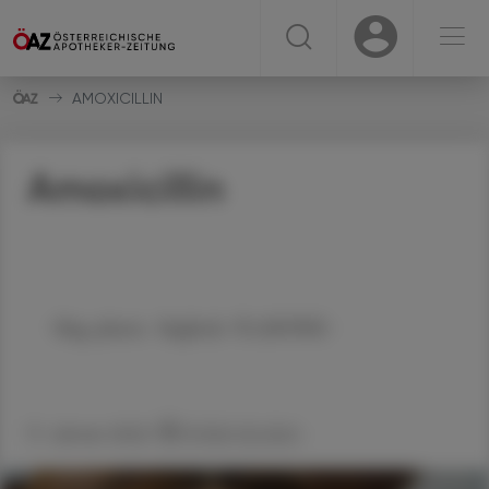
☰
USER
USER
AMOXICILLIN
Amoxicillin
Mag. pharm. Sieglinde PLASONIG
17. Jänner 2022
Artikel drucken